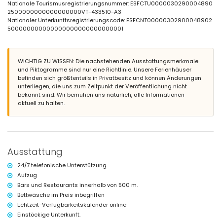
nächster Flughafen: El Altet (Alicante) (innerhalb von 100 Kilometern
Nationale Tourismusregistrierungsnummer: ESFCTU0000030290004890
vom Apartment)
2500000000000000000VT-433510-A3
zweitnächster Flughafen: Manises (Valencia) (> 100 Kilometer)
Nationaler Unterkunftsregistrierungscode: ESFCNT00000302900048902
Rauchen nicht gestattet
500000000000000000000000000001
Haustiere sind nicht erlaubt
Das Gebäude, in dem sich die Unterkunft befindet, verfügt über einen
Aufzug.
WICHTIG ZU WISSEN: Die nachstehenden Ausstattungsmerkmale
Die Unterkunft ist sehr geeignet für Familien mit Kindern.
und Piktogramme sind nur eine Richtlinie. Unsere Ferienhäuser
Ausstattung und Dienstleistungen, die im Mietpreis des
befinden sich größtenteils in Privatbesitz und können Änderungen
Apartments enthalten sind
unterliegen, die uns zum Zeitpunkt der Veröffentlichung nicht
bekannt sind. Wir bemühen uns natürlich, alle Informationen
Internet (Glasfaser)
aktuell zu halten.
Bügeleisen und Bügelbrett
Bettwäsche und Handtücher
24-Stunden-Notdienst
Ausstattung und Dienstleistungen gegen Aufpreis
Ausstattung
Kinderbett (auf Anfrage)
Sportmöglichkeiten
24/7 telefonische Unterstützung
Aufzug
Tennis (innerhalb von 5 Kilometern vom Apartment)
Bars und Restaurants innerhalb von 500 m.
Golf (innerhalb von 10 Kilometern vom Apartment)
Bettwäsche im Preis inbegriffen
Echtzeit-Verfügbarkeitskalender online
Einstöckige Unterkunft.