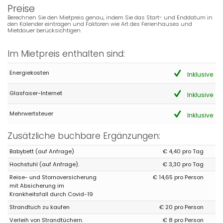
Preise
Es waren angenehme und sehr friedliche Tage.
Berechnen Sie den Mietpreis genau, indem Sie das Start- und Enddatum in
den Kalender eintragen und Faktoren wie Art des Ferienhauses und
Mietdauer berücksichtigen.
- 9,0
Ältere Paare - September 2022 - Schweiz :
Im Mietpreis enthalten sind:
Vertrauen Sie dem Vermieter, Sie arbeiten zur vollen
Zufriedenheit 👍👍👍🍾🍾🍾
Energiekosten
Inklusive
Glasfaser-Internet
Inklusive
- 9,3
Mehrwertsteuer
Inklusive
Familien mit älteren Kindern - September 2021 - Schweiz :
Es hat uns sehr gefallen . Wir haben schon wieder Reserviert 👍👍
Zusätzliche buchbare Ergänzungen:
👍
Babybett (auf Anfrage)
€ 4,40 pro Tag
Hochstuhl (auf Anfrage).
€ 3,30 pro Tag
- 9,9
Reise- und Stornoversicherung
€ 14,65 pro Person
- Juli 2021 - Spanien :
mit Absicherung im
Krankheitsfall durch Covid-19
(Originaltext)
Volveremos
Strandtuch zu kaufen
€ 20 pro Person
Verleih von Strandtüchern.
€ 8 pro Person
(Übersetzt von Google)