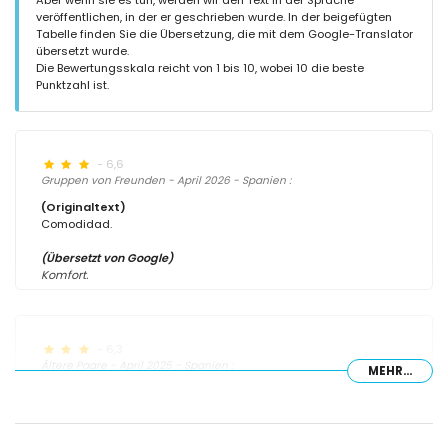
veröffentlichen, in der er geschrieben wurde. In der beigefügten
Tabelle finden Sie die Übersetzung, die mit dem Google-Translator
übersetzt wurde.
Die Bewertungsskala reicht von 1 bis 10, wobei 10 die beste
Punktzahl ist.
- 6,6
Gruppen von Freunden - April 2026 - Spanien :
(Originaltext)
Comodidad.
(Übersetzt von Google)
Komfort.
- 6,3
Ältere Paare - April 2025 - Spanien :
MEHR...
(Originaltext)
Fueron unos días agradables , y mucha tranquilidad
(Übersetzt von Google)