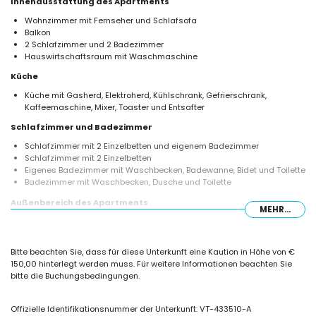
Innenausstattung des Apartments
Wohnzimmer mit Fernseher und Schlafsofa
Balkon
2 Schlafzimmer und 2 Badezimmer
Hauswirtschaftsraum mit Waschmaschine
Küche
Küche mit Gasherd, Elektroherd, Kühlschrank, Gefrierschrank,
Kaffeemaschine, Mixer, Toaster und Entsafter
Schlafzimmer und Badezimmer
Schlafzimmer mit 2 Einzelbetten und eigenem Badezimmer
Schlafzimmer mit 2 Einzelbetten
Eigenes Badezimmer mit Waschbecken, Badewanne, Bidet und Toilette
Badezimmer mit Waschbecken, Dusche und Toilette
Außenbereich des Apartments
MEHR...
eingezäuntes Grundstück
nierenförmiger Gemeinschaftspool
Kinderschwimmbecken
Bitte beachten Sie, dass für diese Unterkunft eine Kaution in Höhe von €
Außendusche
150,00 hinterlegt werden muss. Für weitere Informationen beachten Sie
bitte die Buchungsbedingungen.
Weitere Informationen
nächster Strand: Levante oder La Fossa (innerhalb von 100 Metern
vom Apartment)
Offizielle Identifikationsnummer der Unterkunft: VT-433510-A