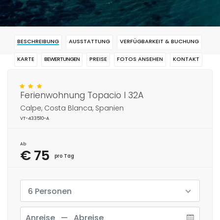
BESCHREIBUNG
AUSSTATTUNG
VERFÜGBARKEIT & BUCHUNG
KARTE
BEWERTUNGEN
PREISE
FOTOS ANSEHEN
KONTAKT
RESERVIERUNG
Ferienwohnung Topacio I 32A
Calpe, Costa Blanca, Spanien
VT-433510-A
Ab
€ 75
pro Tag
6 Personen