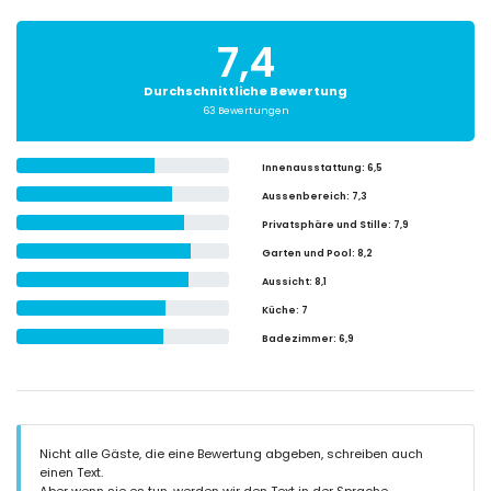
7,4
Durchschnittliche Bewertung
63 Bewertungen
Innenausstattung
: 6,5
Aussenbereich
: 7,3
Privatsphäre und Stille
: 7,9
Garten und Pool
: 8,2
Aussicht
: 8,1
Küche
: 7
Badezimmer
: 6,9
Nicht alle Gäste, die eine Bewertung abgeben, schreiben auch
einen Text.
Aber wenn sie es tun, werden wir den Text in der Sprache