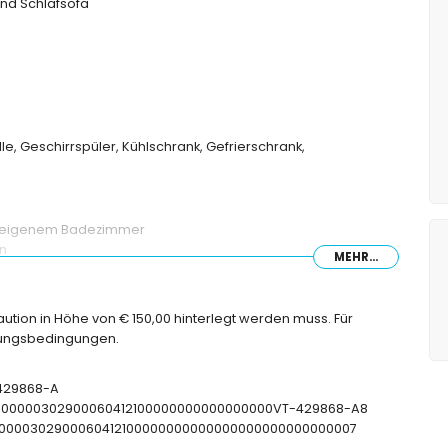
nd Schlafsofa
le, Geschirrspüler, Kühlschrank, Gefrierschrank,
nd eigenem Badezimmer
en
MEHR...
nne und Toilette
ette
Kaution in Höhe von € 150,00 hinterlegt werden muss. Für
chungsbedingungen.
T-429868-A
men
CTU00000302900060412100000000000000000VT-429868-A8
CNT00000302900060412100000000000000000000000000007