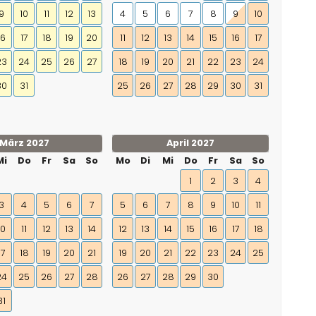
9
10
11
12
13
4
5
6
7
8
9
10
16
17
18
19
20
11
12
13
14
15
16
17
23
24
25
26
27
18
19
20
21
22
23
24
30
31
25
26
27
28
29
30
31
März 2027
April 2027
Mi
Do
Fr
Sa
So
Mo
Di
Mi
Do
Fr
Sa
So
1
2
3
4
3
4
5
6
7
5
6
7
8
9
10
11
10
11
12
13
14
12
13
14
15
16
17
18
17
18
19
20
21
19
20
21
22
23
24
25
24
25
26
27
28
26
27
28
29
30
31