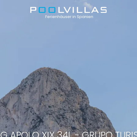
Ferienhäuser in Spanien
 APOLO XIX 34L - GRUPO TURIS