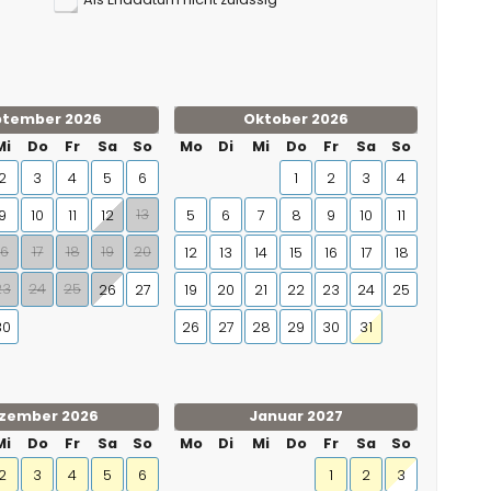
ptember 2026
Oktober 2026
Mi
Do
Fr
Sa
So
Mo
Di
Mi
Do
Fr
Sa
So
2
3
4
5
6
1
2
3
4
13
9
10
11
12
5
6
7
8
9
10
11
16
17
18
19
20
12
13
14
15
16
17
18
23
24
25
26
27
19
20
21
22
23
24
25
30
26
27
28
29
30
31
zember 2026
Januar 2027
Mi
Do
Fr
Sa
So
Mo
Di
Mi
Do
Fr
Sa
So
2
3
4
5
6
1
2
3