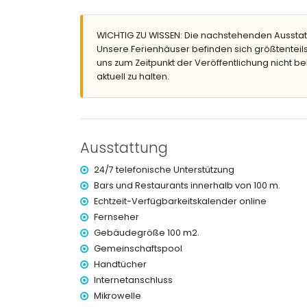
nächste Stadt: Calpe (innerhalb von 1000 Mete
nächster Strand: La Fossa / Levante (innerhalb
WICHTIG ZU WISSEN: Die nachstehenden Ausstat
nächster Flughafen: El Altet (Alicante) (innerha
Unsere Ferienhäuser befinden sich größtenteils
nahe öffentliche Verkehrsmittel: Bus innerhalb 
uns zum Zeitpunkt der Veröffentlichung nicht be
Rauchen nicht erlaubt
aktuell zu halten.
Haustiere sind nicht erlaubt
Das Gebäude, in dem sich die Unterkunft befinde
Die Unterkunft ist sehr gut für Familien mit Kinde
Ausstattung und Leistungen, die im Mietpreis
Ausstattung
Internet (WiFi)
24/7 telefonische Unterstützung
Bügeleisen und Bügelbrett
Bettwäsche und Handtücher
Bars und Restaurants innerhalb von 100 m.
24-Stunden-Notdienst
Echtzeit-Verfügbarkeitskalender online
Fernseher
Ausstattung und Leistungen gegen Aufpreis
Gebäudegröße 100 m2.
Zentralheizung
Gemeinschaftspool
Kinderbett/Kinderreisebett (auf Anfrage)
Handtücher
Unterhaltungs- und Freizeitaktivitäten für Ihr
Internetanschluss
Mikrowelle
Themenpark (Terra Mítica), Zoo (Terra Natura