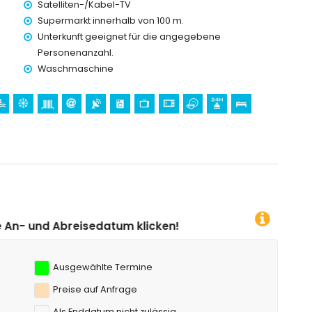
Satelliten-/Kabel-TV
r Unterkunft)
Supermarkt innerhalb von 100 m.
Unterkunft geeignet für die angegebene
hnung)
Personenanzahl.
ung)
Waschmaschine
um klicken!
Ausgewählte Termine
Preise auf Anfrage
Als Enddatum nicht zulässig