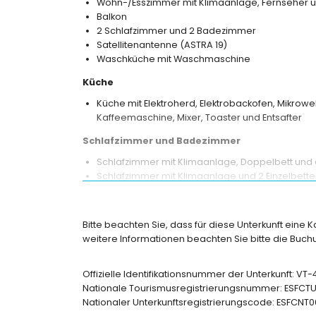
Wohn-/Esszimmer mit Klimaanlage, Fernseher u
Balkon
2 Schlafzimmer und 2 Badezimmer
Satellitenantenne (ASTRA 19)
Waschküche mit Waschmaschine
Küche
Küche mit Elektroherd, Elektrobackofen, Mikrowel
Kaffeemaschine, Mixer, Toaster und Entsafter
Schlafzimmer und Badezimmer
Schlafzimmer mit Klimaanlage, Doppelbett u
Schlafzimmer mit Klimaanlage und 2 Einzelbett
Eigenes Badezimmer mit Waschbecken, Badewa
Badezimmer mit Waschbecken, Dusche und Toil
Bitte beachten Sie, dass für diese Unterkunft eine 
Außenbereich der Wohnung
weitere Informationen beachten Sie bitte die Bu
eingezäuntes Grundstück
nierenförmiger Gemeinschaftspool
Offizielle Identifikationsnummer der Unterkunft: V
gemeinschaftlicher Garten mit Rasen und Bäu
Nationale Tourismusregistrierungsnummer: ESF
Außendusche
Nationaler Unterkunftsregistrierungscode: ESF
Weitere Informationen