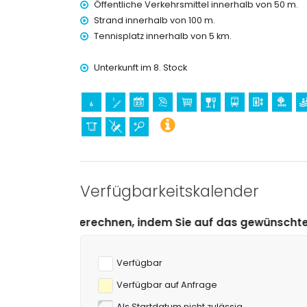
Öffentliche Verkehrsmittel innerhalb von 50 m.
Aqualandia) (innerhalb von 10 Kilometern von de
Strand innerhalb von 100 m.
Sport
Tennisplatz innerhalb von 5 km.
Tennis (innerhalb von 5 Kilometern von der Wo
Golf (innerhalb von 10 Kilometern von der Wohn
Unterkunft im 8. Stock
Verfügbarkeitskalender
nen, indem Sie auf das gewünschte An- und Abreisedat
Verfügbar
Verfügbar auf Anfrage
Als Startdatum nicht zulässig