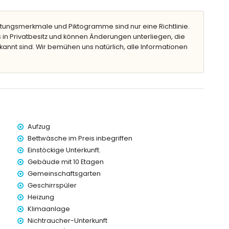
rn von der Wohnung)
 von 100 Metern von der Wohnung)
tungsmerkmale und Piktogramme sind nur eine Richtlinie.
lb von 100 Kilometern von der Wohnung)
 in Privatbesitz und können Änderungen unterliegen, die
von 50 Metern
kannt sind. Wir bemühen uns natürlich, alle Informationen
t, hat einen Aufzug.
rn geeignet.
 der Wohnung enthalten sind
Aufzug
Bettwäsche im Preis inbegriffen
Einstöckige Unterkunft.
Gebäude mit 10 Etagen
Gemeinschaftsgarten
Geschirrspüler
Heizung
en Urlaub in Calpe, Costa Blanca
Klimaanlage
Nichtraucher-Unterkunft
 und Mundomar) und Wasserpark (Aqua Natura und