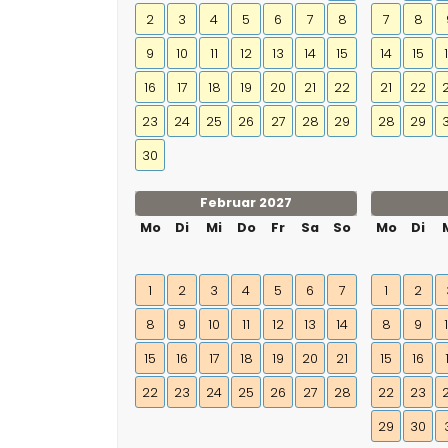
2
3
4
5
6
7
8
7
8
9
10
11
12
13
14
15
14
15
16
17
18
19
20
21
22
21
22
23
24
25
26
27
28
29
28
29
30
Februar 2027
Mo
Di
Mi
Do
Fr
Sa
So
Mo
Di
1
2
3
4
5
6
7
1
2
8
9
10
11
12
13
14
8
9
15
16
17
18
19
20
21
15
16
22
23
24
25
26
27
28
22
23
29
30