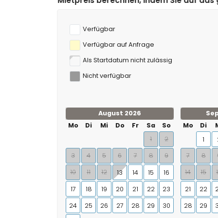
erechnen, indem Sie auf das gewünschte An- und Abrei
10 Kilometern von der Villa)
Mountainbiking, Klettern und Wasserski (innerhal
Verfügbar
Verfügbar auf Anfrage
Als Startdatum nicht zulässig
Nicht verfügbar
August 2026
Se
Mo
Di
Mi
Do
Fr
Sa
So
Mo
Di
1
2
1
3
4
5
6
7
8
9
7
8
10
11
12
14
15
13
14
15
16
17
18
19
20
21
22
23
21
22
24
25
26
27
28
29
30
28
29