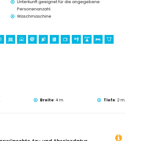
Unterkunft geeignet für die angegebene
Personenanzahl.
Waschmaschine
preis
 Urlaub in Benissa, Costa Blanca
sta Blanca
chturm Cap d'Or) (innerhalb von 5 Kilometern von der
.
Breite
:
4 m.
Tiefe
:
2 m.
oss (Schloss Moraira), Ruine (Schloss Moraira) und
lb von 10 Kilometern von der Unterkunft)
innerhalb von 5 Kilometern von der Villa)
, Tauchen, Schnorcheln, Surfen und Windsurfen (innerhalb von