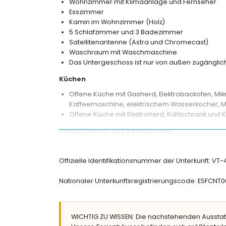
Wohnzimmer mit Klimaanlage und Fernseher
Esszimmer
Kamin im Wohnzimmer (Holz)
5 Schlafzimmer und 3 Badezimmer
Satellitenantenne (Astra und Chromecast)
Waschraum mit Waschmaschine
Das Untergeschoss ist nur von außen zugänglic
Küchen
Offene Küche mit Gasherd, Elektrobackofen, Mikr
Kaffeemaschine, elektrischem Wasserkocher, Mi
Offene Küche mit Elektroherd, Kühlschrank und
Schlafzimmer und Badezimmer
Schlafzimmer mit Klimaanlage, Doppelbett u
Schlafzimmer mit Doppelbett
Offizielle Identifikationsnummer der Unterkunft: VT
2 Schlafzimmer mit Klimaanlage, jeweils mit Do
Schlafzimmer mit Klimaanlage und 2 Einzelbett
Nationaler Unterkunftsregistrierungscode: ESF
En-suite Badezimmer mit Einzelwaschbecken, Du
Badezimmer mit Einzelwaschbecken, Badewann
Badezimmer mit Einzelwaschbecken, Dusche und
WICHTIG ZU WISSEN: Die nachstehenden Ausstat
Außenbereich der Villa