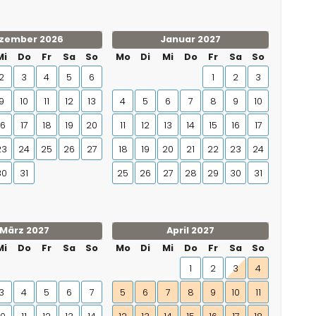
zember 2026
Januar 2027
Mi
Do
Fr
Sa
So
Mo
Di
Mi
Do
Fr
Sa
So
2
3
4
5
6
1
2
3
9
10
11
12
13
4
5
6
7
8
9
10
16
17
18
19
20
11
12
13
14
15
16
17
23
24
25
26
27
18
19
20
21
22
23
24
30
31
25
26
27
28
29
30
31
März 2027
April 2027
Mi
Do
Fr
Sa
So
Mo
Di
Mi
Do
Fr
Sa
So
1
2
3
4
3
4
5
6
7
5
6
7
8
9
10
11