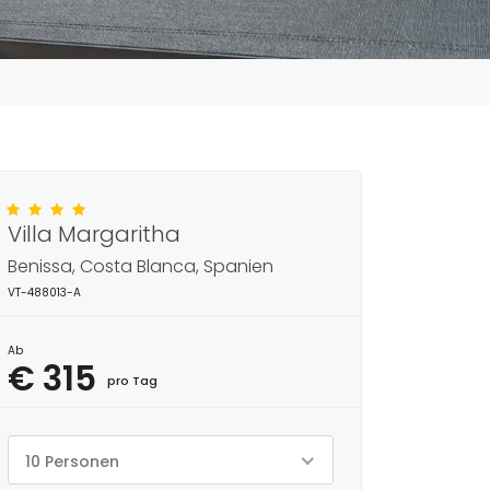
Villa Margaritha
Benissa, Costa Blanca, Spanien
VT-488013-A
Ab
€ 315
pro Tag
10 Personen