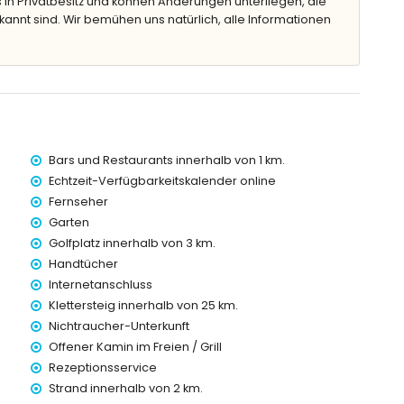
 in Privatbesitz und können Änderungen unterliegen, die
kannt sind. Wir bemühen uns natürlich, alle Informationen
iegen
Bars und Restaurants innerhalb von 1 km.
Echtzeit-Verfügbarkeitskalender online
rn von der Villa)
Fernseher
on 2 Kilometern von der Villa)
Garten
 Kilometern von der Villa)
n 10 Kilometern von der Villa)
Golfplatz innerhalb von 3 km.
metern von der Villa)
Handtücher
Kilometern von der Villa)
Internetanschluss
ter)
Klettersteig innerhalb von 25 km.
Nichtraucher-Unterkunft
Offener Kamin im Freien / Grill
Kindern
Rezeptionsservice
tpreis der Villa enthalten sind
Strand innerhalb von 2 km.