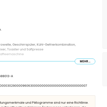
h.
owelle, Geschirrspüler, Kühl-Gefrierkombination,
xer, Toaster und Saftpresse
 Kaffeemaschine
MEHR...
nd eigenem Badezimmer
-488013-A
ppelbett
en
CNT00000302900009606300000000000000000000000000007
sche und Toilette
e/Duschkombination und Toilette
 Toilette
tungsmerkmale und Piktogramme sind nur eine Richtlinie.