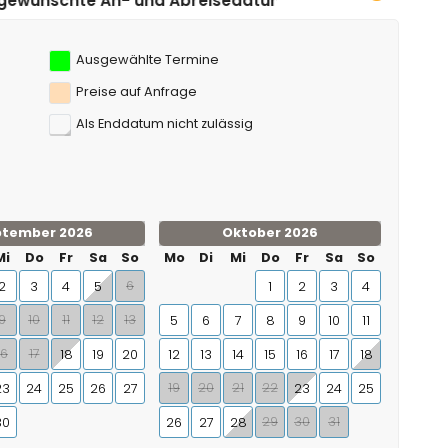
sedatum klicken!
b von 25 Kilometern von der Villa)
Ausgewählte Termine
Preise auf Anfrage
Als Enddatum nicht zulässig
ptember 2026
Oktober 2026
Mi
Do
Fr
Sa
So
Mo
Di
Mi
Do
Fr
Sa
So
6
2
3
4
5
1
2
3
4
9
10
11
12
13
5
6
7
8
9
10
11
16
17
18
19
20
12
13
14
15
16
17
18
19
20
21
22
23
24
25
26
27
23
24
25
29
30
31
30
26
27
28