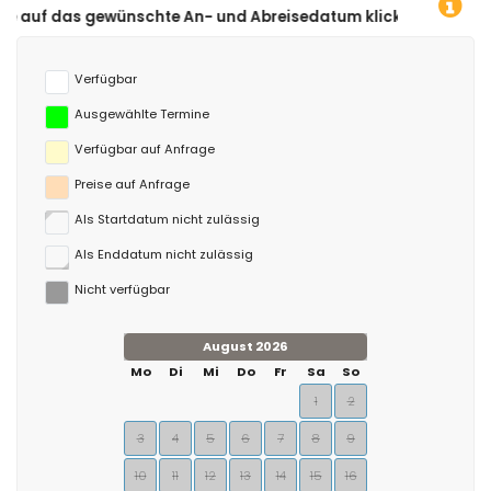
hte An- und Abreisedatum klicken!
Verfügbar
Ausgewählte Termine
Verfügbar auf Anfrage
Preise auf Anfrage
Als Startdatum nicht zulässig
Als Enddatum nicht zulässig
Nicht verfügbar
August 2026
Mo
Di
Mi
Do
Fr
Sa
So
1
2
3
4
5
6
7
8
9
10
11
12
13
14
15
16