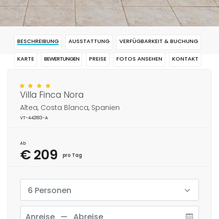
BESCHREIBUNG
AUSSTATTUNG
VERFÜGBARKEIT & BUCHUNG
KARTE
BEWERTUNGEN
PREISE
FOTOS ANSEHEN
KONTAKT
RESERVIERUNG
Villa Finca Nora
Altea, Costa Blanca, Spanien
VT-442183-A
Ab
€ 209
pro Tag
6 Personen