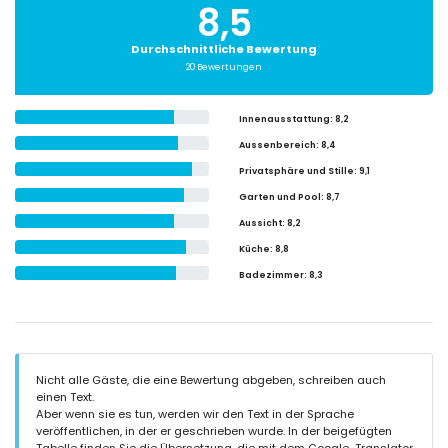
8,5
Durchschnittliche Bewertung
20 Bewertungen
Innenausstattung
: 8,2
Aussenbereich
: 8,4
Privatsphäre und Stille
: 9,1
Garten und Pool
: 8,7
Aussicht
: 8,2
Küche
: 8,8
Badezimmer
: 8,3
Nicht alle Gäste, die eine Bewertung abgeben, schreiben auch
einen Text.
Aber wenn sie es tun, werden wir den Text in der Sprache
veröffentlichen, in der er geschrieben wurde. In der beigefügten
Tabelle finden Sie die Übersetzung, die mit dem Google-Translator