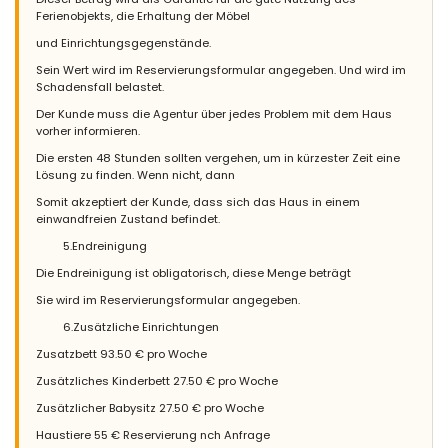
Ferienobjekts, die Erhaltung der Möbel
onderhouden en van alles voorzien wat je nodig hebt .
und Einrichtungsgegenstände.
(Übersetzt von Google)
Finca Nora ist super!!! Ruhig gelegen, gepflegt, alles, was Sie
Sein Wert wird im Reservierungsformular angegeben. Und wird im
während Ihres Urlaubs brauchen, komplett eingezäunt, damit
Schadensfall belastet.
Sie die Privatsphäre haben, ein großer Swimmingpool, ... Bei
Der Kunde muss die Agentur über jedes Problem mit dem Haus
dieser Villa gibt es überhaupt keine Mängel.
vorher informieren.
Finca Nora ist eine Supervilla zu einem guten Preis!!! Gut gepflegt
und mit allem ausgestattet was man braucht.
Die ersten 48 Stunden sollten vergehen, um in kürzester Zeit eine
Lösung zu finden. Wenn nicht, dann
Somit akzeptiert der Kunde, dass sich das Haus in einem
einwandfreien Zustand befindet.
5.Endreinigung
Die Endreinigung ist obligatorisch, diese Menge beträgt
Sie wird im Reservierungsformular angegeben.
6.Zusätzliche Einrichtungen
Zusatzbett 93.50 € pro Woche
Zusätzliches Kinderbett 27.50 € pro Woche
Zusätzlicher Babysitz 27.50 € pro Woche
Haustiere 55 € Reservierung nch Anfrage