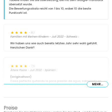
übersetzt wurde.
Die Bewertungsskala reicht von 1 bis 10, wobei 10 die beste
Punktzahl ist.
- 8,1
Familien mit kleinen Kindern - Juli 2022 - Schweiz :
Wir haben uns wie auch bereits letztes Jahr sehr wohl gefühlt.
Herzlichen Dank!!
- 7,6
Ältere Paare - Juli 2022 - Spanien :
(Originaltext)
Casa perfecta quitando la poca presión de agua, sobre todo en
MEHR...
la ducha y el poco o nulo mantenimiento en el jardín donde los
arboles frutales. Pero queda lo dicho anteriormente, "Casa
perfecta".
(Übersetzt von Google)
Preise
Perfektes Haus, das den niedrigen Wasserdruck entfernt,
besonders in der Dusche, und die wenig oder gar keine Pflege im