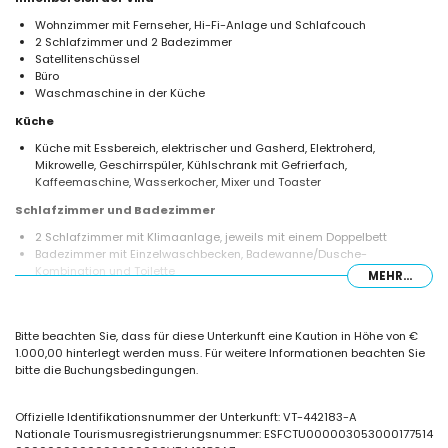
Wohnzimmer mit Fernseher, Hi-Fi-Anlage und Schlafcouch
2 Schlafzimmer und 2 Badezimmer
Satellitenschüssel
Büro
Waschmaschine in der Küche
Küche
Küche mit Essbereich, elektrischer und Gasherd, Elektroherd,
Mikrowelle, Geschirrspüler, Kühlschrank mit Gefrierfach,
Kaffeemaschine, Wasserkocher, Mixer und Toaster
Schlafzimmer und Badezimmer
2 Schlafzimmer mit Klimaanlage, jeweils mit einem Doppelbett
Badezimmer mit Einzelwaschbecken, Badewanne/Dusche-
Kombination und Toilette
MEHR...
Badezimmer mit Doppelwaschbecken, Dusche und Toilette
Außenbereich der Villa
Bitte beachten Sie, dass für diese Unterkunft eine Kaution in Höhe von €
großes und eingezäuntes Grundstück
1.000,00 hinterlegt werden muss. Für weitere Informationen beachten Sie
beheizter privater Pool mit den Maßen 12m x 6m
bitte die Buchungsbedingungen.
Garten mit Kies, Bäumen und Gartenmöbeln mit Liegen
2 Terrassen, von denen eine überdacht ist
Grillplatz
Offizielle Identifikationsnummer der Unterkunft: VT-442183-A
außen Sitzbereich und Essbereich
Nationale Tourismusregistrierungsnummer: ESFCTU000003053000177514
privater überdachter Parkplatz