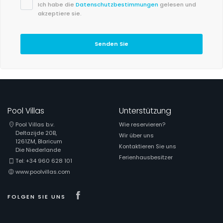
Ich habe die
Datenschutzbestimmungen
gelesen und
akzeptiere sie.
Senden Sie
Pool Villas
Unterstützung
Pool Villas b.v.
Wie reservieren?
Deltazijde 20B,
Wir über uns
1261ZM, Blaricum
Kontaktieren Sie uns
Die Niederlande
Ferienhausbesitzer
Tel: +34 960 628 101
www.poolvillas.com
Visit our Facebook page
FOLGEN SIE UNS