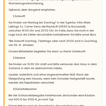
Aperturen, das Badezimmer ist etwas veraltet und das
Stornierungsversicherung,
Schaumbad hat nicht funktioniert
Optional, aber dringend empfohlen.
2.Ankunft:
Sie finden von Montag bis Sonntag* in der Agentur Villa Altea
- 10,0
Lettings S.L. Carrer Serra del Reclot,41 03530 la Nuciastatt,
Familien mit älteren Kindern - August 2015 - Spanien :
zwischen 16'00 Uhr und 20'00 Uhr. Im Falle, dass Sie nicht in der
(Originaltext)
Lage sind, die Zeiten einzuhalten kontaktieren Sie bitte unser Büro.
La casa es una maravilla: comodísima y con todo lo necesario,
*Bei Ankunft Sonntag , Feiertags oder nach 20:00 wird in Zuschlag
mucha sensación de privacidad.
von 55.-€ erhoben.
(Übersetzt von Google)
Unsere Mitarbeiter begleiten Sie dann zu Iherer Unterkunft.
Das Haus ist wunderbar: sehr komfortabel und mit allem, was
3.Abreise
Sie brauchen, ein großes Gefühl von Privatsphäre.
Sie finden vor 10:00 Uhr statt und bitte verlassen das Haus in dem
Zustand, in dem es übernommen haben,
sauber, ordentlich und ohne angesammelten Müll. Nach der
- 10,0
Überprüfung des Hauses, wenn kein Schaden festgestellt wurde,
Familien mit kleinen Kindern - Juni 2015 - Belgien :
werden die Depotdaten vernichtet.
(Originaltext)
4.Garantiekaution
Finca Nora is super !!! Rustig gelegen, goed onderhouden, alles
aanwezig wat je nodig hebt tijdens je vakantie, helemaal
Bei der Schlüsselübergabe hinterlassen die Kunden eine Kaution
omheind zodat je alle privacy hebt, een groot zwembad, ... Geen
von 500 € bis 1000 €, je nach Typ.
enkel minpunt bij deze villa.
Dieser Betrag wird als Garantie für die gute Nutzung des
Finca Nora is een super villa tegen een goede prijs !!! Goed