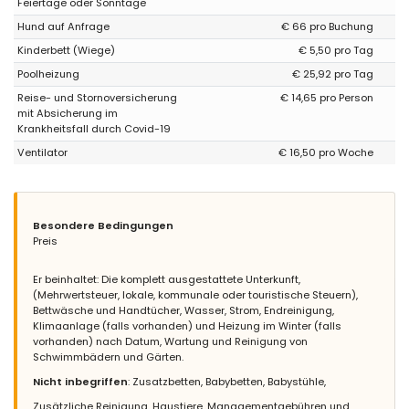
Fantastischer Aufenthalt
Feiertage oder Sonntage
Hund auf Anfrage
€ 66 pro Buchung
Kinderbett (Wiege)
€ 5,50 pro Tag
- 9,6
Poolheizung
€ 25,92 pro Tag
Familien mit älteren Kindern - September 2018 - Spanien :
Reise- und Stornoversicherung
€ 14,65 pro Person
(Originaltext)
mit Absicherung im
Todo genial
Krankheitsfall durch Covid-19
Ventilator
€ 16,50 pro Woche
(Übersetzt von Google)
Alles ist ganz toll
Besondere Bedingungen
- 8,9
Preis
Familien mit älteren Kindern - August 2016 - Belgien :
(Originaltext)
Er beinhaltet: Die komplett ausgestattete Unterkunft,
uitstekend huis met super verzorgd zwembad ,enig min punt de
(Mehrwertsteuer, lokale, kommunale oder touristische Steuern),
cameras afdekken aubde keuken goede aperaturen , de
Bettwäsche und Handtücher, Wasser, Strom, Endreinigung,
badkamer is een beetje verouderd en het bubbelbad deed het
Klimaanlage (falls vorhanden) und Heizung im Winter (falls
niet
vorhanden) nach Datum, Wartung und Reinigung von
Schwimmbädern und Gärten.
(Übersetzt von Google)
Nicht inbegriffen
: Zusatzbetten, Babybetten, Babystühle,
ausgezeichnetes Haus mit super gepflegtem Pool, nur
Minuspunkt bitte die Kameras abdecken, die Küche gute
Zusätzliche Reinigung, Haustiere, Managementgebühren und