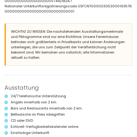
0000000000000000000VT442183A7
Nationaler Unterkunftsregistrierungscode: ESFCNT000003053000193576
Weitere Informationen
00000000000000000000000000001
nächste Stadt: Altea (innerhalb von 2 Kilometern von der Villa)
nächster Ufer oder Strand innerhalb von 2 Kilometern von der Villa
nächster Strand: 1,5 km (innerhalb von 2 Kilometern von der Villa)
WICHTIG ZU WISSEN: Die nachstehenden Ausstattungsmerkmale
nächster Hafen: Club Nautico Altea (innerhalb von 3 Kilometern von
und Piktogramme sind nur eine Richtlinie. Unsere Ferienhäuser
der Villa)
befinden sich größtenteils in Privatbesitz und können Änderungen
nächster Park innerhalb von 2 Kilometern von der Villa
unterliegen, die uns zum Zeitpunkt der Veröffentlichung nicht
nächster Flughafen: Alicante (innerhalb von 100 Kilometern von der
bekannt sind. Wir bemühen uns natürlich, alle Informationen
Villa)
aktuell zu halten.
zweiter nächster Flughafen: Valencia (> 100 Kilometer)
öffentliche Verkehrsmittel in der Nähe: Bus innerhalb von 2 Kilometern
und Zug innerhalb von 1000 Metern
Haustiere erlaubt
Ausstattung und Dienstleistungen im Mietpreis der Villa
Ausstattung
enthalten
Internet (WiFi)
24/7 telefonische Unterstützung
Staubsauger, Bügeleisen und Bügelbrett
Angeln innerhalb von 2 km.
Bettwäsche und Handtücher
Bars und Restaurants innerhalb von 2 km.
Rezeption und 24-Stunden-Notfallservice
Bettwäsche im Preis inbegriffen
Ausstattung und Dienstleistungen gegen Aufpreis
CD oder DVD
Echtzeit-Verfügbarkeitskalender online
Frühstück
Einstöckige Unterkunft.
Klimaanlage