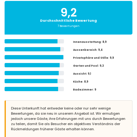
9,2
Durchschnittliche Bewertung
7 Bewertungen
Innenausstattung
: 8,9
Aussenbereich
: 9,4
Privatsphäre und Stille
: 9,9
Garten und Pool
: 9,3
Aussicht
: 9,1
Küche
: 8,9
Badezimmer
: 9
Diese Unterkunft hat entweder keine oder nur sehr wenige
Bewertungen, da sie neu in unserem Angebot ist. Wir ermutigen
jedoch unsere Gäste, ihre Erfahrungen mit uns durch Bewertungen
zu teilen, damit Sie als Besucher ein objektives Verständnis der
Rückmeldungen früherer Gäste erhalten können.