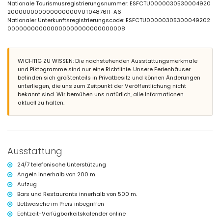
Gemeinschaftlicher Rasenpark
Nationale Tourismusregistrierungsnummer: ESFCTU0000030530004920
Außen-Sitzbereich
200000000000000000VUT0487611-A6
Privater überdachter Parkplatz
Nationaler Unterkunftsregistrierungscode: ESFCTU00000305300049202
000000000000000000000000000008
Weitere Informationen
Nächste Stadt: Altea (innerhalb von 2 Kilometern von der Wohnung)
Nächster Ufer oder Strand: Playa de la Olla, Altea (innerhalb von 100
WICHTIG ZU WISSEN: Die nachstehenden Ausstattungsmerkmale
Metern von der Wohnung)
und Piktogramme sind nur eine Richtlinie. Unsere Ferienhäuser
Nächster Strand: Playa de la Olla (innerhalb von 100 Metern von der
befinden sich größtenteils in Privatbesitz und können Änderungen
Wohnung)
unterliegen, die uns zum Zeitpunkt der Veröffentlichung nicht
Nächster Hafen: Puerto Senso (innerhalb von 500 Metern von der
bekannt sind. Wir bemühen uns natürlich, alle Informationen
Wohnung)
aktuell zu halten.
Nächster Flughafen: Alicante (innerhalb von 100 Kilometern von der
Wohnung)
Zweitnächster Flughafen: Valencia (> 100 Kilometer)
Öffentliche Verkehrsmittel in der Nähe: Zug innerhalb von 1000 Metern
Haustiere sind nicht erlaubt
Das Gebäude, in dem sich die Unterkunft befindet, verfügt über einen
Ausstattung
Aufzug.
Die Unterkunft eignet sich sehr gut für Familien mit Kindern und
24/7 telefonische Unterstützung
Fotosessions.
Angeln innerhalb von 200 m.
Ausstattung und Dienstleistungen, die im Mietpreis der Wohnung
Aufzug
enthalten sind
Bars und Restaurants innerhalb von 500 m.
Bettwäsche im Preis inbegriffen
Internet (WiFi)
Staubsauger sowie Bügeleisen und Bügelbrett
Echtzeit-Verfügbarkeitskalender online