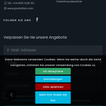
Ferienhausbesitzer
Tel: +34 960 628 101
www.poolvillas.com
Visit our Facebook page
FOLGEN SIE UNS
Verpassen Sie nie unsere Angebote
Titel:
Diese Webseite verwendet Cookies. Wenn Sie weiter durch die Seite
navigieren, stimmen Sie unserer Verwendung von Cookies zu.
Ich akzeptiere
Einstellungen
Alles ablehnen
Mehr Info finden Sie
Ich habe die
Haftungsausschluss
und
Datenschutzbestimmungen
gelesen und akzeptiere sie.
hier