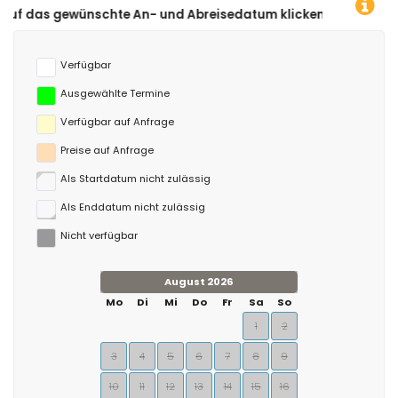
te An- und Abreisedatum klicken!
Verfügbar
Ausgewählte Termine
Verfügbar auf Anfrage
Preise auf Anfrage
Als Startdatum nicht zulässig
Als Enddatum nicht zulässig
Nicht verfügbar
August 2026
Mo
Di
Mi
Do
Fr
Sa
So
1
2
3
4
5
6
7
8
9
10
11
12
13
14
15
16