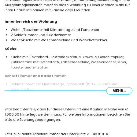
Ausgehmöglichkeiten machen diese Wohnung zu einer idealen Wahl für
Ihren Urlaub in Spanien mit Familie oder Freunden.
Innenbereich der Wohnung
Wohn-/Esszimmer mit Klimaanlage und Fernsehen
2 Schlafzimmer und 2 Badezimmer
Waschküche mit Waschmaschine und Wäschetrockner
Küche
Küche mit Elektroherd, Elektrobackofen, Mikrowelle, Geschirrspüler,
Kühlschrank mit Gefrierfach, Kaffeemaschine, Wasserkocher, Mixer,
Toaster und Entsafter
Schlafzimmer und Badezimmer
Schlafzimmer mit Klimaanlage, Doppelbett (190 x 135 cm) und
eigenem Bad
MEHR...
Schlafzimmer mit Klimaanlage, 2 Einzelbetten (190 x 90 cm)
Eigenes Bad mit Doppelwaschbecken, Badewanne/Dusche-
Kombination und WC
Bitte beachten Sie, dass für diese Unterkunft eine Kaution in Höhe von €
Badezimmer mit Einzelwaschbecken, Dusche und WC
1.000,00 hinterlegt werden muss. Für weitere Informationen beachten Sie
Außenbereich der Wohnung
bitte die Buchungsbedingungen.
Ovaler Gemeinschaftspool mit den Maßen 20 m x 7 m
Kinderschwimmbecken
Offizielle Identifikationsnummer der Unterkunft: VT-487611-A