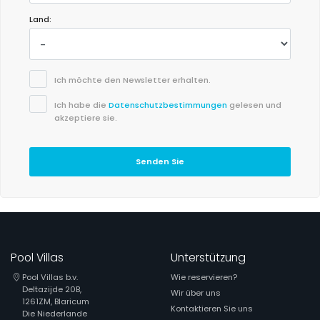
Land:
Ich möchte den Newsletter erhalten.
Ich habe die
Datenschutzbestimmungen
gelesen und
akzeptiere sie.
Senden Sie
Pool Villas
Unterstützung
Pool Villas b.v.
Wie reservieren?
Deltazijde 20B,
Wir über uns
1261ZM, Blaricum
Kontaktieren Sie uns
Die Niederlande