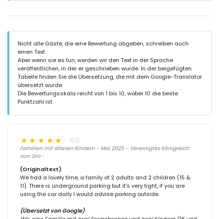
Nicht alle Gäste, die eine Bewertung abgeben, schreiben auch
einen Text.
Aber wenn sie es tun, werden wir den Text in der Sprache
veröffentlichen, in der er geschrieben wurde. In der beigefügten
Tabelle finden Sie die Übersetzung, die mit dem Google-Translator
übersetzt wurde.
Die Bewertungsskala reicht von 1 bis 10, wobei 10 die beste
Punktzahl ist.
- 10,0
Familien mit älteren Kindern - Mai 2025 - Vereinigtes Königreich
von Gro :
(Originaltext)
We had a lovely time, a family of 2 adults and 2 children (15 &
11). There is underground parking but it's very tight, if you are
using the car daily I would advise parking outside.
(Übersetzt von Google)