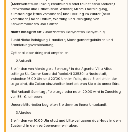
(Mehrwertsteuer, lokale, kommunale oder touristische Steuern),
Bettwäsche und Handtücher, Wasser, Strom, Endreinigung,
Klimaanlage (falls vorhanden) und Heizung im Winter (falls
vorhanden) nach Datum, Wartung und Reinigung von
Schwimmbädern und Gärten.
Nicht inbegriffen
: Zusatzbetten, Babybetten, Babystühle,
Zusätzliche Reinigung, Haustiere, Managementgebühren und
Stornierungsversicherung,
Optional, aber dringend empfohlen.
2.Ankunft:
Sie finden von Montag bis Sonntag* in der Agentur Villa Altea
Lettings S.L. Carrer Serra del Reclot,41 03530 la Nuciastatt,
zwischen 16'00 Uhr und 20'00 Uhr. Im Falle, dass Sie nicht in der
Lage sind, die Zeiten einzuhalten kontaktieren Sie bitte unser Büro.
*Bei Ankunft Sonntag , Feiertags oder nach 20:00 wird in Zuschlag
von 55.-€ erhoben.
Unsere Mitarbeiter begleiten Sie dann zu Iherer Unterkunft.
3.Abreise
Sie finden vor 10:00 Uhr statt und bitte verlassen das Haus in dem
Zustand, in dem es übernommen haben,