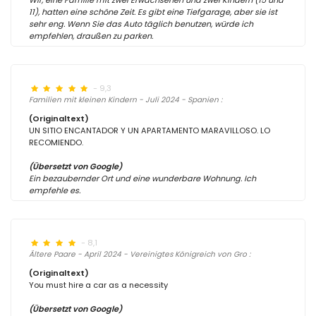
Wir, eine Familie mit zwei Erwachsenen und zwei Kindern (15 und
11), hatten eine schöne Zeit. Es gibt eine Tiefgarage, aber sie ist
sehr eng. Wenn Sie das Auto täglich benutzen, würde ich
empfehlen, draußen zu parken.
- 9,3
Familien mit kleinen Kindern - Juli 2024 - Spanien :
(Originaltext)
UN SITIO ENCANTADOR Y UN APARTAMENTO MARAVILLOSO. LO
RECOMIENDO.
(Übersetzt von Google)
Ein bezaubernder Ort und eine wunderbare Wohnung. Ich
empfehle es.
- 8,1
Ältere Paare - April 2024 - Vereinigtes Königreich von Gro :
(Originaltext)
You must hire a car as a necessity
(Übersetzt von Google)