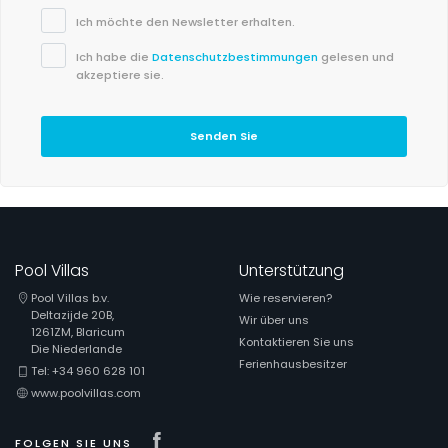
Ich möchte den Newsletter erhalten.
Ich habe die
Datenschutzbestimmungen
gelesen und
akzeptiere sie.
Senden Sie
Pool Villas
Unterstützung
Pool Villas b.v.
Wie reservieren?
Deltazijde 20B,
Wir über uns
1261ZM, Blaricum
Kontaktieren Sie uns
Die Niederlande
Ferienhausbesitzer
Tel: +34 960 628 101
www.poolvillas.com
Visit our Facebook page
FOLGEN SIE UNS