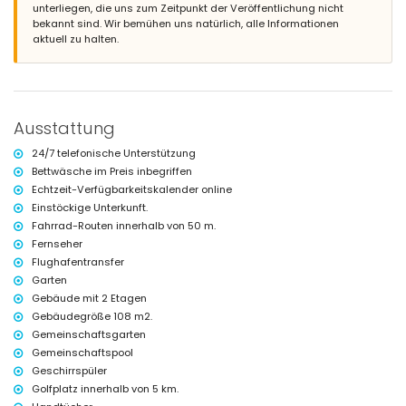
unterliegen, die uns zum Zeitpunkt der Veröffentlichung nicht
nächste Stadt: San Juan de los Terreros (innerhalb von 200 Metern
bekannt sind. Wir bemühen uns natürlich, alle Informationen
vom Haus)
aktuell zu halten.
nächster Flussufer oder Strand innerhalb von 100 Metern vom Haus
nächster Strand innerhalb von 100 Metern vom Haus
nächster Hafen: Villaricos (innerhalb von 10 Kilometern vom Haus)
nächster Flughafen: Almeria/Murcia (innerhalb von 100 Kilometern
vom Haus)
Ausstattung
zweitnächster Flughafen: Alicante (> 100 Kilometer)
öffentliche Verkehrsmittel in der Nähe: Bus innerhalb von 100 Metern
24/7 telefonische Unterstützung
und Zug innerhalb von 15 Kilometern
Bettwäsche im Preis inbegriffen
Rauchen nicht erlaubt
Echtzeit-Verfügbarkeitskalender online
Haustiere sind nicht erlaubt
Die Unterkunft ist sehr gut für Familien mit Kindern geeignet
Einstöckige Unterkunft.
Fahrrad-Routen innerhalb von 50 m.
Einrichtungen und Dienstleistungen, die im Mietpreis des Hauses
Fernseher
enthalten sind
Flughafentransfer
Internet (WiFi)
Garten
Staubsauger sowie Bügeleisen und Bügelbrett
Gebäude mit 2 Etagen
Bettwäsche und Handtücher
Gebäudegröße 108 m2.
24 Stunden Notdienst
Heizung
Gemeinschaftsgarten
Gemeinschaftspool
Einrichtungen und Dienstleistungen gegen Aufpreis
Geschirrspüler
Flughafentransfer
Golfplatz innerhalb von 5 km.