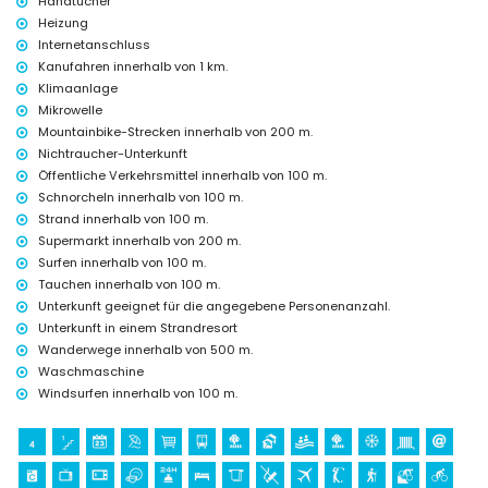
Handtücher
Unterhaltung und Freizeitaktivitäten für Ihren Urlaub in San Juan
de los Terreros, Andalusien
Heizung
Internetanschluss
Bar und Promenade (innerhalb von 500 Metern vom Haus)
Kanufahren innerhalb von 1 km.
Wasserpark (Agua Vera) (innerhalb von 10 Kilometern vom Haus)
Klimaanlage
Sehenswürdigkeiten und Kultur in San Juan de los Terreros,
Mikrowelle
Andalusien
Mountainbike-Strecken innerhalb von 200 m.
Ruine (innerhalb von 1000 Metern von der Unterkunft)
Nichtraucher-Unterkunft
Schloss (Schloss San Juan de los Terreros), Denkmal (La Geoda) und
Öffentliche Verkehrsmittel innerhalb von 100 m.
historischer Ort (innerhalb von 5 Kilometern von der Unterkunft)
Schnorcheln innerhalb von 100 m.
Museum (Águilas), Kirche (Águilas) und architektonisches Gebäude
Strand innerhalb von 100 m.
(innerhalb von 25 Kilometern von der Unterkunft)
Supermarkt innerhalb von 200 m.
Sport
Surfen innerhalb von 100 m.
Wandern, Mountainbiking, Radfahren, Kanufahren, Tauchen,
Tauchen innerhalb von 100 m.
Schnorcheln, Surfen und Windsurfen (innerhalb von 1000 Metern vom
Unterkunft geeignet für die angegebene Personenanzahl.
Haus)
Unterkunft in einem Strandresort
Golf (Águilon Golf) (innerhalb von 5 Kilometern vom Haus)
Wanderwege innerhalb von 500 m.
Waschmaschine
Windsurfen innerhalb von 100 m.