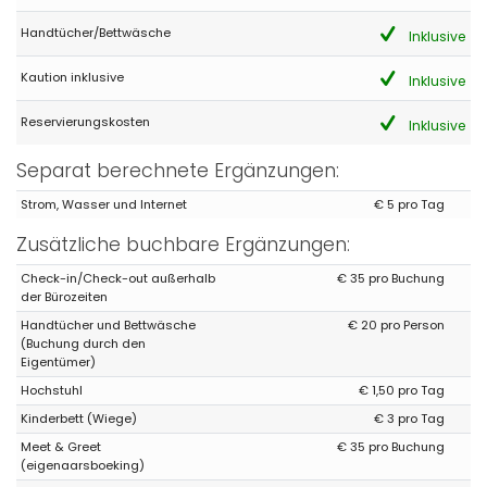
Handtücher/Bettwäsche
Inklusive
Kaution inklusive
Inklusive
Reservierungskosten
Inklusive
Separat berechnete Ergänzungen:
Strom, Wasser und Internet
€ 5 pro Tag
Zusätzliche buchbare Ergänzungen:
Check-in/Check-out außerhalb
€ 35 pro Buchung
der Bürozeiten
Handtücher und Bettwäsche
€ 20 pro Person
(Buchung durch den
Eigentümer)
Hochstuhl
€ 1,50 pro Tag
Kinderbett (Wiege)
€ 3 pro Tag
Meet & Greet
€ 35 pro Buchung
(eigenaarsboeking)