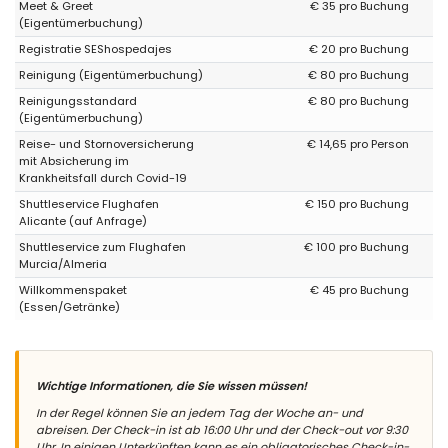
Meet & Greet
€ 35 pro Buchung
(Eigentümerbuchung)
Registratie SEShospedajes
€ 20 pro Buchung
Reinigung (Eigentümerbuchung)
€ 80 pro Buchung
Reinigungsstandard
€ 80 pro Buchung
(Eigentümerbuchung)
Reise- und Stornoversicherung
€ 14,65 pro Person
mit Absicherung im
Krankheitsfall durch Covid-19
Shuttleservice Flughafen
€ 150 pro Buchung
Alicante (auf Anfrage)
Shuttleservice zum Flughafen
€ 100 pro Buchung
Murcia/Almeria
Willkommenspaket
€ 45 pro Buchung
(Essen/Getränke)
Wichtige Informationen, die Sie wissen müssen!
In der Regel können Sie an jedem Tag der Woche an- und
abreisen. Der Check-in ist ab 16:00 Uhr und der Check-out vor 9:30
Uhr. In einigen Unterkünften kann es ein obligatorisches Check-in-