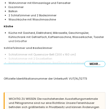
Wohnzimmer mit Klimaanlage und Fernseher
Esszimmer
Balkon
2 Schlafzimmer und 2 Badezimmer
Waschküche mit Waschmaschine
Küche
Küche mit Gasherd, Elektroherd, Mikrowelle, Geschirrspüler,
Kühlschrank mit Gefrierfach, Kaffeemaschine, Wasserkocher, Toaster
und Entsafter
Schlafzimmer und Badezimmer
Schlafzimmer mit Queensize-Bett (200 x 160 cm)
Schlafzimmer mit 2 Einzelbetten
Badezimmer mit Waschbecken, Bad/Dusche-Kombination und WC
MEHR...
Badezimmer mit Waschbecken, Dusche, Bidet und WC
Außenbereich des Hauses
Offizielle Identifikationsnummer der Unterkunft: VUT/AL/12773
eingezäuntes Grundstück
Gemeinschaftspool
Rasenfläche
gemeinschaftlicher Rasen
überdachte Terrasse
WICHTIG ZU WISSEN: Die nachstehenden Ausstattungsmerkmale
Außensitzbereich und Essbereich im Freien
und Piktogramme sind nur eine Richtlinie. Unsere Ferienhäuser
befinden sich größtenteils in Privatbesitz und können Änderungen
Weitere Informationen