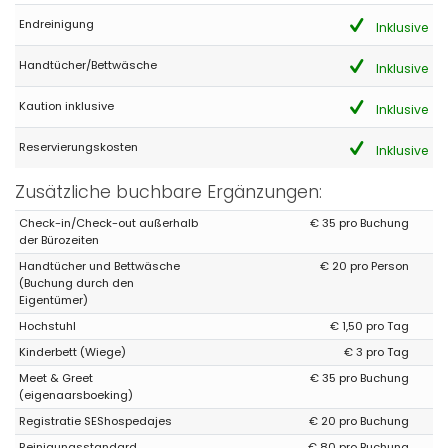
Endreinigung
Inklusive
Handtücher/Bettwäsche
Inklusive
Kaution inklusive
Inklusive
Reservierungskosten
Inklusive
Zusätzliche buchbare Ergänzungen:
Check-in/Check-out außerhalb
€ 35 pro Buchung
der Bürozeiten
Handtücher und Bettwäsche
€ 20 pro Person
(Buchung durch den
Eigentümer)
Hochstuhl
€ 1,50 pro Tag
Kinderbett (Wiege)
€ 3 pro Tag
Meet & Greet
€ 35 pro Buchung
(eigenaarsboeking)
Registratie SEShospedajes
€ 20 pro Buchung
Reinigungsstandard
€ 80 pro Buchung