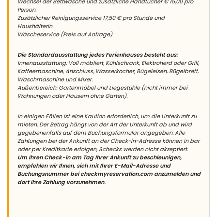
Wechsel der Bettwäsche und zusätzliche Handtücher € 15,00 pro
Person.
Zusätzlicher Reinigungsservice 17,50 € pro Stunde und
Haushälterin.
Wäscheservice (Preis auf Anfrage).
Die Standardausstattung jedes Ferienhauses besteht aus:
Innenausstattung: Voll möbliert, Kühlschrank, Elektroherd oder Grill,
Kaffeemaschine, Anschluss, Wasserkocher, Bügeleisen, Bügelbrett,
Waschmaschine und Mixer.
Außenbereich: Gartenmöbel und Liegestühle (nicht immer bei
Wohnungen oder Häusern ohne Garten).
In einigen Fällen ist eine Kaution erforderlich, um die Unterkunft zu
mieten. Der Betrag hängt von der Art der Unterkunft ab und wird
gegebenenfalls auf dem Buchungsformular angegeben. Alle
Zahlungen bei der Ankunft an der Check-in-Adresse können in bar
oder per Kreditkarte erfolgen, Schecks werden nicht akzeptiert.
Um Ihren Check-in am Tag Ihrer Ankunft zu beschleunigen,
empfehlen wir Ihnen, sich mit Ihrer E-Mail-Adresse und
Buchungsnummer bei checkmyreservation.com anzumelden und
dort Ihre Zahlung vorzunehmen.