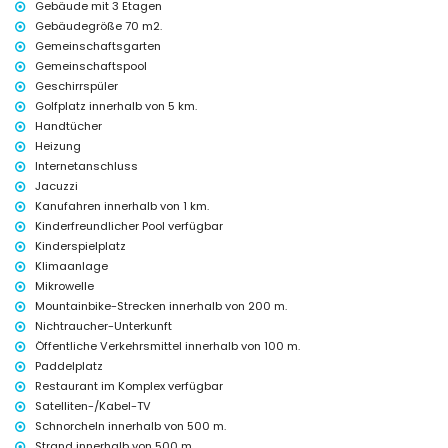
Gebäude mit 3 Etagen
Private Einrichtungen und Dienstleistungen im Mietpreis
Gebäudegröße 70 m2.
enthalten
Gemeinschaftsgarten
Internet (WiFi)
Gemeinschaftspool
Staubsauger sowie Bügeleisen und Bügelbrett
Geschirrspüler
Bettwäsche und Handtücher
24-Stunden-Notdienst
Golfplatz innerhalb von 5 km.
Heizung
Handtücher
Heizung
Gemeinschaftliche Einrichtungen und Dienstleistungen im
Internetanschluss
Mietpreis enthalten
Jacuzzi
Außenwhirlpool
Kanufahren innerhalb von 1 km.
Private Einrichtungen und Dienstleistungen gegen Aufpreis
Kinderfreundlicher Pool verfügbar
Kinderspielplatz
Flughafentransfer
Klimaanlage
Gemeinschaftliche Einrichtungen / Dienstleistungen gegen
Mikrowelle
Aufpreis
Mountainbike-Strecken innerhalb von 200 m.
Fitnessbereich, Tennisplatz und Paddelplatz
Nichtraucher-Unterkunft
Öffentliche Verkehrsmittel innerhalb von 100 m.
Unterhaltung und Freizeitaktivitäten für Ihren Urlaub in San Juan
Paddelplatz
de los Terreros, Andalusien
Restaurant im Komplex verfügbar
Bar (innerhalb von 500 Metern vom Haus)
Satelliten-/Kabel-TV
Promenade (innerhalb von 1000 Metern vom Haus)
Schnorcheln innerhalb von 500 m.
Wasserpark (Agua Vera) (innerhalb von 10 Kilometern vom Haus)
Strand innerhalb von 500 m.