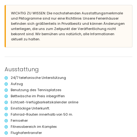
Gemeinschaftspool
Kinderbecken
Gemeinschaftlicher Garten mit Rasen und Bäumen
WICHTIG ZU WISSEN: Die nachstehenden Ausstattungsmerkmale
Spielplatz
und Piktogramme sind nur eine Richtlinie. Unsere Ferienhäuser
überdachte Terrasse
befinden sich größtenteils in Privatbesitz und können Änderungen
Außendusche
unterliegen, die uns zum Zeitpunkt der Veröffentlichung nicht
Essbereich im Freien
bekannt sind. Wir bemühen uns natürlich, alle Informationen
Gemeinschaftlicher, überdachter Parkplatz
aktuell zu halten.
Weitere Informationen
nächste Stadt: San Juan de los Terreros (innerhalb von 1000 Metern
vom Apartment)
nächster Fluss oder Ufer innerhalb von 500 Metern vom Apartment
Ausstattung
nächster Strand innerhalb von 500 Metern vom Apartment
nächster Hafen: Villaricos (innerhalb von 10 Kilometern vom
24/7 telefonische Unterstützung
Apartment)
Aufzug
nächster Flughafen: Almeria/Murcia (innerhalb von 100 Kilometern
Benutzung des Tennisplatzes
vom Apartment)
zweiter nächster Flughafen: Alicante (> 100 Kilometer)
Bettwäsche im Preis inbegriffen
öffentliche Verkehrsmittel in der Nähe: Bus innerhalb von 100 Metern
Echtzeit-Verfügbarkeitskalender online
und Zug innerhalb von 15 Kilometern
Einstöckige Unterkunft.
Rauchen nicht erlaubt
Fahrrad-Routen innerhalb von 50 m.
Haustiere sind nicht erlaubt
Fernseher
Das Gebäude, in dem sich die Unterkunft befindet, hat einen Aufzug.
Die Unterkunft eignet sich sehr gut für Familien mit Kindern,
Fitnessbereich im Komplex
Fotoshootings und Yoga-Sitzungen.
Flughafentransfer