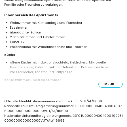
Familie oder Freunden zu verbringen.
Innenbereich des Apartments
Wohnzimmer mit Klimaanlage und Fernseher
Esszimmer
überdachter Balkon
2 Schlafzimmer und 1 Badezimmer
Kabel-TV
Waschküche mit Waschmaschine und Trockner
Küche
offene Küche mit Induktionskochfeld, Elektroherd, Mikrowelle,
Geschirrspüler, Kühlschrank mit Gefrierfach, Kaffeemaschine,
Wasserkocher, Toaster und Saftpresse
Schlafzimmer und Badezimmer
MEHR...
Schlafzimmer mit Klimaanlage, Kingsize-Bett (200 x 180 cm) und
eigenem Bad
Schlafzimmer mit Klimaanlage, 2 Einzelbetten (200 x 90 cm) und
Offizielle Identifikationsnummer der Unterkunft: VUT/AL/11669
eigenem Bad
Nationale Tourismusregistrierungsnummer: ESFCTU0000040040004997
Eigenes Bad mit Dusche, WC und Haartrockner
610000000000000000VUT/AL/116699
Außenbereich des Apartments
Nationaler Unterkunftsregistrierungscode: ESFCTU000004004000499761
0000000000000000VUT/AL/116699
eingezäuntes Grundstück