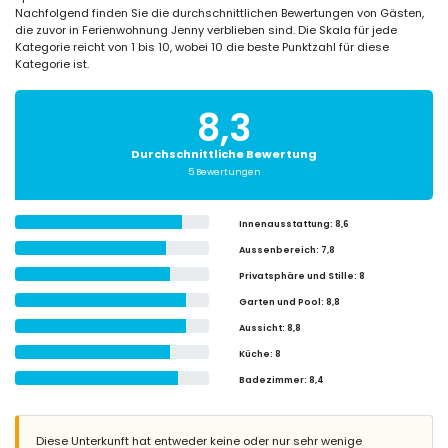
Nachfolgend finden Sie die durchschnittlichen Bewertungen von Gästen,
die zuvor in Ferienwohnung Jenny verblieben sind. Die Skala für jede
Kategorie reicht von 1 bis 10, wobei 10 die beste Punktzahl für diese
Kategorie ist.
8,3
Durchschnittliche Bewertung
5 Bewertungen
Innenausstattung
: 8,6
Aussenbereich
: 7,8
Privatsphäre und Stille
: 8
Garten und Pool
: 8,8
Aussicht
: 8,8
Küche
: 8
Badezimmer
: 8,4
Diese Unterkunft hat entweder keine oder nur sehr wenige