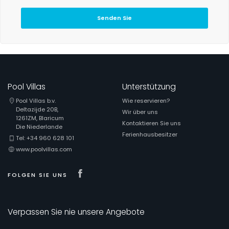
Senden Sie
Pool Villas
Unterstützung
Pool Villas b.v.
Wie reservieren?
Deltazijde 20B,
Wir über uns
1261ZM, Blaricum
Kontaktieren Sie uns
Die Niederlande
Ferienhausbesitzer
Tel: +34 960 628 101
www.poolvillas.com
Visit our Facebook page
FOLGEN SIE UNS
Verpassen Sie nie unsere Angebote