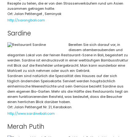
Rezepte zu teilen, die er von den Strassenverkäufern rund um Asien
zusammen getragen hatte.
Ort: Jalan Petitenget , Seminyak
http://sarongbali.com
Sardine
Bereiten Sie sich darauf vor, in
diesem atemberaubenden und
eleganten Lokal von der feinen Restaurant-Szene in Bali, begeistert zu
werden. Sardine ist eindrucksvoll in einer weitläufigen Bambusstruktur
mit Blick auf die Reisfelder untergebracht. Man kann wunderbar eine
Mahlzeit zu sich nehmen oder auch ein Getränk.
Sardinen sind natürlich die Spezialität des Hauses auf der sich
täglich ändernden Speisekarte. Serviert werden hauptsächlich
einheimische Meeresfrüchte und sein Gemüse bezieht Sardine aus
dem eigenen Bio-Garten. Mehr als die Hälfte des Restaurants liegt an
einem funktionierenden Reisfeld, was bedeutet, dass die Besucher
einen herrlichen Blick darüber haben.
Ort: Jalan Petitenget Nr. 21, Kerobokan
http://www.sardinebali.com
Merah Putih