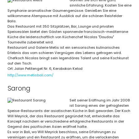
Gönnen Sie sich eine ganz
sinnliche Erfahrung. Kosten Sie eine
Symphonie aromatischer Gaumengenüsse. Genießen Sie eine
willkommene Atempause mit Ausblick auf die schönen Reisfelder
Balis.
Das Restaurant mit 350 Sitzplätzen, Bar, Lounge und privaten
Speisesälen bietet den Gästen spannende französisch-mediterrane
Küche die leidenschaftlich von Küchenchef Nicolas "Doudou"
Tourneville zubereitet wird.
Restaurant und Galerie Metis ist ein sensorisches kulinarisches
Erlebnis das vom schieren Vergnügen des Lebens getragen wird.
Chefkoch Nicolas bringt sein legendäres Talent und seine Kochkunst
auf den Tisch.
Ort: Jalan Petitenget Nr. 6, Kerobokan Kelod
http://www.metisbali.com/
Sarong
Seit seiner Eröffnung im Jahr 2008
ist Sarong eines der gefragtesten
Speise-Restaurants der asiatischen Küche in Bali geworden. Der Koch
Will Meyrick, der das Restaurant gegründet hat, entwickelte das
Konzept nachdem er verschiedene erfolgreiche Restaurants in der
Gegend des pazifischen Asien eröffnet hatte.
Es war in Bali, wo Will Meyrick beschloss, seine Erfahrungen zu
vereinigen und ein Restaurant zu eröffnen, um die verlockenden