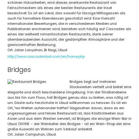
schönen Holzarbeiten, wird dieses anerkannte Restaurant von
Feinschmeckern als eines der besten Restaurants der Insel
bezeichnet. Es ist ein Lokal, das sowohl für lässige Mittagessen als
auch für formellere Abendessen geschätzt wird. Eine Vielzahl
internationaler Bewertungen, die in verschiedenen Medien und
Publikationen erschienen sind, beziehen sich häufig auf Cascades als
eines der weltweit romantischsten Restaurants, dank seiner
atemberaubenden Aussicht, der gedämpften Atmosphäre und der
gewissenhaften Bedienung.
Ort: Jalan Lanyahan, Br Nagi, Ubud
http://www.cascadesbali.com/en/home.php
Bridges
Bridges liegt auf mehreren
Stockwerken verteilt und bietet eine
elegante und doch bescheidene Umgebung. Von der Straßenebene
aus bis hin zum Fluss, hat Bridges genau das zu bieten, was nötig ist
um Gäste aufs herzlichste in Ubud willkommen zu heissen. Es ist ein
Ort, "wo Welten aufeinander treffen".Abgesehen davon, dass es ein
ungezwungenes und feines Restaurant ist, das Köstlichkeiten aus
Asien und aus dem Westen serviert, ist Bridges die einzige Wein-Bar in
Ubud. DIVINE – der Weinkeller des Bridges - ist ein Wein-Shop der eine
große Auswahl an Weinen zum Verkauf anbietet.
Ort: Jalan Campuhan, Ubud