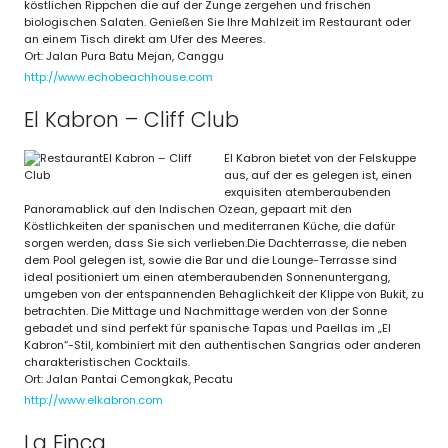
köstlichen Rippchen die auf der Zunge zergehen und frischen
biologischen Salaten. Genießen Sie Ihre Mahlzeit im Restaurant oder
an einem Tisch direkt am Ufer des Meeres.
Ort: Jalan Pura Batu Mejan, Canggu
http://www.echobeachhouse.com
El Kabron – Cliff Club
El Kabron bietet von der Felskuppe
aus, auf der es gelegen ist, einen
exquisiten atemberaubenden
Panoramablick auf den Indischen Ozean, gepaart mit den
Köstlichkeiten der spanischen und mediterranen Küche, die dafür
sorgen werden, dass Sie sich verlieben.Die Dachterrasse, die neben
dem Pool gelegen ist, sowie die Bar und die Lounge-Terrasse sind
ideal positioniert um einen atemberaubenden Sonnenuntergang,
umgeben von der entspannenden Behaglichkeit der Klippe von Bukit, zu
betrachten. Die Mittage und Nachmittage werden von der Sonne
gebadet und sind perfekt für spanische Tapas und Paellas im „El
Kabron“-Stil, kombiniert mit den authentischen Sangrias oder anderen
charakteristischen Cocktails.
Ort: Jalan Pantai Cemongkak, Pecatu
http://www.elkabron.com
La Finca