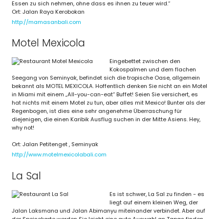
Essen zu sich nehmen, ohne dass es ihnen zu teuer wird.“
Ort: Jalan Raya Kerobokan
http://mamasanbali.com
Motel Mexicola
Eingebettet zwischen den
Kokospalmen und dem flachen
Seegang von Seminyak, befindet sich die tropische Oase, allgemein
bekannt als MOTEL MEXICOLA. Hoffentlich denken Sie nicht an ein Motel
in Miami mit einem „All-you-can-eat“ Buffet! Seien Sie versichert, es
hat nichts mit einem Motel zu tun, aber alles mit Mexico! Bunter als der
Regenbogen, ist dies eine sehr angenehme Überraschung für
diejenigen, die einen Karibik Ausflug suchen in der Mitte Asiens. Hey,
why not!
Ort: Jalan Petitenget , Seminyak
http://www.motelmexicolabali.com
La Sal
Es ist schwer, La Sal zu finden - es
liegt auf einem kleinen Weg, der
Jalan Laksmana und Jalan Abimanyu miteinander verbindet. Aber auf
der Speisekarte werden Sie leicht eine gute Auswahl an Tapas finden,