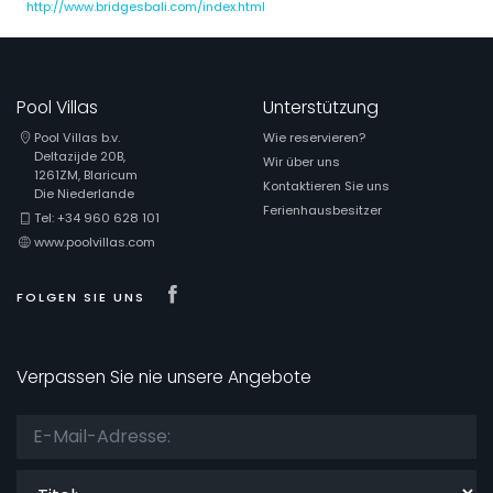
http://www.bridgesbali.com/index.html
Pool Villas
Unterstützung
Pool Villas b.v.
Wie reservieren?
Deltazijde 20B,
Wir über uns
1261ZM, Blaricum
Kontaktieren Sie uns
Die Niederlande
Ferienhausbesitzer
Tel: +34 960 628 101
www.poolvillas.com
Visit our Facebook page
FOLGEN SIE UNS
Verpassen Sie nie unsere Angebote
Titel: