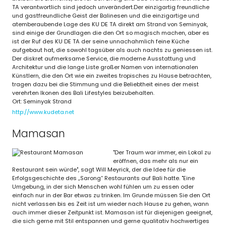
TA verantwortlich sind jedoch unverändert.Der einzigartig freundliche
und gastfreundliche Geist der Balinesen und die einzigartige und
atemberaubende Lage des KU DE TA direkt am Strand von Seminyak,
sind einige der Grundlagen die den Ort so magisch machen, aber es
ist der Ruf des KU DE TA der seine unnachahmlich feine Küche
aufgebaut hat, die sowohl tagsüber als auch nachts zu geniessen ist.
Der diskret aufmerksame Service, die moderne Ausstattung und
Architektur und die lange Liste großer Namen von internationalen
Künstlern, die den Ort wie ein zweites tropisches zu Hause betrachten,
tragen dazu bei die Stimmung und die Beliebtheit eines der meist
verehrten Ikonen des Bali Lifestyles beizubehalten.
Ort: Seminyak Strand
http://www.kudeta.net
Mamasan
"Der Traum war immer, ein Lokal zu
eröffnen, das mehr als nur ein
Restaurant sein würde", sagt Will Meyrick, der die Idee für die
Erfolgsgeschichte des „Sarong“ Restaurants auf Bali hatte. "Eine
Umgebung, in der sich Menschen wohl fühlen um zu essen oder
einfach nur in der Bar etwas zu trinken. Im Grunde müssen Sie den Ort
nicht verlassen bis es Zeit ist um wieder nach Hause zu gehen, wann
auch immer dieser Zeitpunkt ist. Mamasan ist für diejenigen geeignet,
die sich gerne mit Stil entspannen und gerne qualitativ hochwertiges