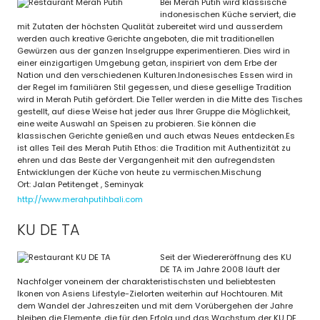
Bei Merah Putih wird klassische
indonesischen Küche serviert, die
mit Zutaten der höchsten Qualität zubereitet wird und ausserdem
werden auch kreative Gerichte angeboten, die mit traditionellen
Gewürzen aus der ganzen Inselgruppe experimentieren. Dies wird in
einer einzigartigen Umgebung getan, inspiriert von dem Erbe der
Nation und den verschiedenen Kulturen.Indonesisches Essen wird in
der Regel im familiären Stil gegessen, und diese gesellige Tradition
wird in Merah Putih gefördert. Die Teller werden in die Mitte des Tisches
gestellt, auf diese Weise hat jeder aus Ihrer Gruppe die Möglichkeit,
eine weite Auswahl an Speisen zu probieren. Sie können die
klassischen Gerichte genießen und auch etwas Neues entdecken.Es
ist alles Teil des Merah Putih Ethos: die Tradition mit Authentizität zu
ehren und das Beste der Vergangenheit mit den aufregendsten
Entwicklungen der Küche von heute zu vermischen.Mischung
Ort: Jalan Petitenget , Seminyak
http://www.merahputihbali.com
KU DE TA
Seit der Wiedereröffnung des KU
DE TA im Jahre 2008 läuft der
Nachfolger voneinem der charakteristischsten und beliebtesten
Ikonen von Asiens Lifestyle-Zielorten weiterhin auf Hochtouren. Mit
dem Wandel der Jahreszeiten und mit dem Vorübergehen der Jahre
bleiben die Elemente, die für den Erfolg und das Wachstum der KU DE