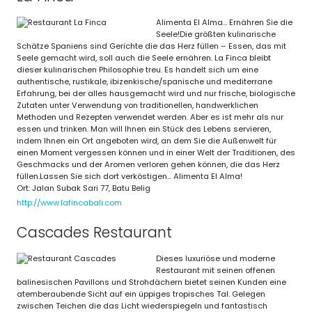
Alimenta El Alma... Ernähren Sie die
Seele!Die größten kulinarische
Schätze Spaniens sind Gerichte die das Herz füllen – Essen, das mit
Seele gemacht wird, soll auch die Seele ernähren. La Finca bleibt
dieser kulinarischen Philosophie treu. Es handelt sich um eine
authentische, rustikale, ibizenkische/spanische und mediterrane
Erfahrung, bei der alles hausgemacht wird und nur frische, biologische
Zutaten unter Verwendung von traditionellen, handwerklichen
Methoden und Rezepten verwendet werden. Aber es ist mehr als nur
essen und trinken. Man will Ihnen ein Stück des Lebens servieren,
indem Ihnen ein Ort angeboten wird, an dem Sie die Außenwelt für
einen Moment vergessen können und in einer Welt der Traditionen, des
Geschmacks und der Aromen verloren gehen können, die das Herz
füllen.Lassen Sie sich dort verköstigen... Alimenta El Alma!
Ort: Jalan Subak Sari 77, Batu Belig
http://www.lafincabali.com
Cascades Restaurant
Dieses luxuriöse und moderne
Restaurant mit seinen offenen
balinesischen Pavillons und Strohdächern bietet seinen Kunden eine
atemberaubende Sicht auf ein üppiges tropisches Tal. Gelegen
zwischen Teichen die das Licht wiederspiegeln und fantastisch