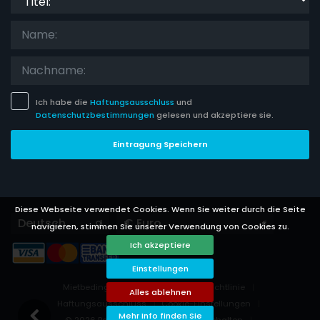
Ich habe die
Haftungsausschluss
und
Datenschutzbestimmungen
gelesen und akzeptiere sie.
Eintragung Speichern
Diese Webseite verwendet Cookies. Wenn Sie weiter durch die Seite
Languages
Currencies
navigieren, stimmen Sie unserer Verwendung von Cookies zu.
Ich akzeptiere
Einstellungen
Mietbedingungen
Datenschutzrichtlinie
Alles ablehnen
Haftungsausschluss
Cookie-Einstellungen
Mehr Info finden Sie
© 2026 PoolVillas - Alle Rechte vorbehalten