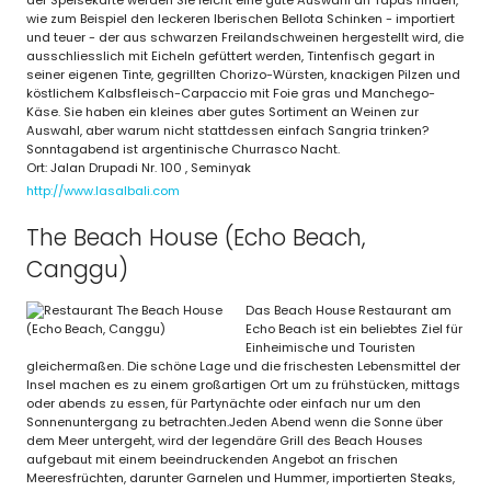
wie zum Beispiel den leckeren Iberischen Bellota Schinken - importiert
und teuer - der aus schwarzen Freilandschweinen hergestellt wird, die
ausschliesslich mit Eicheln gefüttert werden, Tintenfisch gegart in
seiner eigenen Tinte, gegrillten Chorizo-Würsten, knackigen Pilzen und
köstlichem Kalbsfleisch-Carpaccio mit Foie gras und Manchego-
Käse. Sie haben ein kleines aber gutes Sortiment an Weinen zur
Auswahl, aber warum nicht stattdessen einfach Sangria trinken?
Sonntagabend ist argentinische Churrasco Nacht.
Ort: Jalan Drupadi Nr. 100 , Seminyak
http://www.lasalbali.com
The Beach House (Echo Beach,
Canggu)
Das Beach House Restaurant am
Echo Beach ist ein beliebtes Ziel für
Einheimische und Touristen
gleichermaßen. Die schöne Lage und die frischesten Lebensmittel der
Insel machen es zu einem großartigen Ort um zu frühstücken, mittags
oder abends zu essen, für Partynächte oder einfach nur um den
Sonnenuntergang zu betrachten.Jeden Abend wenn die Sonne über
dem Meer untergeht, wird der legendäre Grill des Beach Houses
aufgebaut mit einem beeindruckenden Angebot an frischen
Meeresfrüchten, darunter Garnelen und Hummer, importierten Steaks,