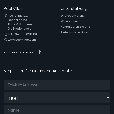
Pool Villas
Unterstützung
Pool Villas b.v.
Wie reservieren?
Beliebte Dienste
Deltazijde 20B,
Wir über uns
1261ZM, Blaricum
Kontaktieren Sie uns
Die Niederlande
Ferienhausbesitzer
Tel: +34 960 628 101
www.poolvillas.com
Bedingungen
Visit our Facebook page
FOLGEN SIE UNS
Optionell
Verpassen Sie nie unsere Angebote
Entfernungen
Titel:
Komfort