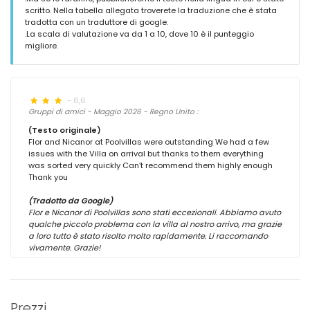
scritto. Nella tabella allegata troverete la traduzione che è stata
tradotta con un traduttore di google.
.La scala di valutazione va da 1 a 10, dove 10 è il punteggio
migliore.
- 6,6
Gruppi di amici - Maggio 2026 - Regno Unito :
(Testo originale)
Flor and Nicanor at Poolvillas were outstanding We had a few
issues with the Villa on arrival but thanks to them everything
was sorted very quickly Can’t recommend them highly enough
Thank you
(Tradotto da Google)
Flor e Nicanor di Poolvillas sono stati eccezionali. Abbiamo avuto
qualche piccolo problema con la villa al nostro arrivo, ma grazie
a loro tutto è stato risolto molto rapidamente. Li raccomando
vivamente. Grazie!
Prezzi