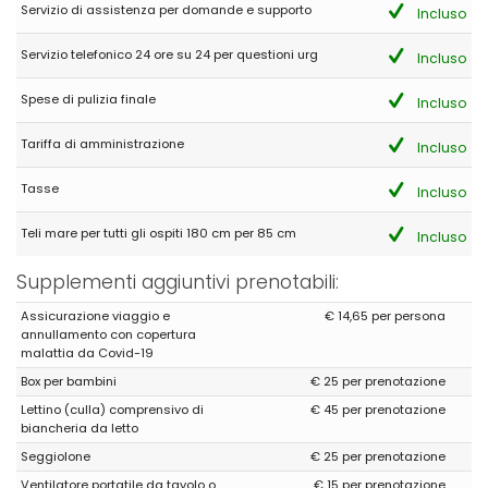
Servizio di assistenza per domande e supporto
Incluso
Servizio telefonico 24 ore su 24 per questioni urg
Incluso
Spese di pulizia finale
Incluso
Tariffa di amministrazione
Incluso
Tasse
Incluso
Teli mare per tutti gli ospiti 180 cm per 85 cm
Incluso
Supplementi aggiuntivi prenotabili:
Assicurazione viaggio e
€ 14,65 per persona
annullamento con copertura
malattia da Covid-19
Box per bambini
€ 25 per prenotazione
Lettino (culla) comprensivo di
€ 45 per prenotazione
biancheria da letto
Seggiolone
€ 25 per prenotazione
Ventilatore portatile da tavolo o
€ 15 per prenotazione