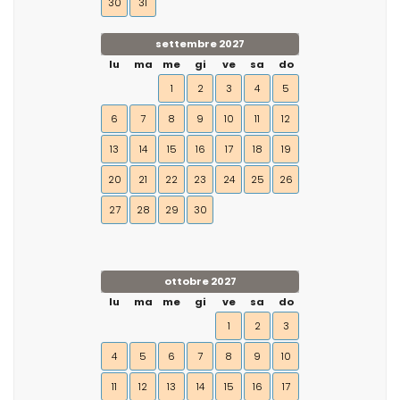
30
31
settembre 2027
lu
ma
me
gi
ve
sa
do
1
2
3
4
5
6
7
8
9
10
11
12
13
14
15
16
17
18
19
20
21
22
23
24
25
26
27
28
29
30
ottobre 2027
lu
ma
me
gi
ve
sa
do
1
2
3
4
5
6
7
8
9
10
11
12
13
14
15
16
17