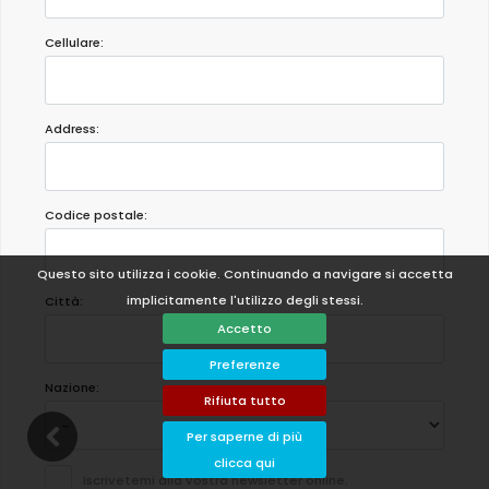
Cellulare:
Address:
Codice postale:
Questo sito utilizza i cookie. Continuando a navigare si accetta
implicitamente l'utilizzo degli stessi.
Città:
Accetto
Preferenze
Nazione:
Rifiuta tutto
Per saperne di più
clicca qui
Iscrivetemi alla vostra newsletter online.