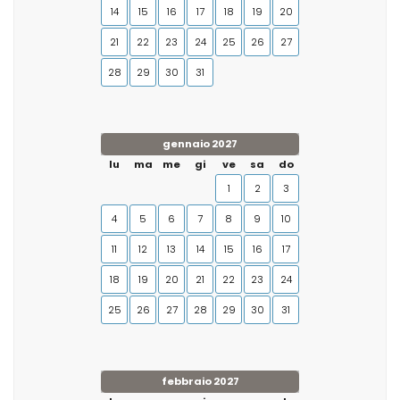
14
15
16
17
18
19
20
21
22
23
24
25
26
27
28
29
30
31
gennaio 2027
lu
ma
me
gi
ve
sa
do
1
2
3
4
5
6
7
8
9
10
11
12
13
14
15
16
17
18
19
20
21
22
23
24
25
26
27
28
29
30
31
febbraio 2027