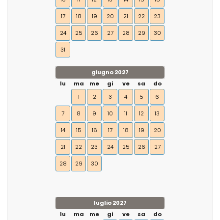
17
18
19
20
21
22
23
24
25
26
27
28
29
30
31
giugno 2027
lu
ma
me
gi
ve
sa
do
1
2
3
4
5
6
7
8
9
10
11
12
13
14
15
16
17
18
19
20
21
22
23
24
25
26
27
28
29
30
luglio 2027
lu
ma
me
gi
ve
sa
do