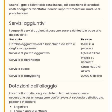
Anche il gas e l’elettricità sono inclusi, ad eccezione di eventuali
costi energetici facoltativi indicati separatamente nel modulo di
prenotazione.
Servizi aggiuntivi
I seguenti servizi aggiuntivi possono essere richiesti, in base alla
disponibilità:
Servizio
Prezzo
Cambio aggiuntivo della biancheria da letto e
15,00 € a
degli asciugamani
persona
Servizio di pulizia aggiuntivo
17,50 € all’ora
Prezzo su
Servizio di lavanderia
richiesta
Circa 45,00 €
Servizio cuoco
all’ora
Servizio di babysitting
20,00 € all’ora
Dotazioni dell’alloggio
I nostri alloggi dispongono delle dotazioni normalmente
necessarie per un soggiorno confortevole. A seconda dell’alloggio,
possono includere:
Frigorifero
Forno o griglia elettrica