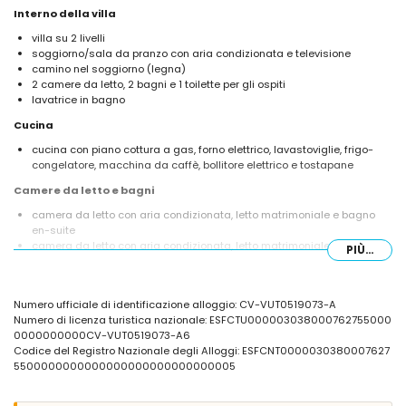
Interno della villa
villa su 2 livelli
soggiorno/sala da pranzo con aria condizionata e televisione
camino nel soggiorno (legna)
2 camere da letto, 2 bagni e 1 toilette per gli ospiti
lavatrice in bagno
Cucina
cucina con piano cottura a gas, forno elettrico, lavastoviglie, frigo-
congelatore, macchina da caffè, bollitore elettrico e tostapane
Camere da letto e bagni
camera da letto con aria condizionata, letto matrimoniale e bagno
en-suite
camera da letto con aria condizionata, letto matrimoniale e
PIÙ...
ventilatore
bagno en-suite con lavabo singolo, doccia e toilette
bagno con lavabo singolo, doccia e toilette
Numero ufficiale di identificazione alloggio: CV-VUT0519073-A
Esterno della villa
Numero di licenza turistica nazionale: ESFCTU000003038000762755000
0000000000CV-VUT0519073-A6
terreno recintato
Codice del Registro Nazionale degli Alloggi: ESFCNT0000030380007627
piscina privata di 8m x 4m
5500000000000000000000000000005
bellissimo giardino con prato, ghiaia, alberi e mobili da giardino con
lettini
2 terrazze, di cui 1 coperta