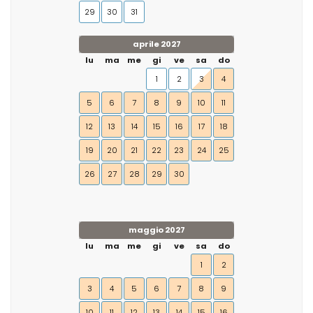
29
30
31
aprile 2027
lu
ma
me
gi
ve
sa
do
1
2
3
4
5
6
7
8
9
10
11
12
13
14
15
16
17
18
19
20
21
22
23
24
25
26
27
28
29
30
maggio 2027
lu
ma
me
gi
ve
sa
do
1
2
3
4
5
6
7
8
9
10
11
12
13
14
15
16