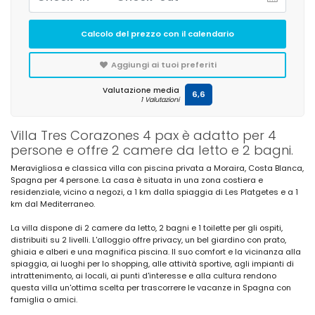
Calcolo del prezzo con il calendario
Aggiungi ai tuoi preferiti
Valutazione media
6,6
1 Valutazioni
Villa Tres Corazones 4 pax è adatto per 4
persone e offre 2 camere da letto e 2 bagni.
Meravigliosa e classica villa con piscina privata a Moraira, Costa Blanca,
Spagna per 4 persone. La casa è situata in una zona costiera e
residenziale, vicino a negozi, a 1 km dalla spiaggia di Les Platgetes e a 1
km dal Mediterraneo.
La villa dispone di 2 camere da letto, 2 bagni e 1 toilette per gli ospiti,
distribuiti su 2 livelli. L'alloggio offre privacy, un bel giardino con prato,
ghiaia e alberi e una magnifica piscina. Il suo comfort e la vicinanza alla
spiaggia, ai luoghi per lo shopping, alle attività sportive, agli impianti di
intrattenimento, ai locali, ai punti d'interesse e alla cultura rendono
questa villa un'ottima scelta per trascorrere le vacanze in Spagna con
famiglia o amici.