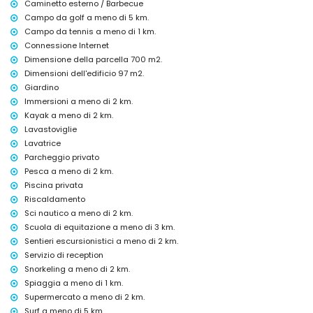
Caminetto esterno / Barbecue
Attività di intrattenimento e tempo libero per le vostre vacanze a
Campo da golf a meno di 5 km.
Moraira, Costa Blanca
Campo da tennis a meno di 1 km.
teatro, discoteca e bar (a meno di 1000 metri dalla casa)
Connessione Internet
cinema e passeggiata (Passeggiata di Moraira) (a meno di 5
Dimensione della parcella 700 m2.
chilometri dalla casa)
Dimensioni dell'edificio 97 m2.
Punti d'interesse e cultura a Moraira, Costa Blanca
Giardino
Immersioni a meno di 2 km.
museo (Museo della Storia di Teulada), chiesa (Chiesa di Santa
Kayak a meno di 2 km.
Catalina), monumento (Monumento della Musica), edificio
architettonico (Municipio) e luogo storico (Centro Storico di Teulada)
Lavastoviglie
(a meno di 1000 metri dall'alloggio)
Lavatrice
castello (Castello di Moraira) (a meno di 5 chilometri dall'alloggio)
Parcheggio privato
palazzo (Palazzo dei Conti di Cocentaina) e rovine (Rovine Romane
Pesca a meno di 2 km.
dei Bagni della Regina a Calpe) (a meno di 25 chilometri
Piscina privata
dall'alloggio)
Riscaldamento
Sport
Sci nautico a meno di 2 km.
tennis (a meno di 1000 metri dalla villa)
Scuola di equitazione a meno di 3 km.
golf (Club di Golf Ifach, Benissa), equitazione, escursionismo, kayak,
Sentieri escursionistici a meno di 2 km.
pesca, immersioni, snorkeling, surf e sci nautico (a meno di 5
Servizio di reception
chilometri dalla villa)
Snorkeling a meno di 2 km.
ciclismo e canottaggio (a meno di 10 chilometri dalla villa)
Spiaggia a meno di 1 km.
arrampicata (a meno di 25 chilometri dalla villa)
Supermercato a meno di 2 km.
Surf a meno di 5 km.