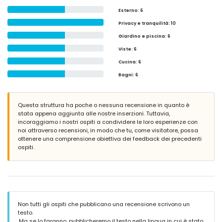
Esterno
: 6
Privacy e tranquilità
: 10
Giardino e piscina
: 6
Viste
: 6
Cucina
: 6
Bagni
: 6
Questa struttura ha poche o nessuna recensione in quanto è
stata appena aggiunta alle nostre inserzioni. Tuttavia,
incoraggiamo i nostri ospiti a condividere le loro esperienze con
noi attraverso recensioni, in modo che tu, come visitatore, possa
ottenere una comprensione obiettiva dei feedback dei precedenti
ospiti.
Non tutti gli ospiti che pubblicano una recensione scrivono un
testo.
.Ma se lo faranno, pubblicheremo il testo nella lingua in cui è stato