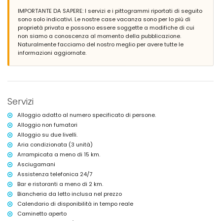
barbecue
IMPORTANTE DA SAPERE: I servizi e i pittogrammi riportati di seguito
doccia esterna
sono solo indicativi. Le nostre case vacanza sono per lo più di
area soggiorno esterna e zona pranzo esterna
proprietà privata e possono essere soggette a modifiche di cui
2 posti auto privati
non siamo a conoscenza al momento della pubblicazione.
Naturalmente facciamo del nostro meglio per avere tutte le
Ulteriori informazioni
informazioni aggiornate.
riva o costa più vicina: Mediterraneo (a meno di 1000 metri dalla villa)
spiaggia più vicina: Les Platgetes (a meno di 1000 metri dalla villa)
porto più vicino: Porto di Moraira (a meno di 2 chilometri dalla villa)
parco più vicino a meno di 1000 metri dalla villa
aeroporto più vicino: Alicante (a meno di 100 chilometri dalla villa)
Servizi
secondo aeroporto più vicino: Valencia (> 100 chilometri)
vietato fumare
Alloggio adatto al numero specificato di persone.
animali non ammessi
Alloggio non fumatori
L'alloggio è molto adatto per famiglie con bambini
Alloggio su due livelli.
Servizi e strutture inclusi nel prezzo di affitto della villa
Aria condizionata (3 unità)
internet (WiFi)
Arrampicata a meno di 15 km.
ferro e asse da stiro
Asciugamani
biancheria da letto e asciugamani
Assistenza telefonica 24/7
servizio di reception e servizio di emergenza 24 ore su 24
Bar e ristoranti a meno di 2 km.
riscaldamento centrale e aria condizionata
Biancheria da letto inclusa nel prezzo
Servizi e strutture a pagamento
Calendario di disponibilità in tempo reale
Caminetto aperto
letto extra e letto/culla per bambini (su richiesta)