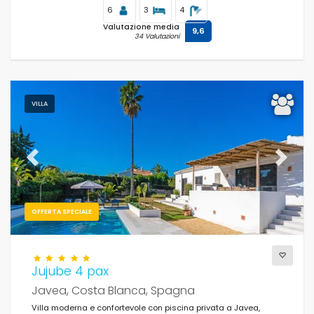
6
3
4
Valutazione media
9,6
34 Valutazioni
VILLA
Previous
Next
OFFERTA SPECIALE
Jujube 4 pax
Javea, Costa Blanca, Spagna
Villa moderna e confortevole con piscina privata a Javea,