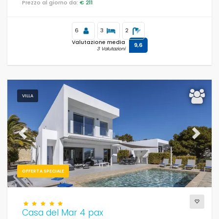
Prezzo al giorno da:
€ 211
6
3
2
Valutazione media
9,6
3 Valutazioni
VILLA
Previous
Next
OFFERTA SPECIALE
Casa del Mar 4 pax