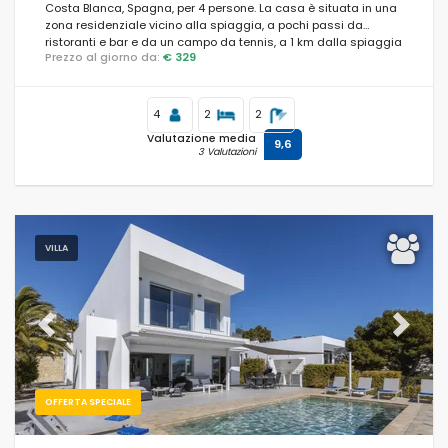
Costa Blanca, Spagna, per 4 persone. La casa è situata in una
zona residenziale vicino alla spiaggia, a pochi passi da
ristoranti e bar e da un campo da tennis, a 1 km dalla spiaggia
Prezzo al giorno da:
€ 329
La Caleta de Dins, Javea e a 1 km dal Mediterraneo, Javea.
4
2
2
Valutazione media
9,6
3 Valutazioni
VILLA
Previous
Next
OFFERTA SPECIALE