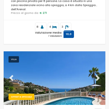
con piscina privata per 8 persone. La casa è situata in una
zona residenziale vicino alla spiaggia, a 4 km dalla Spiaggia
dell'Arenal.
Prezzo al giorno da:
€ 271
8
4
3
Valutazione media
10,0
1 Valutazioni
VILLA
Previous
Next
OFFERTA SPECIALE