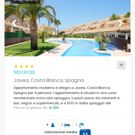
Previous
Next
Moreras
Javea, Costa Blanca, Spagna
Appartamento moderno e allegro a Javea, Costa Blanca,
Spagna per 4 persone. L'appartamento è situato in una zona
residenziale vicino alla spiaggia, a pochi passi da ristoranti e
bar, negozi e supermercati, e a 500 m dalla spiaggia del
Prezzo al giorno da:
€ 106
Arenal.
4
1
1
Valutazione media
9,5