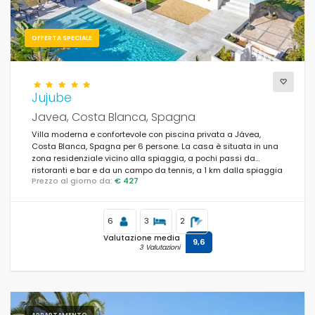
OFFERTA SPECIALE
Jujube
Javea, Costa Blanca, Spagna
Villa moderna e confortevole con piscina privata a Jávea,
Costa Blanca, Spagna per 6 persone. La casa è situata in una
zona residenziale vicino alla spiaggia, a pochi passi da
ristoranti e bar e da un campo da tennis, a 1 km dalla spiaggia
Prezzo al giorno da:
€ 427
La Caleta de Dins, Jávea e a 1 km dal Mediterráneo, Jávea.
6
3
2
Valutazione media
9,6
3 Valutazioni
APPARTAMENTO