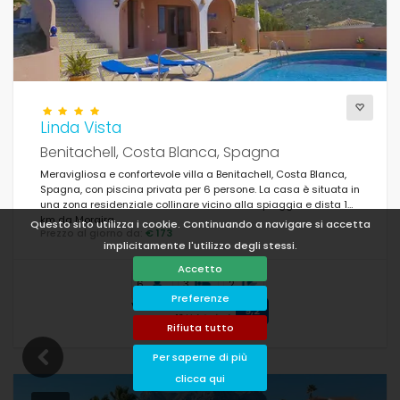
Linda Vista
Benitachell, Costa Blanca, Spagna
Meravigliosa e confortevole villa a Benitachell, Costa Blanca,
Spagna, con piscina privata per 6 persone. La casa è situata in
una zona residenziale collinare vicino alla spiaggia e dista 10
km da Moraira.
Questo sito utilizza i cookie. Continuando a navigare si accetta
Prezzo al giorno da:
€ 173
implicitamente l'utilizzo degli stessi.
Accetto
6
3
2
Preferenze
Valutazione media
9,2
16 Valutazioni
Rifiuta tutto
Per saperne di più
clicca qui