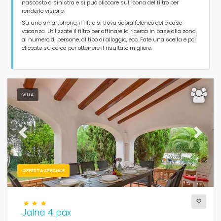
nascosto a sinistra e si può cliccare sull'icona del filtro per
Tipo di alloggio
renderlo visibile.
Su uno smartphone, il filtro si trova sopra l'elenco delle case
vacanza. Utilizzate il filtro per affinare la ricerca in base alla zona,
Persone
al numero di persone, al tipo di alloggio, ecc. Fate una scelta e poi
cliccate su cerca per ottenere il risultato migliore.
Camere da letto
Bagni
VILLA
Previous
Next
Servizi popolari
OFFERTA SPECIALE
Jalna 4 pax
Condizioni