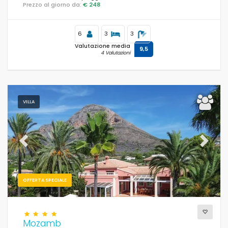
Prezzo al giorno da:
€ 248
6
3
3
Valutazione media
9,5
4 Valutazioni
VILLA
Previous
Next
OFFERTA SPECIALE
Mozamb