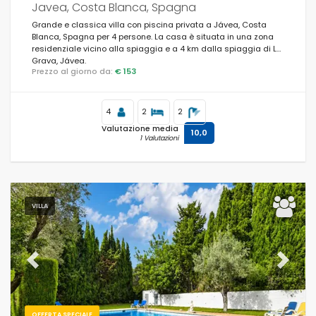
Javea, Costa Blanca, Spagna
Grande e classica villa con piscina privata a Jávea, Costa
Blanca, Spagna per 4 persone. La casa è situata in una zona
Opzionale
residenziale vicino alla spiaggia e a 4 km dalla spiaggia di La
Grava, Jávea.
Prezzo al giorno da:
€ 153
Distanze
4
2
2
Valutazione media
10,0
1 Valutazioni
Confort
VILLA
Servizi
Previous
Next
Viste
OFFERTA SPECIALE