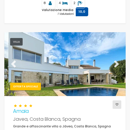
8
4
2
Valutazione media
10,0
1 Valutazioni
VILLA
Previous
Next
OFFERTA SPECIALE
Amaia
Javea, Costa Blanca, Spagna
Grande e affascinante villa a Jávea, Costa Blanca, Spagna