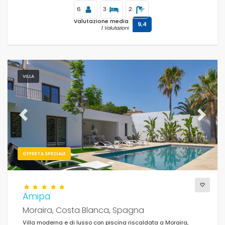
6
3
2
Valutazione media
9,4
1 Valutazioni
VILLA
Previous
Next
OFFERTA SPECIALE
Amipa
Moraira, Costa Blanca, Spagna
Villa moderna e di lusso con piscina riscaldata a Moraira,