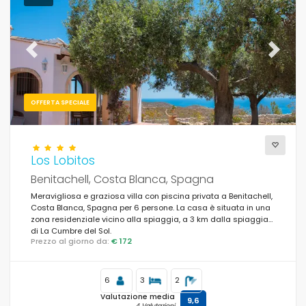
Previous
Next
OFFERTA SPECIALE
Los Lobitos
Benitachell, Costa Blanca, Spagna
Meravigliosa e graziosa villa con piscina privata a Benitachell,
Costa Blanca, Spagna per 6 persone. La casa è situata in una
zona residenziale vicino alla spiaggia, a 3 km dalla spiaggia
di La Cumbre del Sol.
Prezzo al giorno da:
€ 172
6
3
2
Valutazione media
9,6
4 Valutazioni