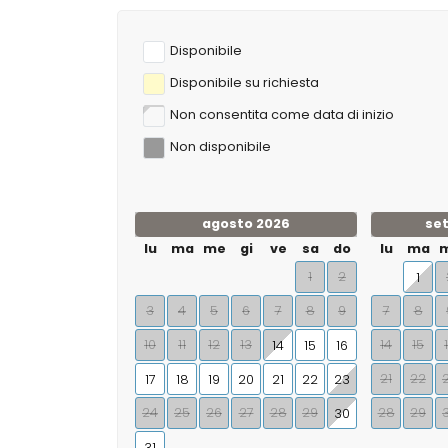
Disponibile
Disponibile su richiesta
Non consentita come data di inizio
Non disponibile
agosto 2026
se
lu
ma
me
gi
ve
sa
do
lu
ma
1
2
1
3
4
5
6
7
8
9
7
8
10
11
12
13
14
15
14
15
16
21
22
17
18
19
20
21
22
23
24
25
26
27
28
29
28
29
30
31