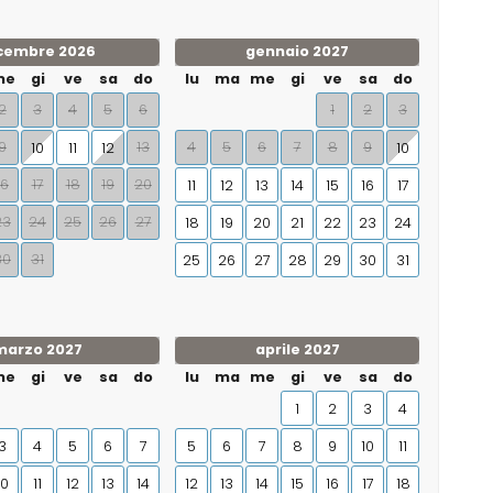
cembre 2026
gennaio 2027
me
gi
ve
sa
do
lu
ma
me
gi
ve
sa
do
2
3
4
5
6
1
2
3
9
13
4
5
6
7
8
9
10
11
12
10
16
17
18
19
20
11
12
13
14
15
16
17
23
24
25
26
27
18
19
20
21
22
23
24
30
31
25
26
27
28
29
30
31
marzo 2027
aprile 2027
me
gi
ve
sa
do
lu
ma
me
gi
ve
sa
do
1
2
3
4
3
4
5
6
7
5
6
7
8
9
10
11
10
11
12
13
14
12
13
14
15
16
17
18