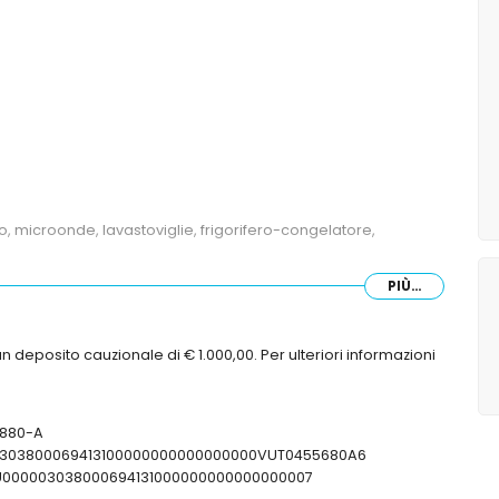
co, microonde, lavastoviglie, frigorifero-congelatore,
PIÙ...
atrimoniale e bagno privato
matrimoniale
n deposito cauzionale di € 1.000,00. Per ulteriori informazioni
ingoli
55880-A
0000303800069413100000000000000000VUT0455680A6
FCTU000003038000694131000000000000000007