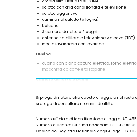
ampia villa lussuosa su 2 livelli
salotto con aria condizionata e televisione
salotto aggiuntivo
camino nel salotto (a legna)
balcone
3 camere da letto e 2 bagni
antenna satellitare e televisione via cavo (TDT)
locale lavanderia con lavatrice
Cucina
cucina con piano cottura elettrico, forno elettri
macchina da caffè e tostapane
Camere da letto e bagni
camera da letto con aria condizionata, letto m
camera da letto con aria condizionata e letto 
Si prega di notare che questo alloggio è richiesto u
camera da letto con aria condizionata e 2 letti s
si prega di consultare i Termini di affitto.
bagno privato con vasca
bagno con vasca
Numero ufficiale di identificazione alloggio: AT-4
Esterni di questa lussuosa villa
Numero di licenza turistica nazionale: ESFCTU0
Codice del Registro Nazionale degli Alloggi: ES
ampio e recintato terreno