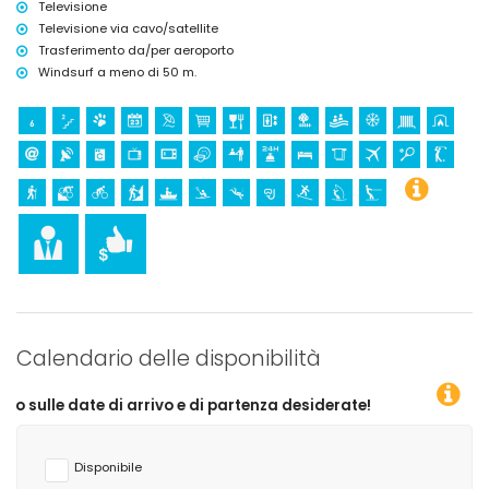
Televisione
arrampicata (entro 10 chilometri dall'appartamento)
Televisione via cavo/satellite
Trasferimento da/per aeroporto
Windsurf a meno di 50 m.
Calendario delle disponibilità
arrivo e di partenza desiderate!
Disponibile