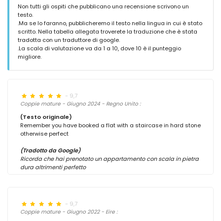
Non tutti gli ospiti che pubblicano una recensione scrivono un
testo.
.Ma se lo faranno, pubblicheremo il testo nella lingua in cui è stato
scritto. Nella tabella allegata troverete la traduzione che è stata
tradotta con un traduttore di google.
.La scala di valutazione va da 1 a 10, dove 10 è il punteggio
migliore.
- 9,7
Coppie mature - Giugno 2024 - Regno Unito :
(Testo originale)
Remember you have booked a flat with a staircase in hard stone
otherwise perfect
(Tradotto da Google)
Ricorda che hai prenotato un appartamento con scala in pietra
dura altrimenti perfetto
- 9,7
Coppie mature - Giugno 2022 - Eire :