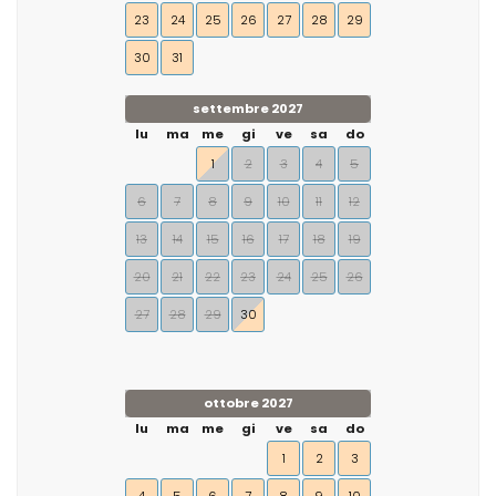
23
24
25
26
27
28
29
30
31
settembre 2027
lu
ma
me
gi
ve
sa
do
1
2
3
4
5
6
7
8
9
10
11
12
13
14
15
16
17
18
19
20
21
22
23
24
25
26
27
28
29
30
ottobre 2027
lu
ma
me
gi
ve
sa
do
1
2
3