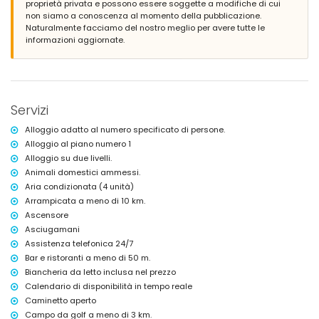
proprietà privata e possono essere soggette a modifiche di cui
2 terrazze coperte
non siamo a conoscenza al momento della pubblicazione.
doccia esterna
Naturalmente facciamo del nostro meglio per avere tutte le
area salotto esterna
informazioni aggiornate.
spazio garage comune
Ulteriori informazioni
città più vicina: Moraira (entro 500 metri dall'appartamento)
corso d'acqua o riva più vicina: Mar Mediterraneo (entro 50 metri
Servizi
dall'appartamento)
spiaggia più vicina: Spiaggia di Platgetes (entro 50 metri
Alloggio adatto al numero specificato di persone.
dall'appartamento)
Alloggio al piano numero 1
porto più vicino: Porto di Moraira (entro 2 chilometri
Alloggio su due livelli.
dall'appartamento)
parco più vicino: Platgetes (entro 50 metri dall'appartamento)
Animali domestici ammessi.
aeroporto più vicino: Alicante (entro 100 chilometri dall'appartamento)
Aria condizionata (4 unità)
secondo aeroporto più vicino: Valencia (> 100 chilometri)
Arrampicata a meno di 10 km.
trasporto pubblico nelle vicinanze: autobus entro 3 chilometri
Ascensore
animali domestici ammessi
Asciugamani
L'edificio in cui si trova l'alloggio è dotato di ascensore.
L'alloggio è molto adatto per famiglie con bambini
Assistenza telefonica 24/7
Bar e ristoranti a meno di 50 m.
Servizi e strutture inclusi nel prezzo dell'affitto
Biancheria da letto inclusa nel prezzo
dell'appartamento
Calendario di disponibilità in tempo reale
internet (WiFi)
Caminetto aperto
ferro e asse da stiro
Campo da golf a meno di 3 km.
biancheria da letto e asciugamani