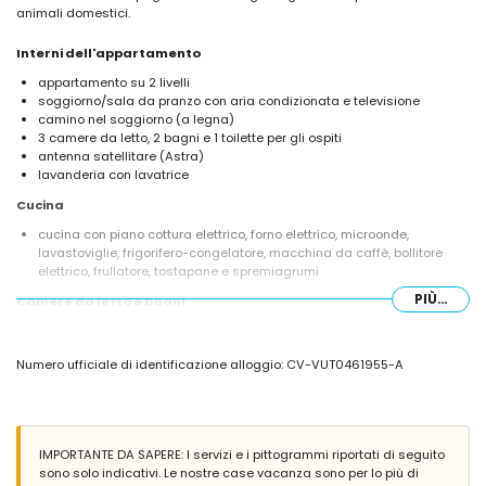
animali domestici.
Interni dell'appartamento
appartamento su 2 livelli
soggiorno/sala da pranzo con aria condizionata e televisione
camino nel soggiorno (a legna)
3 camere da letto, 2 bagni e 1 toilette per gli ospiti
antenna satellitare (Astra)
lavanderia con lavatrice
Cucina
cucina con piano cottura elettrico, forno elettrico, microonde,
lavastoviglie, frigorifero-congelatore, macchina da caffè, bollitore
elettrico, frullatore, tostapane e spremiagrumi
PIÙ...
Camere da letto e bagni
camera da letto climatizzata con 2 letti singoli e bagno privato
2 camere da letto climatizzate, ciascuna con 2 letti singoli
Numero ufficiale di identificazione alloggio: CV-VUT0461955-A
bagno privato con lavabo singolo, doccia e WC
bagno con lavabo singolo, combinazione vasca/doccia, bidet e WC
Esterni dell'appartamento
lotto recintato
IMPORTANTE DA SAPERE: I servizi e i pittogrammi riportati di seguito
piscina comune di 15m x 6m e 2m di profondità
sono solo indicativi. Le nostre case vacanza sono per lo più di
giardino comune erboso con alberi