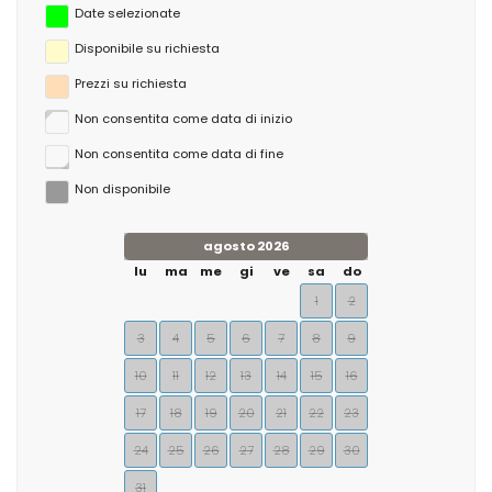
Date selezionate
Disponibile su richiesta
Prezzi su richiesta
Non consentita come data di inizio
Non consentita come data di fine
Non disponibile
agosto 2026
lu
ma
me
gi
ve
sa
do
1
2
3
4
5
6
7
8
9
10
11
12
13
14
15
16
17
18
19
20
21
22
23
24
25
26
27
28
29
30
31