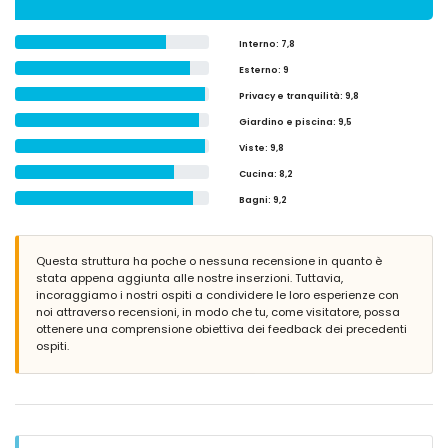
Interno
: 7,8
Esterno
: 9
Privacy e tranquilità
: 9,8
Giardino e piscina
: 9,5
Viste
: 9,8
Cucina
: 8,2
Bagni
: 9,2
Questa struttura ha poche o nessuna recensione in quanto è
stata appena aggiunta alle nostre inserzioni. Tuttavia,
incoraggiamo i nostri ospiti a condividere le loro esperienze con
noi attraverso recensioni, in modo che tu, come visitatore, possa
ottenere una comprensione obiettiva dei feedback dei precedenti
ospiti.