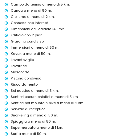
Campo da tennis a meno di 5 km.
servizio di reception e servizio di emergenza 24 ore su 24
riscaldamento centrale e aria condizionata
Canoa a meno di 50 m.
Ciclismo a meno di 2 km.
Servizi e strutture a pagamento extra
Connessione Internet
servizio di trasferimento aeroporto
Dimensioni dell'edificio 145 m2.
letto/culla per bambini (su richiesta)
Edificio con 2 piani
Giardino condiviso
Attività di intrattenimento e svago per le vostre vacanze a
Moraira, Costa Blanca
Immersioni a meno di 50 m.
Kayak a meno di 50 m.
discoteca e bar (entro 500 metri dalla casa)
Lavastoviglie
lungomare (El Portet) (entro 5 chilometri dalla casa)
Lavatrice
Luoghi d'interesse e cultura a Moraira, Costa Blanca
Microonde
chiesa (Chiesa Parrocchiale di Santa Catalina), castello (Castello di
Piscina condivisa
Moraira), rovina (Castello di Moraira), monumento (Torre di Guardia di
Riscaldamento
Cap d'Or) e luogo storico (Centro Storico) (entro 5 chilometri
Sci nautico a meno di 3 km.
dall'alloggio)
Sentieri escursionistici a meno di 5 km.
museo (Ecomuseo CEMROQT L'Almàssera) (entro 10 chilometri
Sentieri per mountain bike a meno di 2 km.
dall'alloggio)
Servizio di reception
Sport
Snorkeling a meno di 50 m.
canoa, kayak, immersioni, snorkeling, surf e windsurf (entro 1000 metri
Spiaggia a meno di 50 m.
dall'appartamento)
Supermercato a meno di 1 km.
tennis, golf (Club de Golf Ifach), escursionismo, mountain bike,
Surf a meno di 50 m.
ciclismo e sci nautico (entro 5 chilometri dall'appartamento)