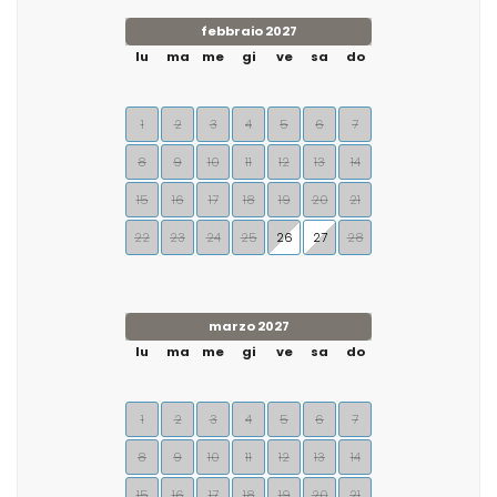
febbraio 2027
lu
ma
me
gi
ve
sa
do
1
2
3
4
5
6
7
8
9
10
11
12
13
14
15
16
17
18
19
20
21
22
23
24
25
26
27
28
marzo 2027
lu
ma
me
gi
ve
sa
do
1
2
3
4
5
6
7
8
9
10
11
12
13
14
15
16
17
18
19
20
21