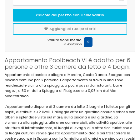
Calcolo del prezzo con il calendario
Aggiungi ai tuoi preferiti
Valutazione media
9
4 Valutazioni
Appartamento Poolbeach VI è adatto per 6
persone e offre 3 camere da letto e 4 bagni.
Appartamento classico e allegro a Moraira, Costa Blanca, Spagna con
piscina comune per 6 persone. L'appartamento si trova in una zona
residenziale vicina alla spiaggia, a pochi passi da ristoranti, bar e
negozi, a 50 m dalla Spiaggia di Platgetes e a 0,05 km dal Mar
Mediterraneo.
L'appartamento dispone di 3 camere da letto, 2 bagni e 1 toilette per gli
ospiti, distribuiti su 2 livelli. L'alloggio offre un giardino comune erboso con
alberi e splendide viste sul mare, sulla piscina e sul giardino. La
vicinanza alla spiaggia, alle aree commerciali, alle attività sportive, alle
strutture di intrattenimento, ai luoghi di svago, alle attrazioni turistiche e
ai luoghi culturali rende questo appartamento ideale per trascorrere le
vostre vacanze in Spagna con la famiglia o gli amici e persino con i vostri