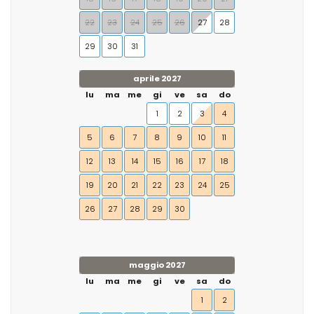
22
23
24
25
26
27
28
29
30
31
aprile 2027
lu
ma
me
gi
ve
sa
do
1
2
3
4
5
6
7
8
9
10
11
12
13
14
15
16
17
18
19
20
21
22
23
24
25
26
27
28
29
30
maggio 2027
lu
ma
me
gi
ve
sa
do
1
2