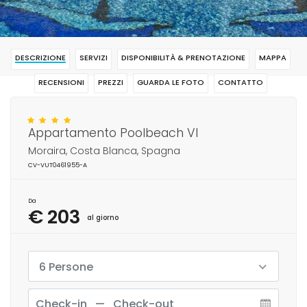
DESCRIZIONE
SERVIZI
DISPONIBILITÀ & PRENOTAZIONE
MAPPA
RECENSIONI
PREZZI
GUARDA LE FOTO
CONTATTO
RISERVAR
Appartamento Poolbeach VI
Moraira, Costa Blanca, Spagna
CV-VUT0461955-A
Da
€ 203
al giorno
6 Persone