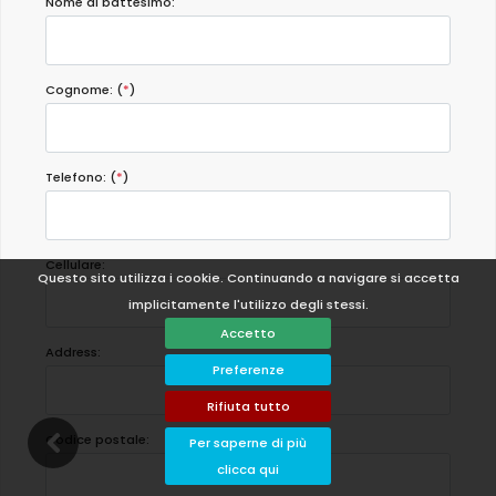
Nome di battesimo:
Cognome: (
*
)
Telefono: (
*
)
Cellulare:
Questo sito utilizza i cookie. Continuando a navigare si accetta
implicitamente l'utilizzo degli stessi.
Accetto
Address:
Preferenze
Rifiuta tutto
Codice postale:
Per saperne di più
clicca qui