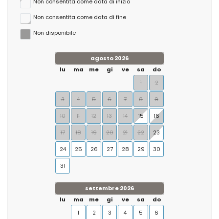
Non consentita come data di inizio
Non consentita come data di fine
Non disponibile
agosto 2026
lu
ma
me
gi
ve
sa
do
1
2
3
4
5
6
7
8
9
10
11
12
13
14
15
16
17
18
19
20
21
22
23
24
25
26
27
28
29
30
31
settembre 2026
lu
ma
me
gi
ve
sa
do
1
2
3
4
5
6