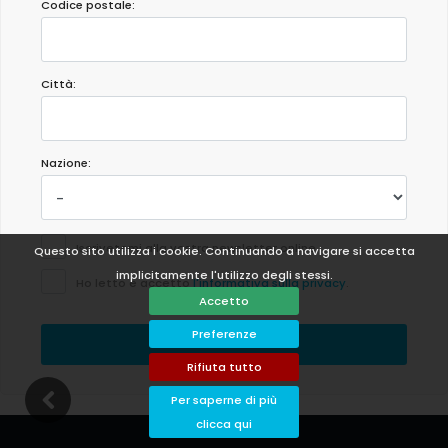
Codice postale:
Città:
Nazione:
Iscrivetemi alla vostra newsletter online.
Questo sito utilizza i cookie. Continuando a navigare si accetta
implicitamente l'utilizzo degli stessi.
Ho letto e accetto
l'informativa sulla privacy
.
Accetto
Preferenze
Send
Rifiuta tutto
Per saperne di più
clicca qui