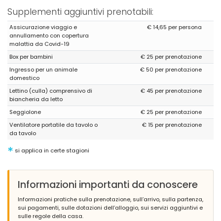
Supplementi aggiuntivi prenotabili:
(Testo originale)
A property to enjoy, relax and chill. We came away refreshed and
Assicurazione viaggio e
€ 14,65 per persona
having benefited enormously from our stay. The staff at Agüilla
annullamento con copertura
Rent we’re always helpful and offering support throughout our
malattia da Covid-19
stay.
Box per bambini
€ 25 per prenotazione
(Tradotto da Google)
Ingresso per un animale
€ 50 per prenotazione
Una proprietà per divertirsi, rilassarsi e rilassarsi. Siamo usciti
domestico
riposati e dopo aver beneficiato enormemente del nostro
soggiorno. Il personale di Agüilla Rent è sempre disponibile e
Lettino (culla) comprensivo di
€ 45 per prenotazione
offre supporto durante tutto il nostro soggiorno.
biancheria da letto
Seggiolone
€ 25 per prenotazione
Ventilatore portatile da tavolo o
€ 15 per prenotazione
- 9,0
da tavolo
Gruppi di amici - Giugno 2021 - Eire :
*
si applica in certe stagioni
(Testo originale)
Plan to buy toilet paper before to get to the house
(Tradotto da Google)
Informazioni importanti da conoscere
Pianifica di comprare la carta igienica prima di arrivare a casa
Informazioni pratiche sulla prenotazione, sull’arrivo, sulla partenza,
sui pagamenti, sulle dotazioni dell’alloggio, sui servizi aggiuntivi e
sulle regole della casa.