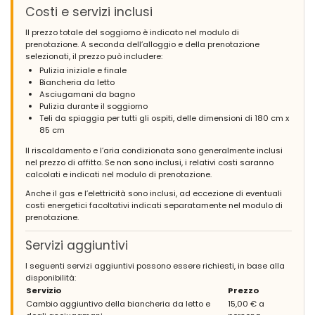
Costi e servizi inclusi
Famiglie con figli piccoli - Luglio 2020 - Belgio :
(Testo originale)
Il prezzo totale del soggiorno è indicato nel modulo di
Bonnes vacances
prenotazione. A seconda dell’alloggio e della prenotazione
selezionati, il prezzo può includere:
(Tradotto da Google)
Pulizia iniziale e finale
Buone vacanze
Biancheria da letto
Asciugamani da bagno
Pulizia durante il soggiorno
Teli da spiaggia per tutti gli ospiti, delle dimensioni di 180 cm x
- 6,9
85 cm
Famiglie con figli più grandi - Settembre 2019 - Svizzera :
Il riscaldamento e l’aria condizionata sono generalmente inclusi
(Testo originale)
nel prezzo di affitto. Se non sono inclusi, i relativi costi saranno
Sehr guter und freundlicher Service von Aguilarent. Die Villa hat
calcolati e indicati nel modulo di prenotazione.
ein gutes Ambiente, der Außenbereich ist sehr schön.
Anche il gas e l’elettricità sono inclusi, ad eccezione di eventuali
costi energetici facoltativi indicati separatamente nel modulo di
(Tradotto da Google)
prenotazione.
Servizio molto buono e cordiale da Aguilarent. La villa ha una
buona atmosfera, l'area esterna è molto bella.
Servizi aggiuntivi
I seguenti servizi aggiuntivi possono essere richiesti, in base alla
disponibilità:
- 7,4
Servizio
Prezzo
Famiglie con figli più grandi - Maggio 2016 - Germania :
Cambio aggiuntivo della biancheria da letto e
15,00 € a
(Testo originale)