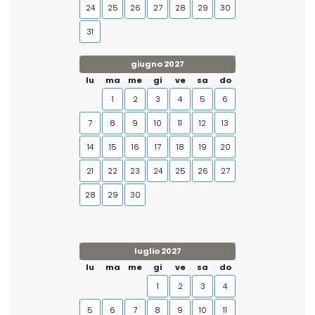
24
25
26
27
28
29
30
31
giugno 2027
lu
ma
me
gi
ve
sa
do
1
2
3
4
5
6
7
8
9
10
11
12
13
14
15
16
17
18
19
20
21
22
23
24
25
26
27
28
29
30
luglio 2027
lu
ma
me
gi
ve
sa
do
1
2
3
4
5
6
7
8
9
10
11