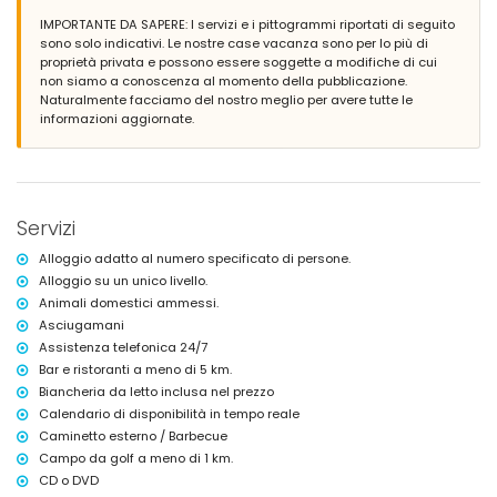
IMPORTANTE DA SAPERE: I servizi e i pittogrammi riportati di seguito
Ulteriori informazioni
sono solo indicativi. Le nostre case vacanza sono per lo più di
città più vicina: Jávea (entro 5 chilometri dalla villa)
proprietà privata e possono essere soggette a modifiche di cui
spiaggia più vicina: El Arenal, Jávea (entro 10 chilometri dalla villa)
non siamo a conoscenza al momento della pubblicazione.
porto più vicino: Porto Aduanas del Mar, Jávea (entro 10 chilometri
Naturalmente facciamo del nostro meglio per avere tutte le
dalla villa)
informazioni aggiornate.
aeroporto più vicino: Alicante (entro 100 chilometri dalla villa)
secondo aeroporto più vicino: Valencia (> 100 chilometri)
animali domestici ammessi
L'alloggio è molto adatto per famiglie con bambini
Servizi e strutture inclusi nel prezzo di affitto della villa
Servizi
internet (WiFi)
Alloggio adatto al numero specificato di persone.
aspirapolvere e ferro e asse da stiro
Alloggio su un unico livello.
biancheria da letto e asciugamani
Animali domestici ammessi.
servizio di reception e servizio di emergenza 24 ore su 24
Asciugamani
riscaldamento a pavimento
Assistenza telefonica 24/7
Servizi e strutture a pagamento extra
Bar e ristoranti a meno di 5 km.
servizio aeroportuale
Biancheria da letto inclusa nel prezzo
letto extra e lettini/culle per bambini (su richiesta)
Calendario di disponibilità in tempo reale
Caminetto esterno / Barbecue
Sport
Campo da golf a meno di 1 km.
golf (Golf Club Jávea) (entro 1000 metri dalla villa)
CD o DVD
tennis e equitazione (entro 10 chilometri dalla villa)