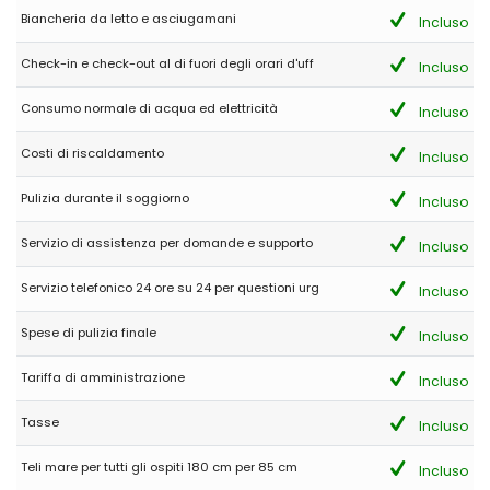
Biancheria da letto e asciugamani
(Tradotto da Google)
Incluso
Abbiamo apprezzato particolarmente questa villa e i suoi interni
accoglienti con un grande televisore a incasso e un caminetto
Check-in e check-out al di fuori degli orari d'uff
Incluso
elettrico. La vista dalla terrazza esterna è splendida e le
incantevoli cittadine sono facilmente raggiungibili. C'erano un
Consumo normale di acqua ed elettricità
Incluso
paio di piccoli inconvenienti, ma non erano di alcuna
importanza per noi; si possono risolvere. Prenoteremmo
sicuramente di nuovo la villa.
Costi di riscaldamento
Incluso
Pulizia durante il soggiorno
Incluso
- 9,1
Servizio di assistenza per domande e supporto
Incluso
Coppie mature - Settembre 2021 - Germania :
(Testo originale)
Servizio telefonico 24 ore su 24 per questioni urg
Incluso
Leider kein Wäschetrockner im Haus, Aussengelände sollte mal
renoviert werden.
Spese di pulizia finale
Incluso
(Tradotto da Google)
Purtroppo non c'è l'asciugatrice in casa, l'area esterna dovrebbe
Tariffa di amministrazione
Incluso
essere rinnovata.
Tasse
Incluso
Teli mare per tutti gli ospiti 180 cm per 85 cm
Incluso
- 8,0
Coppie mature - Settembre 2021 - Regno Unito :