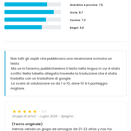
Giardino e piscina
: 7,5
Viste
: 8,7
Cucina
: 7,3
Bagni
: 6,6
Non tutti gli ospiti che pubblicano una recensione scrivono un
testo.
.Ma se lo faranno, pubblicheremo il testo nella lingua in cui è stato
scritto. Nella tabella allegata troverete la traduzione che è stata
tradotta con un traduttore di google.
.La scala di valutazione va da 1 a 10, dove 10 è il punteggio
migliore.
- 9,6
Gruppi di amici - Luglio 2026 - Spagna :
(Testo originale)
Hemos venido un grupo de amiogos de 21-22 años y nos ha