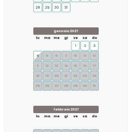
28
29
30
31
gennaio 2027
lu
ma
me
gi
ve
sa
do
1
2
3
4
5
6
7
8
9
10
11
12
13
14
15
16
17
18
19
20
21
22
23
24
25
26
27
28
29
30
31
febbraio 2027
lu
ma
me
gi
ve
sa
do