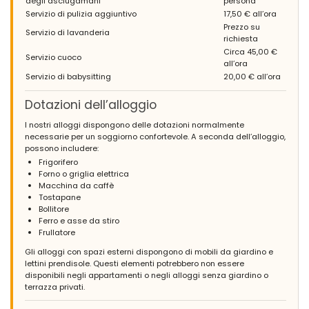
degli asciugamani
persona
Die Agentur Aguilarent waren sehr hilfsbereit und sehr freundlich
Servizio di pulizia aggiuntivo
17,50 € all’ora
ganz besonders die Frau Sophie Pols war sehr nett.
Prezzo su
Servizio di lavanderia
richiesta
(Tradotto da Google)
Circa 45,00 €
L'agenzia Aguilarent è stata molto disponibile e molto cordiale,
Servizio cuoco
all’ora
soprattutto la signora Sophie Pols è stata molto gentile.
Servizio di babysitting
20,00 € all’ora
Dotazioni dell’alloggio
- 6,9
I nostri alloggi dispongono delle dotazioni normalmente
Gruppi di amici - Maggio 2016 - Svizzera :
necessarie per un soggiorno confortevole. A seconda dell’alloggio,
possono includere:
(Testo originale)
Das Haus ist empehlenswet. Wir werden wieder mieten.
Frigorifero
Forno o griglia elettrica
(Tradotto da Google)
Macchina da caffè
La casa è consigliata. Affitteremo di nuovo.
Tostapane
Bollitore
Ferro e asse da stiro
Frullatore
Gli alloggi con spazi esterni dispongono di mobili da giardino e
lettini prendisole. Questi elementi potrebbero non essere
disponibili negli appartamenti o negli alloggi senza giardino o
terrazza privati.