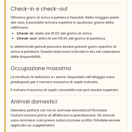
- 9,4
Coppie mature - Settembre 2020 - Francia :
Check-in e check-out
(Testo originale)
Offriamo giorni di arrivo e partenza flessibili. Nella maggior parte
If you are looking for a holiday villa in Javea then consider villa
dei casi, è possibile arrivare e partire in qualsiasi giorno della
Cora, it's only s few minutes drive to the town centre , it is
settimana.
spacious and well equipped with a big pool and in a very quiet
Check-in:
dalle ore 16:00 del giorno di arrivo.
location, you won't be be disappointed.
Check-out:
entro le ore 09:30 del giorno di partenza.
Loved staying in your beautiful villa, it is peaceful and quiet, in a
nice location and the villa has everything needed for a
In determinati periodi possono essere previsti giorni specifici di
wonderful holiday. My wife and I would definitely consider
arrivo e partenza. Queste date sono indicate in blu nel calendario
another holiday in villa Cora.
delle disponibilità.
(Tradotto da Google)
Occupazione massima
Se stai cercando una villa per le vacanze a Javea, considera
villa Cora, è a pochi minuti di auto dal centro della città, è
Le strutture, le dotazioni e i servizi disponibili nell’alloggio sono
spaziosa e ben attrezzata con una grande piscina e in una
predisposti per il numero massimo di ospiti indicato.
posizione molto tranquilla, non rimarrai deluso .
Mi è piaciuto molto soggiornare nella tua bellissima villa, è
Il numero massimo di ospiti consentito non può essere superato.
tranquilla e silenziosa, in una bella posizione e la villa ha tutto il
necessario per una splendida vacanza. Mia moglie ed io
Animali domestici
prenderemmo sicuramente in considerazione un'altra vacanza
a villa Cora.
Desidera portare con sé un animale domestico? Richieda
l’autorizzazione prima di effettuare la prenotazione. Gli animali
sono ammessi solo previa autorizzazione scritta. Potrebbe essere
applicato un supplemento.
- 8,0