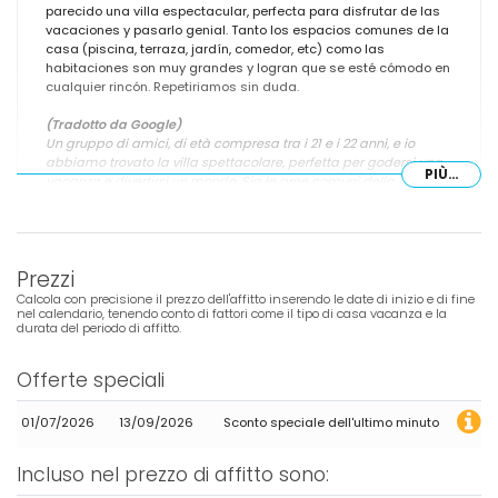
parecido una villa espectacular, perfecta para disfrutar de las
vacaciones y pasarlo genial. Tanto los espacios comunes de la
casa (piscina, terraza, jardín, comedor, etc) como las
habitaciones son muy grandes y logran que se esté cómodo en
cualquier rincón. Repetiriamos sin duda.
(Tradotto da Google)
Un gruppo di amici, di età compresa tra i 21 e i 22 anni, e io
abbiamo trovato la villa spettacolare, perfetta per godersi una
PIÙ...
vacanza e divertirsi un mondo. Sia le aree comuni della casa
(piscina, terrazza, giardino, sala da pranzo, ecc.) che le camere
da letto sono molto spaziose, garantendo comfort in ogni
angolo. Ci torneremmo sicuramente.
Prezzi
Calcola con precisione il prezzo dell'affitto inserendo le date di inizio e di fine
nel calendario, tenendo conto di fattori come il tipo di casa vacanza e la
- 9,4
durata del periodo di affitto.
Gruppi di amici - Giugno 2026 - Paesi Bassi :
(Testo originale)
Offerte speciali
Wij hebben vooral erg genoten van deze villa en gezellige
inrichting met grote ingebouwde tv en elektrische haard. Buiten
01/07/2026
13/09/2026
Sconto speciale dell'ultimo minuto
op het terras is het uitzicht heel mooi en de gezellige stadjes
zijn snel te bereiken. Er waren wat minpuntjes maar die waren
voor ons niet verder van belang, minpuntjes kunnen worden
Incluso nel prezzo di affitto sono:
aangepakt. Wij zouden de villa zeker nog een keer boeken