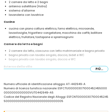
2 camere da letto e 2 bagni
antenna satellitare (Astra)
sistema d'allarme
lavanderia con lavatrice
Cucina
cucina con piano cottura elettrico, forno elettrico, microonde,
lavastoviglie, frigorifero-congelatore, macchina da caffè, bollitore
elettrico, frullatore, tostapane e spremiagrumi
Camere da letto e bagni
2 camere da letto, ciascuna con letto matrimoniale e bagno privato
bagno privato con lavabo singolo, doccia, bidet e WC
bagno privato con lavabo singolo, doccia e WC
Esterno della villa
PIÙ...
ampio lotto recintato
piscina privata di 10m x 5m e profonda 2,5m
bellissimo giardino con prato, ghiaia, alberi e mobili da giardino con
Numero ufficiale di identificazione alloggio: AT-442949-A
lettini
Numero di licenza turistica nazionale: ESFCTU000003071000452455000
4 terrazze, di cui 1 coperta
0000000000000VUT0442949-A5
barbecue
Codice del Registro Nazionale degli Alloggi: ESFCNT00000307100045245
doccia esterna
500000000000000000000000000005
zona salotto all'aperto
2 posti auto privati recintati
terrazza sul tetto