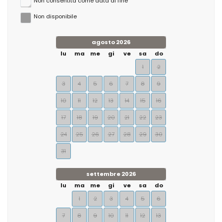
Non consentita come data di fine
Non disponibile
agosto 2026
lu
ma
me
gi
ve
sa
do
1
2
3
4
5
6
7
8
9
10
11
12
13
14
15
16
17
18
19
20
21
22
23
24
25
26
27
28
29
30
31
settembre 2026
lu
ma
me
gi
ve
sa
do
1
2
3
4
5
6
7
8
9
10
11
12
13