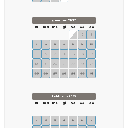
gennaio 2027
lu
ma
me
gi
ve
sa
do
1
2
3
4
5
6
7
8
9
10
11
12
13
14
15
16
17
18
19
20
21
22
23
24
25
26
27
28
29
30
31
febbraio 2027
lu
ma
me
gi
ve
sa
do
1
2
3
4
5
6
7