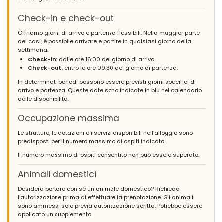
(Tradotto da Google)
Niente. tutto era bellissimo
Check-in e check-out
Offriamo giorni di arrivo e partenza flessibili. Nella maggior parte
dei casi, è possibile arrivare e partire in qualsiasi giorno della
settimana.
- 8,3
Check-in:
dalle ore 16:00 del giorno di arrivo.
Famiglie con figli più grandi - Giugno 2019 - Svizzera :
Check-out:
entro le ore 09:30 del giorno di partenza.
(Testo originale)
Das Haus hat unsere Erwartungen voll erfüllt und wir werden es
In determinati periodi possono essere previsti giorni specifici di
mit Freude wieder buchen, sollten wir die Gelegenheit dazu
arrivo e partenza. Queste date sono indicate in blu nel calendario
wieder bekommen. Das wäre dann da dritte Mal, das spricht für
delle disponibilità.
sich.
Occupazione massima
(Tradotto da Google)
La casa ha soddisfatto pienamente le nostre aspettative e
Le strutture, le dotazioni e i servizi disponibili nell’alloggio sono
saremo felici di prenotarla di nuovo se avremo l'opportunità di
predisposti per il numero massimo di ospiti indicato.
farlo di nuovo. Sarebbe lì la terza volta, che parla da sé.
Il numero massimo di ospiti consentito non può essere superato.
Animali domestici
- 7,0
Desidera portare con sé un animale domestico? Richieda
Famiglie con figli più grandi - Giugno 2018 - Svizzera :
l’autorizzazione prima di effettuare la prenotazione. Gli animali
sono ammessi solo previa autorizzazione scritta. Potrebbe essere
(Testo originale)
applicato un supplemento.
Ein Top Haus! Sauber, modern und sehr gepflegt! Wir würden das