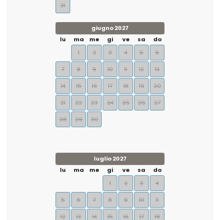
31
giugno 2027
lu
ma
me
gi
ve
sa
do
1
2
3
4
5
6
7
8
9
10
11
12
13
14
15
16
17
18
19
20
21
22
23
24
25
26
27
28
29
30
luglio 2027
lu
ma
me
gi
ve
sa
do
1
2
3
4
5
6
7
8
9
10
11
12
13
14
15
16
17
18