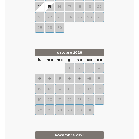
14
15
16
17
18
19
20
21
22
23
24
25
26
27
28
29
30
ottobre 2026
lu
ma
me
gi
ve
sa
do
1
2
3
4
5
6
7
8
9
10
11
12
13
14
15
16
17
18
19
20
21
22
23
24
25
26
27
28
29
30
31
novembre 2026