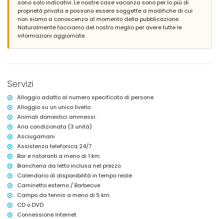
sono solo indicativi. Le nostre case vacanza sono per lo più di
Area salotto e area pranzo all'aperto
proprietà privata e possono essere soggette a modifiche di cui
Posto auto privato coperto e posto auto privato
non siamo a conoscenza al momento della pubblicazione.
Naturalmente facciamo del nostro meglio per avere tutte le
Ulteriori informazioni
informazioni aggiornate.
Città più vicina: Xàbia (entro 5 chilometri dalla villa)
Spiaggia più vicina: Playa Ambolo, Xàbia (entro 5 chilometri dalla
villa)
Aeroporto più vicino: Alicante (entro 100 chilometri dalla villa)
Secondo aeroporto più vicino: Valencia (> 100 chilometri)
Servizi
Animali ammessi
L'alloggio è molto adatto per famiglie con bambini
Alloggio adatto al numero specificato di persone.
Servizi e strutture inclusi nel prezzo di affitto della villa
Alloggio su un unico livello.
Animali domestici ammessi.
Internet (WiFi)
Aria condizionata (3 unità)
Aspirapolvere e ferro e asse da stiro
Biancheria da letto e asciugamani
Asciugamani
Servizio di reception e servizio di emergenza 24 ore su 24
Assistenza telefonica 24/7
Riscaldamento a pavimento e aria condizionata
Bar e ristoranti a meno di 1 km.
Jacuzzi esterna
Biancheria da letto inclusa nel prezzo
Servizi e strutture con costo extra
Calendario di disponibilità in tempo reale
Caminetto esterno / Barbecue
Letto extra e letti/culle per bambini (su richiesta)
Campo da tennis a meno di 5 km.
Sport
CD o DVD
Connessione Internet
Tennis (entro 5 chilometri dalla villa)