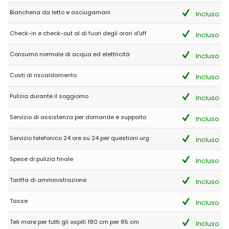
Biancheria da letto e asciugamani
Incluso
- 9,9
Check-in e check-out al di fuori degli orari d'uff
Incluso
Famiglie con figli più grandi - Agosto 2021 - Spagna :
(Testo originale)
Consumo normale di acqua ed elettricità
Incluso
La estancia en Casa Mercedes supero nuestras expectativas
en todos los aspectos. La propiedad es fantástica con un estilo
Costi di riscaldamento
Incluso
moderno, muy cómoda y sobre todas las cosas muy funcional,
con decoración sencilla pero exquisita. Tranquilidad
insuperable. Imposible no repetir en futuras ocasiones 100%
Pulizia durante il soggiorno
Incluso
recomendable a los amantes del buen gusto y la tranquilidad
Servizio di assistenza per domande e supporto
Incluso
(Tradotto da Google)
Il soggiorno a Casa Mercedes ha superato le nostre aspettative
sotto tutti gli aspetti. La struttura è fantastica con uno stile
Servizio telefonico 24 ore su 24 per questioni urg
Incluso
moderno, molto confortevole e soprattutto molto funzionale, con
un arredamento semplice ma squisito. Tranquillità insuperabile.
Spese di pulizia finale
Incluso
Impossibile non ripetere in future occasioni consigliato al 100%
agli amanti del buon gusto e della tranquillità
Tariffa di amministrazione
Incluso
Tasse
Incluso
- 9,6
Famiglie con figli più grandi - Ottobre 2020 - Spagna :
Teli mare per tutti gli ospiti 180 cm per 85 cm
Incluso