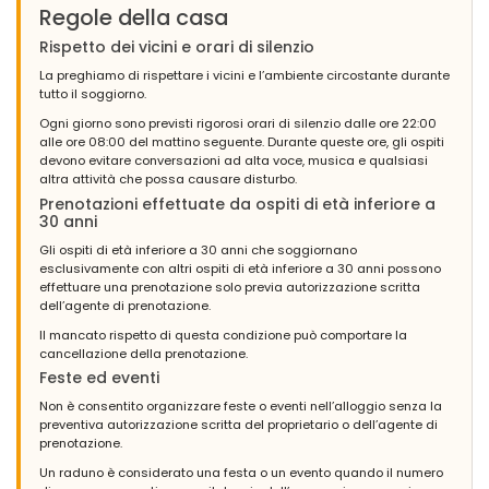
tranquillo ....
Regole della casa
Rispetto dei vicini e orari di silenzio
La preghiamo di rispettare i vicini e l’ambiente circostante durante
- 9,1
tutto il soggiorno.
Famiglie con figli piccoli - Agosto 2013 - Francia :
Ogni giorno sono previsti rigorosi orari di silenzio dalle ore 22:00
(Testo originale)
alle ore 08:00 del mattino seguente. Durante queste ore, gli ospiti
Villa très agréable, spacieuse et l'aménagement est fonctionnel.
devono evitare conversazioni ad alta voce, musica e qualsiasi
altra attività che possa causare disturbo.
(Tradotto da Google)
Prenotazioni effettuate da ospiti di età inferiore a
Villa molto piacevole, spaziosa e gli arredi sono funzionali.
30 anni
Gli ospiti di età inferiore a 30 anni che soggiornano
esclusivamente con altri ospiti di età inferiore a 30 anni possono
effettuare una prenotazione solo previa autorizzazione scritta
dell’agente di prenotazione.
Il mancato rispetto di questa condizione può comportare la
cancellazione della prenotazione.
Feste ed eventi
Non è consentito organizzare feste o eventi nell’alloggio senza la
preventiva autorizzazione scritta del proprietario o dell’agente di
prenotazione.
Un raduno è considerato una festa o un evento quando il numero