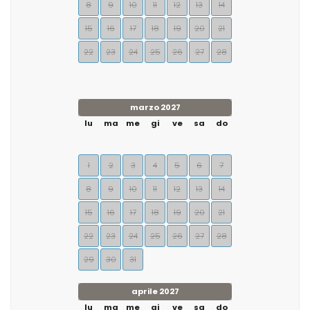
8
9
10
11
12
13
14
15
16
17
18
19
20
21
22
23
24
25
26
27
28
marzo 2027
lu
ma
me
gi
ve
sa
do
1
2
3
4
5
6
7
8
9
10
11
12
13
14
15
16
17
18
19
20
21
22
23
24
25
26
27
28
29
30
31
aprile 2027
lu
ma
me
gi
ve
sa
do