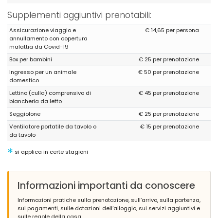
(Testo originale)
Una casa cómoda, bonita, agradable y un entorno muy
Supplementi aggiuntivi prenotabili:
tranquilo......
Assicurazione viaggio e
€ 14,65 per persona
(Tradotto da Google)
annullamento con copertura
Una casa confortevole, bella, piacevole e un ambiente molto
malattia da Covid-19
tranquillo ...
Box per bambini
€ 25 per prenotazione
Ingresso per un animale
€ 50 per prenotazione
domestico
- 10,0
Lettino (culla) comprensivo di
€ 45 per prenotazione
Coppie mature - Agosto 2020 - Spagna :
biancheria da letto
(Testo originale)
Seggiolone
€ 25 per prenotazione
Todo perfecto.
Ventilatore portatile da tavolo o
€ 15 per prenotazione
(Tradotto da Google)
da tavolo
Tutto perfetto.
*
si applica in certe stagioni
- 10,0
Informazioni importanti da conoscere
Famiglie con figli più grandi - Agosto 2019 - Belgio :
Informazioni pratiche sulla prenotazione, sull’arrivo, sulla partenza,
(Testo originale)
sui pagamenti, sulle dotazioni dell’alloggio, sui servizi aggiuntivi e
nothing. everything was beautiful
sulle regole della casa.