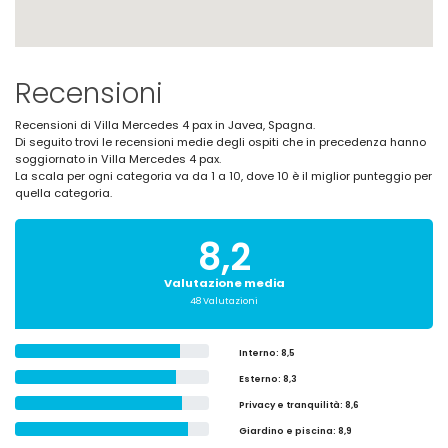
Recensioni
Recensioni di Villa Mercedes 4 pax in Javea, Spagna.
Di seguito trovi le recensioni medie degli ospiti che in precedenza hanno
soggiornato in Villa Mercedes 4 pax.
La scala per ogni categoria va da 1 a 10, dove 10 è il miglior punteggio per
quella categoria.
8,2
Valutazione media
48 Valutazioni
Interno
: 8,5
Esterno
: 8,3
Privacy e tranquilità
: 8,6
Giardino e piscina
: 8,9