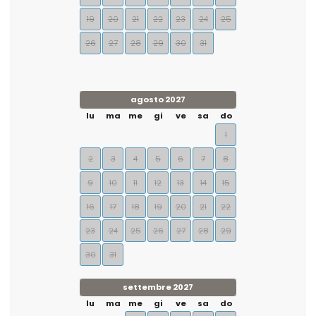
19
20
21
22
23
24
25
26
27
28
29
30
31
agosto 2027
lu
ma
me
gi
ve
sa
do
1
2
3
4
5
6
7
8
9
10
11
12
13
14
15
16
17
18
19
20
21
22
23
24
25
26
27
28
29
30
31
settembre 2027
lu
ma
me
gi
ve
sa
do