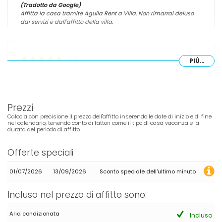
(Tradotto da Google)
Affitta la casa tramite Aguila Rent a Villa. Non rimarrai deluso
dai servizi e dall'affitto della villa.
- 9,6
PIÙ...
Coppie mature - Maggio 2024 - Spagna :
(Testo originale)
Great house!!
Prezzi
(Tradotto da Google)
Casa fantastica!!
Calcola con precisione il prezzo dell'affitto inserendo le date di inizio e di fine
nel calendario, tenendo conto di fattori come il tipo di casa vacanza e la
durata del periodo di affitto.
- 8,6
Offerte speciali
Famiglie con figli piccoli - Luglio 2023 - Stati Uniti d'America :
(Testo originale)
01/07/2026
13/09/2026
Sconto speciale dell'ultimo minuto
Great place, nice pool, well located to explore the area.
Incluso nel prezzo di affitto sono:
(Tradotto da Google)
Ottimo posto, bella piscina, ben posizionato per esplorare la
zona.
Aria condizionata
Incluso