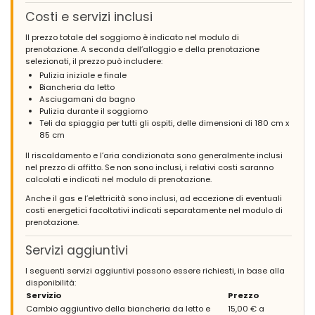
Objekt unbedingt weiter empfehlen!
Costi e servizi inclusi
(Tradotto da Google)
Il prezzo totale del soggiorno è indicato nel modulo di
Una casa al top! Pulito, moderno e molto ben tenuto!
prenotazione. A seconda dell’alloggio e della prenotazione
Consigliamo vivamente la proprietà!
selezionati, il prezzo può includere:
Pulizia iniziale e finale
Biancheria da letto
Asciugamani da bagno
- 8,9
Pulizia durante il soggiorno
Famiglie con figli più grandi - Agosto 2017 - Spagna :
Teli da spiaggia per tutti gli ospiti, delle dimensioni di 180 cm x
(Testo originale)
85 cm
Existen plagas de mosquito y si estás en el jardín y en la
Il riscaldamento e l’aria condizionata sono generalmente inclusi
piscina puedes tener una visita inesperada de los q vienen a
nel prezzo di affitto. Se non sono inclusi, i relativi costi saranno
limpiar la piscina. No llaman a la puerta y te los encuentras
calcolati e indicati nel modulo di prenotazione.
pegándote un susto.
Anche il gas e l’elettricità sono inclusi, ad eccezione di eventuali
(Tradotto da Google)
costi energetici facoltativi indicati separatamente nel modulo di
Ci sono i parassiti delle zanzare e se siete in giardino e in
prenotazione.
piscina potreste avere una visita inaspettata da parte di chi
viene a pulire la piscina. Non bussano alla porta e ti accorgi che
Servizi aggiuntivi
ti spaventano.
I seguenti servizi aggiuntivi possono essere richiesti, in base alla
disponibilità:
Servizio
Prezzo
- 7,4
Cambio aggiuntivo della biancheria da letto e
15,00 € a