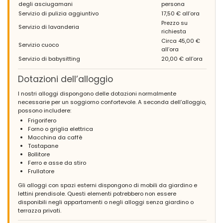
Coppie mature - Giugno 2016 - Francia :
degli asciugamani
persona
Servizio di pulizia aggiuntivo
17,50 € all’ora
(Testo originale)
Maison agréable avec intérieur bien décoré, pas trop éloignée
Prezzo su
Servizio di lavanderia
des plages et de la ville.
richiesta
Maison agréable, pratique et bien décorée. Le seul point un peu
Circa 45,00 €
Servizio cuoco
décevant, pour 3 semaines de vacances, la taille du
all’ora
réfrigérateur qui est un peu petite, manque de place pour
Servizio di babysitting
20,00 € all’ora
conserver au frais.
Dotazioni dell’alloggio
(Tradotto da Google)
Piacevole casa con interni ben arredati, non troppo lontana
I nostri alloggi dispongono delle dotazioni normalmente
dalle spiagge e dalla città.
necessarie per un soggiorno confortevole. A seconda dell’alloggio,
Casa piacevole, pratica e ben arredata. Unico punto deludente,
possono includere:
per 3 settimane di vacanza, le dimensioni del frigorifero un po
Frigorifero
'piccole, la mancanza di spazio per stare al fresco.
Forno o griglia elettrica
Macchina da caffè
Tostapane
Bollitore
- 7,3
Ferro e asse da stiro
Famiglie con figli piccoli - Agosto 2013 - Spagna :
Frullatore
(Testo originale)
Gli alloggi con spazi esterni dispongono di mobili da giardino e
El sitio muy acogedor para una pequeña familia, muy tranquilo....
lettini prendisole. Questi elementi potrebbero non essere
disponibili negli appartamenti o negli alloggi senza giardino o
(Tradotto da Google)
terrazza privati.
Il posto molto accogliente per una piccola famiglia, molto