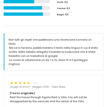
Viste
: 6,6
Cucina
: 8,3
Bagni
: 8,5
Non tutti gli ospiti che pubblicano una recensione scrivono un
testo.
.Ma se lo faranno, pubblicheremo il testo nella lingua in cui è stato
scritto. Nella tabella allegata troverete la traduzione che è stata
tradotta con un traduttore di google.
.La scala di valutazione va da 1 a 10, dove 10 è il punteggio
migliore.
- 9,3
Gruppi di amici - Maggio 2026 - Paesi Bassi :
(Testo originale)
Rent the house through Aguila Rent a Villa. You will not be
disappointed by the services and the rental of the Villa.