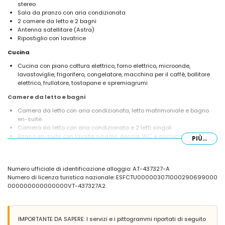
stereo
Sala da pranzo con aria condizionata
2 camere da letto e 2 bagni
Antenna satellitare (Astra)
Ripostiglio con lavatrice
Cucina
Cucina con piano cottura elettrico, forno elettrico, microonde,
lavastoviglie, frigorifero, congelatore, macchina per il caffè, bollitore
elettrico, frullatore, tostapane e spremiagrumi
Camere da letto e bagni
Camera da letto con aria condizionata, letto matrimoniale e bagno
en-suite
Camera da letto con aria condizionata e 2 letti singoli
Bagno en-suite con lavabo singolo, doccia, WC e asciugacapelli
PIÙ...
Bagno con lavabo singolo, vasca, WC e asciugacapelli
Esterni della villa
Numero ufficiale di identificazione alloggio: AT-437327-A
Terreno recintato
Numero di licenza turistica nazionale: ESFCTU000003071000290699000
Piscina privata di 8m x 4m e profondità di 2m
000000000000000VT-437327A2
Giardino con ghiaia, alberi e mobili da giardino con lettini
Veranda/giardino d'inverno
2 terrazze, di cui 1 coperta
Barbecue
IMPORTANTE DA SAPERE: I servizi e i pittogrammi riportati di seguito
Doccia esterna