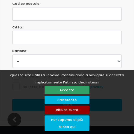
Codice postale:
Città:
Nazione:
Questo sito utilizza i cookie. Continuando a navigare si accetta
Iscrivetemi alla vostra newsletter online.
implicitamente l'utilizzo degli stessi.
Ho letto e accetto
l'informativa sulla privacy
.
Accetto
Preferenze
Send
Rifiuta tutto
Per saperne di più
clicca qui