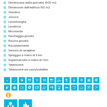
Golf e equitazione (entro 10 chilometri dalla villa)
Dimensione della parcella 1000 m2.
Dimensioni dell'edificio 150 m2.
Giardino
Jacuzzi
Lavastoviglie
Lavatrice
Microonde
Parcheggio privato
Piscina privata
Riscaldamento
Servizio di reception
Spiaggia a meno di 5 km.
Supermercato a meno di 1 km.
Televisione
Televisione via cavo/satellite