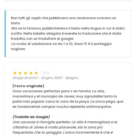
Non tutti gli ospiti che pubblicano una recensione scrivono un
testo.
.Ma se lo faranno, pubblicheremo il testo nella lingua in cui è stato
scritto. Nella tabella allegata troverete la traduzione che è stata
tradotta con un traduttore di google.
.La scala di valutazione va da 1 a 10, dove 10 è il punteggio
migliore.
- 10,0
Gruppi di amici - Giugno 2026 - Spagna :
(Testo originale)
Unas vacaciones perfectas para ir en familia. La villa,
maravillosa y el municipio de Javea, muy agradable tanto la
parte más popular como la zona de la playa. La única pega, que
es fundamental comprar mucho repelente antimosquitos.
(Tradotto da Google)
Una vacanza in famiglia perfetta. La villa è meravigliosa e la
cittadina di Jávea è molto piacevole, sia la zona più
frequentata che la spiaggia. L'unico inconveniente è che è