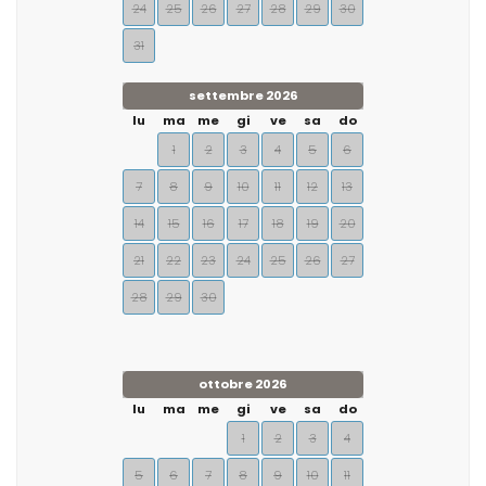
24
25
26
27
28
29
30
31
settembre 2026
lu
ma
me
gi
ve
sa
do
1
2
3
4
5
6
7
8
9
10
11
12
13
14
15
16
17
18
19
20
21
22
23
24
25
26
27
28
29
30
ottobre 2026
lu
ma
me
gi
ve
sa
do
1
2
3
4
5
6
7
8
9
10
11