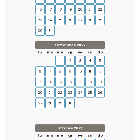
16
17
18
19
20
21
22
23
24
25
26
27
28
29
30
31
settembre 2027
lu
ma
me
gi
ve
sa
do
1
2
3
4
5
6
7
8
9
10
11
12
13
14
15
16
17
18
19
20
21
22
23
24
25
26
27
28
29
30
ottobre 2027
lu
ma
me
gi
ve
sa
do