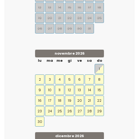
12
13
14
15
16
17
18
19
20
21
22
23
24
25
26
27
28
29
30
31
novembre 2026
lu
ma
me
gi
ve
sa
do
1
2
3
4
5
6
7
8
9
10
11
12
13
14
15
16
17
18
19
20
21
22
23
24
25
26
27
28
29
30
dicembre 2026