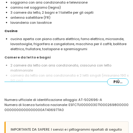
soggiorno con aria condizionata e televisione
camino nel soggiorno (legna)
3 camere da letto, 2 bagni e 1 toilette per gli ospiti
antenna satellitare (FR)
lavanderia con lavatrice
Cucina
cucina aperta con piano cottura elettrico, forno elettrico, microonde,
lavastoviglie, frigorifero e congelatore, macchina per il caffè, bollitore
elettrico, frullatore, tostapane e spremiagrumi
Camere da letto e bagni
2 camere da letto con aria condizionata, ciascuna con letto
matrimoniale
camera da letto con aria condizionata e 2 letti singoli (misurano 190 x
90 cm)
PIÙ...
2 bagni ciascuno con lavabo singolo, doccia e toilette
Esterno della villa
Numero ufficiale di identificazione alloggio: AT-502696-A
lotto grande e recintato
Numero di licenza turistica nazionale: ESFCTU000003071000269800000
piscina privata che misura 12m x 5m e profonda 2m
0000000000000000AT436977A0
bellissimo giardino con prato, ghiaia, alberi e mobili da giardino con
lettini
3 terrazze, di cui 1 coperta
barbecue
IMPORTANTE DA SAPERE: I servizi e i pittogrammi riportati di seguito
zona soggiorno esterna e zona pranzo esterna