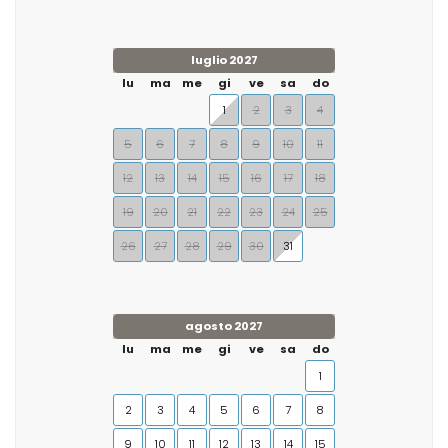
luglio 2027
lu
ma
me
gi
ve
sa
do
1
2
3
4
5
6
7
8
9
10
11
12
13
14
15
16
17
18
19
20
21
22
23
24
25
26
27
28
29
30
31
agosto 2027
lu
ma
me
gi
ve
sa
do
1
2
3
4
5
6
7
8
9
10
11
12
13
14
15