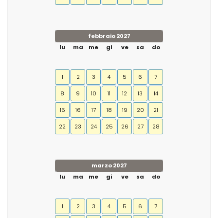
febbraio 2027
lu
ma
me
gi
ve
sa
do
1
2
3
4
5
6
7
8
9
10
11
12
13
14
15
16
17
18
19
20
21
22
23
24
25
26
27
28
marzo 2027
lu
ma
me
gi
ve
sa
do
1
2
3
4
5
6
7