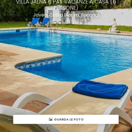
VILLA JALNA 6 PAX VACANZE A CASA (6
PERSONE)
Javea, Costa Blanca, Spagna.
GUARDA LE FOTO