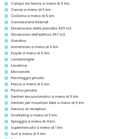
Campo da tennis a meno di 5 km.
discoteca, bar e passeggiata (Paseo Marítimo) (entro 5 chilometri
Canoa a meno di 5 km.
dalla casa)
Ciclismo a meno di 5 km.
Luoghi di interesse e cultura a Jávea, Costa Blanca
Connessione Internet
Dimensione della parcella 4211 m2.
museo (Histórico de Jávea, Jávea), chiesa (Virgen de Loreto, Puerto,
Dimensioni dell'edificio 357 m2.
Jávea), rovina (Molinos de Viento, Jávea), monumento (Pueblo de
Giardino
Jávea, Jávea), edificio architettonico (Pueblo de Jávea, Jávea), luogo
storico (Pueblo de Jávea e Jávea) (entro 5 chilometri dall'alloggio)
Immersioni a meno di 5 km.
castello (Portal de la Vila e Dénia) (entro 25 chilometri dall'alloggio)
Kayak a meno di 5 km.
Lavastoviglie
Sport
Lavatrice
tennis, golf (La Sella, Dénia), escursionismo, mountain bike, ciclismo,
Microonde
arrampicata, canoa, kayak, pesca, immersioni, snorkeling e surf (entro
Parcheggio privato
5 chilometri dalla villa)
Pesca a meno di 5 km.
equitazione (entro 10 chilometri dalla villa)
Piscina privata
Sentieri escursionistici a meno di 5 km.
Sentieri per mountain bike a meno di 5 km.
Servizio di reception
Snorkeling a meno di 5 km.
Spiaggia a meno di 4 km.
Supermercato a meno di 1 km.
Surf a meno di 5 km.