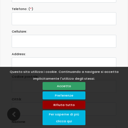
Telefono: (
*
)
Cellulare:
Address:
Questo sito utilizza i cookie. Continuando a navigare si accetta
Codice postale:
implicitamente l'utilizzo degli stessi.
Accetto
Preferenze
Città:
Rifiuta tutto
Per saperne di più
clicca qui
Nazione: