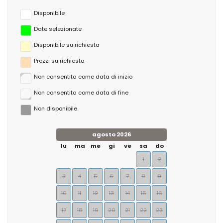
Disponibile
Date selezionate
Disponibile su richiesta
Prezzi su richiesta
Non consentita come data di inizio
Non consentita come data di fine
Non disponibile
agosto 2026
lu
ma
me
gi
ve
sa
do
1
2
3
4
5
6
7
8
9
10
11
12
13
14
15
16
17
18
19
20
21
22
23