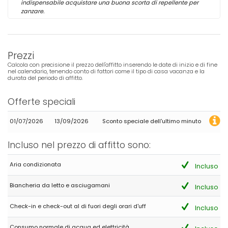
indispensabile acquistare una buona scorta di repellente per
zanzare.
Prezzi
Calcola con precisione il prezzo dell'affitto inserendo le date di inizio e di fine
nel calendario, tenendo conto di fattori come il tipo di casa vacanza e la
durata del periodo di affitto.
Offerte speciali
01/07/2026
13/09/2026
Sconto speciale dell'ultimo minuto
Incluso nel prezzo di affitto sono:
Aria condizionata
Incluso
Biancheria da letto e asciugamani
Incluso
Check-in e check-out al di fuori degli orari d'uff
Incluso
Consumo normale di acqua ed elettricità