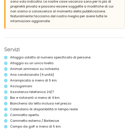
sono solo indicativi. Le nostre case vacanza sono per lo più di
4 posti auto privati
proprietà privata e possono essere soggette a modifiche di cui
non siamo a conoscenza al momento della pubblicazione.
Ulteriori informazioni
Naturalmente facciamo del nostro meglio per avere tutte le
città più vicina: Jávea (entro 4 chilometri dalla villa)
informazioni aggiornate.
riva o litorale più vicino: Mediterraneo, Jávea (entro 4 chilometri dalla
villa)
spiaggia più vicina: La Grava, Jávea (entro 4 chilometri dalla villa)
porto più vicino: Aduanas del Mar (entro 5 chilometri dalla villa)
parco più vicino: Montgó, Jávea (entro 5 chilometri dalla villa)
Servizi
aeroporto più vicino: Alicante (entro 100 chilometri dalla villa)
secondo aeroporto più vicino: Valencia (> 100 chilometri)
Alloggio adatto al numero specificato di persone.
si prega di consultare se sono ammessi animali domestici
Alloggio su un unico livello.
L'alloggio è molto adatto per famiglie con bambini
Animali ammessi su richiesta.
Servizi inclusi nel prezzo di affitto della villa
Aria condizionata (4 unità)
internet (WiFi)
Arrampicata a meno di 5 km.
ferro e asse da stiro
Asciugamani
lenzuola e asciugamani
Assistenza telefonica 24/7
servizio di reception e servizio di emergenza 24 ore su 24
Bar e ristoranti a meno di 4 km.
con aria condizionata
Biancheria da letto inclusa nel prezzo
Servizi a pagamento
Calendario di disponibilità in tempo reale
Caminetto aperto
letto extra e lettino/culla per bambini (su richiesta)
Caminetto esterno / Barbecue
Intrattenimento e attività per il tempo libero per le vostre
Campo da golf a meno di 5 km.
vacanze a Jávea, Costa Blanca