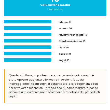
Valutazione media
1 Valutazioni
Interno
: 10
Esterno
: 10
Privacy e tranquilità
: 10
Giardino e piscina
: 10
Viste
: 10
Cucina
: 10
Bagni
: 10
Questa struttura ha poche o nessuna recensione in quanto è
stata appena aggiunta alle nostre inserzioni. Tuttavia,
incoraggiamo i nostri ospiti a condividere le loro esperienze con
noi attraverso recensioni, in modo che tu, come visitatore, possa
ottenere una comprensione obiettiva dei feedback dei precedenti
ospiti.