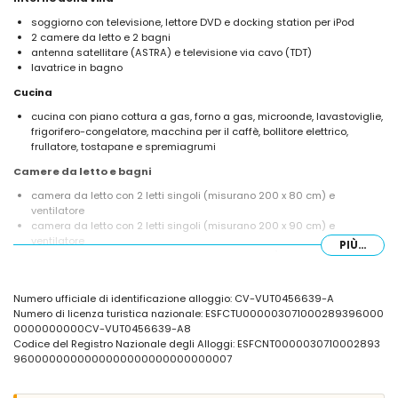
soggiorno con televisione, lettore DVD e docking station per iPod
2 camere da letto e 2 bagni
antenna satellitare (ASTRA) e televisione via cavo (TDT)
lavatrice in bagno
Cucina
cucina con piano cottura a gas, forno a gas, microonde, lavastoviglie,
frigorifero-congelatore, macchina per il caffè, bollitore elettrico,
frullatore, tostapane e spremiagrumi
Camere da letto e bagni
camera da letto con 2 letti singoli (misurano 200 x 80 cm) e
ventilatore
camera da letto con 2 letti singoli (misurano 200 x 90 cm) e
ventilatore
PIÙ...
bagno con lavabo singolo, combinazione vasca/doccia e toilette
bagno con lavabo singolo, doccia e toilette
Esterno della villa
Numero ufficiale di identificazione alloggio: CV-VUT0456639-A
Numero di licenza turistica nazionale: ESFCTU000003071000289396000
ampio terreno recintato
0000000000CV-VUT0456639-A8
piscina privata che misura 8m x 4m e profonda 2m
Codice del Registro Nazionale degli Alloggi: ESFCNT0000030710002893
bellissimo giardino con prato, ghiaia, alberi e mobili da giardino con
9600000000000000000000000000007
lettini
terrazza coperta
barbecue