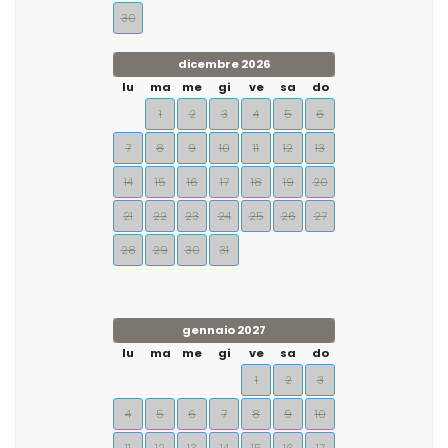
30
dicembre 2026
lu
ma
me
gi
ve
sa
do
1
2
3
4
5
6
7
8
9
10
11
12
13
14
15
16
17
18
19
20
21
22
23
24
25
26
27
28
29
30
31
gennaio 2027
lu
ma
me
gi
ve
sa
do
1
2
3
4
5
6
7
8
9
10