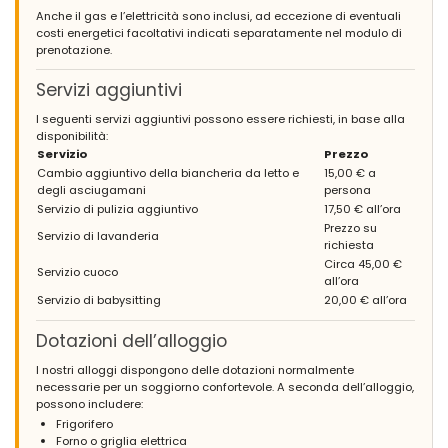
Anche il gas e l’elettricità sono inclusi, ad eccezione di eventuali
costi energetici facoltativi indicati separatamente nel modulo di
prenotazione.
Servizi aggiuntivi
I seguenti servizi aggiuntivi possono essere richiesti, in base alla
disponibilità:
Servizio
Prezzo
Cambio aggiuntivo della biancheria da letto e
15,00 € a
degli asciugamani
persona
Servizio di pulizia aggiuntivo
17,50 € all’ora
Prezzo su
Servizio di lavanderia
richiesta
Circa 45,00 €
Servizio cuoco
all’ora
Servizio di babysitting
20,00 € all’ora
Dotazioni dell’alloggio
I nostri alloggi dispongono delle dotazioni normalmente
necessarie per un soggiorno confortevole. A seconda dell’alloggio,
possono includere:
Frigorifero
Forno o griglia elettrica