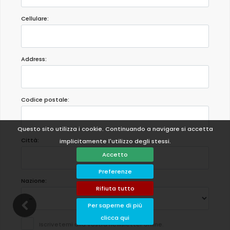
Cellulare:
Address:
Codice postale:
Questo sito utilizza i cookie. Continuando a navigare si accetta
Città:
implicitamente l'utilizzo degli stessi.
Accetto
Preferenze
Nazione:
Rifiuta tutto
Per saperne di più
clicca qui
Iscrivetemi alla vostra newsletter online.