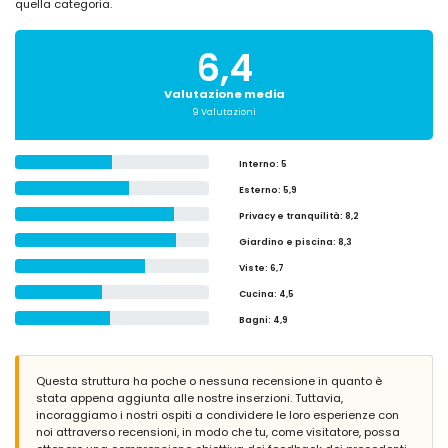
quella categoria.
6,4
Valutazione media
9 Valutazioni
Interno
: 5
Esterno
: 5,9
Privacy e tranquilità
: 8,2
Giardino e piscina
: 8,3
Viste
: 6,7
Cucina
: 4,5
Bagni
: 4,9
Questa struttura ha poche o nessuna recensione in quanto è
stata appena aggiunta alle nostre inserzioni. Tuttavia,
incoraggiamo i nostri ospiti a condividere le loro esperienze con
noi attraverso recensioni, in modo che tu, come visitatore, possa