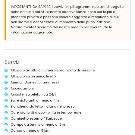
area salotto esterna
IMPORTANTE DA SAPERE: I servizi e i pittogrammi riportati di seguito
sono solo indicativi. Le nostre case vacanza sono per lo più di
Ulteriori informazioni
proprietà privata e possono essere soggette a modifiche di cui
città più vicina: Jávea (entro 5 chilometri dalla villa)
non siamo a conoscenza al momento della pubblicazione.
spiaggia più vicina: La Granadella, Jávea (entro 3 chilometri dalla
Naturalmente facciamo del nostro meglio per avere tutte le
villa)
informazioni aggiornate.
porto più vicino: La Fontana, Jávea (entro 5 chilometri dalla villa)
aeroporto più vicino: Alicante (> 100 chilometri)
secondo aeroporto più vicino: Valencia (> 100 chilometri)
animali domestici ammessi
alloggio molto adatto per famiglie con bambini
Servizi
Servizi e strutture inclusi nel prezzo di affitto della villa
Alloggio adatto al numero specificato di persone.
internet (fibra ottica)
Alloggio su un unico livello.
ferro e asse da stiro
Animali domestici ammessi.
biancheria da letto e asciugamani
Asciugamani
servizio di ricevimento e servizio di emergenza 24 ore su 24
ping pong
Assistenza telefonica 24/7
Bar e ristoranti a meno di 1 km.
Servizi e strutture con costo aggiuntivo
Biancheria da letto inclusa nel prezzo
servizio aeroportuale
Calendario di disponibilità in tempo reale
letto extra e lettini/culle per bambini (su richiesta)
Caminetto esterno / Barbecue
Attività di intrattenimento e tempo libero per le vostre vacanze a
Campo da tennis a meno di 2 km.
Jávea, Costa Blanca
Canoa a meno di 5 km.