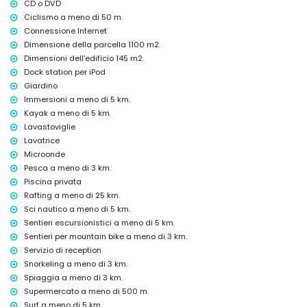
CD o DVD
cinema, teatro, bar e passeggiata (Arenal Jávea) (entro 5 chilometri
Ciclismo a meno di 50 m.
dalla casa)
Connessione Internet
Punti di interesse e cultura a Jávea, Costa Blanca
Dimensione della parcella 1100 m2.
museo (Histórico de Jávea), rovina (Molinos de Viento, Jávea) e
Dimensioni dell'edificio 145 m2.
edificio architettonico (Histórico de Jávea) (entro 5 chilometri
Dock station per iPod
dall'alloggio)
Giardino
chiesa (Virgen de Loreto, Puerto, Jávea), monumento (Pueblo de
Immersioni a meno di 5 km.
Jávea, Jávea) e luogo storico (Pueblo de Jávea) (entro 10 chilometri
Kayak a meno di 5 km.
dall'alloggio)
castello (Portal de la Vila e Dénia) (entro 25 chilometri dall'alloggio)
Lavastoviglie
Lavatrice
Sport
Microonde
ciclismo (entro 1000 metri dalla villa)
Pesca a meno di 3 km.
tennis, escursionismo, mountain bike, canoa, kayak, pesca,
Piscina privata
immersioni, snorkeling, surf, windsurf e sci nautico (entro 5 chilometri
Rafting a meno di 25 km.
dalla villa)
Sci nautico a meno di 5 km.
golf (Golf de Jávea) e equitazione (entro 10 chilometri dalla villa)
rafting (entro 25 chilometri dalla villa)
Sentieri escursionistici a meno di 5 km.
Sentieri per mountain bike a meno di 3 km.
Servizio di reception
Snorkeling a meno di 3 km.
Spiaggia a meno di 3 km.
Supermercato a meno di 500 m.
Surf a meno di 5 km.