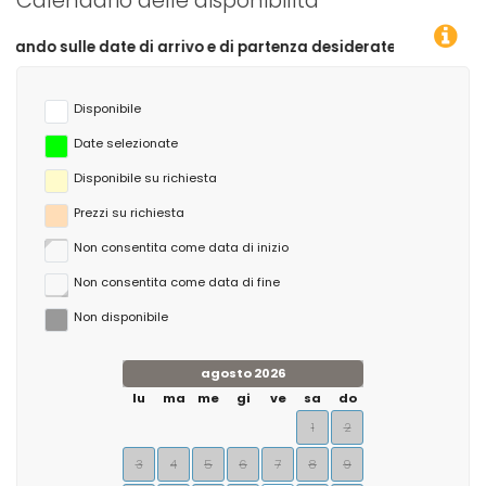
Calendario delle disponibilità
 di arrivo e di partenza desiderate!
Disponibile
Date selezionate
Disponibile su richiesta
Prezzi su richiesta
Non consentita come data di inizio
Non consentita come data di fine
Non disponibile
agosto 2026
lu
ma
me
gi
ve
sa
do
1
2
3
4
5
6
7
8
9