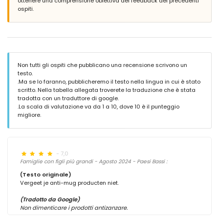
ottenere una comprensione obiettiva dei feedback dei precedenti
ospiti.
Non tutti gli ospiti che pubblicano una recensione scrivono un
testo.
.Ma se lo faranno, pubblicheremo il testo nella lingua in cui è stato
scritto. Nella tabella allegata troverete la traduzione che è stata
tradotta con un traduttore di google.
.La scala di valutazione va da 1 a 10, dove 10 è il punteggio
migliore.
- 7,0
Famiglie con figli più grandi - Agosto 2024 - Paesi Bassi :
(Testo originale)
Vergeet je anti-mug producten niet.
(Tradotto da Google)
Non dimenticare i prodotti antizanzare.