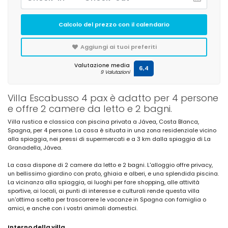
Calcolo del prezzo con il calendario
Aggiungi ai tuoi preferiti
Valutazione media
6,4
9 Valutazioni
Villa Escabusso 4 pax è adatto per 4 persone
e offre 2 camere da letto e 2 bagni.
Villa rustica e classica con piscina privata a Jávea, Costa Blanca,
Spagna, per 4 persone. La casa è situata in una zona residenziale vicino
alla spiaggia, nei pressi di supermercati e a 3 km dalla spiaggia di La
Granadella, Jávea.
La casa dispone di 2 camere da letto e 2 bagni. L'alloggio offre privacy,
un bellissimo giardino con prato, ghiaia e alberi, e una splendida piscina.
La vicinanza alla spiaggia, ai luoghi per fare shopping, alle attività
sportive, ai locali, ai punti di interesse e culturali rende questa villa
un'ottima scelta per trascorrere le vacanze in Spagna con famiglia o
amici, e anche con i vostri animali domestici.
Interno della villa