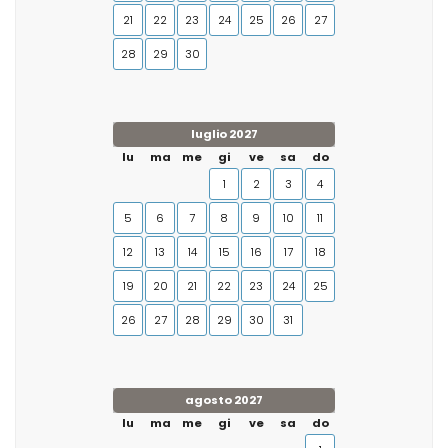
21
22
23
24
25
26
27
28
29
30
luglio 2027
lu
ma
me
gi
ve
sa
do
1
2
3
4
5
6
7
8
9
10
11
12
13
14
15
16
17
18
19
20
21
22
23
24
25
26
27
28
29
30
31
agosto 2027
lu
ma
me
gi
ve
sa
do