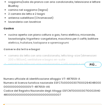
soggiorno/sala da pranzo con aria condizionata, televisione e lettore
BlueRay
camino nel soggiorno (legna)
2 camere da letto e 2 bagni
antenna satellitare (Chromecast)
lavanderia con lavatrice
Cucina
cucina aperta con piano cottura a gas, forno elettrico, microonde,
lavastoviglie, frigorifero-congelatore, macchina per il caffè, bollitore
elettrico, frullatore, tostapane e spremiagrumi
Camere da letto e bagni
camera da letto con aria condizionata, letto king-size (dimensioni
200 x 180cm), ventilatore e bagno en-suite
camera da letto con aria condizionata, 2 letti singoli e ventilatore
PIÙ...
bagno en-suite con lavabo singolo, combinazione vasca/doccia e
WC
bagno con lavabo singolo, doccia e WC
Numero ufficiale di identificazione alloggio: VT-487659-A
Esterni della villa
Numero di licenza turistica nazionale: ESFCTU000003071000294048000
00000000000000VT-487659-A6
ampio terreno recintato
Codice del Registro Nazionale degli Alloggi: ESFCNT0000030710002940
piscina privata di 9m x 4m e profonda 2m
4800000000000000000000000000007
giardino con ghiaia, alberi e mobili da giardino con lettini prendisole
4 terrazze, di cui 2 coperte
barbecue