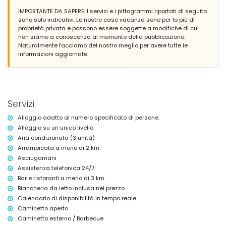
zona salotto e zona pranzo all'aperto
IMPORTANTE DA SAPERE: I servizi e i pittogrammi riportati di seguito
parcheggio privato coperto
sono solo indicativi. Le nostre case vacanza sono per lo più di
proprietà privata e possono essere soggette a modifiche di cui
Informazioni aggiuntive
non siamo a conoscenza al momento della pubblicazione.
città più vicina: Jávea (entro 5 chilometri dalla villa)
Naturalmente facciamo del nostro meglio per avere tutte le
riva o fiume più vicino: Mediterráneo, Jávea (entro 5 chilometri dalla
informazioni aggiornate.
villa)
spiaggia più vicina: El Arenal, Jávea (entro 5 chilometri dalla villa)
porto più vicino: Puerto Aduanas del Mar, Jávea (entro 5 chilometri
dalla villa)
parco più vicino: Montgó, Jávea (entro 1000 metri dalla villa)
Servizi
aeroporto più vicino: Alicante (entro 100 chilometri dalla villa)
secondo aeroporto più vicino: Valencia (> 100 chilometri)
Alloggio adatto al numero specificato di persone.
animali non ammessi
Alloggio su un unico livello.
l'alloggio è molto adatto per famiglie con bambini
Aria condizionata (3 unità)
Servizi e strutture incluse nel prezzo di affitto della villa
Arrampicata a meno di 2 km.
internet (WiFi)
Asciugamani
ferro e asse da stiro
Assistenza telefonica 24/7
lenzuola e asciugamani
Bar e ristoranti a meno di 3 km.
servizio di reception e servizio di emergenza 24 ore su 24
Biancheria da letto inclusa nel prezzo
riscaldamento ad aria e aria condizionata
Calendario di disponibilità in tempo reale
Servizi e strutture a pagamento
Caminetto aperto
Caminetto esterno / Barbecue
letto/culla per bambini (su richiesta)