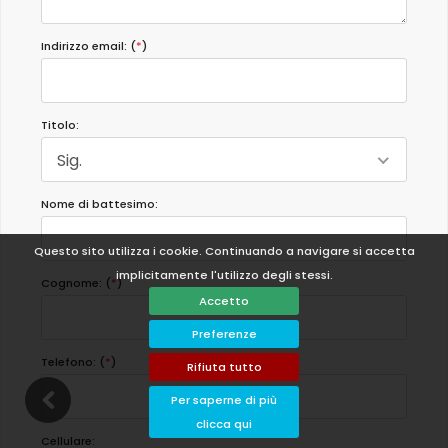
Indirizzo email: (
*
)
Titolo:
Sig.
Nome di battesimo:
Questo sito utilizza i cookie. Continuando a navigare si accetta
implicitamente l'utilizzo degli stessi.
Cognome: (
*
)
Accetto
Preferenze
Telefono: (
*
)
Rifiuta tutto
Per saperne di più
clicca qui
Cellulare: