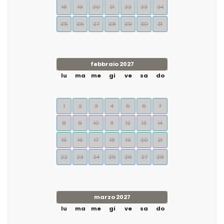
18
19
20
21
22
23
24
25
26
27
28
29
30
31
febbraio 2027
lu
ma
me
gi
ve
sa
do
1
2
3
4
5
6
7
8
9
10
11
12
13
14
15
16
17
18
19
20
21
22
23
24
25
26
27
28
marzo 2027
lu
ma
me
gi
ve
sa
do