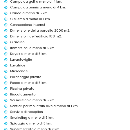
Campo da golf a meno di 4 km.
Intrattenimento e attività per il tempo libero per le vostre
Campo da tennis a meno di 4 km.
vacanze a Jávea, Costa Blanca
Canoa a meno di 5 km.
bar (entro 5 chilometri dalla casa)
Ciclismo a meno di 1 km.
Connessione Internet
Attrazioni e cultura a Jávea, Costa Blanca
Dimensione della parcella 2000 m2.
museo (Histórico de Jávea, Jávea), chiesa (San Bartolomé, Pueblo,
Dimensioni dell'edificio 188 m2.
Jávea), monumento (Pueblo de Jávea, Jávea), edificio architettonico
Giardino
(Pueblo de Jávea, Jávea), luogo storico (Pueblo de Jávea e Jávea)
Immersioni a meno di 5 km.
(entro 5 chilometri dall'alloggio)
rovine (Molinos de Viento e Jávea) (entro 10 chilometri dall'alloggio)
Kayak a meno di 5 km.
castello (Portal de la Vila e Denia) (entro 25 chilometri dall'alloggio)
Lavastoviglie
Lavatrice
Sport
Microonde
mountain bike e ciclismo (entro 1000 metri dalla villa)
Parcheggio privato
tennis, golf (Golf la Sella), arrampicata, canoa, kayak, pesca,
Pesca a meno di 5 km.
immersioni, snorkeling, surf, windsurf e sci d'acqua (entro 5 chilometri
Piscina privata
dalla villa)
equitazione (entro 10 chilometri dalla villa)
Riscaldamento
Sci nautico a meno di 5 km.
Sentieri per mountain bike a meno di 1 km.
Servizio di reception
Snorkeling a meno di 5 km.
Spiaggia a meno di 5 km.
Supermercato a meno di 2 km.