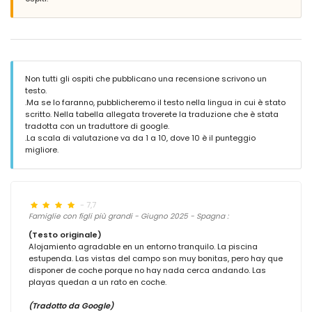
Non tutti gli ospiti che pubblicano una recensione scrivono un
testo.
.Ma se lo faranno, pubblicheremo il testo nella lingua in cui è stato
scritto. Nella tabella allegata troverete la traduzione che è stata
tradotta con un traduttore di google.
.La scala di valutazione va da 1 a 10, dove 10 è il punteggio
migliore.
- 7,7
Famiglie con figli più grandi - Giugno 2025 - Spagna :
(Testo originale)
Alojamiento agradable en un entorno tranquilo. La piscina
estupenda. Las vistas del campo son muy bonitas, pero hay que
disponer de coche porque no hay nada cerca andando. Las
playas quedan a un rato en coche.
(Tradotto da Google)