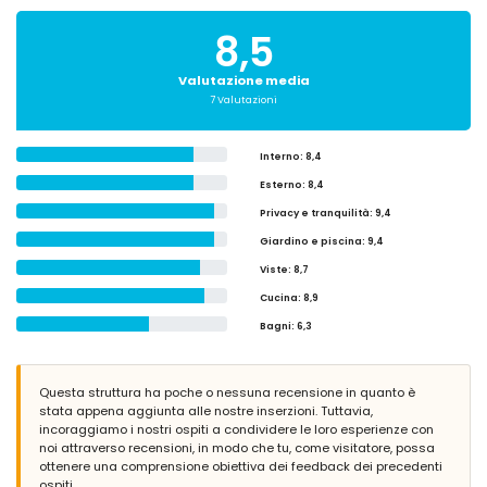
8,5
Valutazione media
7 Valutazioni
Interno
: 8,4
Esterno
: 8,4
Privacy e tranquilità
: 9,4
Giardino e piscina
: 9,4
Viste
: 8,7
Cucina
: 8,9
Bagni
: 6,3
Questa struttura ha poche o nessuna recensione in quanto è
stata appena aggiunta alle nostre inserzioni. Tuttavia,
incoraggiamo i nostri ospiti a condividere le loro esperienze con
noi attraverso recensioni, in modo che tu, come visitatore, possa
ottenere una comprensione obiettiva dei feedback dei precedenti
ospiti.