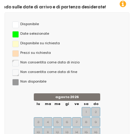
i arrivo e di partenza desiderate!
Disponibile
Date selezionate
Disponibile su richiesta
Prezzi su richiesta
Non consentita come data di inizio
Non consentita come data di fine
Non disponibile
agosto 2026
lu
ma
me
gi
ve
sa
do
1
2
3
4
5
6
7
8
9
10
11
12
13
14
15
16