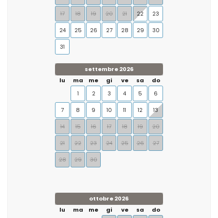
17
18
19
20
21
22
23
24
25
26
27
28
29
30
31
settembre 2026
lu
ma
me
gi
ve
sa
do
1
2
3
4
5
6
7
8
9
10
11
12
13
14
15
16
17
18
19
20
21
22
23
24
25
26
27
28
29
30
ottobre 2026
lu
ma
me
gi
ve
sa
do