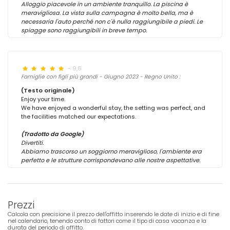
Alloggio piacevole in un ambiente tranquillo. La piscina è
meravigliosa. La vista sulla campagna è molto bella, ma è
necessaria l'auto perché non c'è nulla raggiungibile a piedi. Le
spiagge sono raggiungibili in breve tempo.
- 9,6
Famiglie con figli più grandi - Giugno 2023 - Regno Unito :
(Testo originale)
Enjoy your time.
We have enjoyed a wonderful stay, the setting was perfect, and
the facilities matched our expectations.
(Tradotto da Google)
Divertiti.
Abbiamo trascorso un soggiorno meraviglioso, l'ambiente era
perfetto e le strutture corrispondevano alle nostre aspettative.
Prezzi
Calcola con precisione il prezzo dell'affitto inserendo le date di inizio e di fine
nel calendario, tenendo conto di fattori come il tipo di casa vacanza e la
durata del periodo di affitto.