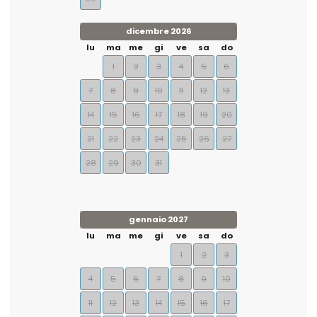
dicembre 2026
lu
ma
me
gi
ve
sa
do
1
2
3
4
5
6
7
8
9
10
11
12
13
14
15
16
17
18
19
20
21
22
23
24
25
26
27
28
29
30
31
gennaio 2027
lu
ma
me
gi
ve
sa
do
1
2
3
4
5
6
7
8
9
10
11
12
13
14
15
16
17