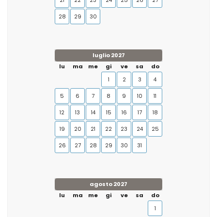
21
22
23
24
25
26
27
28
29
30
luglio 2027
lu
ma
me
gi
ve
sa
do
1
2
3
4
5
6
7
8
9
10
11
12
13
14
15
16
17
18
19
20
21
22
23
24
25
26
27
28
29
30
31
agosto 2027
lu
ma
me
gi
ve
sa
do
1