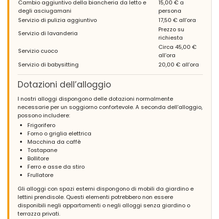
Cambio aggiuntivo della biancheria da letto e
15,00 € a
(Tradotto da Google)
degli asciugamani
persona
Villa ideale per un gruppo numeroso. Le due cucine offrono
ampio spazio, tuttavia può essere un po' scomodo dover
Servizio di pulizia aggiuntivo
17,50 € all’ora
passare tra due cucine per preparare le cose. Nel complesso
Prezzo su
Servizio di lavanderia
questo spazio ha un eccellente rapporto qualità-prezzo e ci
richiesta
torneremmo volentieri!
Circa 45,00 €
Servizio cuoco
all’ora
Servizio di babysitting
20,00 € all’ora
- 9,1
Dotazioni dell’alloggio
Famiglie con figli più grandi - Marzo 2024 - Spagna :
I nostri alloggi dispongono delle dotazioni normalmente
(Testo originale)
necessarie per un soggiorno confortevole. A seconda dell’alloggio,
Volveríamos a reservar sin dudarlo, espacios comunes muy
possono includere:
amplios y muy bien equipados para grupos grandes, tanto en la
Frigorifero
zona exterior de la casa como en la interior. Habitaciones
Forno o griglia elettrica
amplias y cómodas, dos barbacoas, eléctrica y para carbón, no
Macchina da caffè
muy amplias pero útiles, cocinas muy bien equipada de menaje.
Tostapane
Pádel, algo antigua la pista pero utilizable, ping-pong mesa
Bollitore
nueva, portería de futbol sala...piscina en perfecto estado
Ferro e asse da stiro
(aunque el tiempo no nos permito usarla mucho). Casa a 5/10
Frullatore
minutos de la playa en coche (5kms), pueblos cercanos
turísticos y bonitos.
Gli alloggi con spazi esterni dispongono di mobili da giardino e
lettini prendisole. Questi elementi potrebbero non essere
(Tradotto da Google)
disponibili negli appartamenti o negli alloggi senza giardino o
Prenoteremmo ancora senza esitazione, spazi comuni molto
terrazza privati.
spaziosi e molto ben attrezzati per gruppi numerosi, sia nell'area