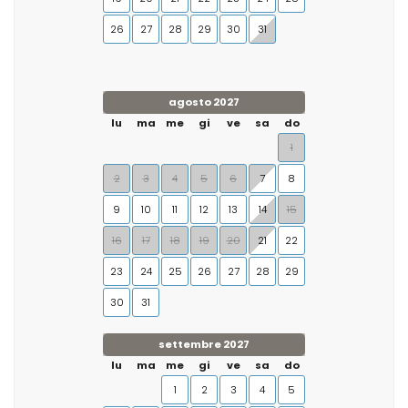
26
27
28
29
30
31
agosto 2027
lu
ma
me
gi
ve
sa
do
1
2
3
4
5
6
7
8
9
10
11
12
13
14
15
16
17
18
19
20
21
22
23
24
25
26
27
28
29
30
31
settembre 2027
lu
ma
me
gi
ve
sa
do
1
2
3
4
5