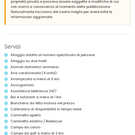
proprietà privata e possono essere soggette a modifiche di cui
2 camere da letto, ciascuna con 2 letti singoli (dimensioni 200 x 90
non siamo a conoscenza al momento della pubblicazione.
cm) e ventilatore
Naturalmente facciamo del nostro meglio per avere tutte le
bagno privato con doppio lavabo, doccia e WC
informazioni aggiornate.
3 bagni privati, ciascuno con lavabo singolo, doccia e WC
2 bagni, ciascuno con lavabo singolo, combinazione vasca/doccia e
WC
bagno con doppio lavabo, doccia e WC
Interni della dépendance
Servizi
soggiorno con televisore e lettore DVD
Alloggio adatto al numero specificato di persone.
cucina con piano cottura elettrico, forno elettrico, microonde,
lavastoviglie, frigorifero-congelatore, macchina da caffè, kettle
Alloggio su due livelli.
elettrico, frullatore, tostapane e spremiagrumi
Animali domestici ammessi.
camera da letto con letto queen size (dimensioni 200 x 160 cm) e
Aria condizionata (4 unità)
ventilatore
Arrampicata a meno di 5 km.
camera da letto con 4 letti singoli (dimensioni 200 x 90 cm)
Asciugamani
bagno con lavabo singolo, doccia e WC
Assistenza telefonica 24/7
balcone
Bar e ristoranti a meno di 1 km.
Esterni di questa villa di lusso
Biancheria da letto inclusa nel prezzo
ampio e recintato appezzamento di terreno
Calendario di disponibilità in tempo reale
piscina privata di 10 m x 5 m e profonda 2 m
Caminetto aperto
meraviglioso giardino con prato, ghiaia, alberi e mobili da giardino
Caminetto esterno / Barbecue
con lettini prendisole
Campo da calcio
4 terrazze, di cui 2 coperte
Campo da golf a meno di 2 km.
barbecue