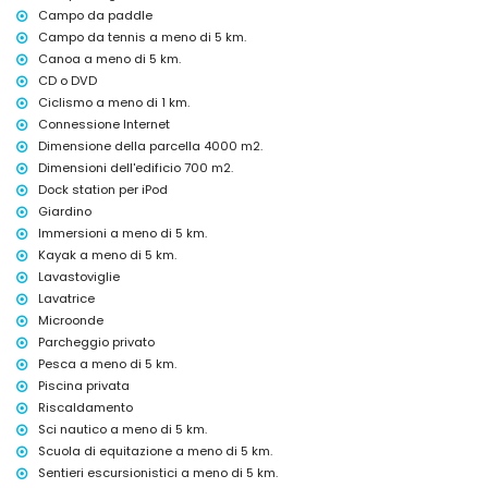
doccia esterna
Campo da paddle
area salotto esterna e area pranzo esterna
Campo da tennis a meno di 5 km.
3 posti auto privati coperti e 10 posti auto privati
Canoa a meno di 5 km.
CD o DVD
Ulteriori informazioni
Ciclismo a meno di 1 km.
città più vicina: Javea (a meno di 5 chilometri dalla villa)
Connessione Internet
spiaggia più vicina: El Arenal, Javea (a meno di 5 chilometri dalla
Dimensione della parcella 4000 m2.
villa)
porto più vicino: Puerto Aduanas del Mar, Javea (a meno di 5
Dimensioni dell'edificio 700 m2.
chilometri dalla villa)
Dock station per iPod
parco più vicino: Montgo, Javea (a meno di 5 chilometri dalla villa)
Giardino
aeroporto più vicino: Alicante (a meno di 100 chilometri dalla villa)
Immersioni a meno di 5 km.
secondo aeroporto più vicino: Valencia (> 100 chilometri)
Kayak a meno di 5 km.
animali ammessi
Lavastoviglie
L'alloggio è molto adatto per famiglie con bambini
Lavatrice
Servizi e dotazioni inclusi nel prezzo di affitto di questa villa di
Microonde
lusso
Parcheggio privato
internet (WiFi)
Pesca a meno di 5 km.
ferro e asse da stiro
Piscina privata
biancheria da letto e asciugamani
Riscaldamento
servizio reception e servizio di emergenza 24 ore su 24
Sci nautico a meno di 5 km.
campo da paddle e campo da calcio
ping pong
Scuola di equitazione a meno di 5 km.
riscaldamento centralizzato e aria condizionata
Sentieri escursionistici a meno di 5 km.