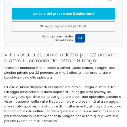
Calcolo del prezzo con il calendario
Aggiungi ai tuoi preferiti
Valutazione media
8,1
94 Valutazioni
Villa Rosalia 22 pax è adatto per 22 persone
e offre 10 camere da letto e 8 bagni.
Grande e luminosa villa di lusso a Javea, Costa Blanca, Spagna, con
piscina privata per 22 persone. La villa è situata in un'area rurale e
boschiva vicino alla spiaggia.
La villa di lusso dispone di 10 camere da letto e 8 bagni, distribuiti tra
l'alloggio principale e un'unità separata. L'alloggio offre privacy, un
meraviglioso giardino con prato, ghiaia e alberi, una splendida piscina e
viste incantevoli sulla valle. Il suo comfort e la prossimità alla spiaggia,
alle attività sportive, alle strutture di intrattenimento, ai luoghi di svago, ai
monumenti e alla cultura rendono questa villa di lusso un'ottima scelta
per trascorrere le vostre vacanze in Spagna con la famiglia, gli amici e
persino i vostri animali domestici.