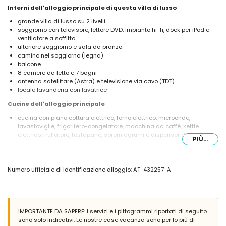
Interni dell'alloggio principale di questa villa di lusso
grande villa di lusso su 2 livelli
soggiorno con televisore, lettore DVD, impianto hi-fi, dock per iPod e
ventilatore a soffitto
ulteriore soggiorno e sala da pranzo
camino nel soggiorno (legna)
balcone
8 camere da letto e 7 bagni
antenna satellitare (Astra) e televisione via cavo (TDT)
locale lavanderia con lavatrice
Cucine dell'alloggio principale
cucina con piano cottura elettrico, forno elettrico, microonde,
lavastoviglie, frigorifero-congelatore, macchina da caffè, kettle
elettrico, frullatore, tostapane, spremiagrumi e dispenser d'acqua
PIÙ...
Camere da letto e bagni dell'alloggio principale
3 camere da letto climatizzate, ciascuna con letto queen size
Numero ufficiale di identificazione alloggio: AT-432257-A
(dimensioni 200 x 160 cm) e bagno privato
camera da letto con letto queen size (dimensioni 200 x 160 cm),
ventilatore e bagno privato
camera da letto con letto queen size (dimensioni 200 x 160 cm) e
ventilatore
IMPORTANTE DA SAPERE: I servizi e i pittogrammi riportati di seguito
camera da letto climatizzata con letto queen size (dimensioni 200 x
sono solo indicativi. Le nostre case vacanza sono per lo più di
160 cm)