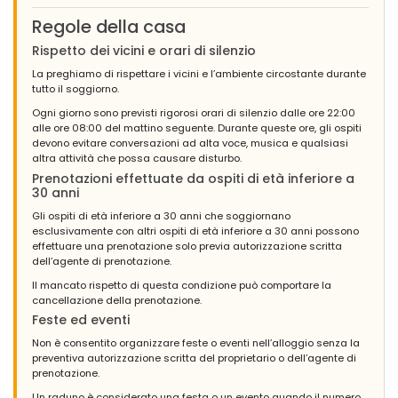
esterna della casa che all'interno. Camere spaziose e
Regole della casa
confortevoli, due barbecue, elettrico ea carbonella, non molto
spaziosi ma utili, cucine molto ben attrezzate con stoviglie.
Rispetto dei vicini e orari di silenzio
Paddle tennis, campo un po' vecchiotto ma utilizzabile, tavolo
La preghiamo di rispettare i vicini e l’ambiente circostante durante
da ping-pong nuovo, porta da calcetto...piscina in perfette
tutto il soggiorno.
condizioni (anche se il tempo non permette di utilizzarla molto).
Casa a 5/10 minuti in auto dalla spiaggia (5 km), vicine città
Ogni giorno sono previsti rigorosi orari di silenzio dalle ore 22:00
turistiche e bellissime.
alle ore 08:00 del mattino seguente. Durante queste ore, gli ospiti
devono evitare conversazioni ad alta voce, musica e qualsiasi
altra attività che possa causare disturbo.
Prenotazioni effettuate da ospiti di età inferiore a
- 8,7
30 anni
Gruppi di amici - Settembre 2023 - Spagna :
Gli ospiti di età inferiore a 30 anni che soggiornano
(Testo originale)
esclusivamente con altri ospiti di età inferiore a 30 anni possono
Casa ubicada en zona tranquila, buena orientación, a 10 min de
effettuare una prenotazione solo previa autorizzazione scritta
Javea. A destacar zona de barbacoa y piscina mismo nivel y
dell’agente di prenotazione.
bien integrado.
Il mancato rispetto di questa condizione può comportare la
(Tradotto da Google)
cancellazione della prenotazione.
Casa situata in una zona tranquilla, buon orientamento, a 10
Feste ed eventi
minuti da Javea. Da evidenziare la zona barbecue e la piscina
Non è consentito organizzare feste o eventi nell’alloggio senza la
sullo stesso livello e ben integrate.
preventiva autorizzazione scritta del proprietario o dell’agente di
prenotazione.
Un raduno è considerato una festa o un evento quando il numero