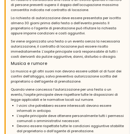
- 7,7
di persone presenti supera il doppio dell’occupazione massima
Gruppi di amici - Settembre 2022 - Paesi Bassi :
consentita indicata nel contratto di locazione.
(Testo originale)
La richiesta di autorizzazione deve essere presentata per iscritto
Prima huis hoor, overal dichtbij, zouden volgende keer dit huis
almeno 30 giorni prima della festa o dell’evento previsto. Il
gewoon weer huren
proprietario o l’agente di prenotazione può rifiutare la richiesta
oppure imporre condizioni e costi aggiuntivi.
(Tradotto da Google)
Se viene organizzata una festa o un evento senza la necessaria
Grande casa, vicino a tutto, affitterei di nuovo questa casa la
autorizzazione, il contratto di locazione può essere risolto
prossima volta
immediatamente. L’ospite principale sarà responsabile di tutti i
costi derivanti da pulizie aggiuntive, danni, disturbo o disagio.
Musica e rumore
- 8,6
La musica e gli altri suoni non devono essere udibili al di fuori dei
Gruppi di amici - Settembre 2021 - Paesi Bassi :
confini dell’alloggio, salvo preventiva autorizzazione scritta del
proprietario o dell’agente di prenotazione.
(Testo originale)
Zeker huren deze accomodatie
Quando viene concessa l’autorizzazione per una festa o un
evento, l’ospite principale deve rispettare tutte le disposizioni di
(Tradotto da Google)
legge applicabili e le normative locali sul rumore.
Affitta sicuramente questo alloggio
I vicini che potrebbero essere interessati devono essere
informati in anticipo.
L’ospite principale deve ottenere personalmente tutti i permessi
comunali o amministrativi necessari.
- 6,6
Devono essere rispettate tutte le condizioni aggiuntive stabilite
Famiglie con figli piccoli - Aprile 2021 - Spagna :
dal proprietario o dall’agente di prenotazione.