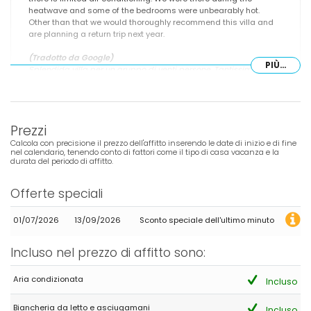
heatwave and some of the bedrooms were unbearably hot.
Other than that we would thoroughly recommend this villa and
are planning a return trip next year.
(Tradotto da Google)
PIÙ...
Splendida villa per un gruppo di venti persone. Tantissime
attività sportive a disposizione. I campi da padel sono un vero
vantaggio. Nell'armadio esterno si trovano molti gonfiabili per la
piscina. I nostri figli e nipoti hanno adorato la villa e la piscina.
La casa è dotata di tutto il necessario, ma l'aria condizionata è
Prezzi
limitata. Ci siamo stati durante l'ondata di caldo e alcune
camere da letto erano insopportabilmente calde. A parte
Calcola con precisione il prezzo dell'affitto inserendo le date di inizio e di fine
questo, consigliamo vivamente questa villa e stiamo già
nel calendario, tenendo conto di fattori come il tipo di casa vacanza e la
durata del periodo di affitto.
programmando di tornarci l'anno prossimo.
Offerte speciali
- 9,1
01/07/2026
13/09/2026
Sconto speciale dell'ultimo minuto
Gruppi di amici - Maggio 2026 - Regno Unito :
(Testo originale)
Incluso nel prezzo di affitto sono:
We only found the outside cupboard part way through the week.
Lots of balls/inflatables/umbrellas in there!
Aria condizionata
Incluso
(Tradotto da Google)
Abbiamo trovato l'armadio esterno solo a metà settimana.
Biancheria da letto e asciugamani
Incluso