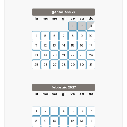
gennaio 2027
lu
ma
me
gi
ve
sa
do
1
2
3
4
5
6
7
8
9
10
11
12
13
14
15
16
17
18
19
20
21
22
23
24
25
26
27
28
29
30
31
febbraio 2027
lu
ma
me
gi
ve
sa
do
1
2
3
4
5
6
7
8
9
10
11
12
13
14