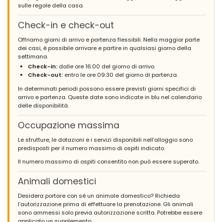
sulle regole della casa.
(Testo originale)
Heerlijk huis voor grote groep. Lekker leefbaar voldoende
Check-in e check-out
koelingen. Je hebt wel rekening te houden met je buren ivm
geluidsoverlast
Offriamo giorni di arrivo e partenza flessibili. Nella maggior parte
dei casi, è possibile arrivare e partire in qualsiasi giorno della
(Tradotto da Google)
settimana.
Bella casa per un gruppo numeroso. Bello e vivibile,
Check-in:
dalle ore 16:00 del giorno di arrivo.
raffreddamento sufficiente. Devi tenere conto dei tuoi vicini per
Check-out:
entro le ore 09:30 del giorno di partenza.
quanto riguarda l'inquinamento acustico
In determinati periodi possono essere previsti giorni specifici di
arrivo e partenza. Queste date sono indicate in blu nel calendario
delle disponibilità.
- 8,4
Occupazione massima
Famiglie con figli piccoli - Giugno 2024 - Regno Unito :
(Testo originale)
Le strutture, le dotazioni e i servizi disponibili nell’alloggio sono
This is a lovely home for a big all-age family group like ours, and
predisposti per il numero massimo di ospiti indicato.
has many rooms as well as a spacious garden so that even our
Il numero massimo di ospiti consentito non può essere superato.
very big group never felt cramped. The villa was clean, and had
loads of utensils, plenty of freezer and fridge space, and things
worked well. In terms of furnishing and presentation it's not high
Animali domestici
end luxury, but it's very nice and great value for money, because
it is so big, clean and easy to gather in the big room or patio, or
Desidera portare con sé un animale domestico? Richieda
have quieter time in the smaller rooms. If there is one thing we
l’autorizzazione prima di effettuare la prenotazione. Gli animali
wish we had done differently it would be bringing our own padel
sono ammessi solo previa autorizzazione scritta. Potrebbe essere
balls so we could play properly.
applicato un supplemento.