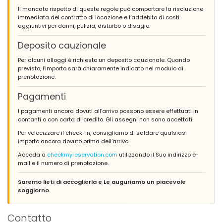
(Testo originale)
Il mancato rispetto di queste regole può comportare la risoluzione
Zona de barbacoa y piscina inmejorable.
immediata del contratto di locazione e l’addebito di costi
aggiuntivi per danni, pulizia, disturbo o disagio.
(Tradotto da Google)
Area barbecue e piscina imbattibili.
Deposito cauzionale
Per alcuni alloggi è richiesto un deposito cauzionale. Quando
previsto, l’importo sarà chiaramente indicato nel modulo di
- 8,1
prenotazione.
Famiglie con figli più grandi - Settembre 2020 - Spagna :
Pagamenti
(Testo originale)
Tuvimos una estancia perfecta La casa es enorme, es difícil
I pagamenti ancora dovuti all’arrivo possono essere effettuati in
que esté todo al 100% pero en general muy bien Algunas sillas
contanti o con carta di credito. Gli assegni non sono accettati.
del exterior están algo feuchas pero nada importante
Per velocizzare il check-in, consigliamo di saldare qualsiasi
(Tradotto da Google)
importo ancora dovuto prima dell’arrivo.
Abbiamo trascorso un soggiorno perfetto La casa è enorme, è
Acceda a
checkmyreservation.com
utilizzando il Suo indirizzo e-
difficile che tutto sia al 100% ma in generale molto buono Alcune
mail e il numero di prenotazione.
sedie all'esterno sono un po' brutte ma niente di importante
Saremo lieti di accoglierla e Le auguriamo un piacevole
soggiorno.
- 9,0
Famiglie con figli piccoli - Ottobre 2019 - Danimarca :
Contatto