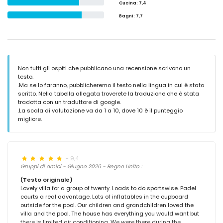
Cucina
: 7,4
Bagni
: 7,7
Non tutti gli ospiti che pubblicano una recensione scrivono un
testo.
.Ma se lo faranno, pubblicheremo il testo nella lingua in cui è stato
scritto. Nella tabella allegata troverete la traduzione che è stata
tradotta con un traduttore di google.
.La scala di valutazione va da 1 a 10, dove 10 è il punteggio
migliore.
- 9,4
Gruppi di amici - Giugno 2026 - Regno Unito :
(Testo originale)
Lovely villa for a group of twenty. Loads to do sportswise. Padel
courts a real advantage. Lots of inflatables in the cupboard
outside for the pool. Our children and grandchildren loved the
villa and the pool. The house has everything you would want but
there is limited air conditioning. We were there during the