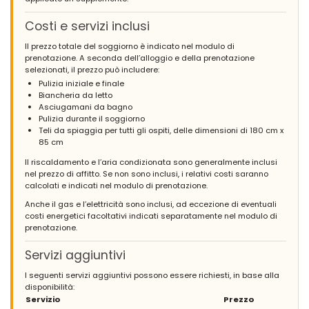
(Tradotto da Google)
Costi e servizi inclusi
Questa è una casa deliziosa per un grande gruppo familiare di
tutte le età come il nostro, e ha molte stanze e un ampio
Il prezzo totale del soggiorno è indicato nel modulo di
giardino, così anche il nostro gruppo molto numeroso non si è
prenotazione. A seconda dell’alloggio e della prenotazione
mai sentito a disagio. La villa era pulita e aveva un sacco di
selezionati, il prezzo può includere:
utensili, un sacco di spazio nel freezer e nel frigorifero, e tutto
Pulizia iniziale e finale
funzionava bene. In termini di arredamento e presentazione non
Biancheria da letto
è un lusso di fascia alta, ma è molto bella e ha un ottimo
Asciugamani da bagno
rapporto qualità-prezzo, perché è così grande, pulita e facile
Pulizia durante il soggiorno
riunirsi nella grande stanza o nel patio, o avere più tranquillità
Teli da spiaggia per tutti gli ospiti, delle dimensioni di 180 cm x
nelle stanze più piccole. Se c'è una cosa che avremmo voluto
85 cm
fare diversamente, sarebbe stata portare le nostre palline da
Il riscaldamento e l’aria condizionata sono generalmente inclusi
paddle per poter giocare come si deve.
nel prezzo di affitto. Se non sono inclusi, i relativi costi saranno
calcolati e indicati nel modulo di prenotazione.
Anche il gas e l’elettricità sono inclusi, ad eccezione di eventuali
- 9,6
costi energetici facoltativi indicati separatamente nel modulo di
Coppie giovani - Aprile 2024 - Regno Unito :
prenotazione.
(Testo originale)
Servizi aggiuntivi
Ideal villa for a large group. The two kitchens provide ample
space however it can be a bit awkward having to go between
I seguenti servizi aggiuntivi possono essere richiesti, in base alla
two kitchens to prepare things. Overall this space was excellent
disponibilità:
value for money and we would return again!
Servizio
Prezzo