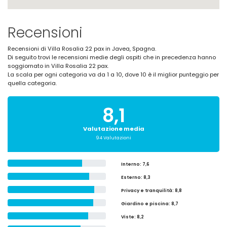
Recensioni
Recensioni di Villa Rosalia 22 pax in Javea, Spagna.
Di seguito trovi le recensioni medie degli ospiti che in precedenza hanno
soggiornato in Villa Rosalia 22 pax.
La scala per ogni categoria va da 1 a 10, dove 10 è il miglior punteggio per
quella categoria.
8,1
Valutazione media
94 Valutazioni
Interno
: 7,6
Esterno
: 8,3
Privacy e tranquilità
: 8,8
Giardino e piscina
: 8,7
Viste
: 8,2