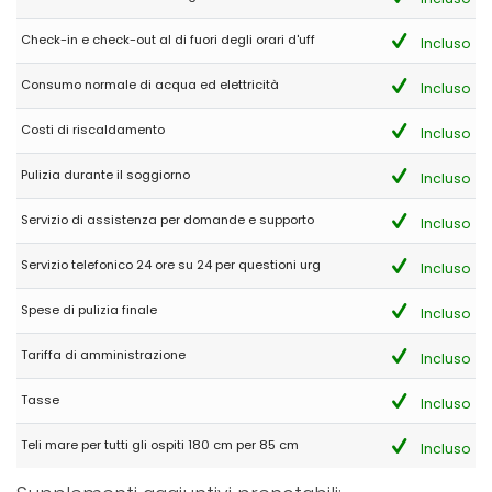
C'erano un sacco di palloni, gonfiabili e ombrelli dentro!
Check-in e check-out al di fuori degli orari d'uff
Incluso
Consumo normale di acqua ed elettricità
Incluso
- 7,3
- Ottobre 2024 - Paesi Bassi :
Costi di riscaldamento
Incluso
(Testo originale)
HET IS EEN SUPER HUIS VOOR FAMILIES, GROTE GROEPEN ALLES IS
AANWEZIG , GENOEG SERVIES, KOELKASTEN,VRIEZERS, RUIMTES
Pulizia durante il soggiorno
Incluso
WAAR IEDER ZICH KAN TERUG TREKKEN HEERLIJKE TUIN MET SUPER
ZWEMBAD MET VEEL LIGSTOELEN JAMMER DAT DE PADEL BAAN MET
Servizio di assistenza per domande e supporto
Incluso
GROEN AAN EEN KANT BEDEKT WAS
Servizio telefonico 24 ore su 24 per questioni urg
(Tradotto da Google)
Incluso
È UNA SUPER CASA PER FAMIGLIE, GRANDI GRUPPI, TUTTO È
DISPONIBILE, MOLTE stoviglie, FRIGORIFERI, CONGELATORI, CAMERE
Spese di pulizia finale
Incluso
DOVE TUTTI POSSONO RITIRARSI BEL GIARDINO CON SUPER
PISCINA CON MOLTE TALI SEDIE UN LATO
Tariffa di amministrazione
Incluso
Tasse
Incluso
- 8,7
Famiglie con figli più grandi - Ottobre 2024 - Norvegia :
Teli mare per tutti gli ospiti 180 cm per 85 cm
Incluso
(Testo originale)
The whole extended family with children, children-in-law and