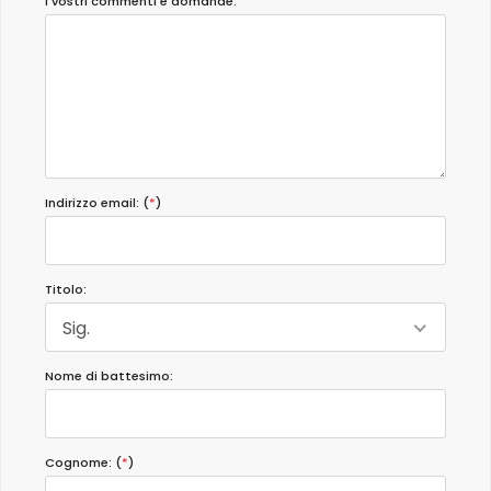
I vostri commenti e domande:
Indirizzo email: (
*
)
Titolo:
Sig.
Nome di battesimo:
Cognome: (
*
)