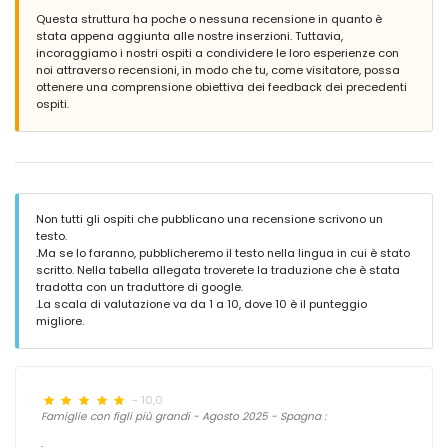
Questa struttura ha poche o nessuna recensione in quanto è
stata appena aggiunta alle nostre inserzioni. Tuttavia,
incoraggiamo i nostri ospiti a condividere le loro esperienze con
noi attraverso recensioni, in modo che tu, come visitatore, possa
ottenere una comprensione obiettiva dei feedback dei precedenti
ospiti.
Non tutti gli ospiti che pubblicano una recensione scrivono un
testo.
.Ma se lo faranno, pubblicheremo il testo nella lingua in cui è stato
scritto. Nella tabella allegata troverete la traduzione che è stata
tradotta con un traduttore di google.
.La scala di valutazione va da 1 a 10, dove 10 è il punteggio
migliore.
- 10,0
Famiglie con figli più grandi - Agosto 2025 - Spagna :
.