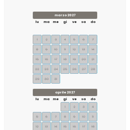
marzo 2027
lu
ma
me
gi
ve
sa
do
1
2
3
4
5
6
7
8
9
10
11
12
13
14
15
16
17
18
19
20
21
22
23
24
25
26
27
28
29
30
31
aprile 2027
lu
ma
me
gi
ve
sa
do
1
2
3
4
5
6
7
8
9
10
11
12
13
14
15
16
17
18