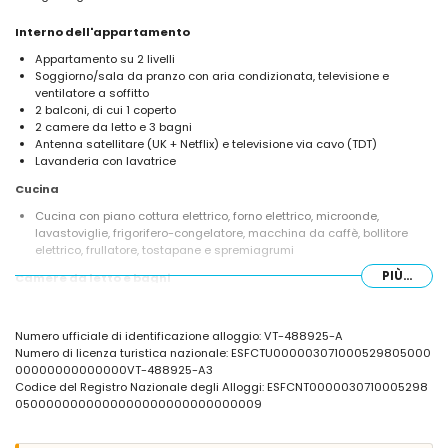
Interno dell'appartamento
Appartamento su 2 livelli
Soggiorno/sala da pranzo con aria condizionata, televisione e
ventilatore a soffitto
2 balconi, di cui 1 coperto
2 camere da letto e 3 bagni
Antenna satellitare (UK + Netflix) e televisione via cavo (TDT)
Lavanderia con lavatrice
Cucina
Cucina con piano cottura elettrico, forno elettrico, microonde,
lavastoviglie, frigorifero-congelatore, macchina da caffè, bollitore
elettrico, frullatore, tostapane e spremiagrumi
PIÙ...
Camere da letto e bagni
Camera da letto con aria condizionata, letto matrimoniale, televisione
e bagno en-suite
Numero ufficiale di identificazione alloggio: VT-488925-A
Camera da letto con aria condizionata, 2 letti singoli, televisione e
Numero di licenza turistica nazionale: ESFCTU000003071000529805000
bagno en-suite
00000000000000VT-488925-A3
Bagno en-suite con lavabo singolo, combinazione vasca/doccia e
Codice del Registro Nazionale degli Alloggi: ESFCNT0000030710005298
WC
0500000000000000000000000000009
Bagno en-suite con lavabo singolo, doccia e WC
Bagno con lavabo singolo, doccia e WC