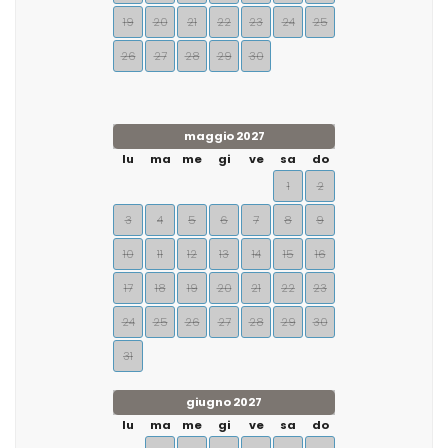
19
20
21
22
23
24
25
26
27
28
29
30
maggio 2027
lu
ma
me
gi
ve
sa
do
1
2
3
4
5
6
7
8
9
10
11
12
13
14
15
16
17
18
19
20
21
22
23
24
25
26
27
28
29
30
31
giugno 2027
lu
ma
me
gi
ve
sa
do