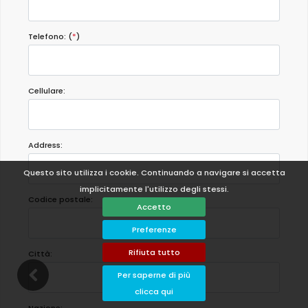
Telefono: (
*
)
Cellulare:
Address:
Questo sito utilizza i cookie. Continuando a navigare si accetta
implicitamente l'utilizzo degli stessi.
Codice postale:
Accetto
Preferenze
Rifiuta tutto
Città:
Per saperne di più
clicca qui