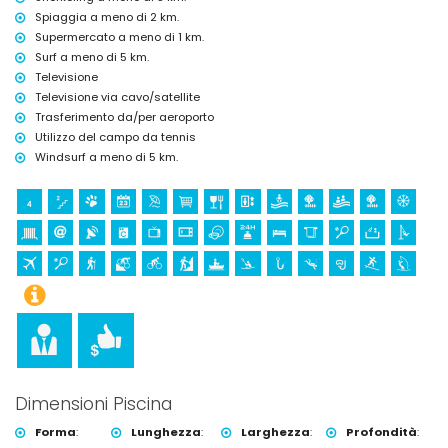
dall'alloggio)
Spiaggia a meno di 2 km.
Museo (Histórico de Jávea, Jávea), chiesa (Virgen de Loreto, Puerto,
Supermercato a meno di 1 km.
Jávea), rovina (Molinos de Viento, Jávea), monumento (Pueblo de
Surf a meno di 5 km.
Jávea, Jávea), luogo storico (Pueblo de Jávea e Jávea) (entro 5
Televisione
chilometri dall'alloggio)
Castello (Portal de la Vila e Dénia) (entro 25 chilometri dall'alloggio)
Televisione via cavo/satellite
Trasferimento da/per aeroporto
Sport
Utilizzo del campo da tennis
Tennis, escursionismo, mountain bike, ciclismo, arrampicata,
Windsurf a meno di 5 km.
canottaggio, kayak, pesca, immersioni, snorkeling, surf e windsurf
(entro 5 chilometri dall'appartamento)
Golf (Golf Jávea) e equitazione (entro 10 chilometri
dall'appartamento)
Dimensioni Piscina
Forma
:
Lunghezza
:
Larghezza
:
Profondità
: