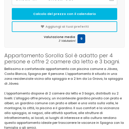
Calcolo del prezzo con il calendario
Aggiungi ai tuoi preferiti
Valutazione media
9
3 Valutazioni
Appartamento Sorolla Sol è adatto per 4
persone e offre 2 camere da letto e 3 bagni.
Bellissimo e confortevole appartamento con piscina comune a Jávea,
Costa Blanca, Spagna per 4 persone. L'appartamento è situato in una
zona residenziale vicino alla spiaggia e a 2 km da La Grava, la spiaggia
di Jávea.
L'appartamento dispone di 2 camere da letto e 3 bagni, distribuiti su 2
livelli. L'alloggio offre privacy, un incantevole giardino privato con prato e
alberi, un giardino comune con prato e alberi e una vista sulla valle, le
montagne, la città, la piscina e il giardino. Il suo comfort e la vicinanza
alla spiaggia, ai negozi, alle attività sportive, alle strutture di
intrattenimento, ai locali, ai luoghi di interesse e alla cultura rendono
questo appartamento ideale per trascorrere le vacanze in Spagna con la
famiglia o gli amici.