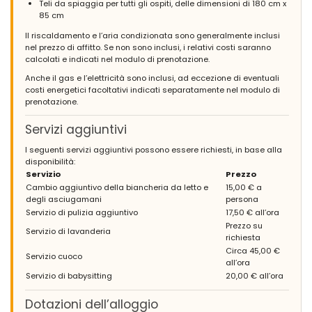
Teli da spiaggia per tutti gli ospiti, delle dimensioni di 180 cm x
85 cm
Il riscaldamento e l’aria condizionata sono generalmente inclusi
nel prezzo di affitto. Se non sono inclusi, i relativi costi saranno
calcolati e indicati nel modulo di prenotazione.
Anche il gas e l’elettricità sono inclusi, ad eccezione di eventuali
costi energetici facoltativi indicati separatamente nel modulo di
prenotazione.
Servizi aggiuntivi
I seguenti servizi aggiuntivi possono essere richiesti, in base alla
disponibilità:
Servizio
Prezzo
Cambio aggiuntivo della biancheria da letto e
15,00 € a
degli asciugamani
persona
Servizio di pulizia aggiuntivo
17,50 € all’ora
Prezzo su
Servizio di lavanderia
richiesta
Circa 45,00 €
Servizio cuoco
all’ora
Servizio di babysitting
20,00 € all’ora
Dotazioni dell’alloggio