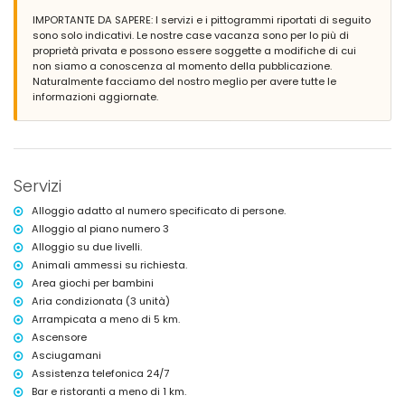
Esterno dell'appartamento
IMPORTANTE DA SAPERE: I servizi e i pittogrammi riportati di seguito
Terreno recintato
sono solo indicativi. Le nostre case vacanza sono per lo più di
Piscina comune a forma di laguna di 15m x 8m e 2m di profondità
proprietà privata e possono essere soggette a modifiche di cui
Piscina per bambini
non siamo a conoscenza al momento della pubblicazione.
Incantevole giardino privato con prato, alberi e mobili da giardino con
Naturalmente facciamo del nostro meglio per avere tutte le
lettini
informazioni aggiornate.
Giardino comune con prato e alberi
Parco giochi
3 terrazze, di cui 2 coperte
Doccia esterna
Area salotto esterna e area pranzo esterna
Servizi
Spazio garage comune
Ulteriori informazioni
Alloggio adatto al numero specificato di persone.
Alloggio al piano numero 3
Città più vicina: Jávea (entro 2 chilometri dall'appartamento)
Alloggio su due livelli.
Riva più vicina: Mediterráneo, Jávea (entro 2 chilometri
dall'appartamento)
Animali ammessi su richiesta.
Spiaggia più vicina: La Grava, Jávea (entro 2 chilometri
Area giochi per bambini
dall'appartamento)
Aria condizionata (3 unità)
Porto più vicino: Aduanas del Mar (entro 2 chilometri
Arrampicata a meno di 5 km.
dall'appartamento)
Ascensore
Parco più vicino: Montgó, Jávea (entro 2 chilometri dall'appartamento)
Aeroporto più vicino: Alicante (entro 100 chilometri dall'appartamento)
Asciugamani
Secondo aeroporto più vicino: Valencia (> 100 chilometri)
Assistenza telefonica 24/7
Trasporto pubblico nelle vicinanze: autobus entro 1000 metri
Bar e ristoranti a meno di 1 km.
Si prega di consultare se sono ammessi animali domestici