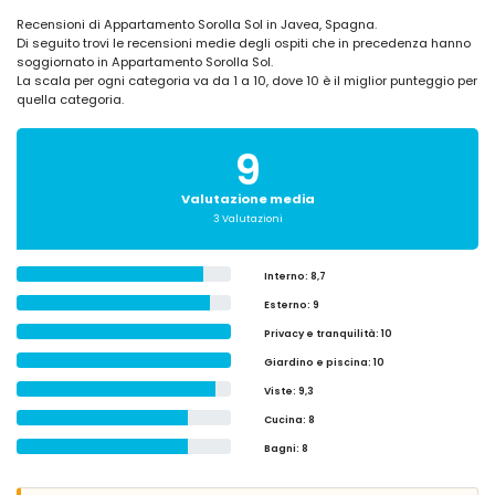
Recensioni di Appartamento Sorolla Sol in Javea, Spagna.
Di seguito trovi le recensioni medie degli ospiti che in precedenza hanno
soggiornato in Appartamento Sorolla Sol.
La scala per ogni categoria va da 1 a 10, dove 10 è il miglior punteggio per
quella categoria.
9
Valutazione media
3 Valutazioni
Interno
: 8,7
Esterno
: 9
Privacy e tranquilità
: 10
Giardino e piscina
: 10
Viste
: 9,3
Cucina
: 8
Bagni
: 8