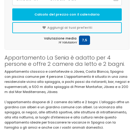
Calcolo del prezzo con il calendario
Aggiungi ai tuoi preferiti
Valutazione media
7,5
14 Valutazioni
Appartamento La Senia è adatto per 4
persone e offre 2 camere da letto e 2 bagni.
Appartamento classico e confortevole a Jávea, Costa Blanca, Spagna
con piscina comune per 4 persone. L'appartamento è situato in una zona
residenziale vicino alla spiaggia, a pochi passi da ristoranti, bar, negozi e
supermercati, a 500 m dalla spiaggia di Primer Montañar, Jávea e a 200
m dal Mar Mediterraneo, Jávea.
L'appartamento dispone di 2 camere da letto e 2 bagni. L'alloggio offre un
giardino con alberi e un giardino comune con alberi. La vicinanza alla
spiaggia, ai negozi, alle attività sportive, alle strutture di intrattenimento,
alla vita notturna, ai luoghi d'interesse e alla cultura rende questo
appartamento ideale per trascorrere le vacanze in Spagna con la
famiglia o gli amici e anche con i vostri animali domestici.