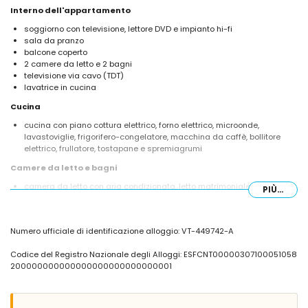
Interno dell'appartamento
soggiorno con televisione, lettore DVD e impianto hi-fi
sala da pranzo
balcone coperto
2 camere da letto e 2 bagni
televisione via cavo (TDT)
lavatrice in cucina
Cucina
cucina con piano cottura elettrico, forno elettrico, microonde,
lavastoviglie, frigorifero-congelatore, macchina da caffè, bollitore
elettrico, frullatore, tostapane e spremiagrumi
Camere da letto e bagni
camera da letto con aria condizionata, letto matrimoniale e bagno
PIÙ...
en-suite
camera da letto con aria condizionata e 2 letti singoli
bagno en-suite con lavabo singolo, doccia, bidet e WC
Numero ufficiale di identificazione alloggio: VT-449742-A
bagno con lavabo singolo, combinazione vasca/doccia, bidet e WC
Esterno dell'appartamento
Codice del Registro Nazionale degli Alloggi: ESFCNT00000307100051058
200000000000000000000000000001
grande terreno recintato
piscina comune a forma di rene
giardino con alberi
giardino comune con alberi