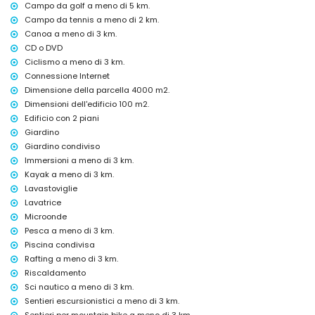
Campo da golf a meno di 5 km.
letto extra e lettini/culle per bambini (su richiesta)
Campo da tennis a meno di 2 km.
Canoa a meno di 3 km.
Attività di intrattenimento e tempo libero per le vostre vacanze a
Jávea, Costa Blanca
CD o DVD
Ciclismo a meno di 3 km.
passeggiata (El Arenal e Jávea) (a 500 metri dalla casa)
Connessione Internet
bar (a 1000 metri dalla casa)
discoteca (a 5 chilometri dalla casa)
Dimensione della parcella 4000 m2.
Dimensioni dell'edificio 100 m2.
Luoghi di interesse e cultura a Jávea, Costa Blanca
Edificio con 2 piani
museo (Histórico de Jávea), chiesa (San Bartolomé, Pueblo, Jávea),
Giardino
rovina (Pueblo de Jávea), monumento (Pueblo de Jávea), edificio
Giardino condiviso
architettonico (Pueblo de Jávea) e luogo storico (Pueblo de Jávea)
Immersioni a meno di 3 km.
(entro 5 chilometri dall'alloggio)
Kayak a meno di 3 km.
castello (Portal de la Vila e Denia) (entro 25 chilometri dall'alloggio)
Lavastoviglie
Sport
Lavatrice
tennis, golf (La Sella Golf, Denia), escursionismo, mountain bike,
Microonde
ciclismo, arrampicata, canoa, kayak, rafting, pesca, immersioni,
Pesca a meno di 3 km.
snorkeling, surf, windsurf e sci d'acqua (entro 5 chilometri
Piscina condivisa
dall'appartamento)
Rafting a meno di 3 km.
equitazione (entro 10 chilometri dall'appartamento)
Riscaldamento
Sci nautico a meno di 3 km.
Sentieri escursionistici a meno di 3 km.