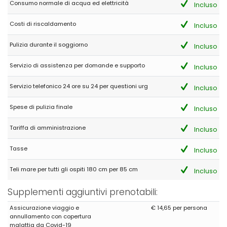
(Tradotto da Google)
Consumo normale di acqua ed elettricità
Incluso
L'appartamento ha una dimensione perfetta per due o quattro
persone. La sua attrezzatura è completa e non manca
Costi di riscaldamento
Incluso
assolutamente nulla. L'urbanizzazione in cui si trova era molto
tranquilla durante i giorni che abbiamo trascorso (seconda
metà di maggio) grazie al fatto che c'era un'occupazione molto
Pulizia durante il soggiorno
Incluso
bassa. In alta stagione, ci si aspetta più intrattenimento. Si trova
in una zona con ottimo accesso sia alle spiagge che alle aree di
Servizio di assistenza per domande e supporto
Incluso
servizio. Puoi raggiungere a piedi l'area del porto perfettamente,
l'area dell'Arenal e la sua spiaggia è meglio in auto. C'è un buon
Servizio telefonico 24 ore su 24 per questioni urg
supermercato, farmacia e negozi a 10 minuti a piedi.
Incluso
Spese di pulizia finale
Incluso
- 8,9
Tariffa di amministrazione
Incluso
Gruppi di amici - Febbraio 2022 - Regno Unito :
(Testo originale)
Tasse
Incluso
Really lovely comfortable place.
Teli mare per tutti gli ospiti 180 cm per 85 cm
Incluso
(Tradotto da Google)
Posto davvero incantevole e confortevole.
Supplementi aggiuntivi prenotabili:
Assicurazione viaggio e
€ 14,65 per persona
annullamento con copertura
malattia da Covid-19