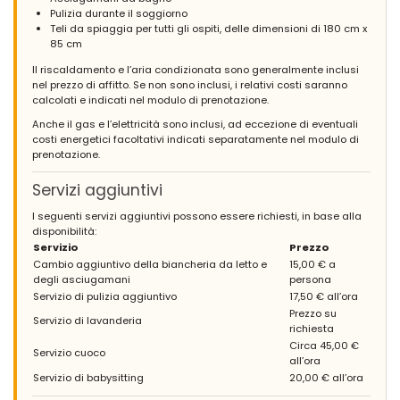
Pulizia durante il soggiorno
Teli da spiaggia per tutti gli ospiti, delle dimensioni di 180 cm x
85 cm
Il riscaldamento e l’aria condizionata sono generalmente inclusi
nel prezzo di affitto. Se non sono inclusi, i relativi costi saranno
calcolati e indicati nel modulo di prenotazione.
Anche il gas e l’elettricità sono inclusi, ad eccezione di eventuali
costi energetici facoltativi indicati separatamente nel modulo di
prenotazione.
Servizi aggiuntivi
I seguenti servizi aggiuntivi possono essere richiesti, in base alla
disponibilità:
Servizio
Prezzo
Cambio aggiuntivo della biancheria da letto e
15,00 € a
degli asciugamani
persona
Servizio di pulizia aggiuntivo
17,50 € all’ora
Prezzo su
Servizio di lavanderia
richiesta
Circa 45,00 €
Servizio cuoco
all’ora
Servizio di babysitting
20,00 € all’ora