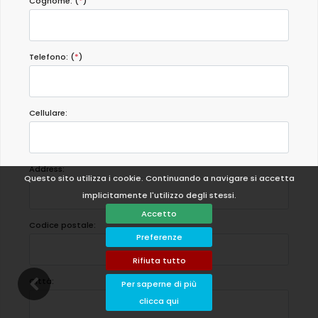
Cognome: (
*
)
Telefono: (
*
)
Cellulare:
Address:
Questo sito utilizza i cookie. Continuando a navigare si accetta
implicitamente l'utilizzo degli stessi.
Accetto
Codice postale:
Preferenze
Rifiuta tutto
Città:
Per saperne di più
clicca qui