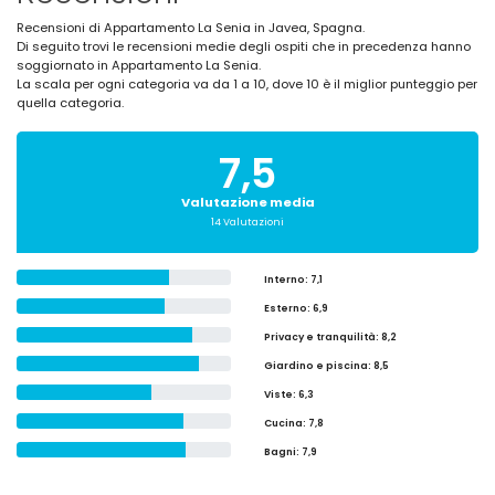
Recensioni di Appartamento La Senia in Javea, Spagna.
Di seguito trovi le recensioni medie degli ospiti che in precedenza hanno
soggiornato in Appartamento La Senia.
La scala per ogni categoria va da 1 a 10, dove 10 è il miglior punteggio per
quella categoria.
7,5
Valutazione media
14 Valutazioni
Interno
: 7,1
Esterno
: 6,9
Privacy e tranquilità
: 8,2
Giardino e piscina
: 8,5
Viste
: 6,3
Cucina
: 7,8
Bagni
: 7,9