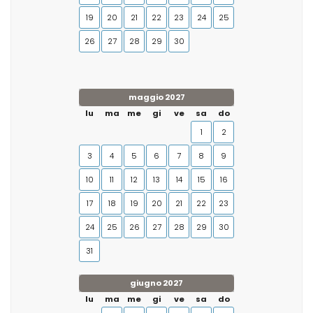
19
20
21
22
23
24
25
26
27
28
29
30
maggio 2027
lu
ma
me
gi
ve
sa
do
1
2
3
4
5
6
7
8
9
10
11
12
13
14
15
16
17
18
19
20
21
22
23
24
25
26
27
28
29
30
31
giugno 2027
lu
ma
me
gi
ve
sa
do