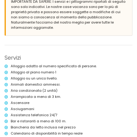
IMPORTANTE DA SAPERE: I servizi e i pittogrammi riportati di seguito
terrazza coperta
sono solo indicativi. Le nostre case vacanza sono per lo più di
doccia esterna
proprietà privata e possono essere soggette a modifiche di cui
area soggiorno all'aperto
non siamo a conoscenza al momento della pubblicazione.
Naturalmente facciamo del nostro meglio per avere tutte le
Ulteriori informazioni
informazioni aggiornate.
città più vicina: Jávea (a 500 metri dall'appartamento)
riva o sponda più vicina: Mar Mediterraneo, Jávea (a 200 metri
dall'appartamento)
spiaggia più vicina: Primer Montañar, Jávea (a 500 metri
dall'appartamento)
Servizi
porto più vicino: Duanes del Mar, Jávea (a 500 metri
dall'appartamento)
Alloggio adatto al numero specificato di persone.
parco più vicino: La Plana, Jávea (a 200 metri dall'appartamento)
Alloggio al piano numero 1
aeroporto più vicino: Alicante (a 100 chilometri dall'appartamento)
Alloggio su un unico livello.
secondo aeroporto più vicino: Valencia (a più di 100 chilometri)
animali domestici ammessi
Animali domestici ammessi.
L'edificio in cui si trova l'alloggio è dotato di ascensore.
Aria condizionata (2 unità)
Arrampicata a meno di 3 km.
Servizi e strutture inclusi nel prezzo di affitto dell'appartamento
Ascensore
internet (WiFi)
Asciugamani
aspirapolvere, ferro e asse da stiro
Assistenza telefonica 24/7
biancheria da letto e asciugamani
Bar e ristoranti a meno di 100 m.
servizio di reception e servizio di emergenza 24 ore su 24
riscaldamento centrale e aria condizionata
Biancheria da letto inclusa nel prezzo
Calendario di disponibilità in tempo reale
Servizi e strutture a pagamento