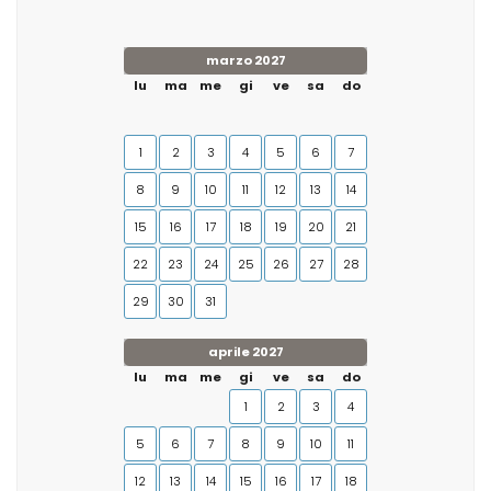
marzo 2027
lu
ma
me
gi
ve
sa
do
1
2
3
4
5
6
7
8
9
10
11
12
13
14
15
16
17
18
19
20
21
22
23
24
25
26
27
28
29
30
31
aprile 2027
lu
ma
me
gi
ve
sa
do
1
2
3
4
5
6
7
8
9
10
11
12
13
14
15
16
17
18