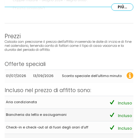
Coppie mature - Giugno 2024 - Regno Unito :
PIÙ...
(Testo originale)
Very nice apartment. We had a lovely holiday there
(Tradotto da Google)
Appartamento molto carino. Abbiamo trascorso una bella
Prezzi
vacanza lì
Calcola con precisione il prezzo dell'affitto inserendo le date di inizio e di fine
nel calendario, tenendo conto di fattori come il tipo di casa vacanza e la
durata del periodo di affitto.
- 6,7
Coppie mature - Maggio 2022 - Spagna :
Offerte speciali
(Testo originale)
El apartamento tiene un tamaño perfecto para dos o cuatro
01/07/2026
13/09/2026
Sconto speciale dell'ultimo minuto
personas. El equipamiento del mismo es completo y no se echa
en falta absolutamente nada. La urbanización en la que se
Incluso nel prezzo di affitto sono:
encuentra estuvo muy tranquila durante los días que pasamos
(segunda quincena de mayo) gracias a que había una
ocupación muy baja. En temporada alta es de esperar mayor
Aria condizionata
Incluso
animación. Se encuentra situado en una zona con excelentes
accesos tanto a las playas como a zonas de servicio. A la zona
Biancheria da letto e asciugamani
Incluso
del Puerto se puede ir andando perfectamente, a la zona del
Arenal y su playa es mejor en coche. Hay un buen
Check-in e check-out al di fuori degli orari d'uff
supermercado, farmacia y tiendas a menos de 10 min andando.
Incluso