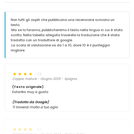
Non tutti gli ospiti che pubblicano una recensione scrivono un
testo.
.Ma se lo faranno, pubblicheremo il testo nella lingua in cui è stato
scritto. Nella tabella allegata troverete la traduzione che è stata
tradotta con un traduttore di google.
.La scala di valutazione va da 1 a 10, dove 10 è il punteggio
migliore.
- 7,3
Coppie mature - Giugno 2025 - Spagna :
(Testo originale)
Estaréis muy a gusto
(Tradotto da Google)
Ti troverai molto a tuo agio
- 8,3