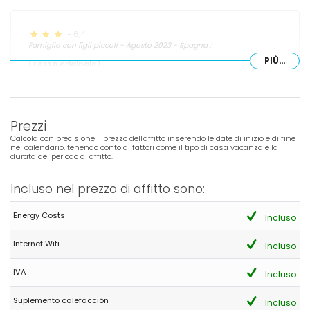
- 6,4
Famiglie con figli piccoli - Agosto 2023 - Spagna :
PIÙ...
(Testo originale)
Lo que ofrece la villa es tal y como aparece en la promoción del
inmueble.
(Tradotto da Google)
Prezzi
Ciò che offre la villa è come appare nella promozione della
proprietà.
Calcola con precisione il prezzo dell'affitto inserendo le date di inizio e di fine
nel calendario, tenendo conto di fattori come il tipo di casa vacanza e la
durata del periodo di affitto.
- 9,8
Incluso nel prezzo di affitto sono:
Famiglie con figli più grandi - Agosto 2023 - Francia :
(Testo originale)
Energy Costs
Incluso
parfait
Internet Wifi
Incluso
(Tradotto da Google)
Perfetto
IVA
Incluso
Suplemento calefacción
Risposta dell'amministratore:
Merci Monsieur Rahmani, Nous
Incluso