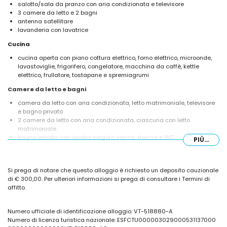
salotto/sala da pranzo con aria condizionata e televisore
3 camere da letto e 2 bagni
antenna satellitare
lavanderia con lavatrice
Cucina
cucina aperta con piano cottura elettrico, forno elettrico, microonde,
lavastoviglie, frigorifero, congelatore, macchina da caffè, kettle
elettrico, frullatore, tostapane e spremiagrumi
Camere da letto e bagni
camera da letto con aria condizionata, letto matrimoniale, televisore
e bagno privato
2 camere da letto con aria condizionata, ciascuna con letto
matrimoniale
bagno privato con lavabo singolo, vasca, doccia e WC
PIÙ...
bagno con lavabo singolo, doccia e WC
Esterni della villa
Si prega di notare che questo alloggio è richiesto un deposito cauzionale
terreno recintato
di € 300,00. Per ulteriori informazioni si prega di consultare i Termini di
piscina privata di 8m x 4m
affitto.
splendido giardino con prato, ghiaia, alberi e arredi da giardino con
lettini
barbecue
Numero ufficiale di identificazione alloggio: VT-518880-A
doccia esterna
Numero di licenza turistica nazionale: ESFCTU000003029000531137000
area soggiorno esterna e area pranzo esterna