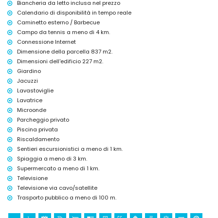
Biancheria da letto inclusa nel prezzo
passeggiata (a meno di 1000 metri dalla casa)
Calendario di disponibilità in tempo reale
Caminetto esterno / Barbecue
Sport
Campo da tennis a meno di 4 km.
escursionismo (a meno di 1000 metri dalla villa)
Connessione Internet
tennis (a meno di 5 chilometri dalla villa)
Dimensione della parcella 837 m2.
golf (a meno di 10 chilometri dalla villa)
Dimensioni dell'edificio 227 m2.
Giardino
Jacuzzi
Lavastoviglie
Lavatrice
Microonde
Parcheggio privato
Piscina privata
Riscaldamento
Sentieri escursionistici a meno di 1 km.
Spiaggia a meno di 3 km.
Supermercato a meno di 1 km.
Televisione
Televisione via cavo/satellite
Trasporto pubblico a meno di 100 m.