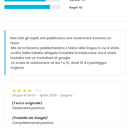
Cucina
: 7,3
Bagni
: 8,1
Non tutti gli ospiti che pubblicano una recensione scrivono un
testo.
.Ma se lo faranno, pubblicheremo il testo nella lingua in cui è stato
scritto. Nella tabella allegata troverete la traduzione che è stata
tradotta con un traduttore di google.
.La scala di valutazione va da 1 a 10, dove 10 è il punteggio
migliore.
- 8,9
Gruppi di amici - Aprile 2026 - Spagna :
(Testo originale)
Totalmente positiva.
(Tradotto da Google)
Completamente positivo.