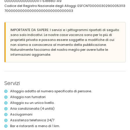
00000000000000VT-518880-A9
2 posti auto privati e recintati
Codice del Registro Nazionale degli Alloggi: ESFCNT00000302900053113
700000000000000000000000000003
Ulteriori informazioni
città più vicina: Calpe (a meno di 3 chilometri dalla villa)
spiaggia più vicina: Playa Levante (a meno di 3 chilometri dalla villa)
IMPORTANTE DA SAPERE: I servizi e i pittogrammi riportati di seguito
aeroporto più vicino: El Altet (Alicante) (a meno di 100 chilometri dalla
sono solo indicativi. Le nostre case vacanza sono per lo più di
villa)
proprietà privata e possono essere soggette a modifiche di cui
secondo aeroporto più vicino: Manises (Valencia) (> 100 chilometri)
non siamo a conoscenza al momento della pubblicazione.
mezzi pubblici nelle vicinanze: autobus a meno di 100 metri
Naturalmente facciamo del nostro meglio per avere tutte le
divieto di fumare
informazioni aggiornate.
animali domestici non ammessi
L'alloggio è molto adatto per famiglie con bambini
Servizi e attrezzature inclusi nel prezzo di affitto della villa
internet (WiFi)
ferro da stiro e asse da stiro
Servizi
biancheria da letto e asciugamani
servizio di emergenza 24 ore su 24
Alloggio adatto al numero specificato di persone.
jacuzzi esterna
Alloggio non fumatori
Alloggio su un unico livello.
Servizi e attrezzature a pagamento extra
Aria condizionata (4 unità)
riscaldamento centrale e aria condizionata
Asciugamani
lettino per bambini (su richiesta)
Assistenza telefonica 24/7
Intrattenimento e attività ricreative per le vostre vacanze a
Bar e ristoranti a meno di 1 km.
Calpe, Costa Blanca