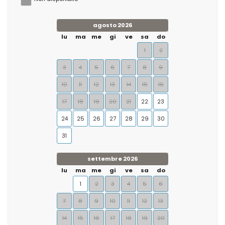
agosto 2026
lu
ma
me
gi
ve
sa
do
1
2
3
4
5
6
7
8
9
10
11
12
13
14
15
16
17
18
19
20
21
22
23
24
25
26
27
28
29
30
31
settembre 2026
lu
ma
me
gi
ve
sa
do
1
2
3
4
5
6
7
8
9
10
11
12
13
14
15
16
17
18
19
20