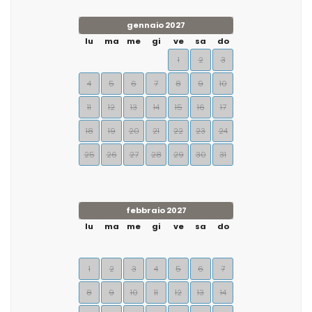
gennaio 2027
lu
ma
me
gi
ve
sa
do
1
2
3
4
5
6
7
8
9
10
11
12
13
14
15
16
17
18
19
20
21
22
23
24
25
26
27
28
29
30
31
febbraio 2027
lu
ma
me
gi
ve
sa
do
1
2
3
4
5
6
7
8
9
10
11
12
13
14