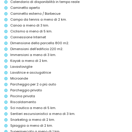
Calendario di disponibilità in tempo reale
Calpe, Costa Blanca
Caminetto aperto
bar (a meno di 500 metri dalla casa)
Caminetto esterno / Barbecue
cinema (a meno di 1000 metri dalla casa)
Campo da tennis a meno di 2 km.
discoteca, nightclub, passeggiata (Passeggiata Ecologica) e parco
Canoa a meno di 3 km.
divertimenti (Fun Park - Calpe) (a meno di 5 chilometri dalla casa)
Ciclismo a meno di 5 km.
parco tematico (Terra Mitica), zoo (Terra Natura) e parco acquatico
Connessione Internet
(Aqualandia / Mundomar) (a meno di 10 chilometri dalla casa)
Dimensione della parcella 800 m2.
Attrazioni e cultura a Calpe, Costa Blanca
Dimensioni dell'edificio 220 m2.
rovine (Baños de la Reina) (a meno di 5 chilometri dall'alloggio)
Immersioni a meno di 3 km.
castello (Moraira) (a meno di 10 chilometri dall'alloggio)
Kayak a meno di 2 km.
Lavastoviglie
Sport
Lavatrice e asciugatrice
tennis, escursionismo, ciclismo, canoa, kayak, immersioni, snorkeling,
Microonde
windsurf e sci nautico (a meno di 5 chilometri dalla villa)
Parcheggio per 2 o più auto
golf (San Jaime), equitazione e arrampicata (a meno di 10 chilometri
dalla villa)
Parcheggio privato
Piscina privata
Riscaldamento
Sci nautico a meno di 5 km.
Sentieri escursionistici a meno di 3 km.
Snorkeling a meno di 2 km.
Spiaggia a meno di 2 km.
Supermercato a meno di 1 km.