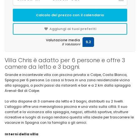
Calcolo del prezzo con il calendario
Aggiungi ai tuoi preferiti
Valutazione media
9,2
8 Valutazioni
Villa Chris è adatto per 6 persone e offre 3
camere da letto e 3 bagni.
Grande e incantevole villa con piscina privata a Calpe, Costa Blanca,
Spagna per 6 persone. La casa si trova in una zona residenziale vicino
alla spiaggia, a pochi passi da ristoranti e bar e a 2 km dalla spiaggia
Arenal-Bol di Calpe.
La villa dispone di 3 camere da letto e 3 bagni, distribuiti su 2 livelli.
L'alloggio offre una meravigliosa piscina e una vista sulla città. Il suo
comfort e la vicinanza alla spiaggia, negozi, attività sportive, strutture
ricreative e luoghi di svago rendono questa villa ideale per trascorrere le
vacanze in Spagna con la famiglia o gli amici.
Interni della villa