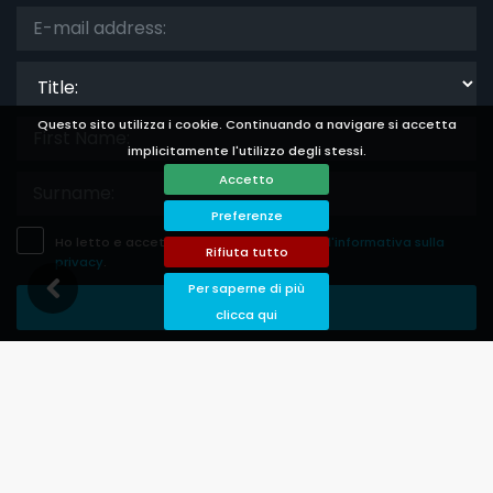
Title:
Questo sito utilizza i cookie. Continuando a navigare si accetta
implicitamente l'utilizzo degli stessi.
Accetto
Preferenze
Ho letto e accetto
l'informativa legale
e
l'informativa sulla
Rifiuta tutto
privacy
.
Per saperne di più
Salva Abbonamento
clicca qui
Languages
Currencies