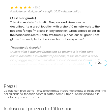
- 10,0
Famiglie con figli piccoli - Luglio 2025 - Regno Unito :
(Testo originale)
This villa really is fantastic. The pool and views are as
described. Its a great location with a short 10 minute walk to the
beaches/shops/markets in any direction. Great places to eat at
the beachside restaurants. We tried 3 places out..all great. I am
gluten free and plenty of options for that everywhere!!
(Tradotto da Google)
Questa villa è davvero fantastica. La piscina e la vista sono
come descritte. È in un'ottima posizione, a soli 10 minuti a piedi
da spiagge, negozi e mercati in qualsiasi direzione. Ottimi posti
PIÙ...
dove mangiare nei ristoranti sulla spiaggia. Ne abbiamo provati
tre... tutti ottimi. Sono celiaca e ci sono tantissime opzioni
ovunque!
Prezzi
Calcola con precisione il prezzo dell'affitto inserendo le date di inizio e di fine
- 10,0
nel calendario, tenendo conto di fattori come il tipo di casa vacanza e la
Famiglie con figli più grandi - Luglio 2021 - Francia :
durata del periodo di affitto.
(Testo originale)
Tout pour passer de belles vacances
Incluso nel prezzo di affitto sono: