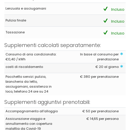
(Tradotto da Google)
Lenzuola e asciugamani
Tutto per una fantastica vacanza
Incluso
Pulizia finale
Incluso
- 9,6
Tassazione
Incluso
Famiglie con figli piccoli - Agosto 2020 - Francia :
(Testo originale)
Supplementi calcolati separatamente:
maison spacieuse, fonctionnelle et bien équipée. Son plus, outre
une vue spectaculaire sur le Peñon, est la proximité avec la
*
Consumo di aria condizionata:
In base al consumo per
plage El Arenal qui se situe à environ 1km soit 15 minutes à pied,
€0,40 / kWh
prenotazione
vacances sans voiture garanties
*
costi di riscaldamento
€ 20 al giorno
Nous avons passé comme chaque année d'excellentes
vacances par votre intermédiaire. A bientôt
Pacchetto servizi: pulizia,
€ 380 per prenotazione
biancheria da letto,
(Tradotto da Google)
asciugamani, assistenza in
casa spaziosa, funzionale e ben attrezzata. Il suo vantaggio,
loco, telefono 24 ore su 24
oltre a una vista spettacolare sul Peñon, è la vicinanza alla
spiaggia di El Arenal che dista circa 1 km o 15 minuti a piedi,
Supplementi aggiuntivi prenotabili:
vacanze senza auto garantite.
Abbiamo trascorso, come ogni anno, una vacanza eccellente
Accompagnamento all'alloggio
€ 50 per prenotazione
grazie a te. A presto
Assicurazione viaggio e
€ 14,65 per persona
annullamento con copertura
malattia da Covid-19