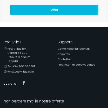
Send
Pool Villas
Support
Pool Villas b.v.
Como hacer la reserva?
Deltazijde 20B,
Nosotros
1261ZM, Blaricum
Contattaci
Olanda
Proprietari di case vacanza
Tel: +34 960 628 101
www.poolvillas.com
Visit our Facebook page
SEGUICI
Non perdere mai le nostre offerte