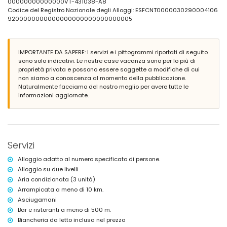
00000000000000VT-431038-A8
piscina privata di dimensioni 10m x 5m
Codice del Registro Nazionale degli Alloggi: ESFCNT0000030290004106
4 terrazze, di cui 1 coperta
9200000000000000000000000000005
barbecue
doccia esterna
area salotto esterna e area pranzo esterna
posto auto privato in garage e 2 posti auto privati
IMPORTANTE DA SAPERE: I servizi e i pittogrammi riportati di seguito
sono solo indicativi. Le nostre case vacanza sono per lo più di
Ulteriori informazioni
proprietà privata e possono essere soggette a modifiche di cui
non siamo a conoscenza al momento della pubblicazione.
spiaggia più vicina: Arenal-Bol, Calpe (a meno di 2 chilometri dalla
Naturalmente facciamo del nostro meglio per avere tutte le
villa)
informazioni aggiornate.
porto più vicino: Calpe (a meno di 2 chilometri dalla villa)
parco più vicino a 500 metri dalla villa
aeroporto più vicino: Alicante (a meno di 100 chilometri dalla villa)
secondo aeroporto più vicino: Valencia (> 100 chilometri)
gli animali domestici non sono ammessi
L'alloggio è molto adatto a famiglie con bambini
Servizi
Strutture e servizi inclusi nel prezzo di affitto della villa
Alloggio adatto al numero specificato di persone.
internet (WiFi)
Alloggio su due livelli.
aspirapolvere e ferro da stiro con asse da stiro
Aria condizionata (3 unità)
biancheria da letto e asciugamani
Arrampicata a meno di 10 km.
Strutture e servizi a pagamento aggiuntivo
Asciugamani
Bar e ristoranti a meno di 500 m.
riscaldamento centralizzato e aria condizionata
Biancheria da letto inclusa nel prezzo
Intrattenimento e attività ricreative per le vostre vacanze a