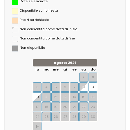
Date selezionate
Disponibile su richiesta
Prezzi su richiesta
Non consentita come data di inizio
Non consentita come data di fine
Non disponibile
agosto 2026
lu
ma
me
gi
ve
sa
do
1
2
3
4
5
6
7
8
9
10
11
12
13
14
15
16
17
18
19
20
21
22
23
24
25
26
27
28
29
30
31