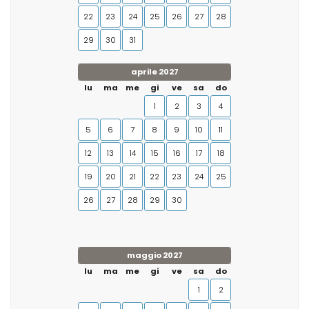
22
23
24
25
26
27
28
29
30
31
aprile 2027
lu
ma
me
gi
ve
sa
do
1
2
3
4
5
6
7
8
9
10
11
12
13
14
15
16
17
18
19
20
21
22
23
24
25
26
27
28
29
30
maggio 2027
lu
ma
me
gi
ve
sa
do
1
2