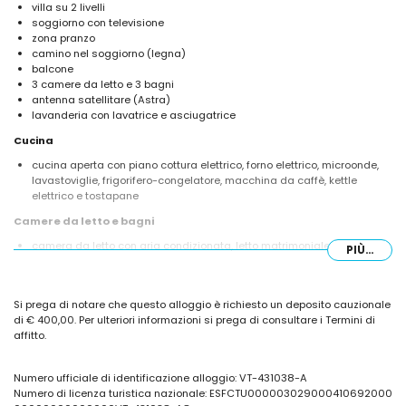
villa su 2 livelli
soggiorno con televisione
zona pranzo
camino nel soggiorno (legna)
balcone
3 camere da letto e 3 bagni
antenna satellitare (Astra)
lavanderia con lavatrice e asciugatrice
Cucina
cucina aperta con piano cottura elettrico, forno elettrico, microonde,
lavastoviglie, frigorifero-congelatore, macchina da caffè, kettle
elettrico e tostapane
Camere da letto e bagni
camera da letto con aria condizionata, letto matrimoniale e bagno
PIÙ...
privato
2 camere da letto con aria condizionata, ciascuna con letto
matrimoniale
Si prega di notare che questo alloggio è richiesto un deposito cauzionale
bagno privato con doppio lavabo, combinazione vasca/doccia e
di € 400,00. Per ulteriori informazioni si prega di consultare i Termini di
asciugacapelli
affitto.
bagno con doppio lavabo e combinazione vasca/doccia
bagno con lavabo singolo e wc
Numero ufficiale di identificazione alloggio: VT-431038-A
Esterni della villa
Numero di licenza turistica nazionale: ESFCTU000003029000410692000
terreno recintato