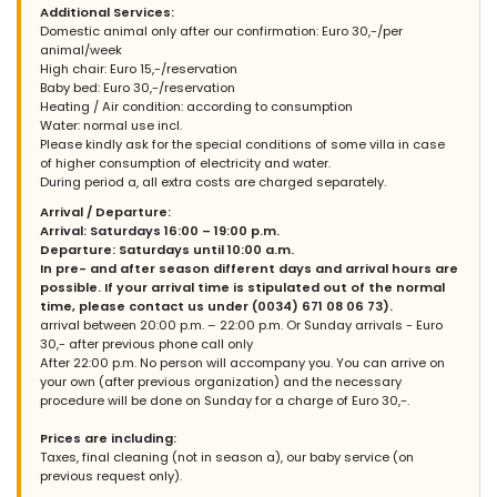
Additional Services:
(Tradotto da Google)
Domestic animal only after our confirmation: Euro 30,-/per
Una delle aziende più disponibili, molto accomodante, un
animal/week
piacere avere a che fare. Consiglio vivamente questo alloggio e
High chair: Euro 15,-/reservation
compagnia Una vacanza meravigliosa
Baby bed: Euro 30,-/reservation
Heating / Air condition: according to consumption
Water: normal use incl.
Please kindly ask for the special conditions of some villa in case
of higher consumption of electricity and water.
During period a, all extra costs are charged separately.
Arrival / Departure:
Arrival: Saturdays 16:00 – 19:00 p.m.
Departure: Saturdays until 10:00 a.m.
In pre- and after season different days and arrival hours are
possible. If your arrival time is stipulated out of the normal
time, please contact us under (0034) 671 08 06 73).
arrival between 20:00 p.m. – 22:00 p.m. Or Sunday arrivals - Euro
30,- after previous phone call only
After 22:00 p.m. No person will accompany you. You can arrive on
your own (after previous organization) and the necessary
procedure will be done on Sunday for a charge of Euro 30,-.
Prices are including:
Taxes, final cleaning (not in season a), our baby service (on
previous request only).