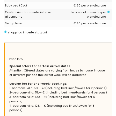
- 10,0
Baby bed (Cot)
€ 30 per prenotazione
Gruppi di amici - Giugno 2019 - Regno Unito :
*
Costi di riscaldamento, in base
In base al consumo per
(Testo originale)
al consumo
prenotazione
I cannot recommend Villa Chris enough. Excellent
accommodation set in beautiful surroundings close to all
Seggiolone
€ 20 per prenotazione
amenities. We will definitely be returning.
*
Excellent accommodation, immaculately clean had everything
si applica in certe stagioni
we needed and more
(Tradotto da Google)
Non posso raccomandare abbastanza Villa Chris. Sistemazione
eccellente situata in un ambiente splendido vicino a tutti i
servizi. Ritorneremo sicuramente.
Price Info
Sistemazione eccellente, perfettamente pulita aveva tutto ciò di
Special offers for certain arrival dates:
cui avevamo bisogno e altro ancora
Attention
: Offered dates are varying from house to house. In case
of different periods the lowest week will be deducted
Service fee for one-week-bookings:
- 10,0
1-bedroom-villa: 50,-- € (including bed linen/towels for 2 persons)
Famiglie con figli più grandi - Giugno 2017 - Eire :
2-bedroom-villa: 75,-- € (including bed linen/towels for 4 persons)
3-bedroom-villa: 100,-- € (including bed linen/towels for 6
(Testo originale)
persons)
One of the most helpful companies, very accommodating, a
4-bedroom-villa: 125,-- € (including bed linen/towels for 8
pleasure to deal with. I would highly recommend this
persons)
accommodation and company A wonderful holiday