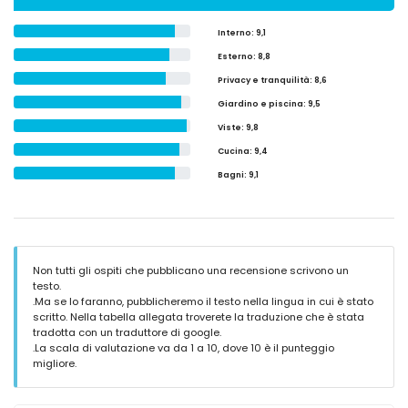
Interno
: 9,1
Esterno
: 8,8
Privacy e tranquilità
: 8,6
Giardino e piscina
: 9,5
Viste
: 9,8
Cucina
: 9,4
Bagni
: 9,1
Non tutti gli ospiti che pubblicano una recensione scrivono un
testo.
.Ma se lo faranno, pubblicheremo il testo nella lingua in cui è stato
scritto. Nella tabella allegata troverete la traduzione che è stata
tradotta con un traduttore di google.
.La scala di valutazione va da 1 a 10, dove 10 è il punteggio
migliore.