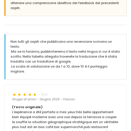
ottenere una comprensione obiettiva dei feedback dei precedenti
ospiti.
Non tutti gli ospiti che pubblicano una recensione scrivono un
testo.
.Ma se lo faranno, pubblicheremo il testo nella lingua in cui è stato
scritto. Nella tabella allegata troverete la traduzione che è stata
tradotta con un traduttore di google.
.La scala di valutazione va da 1 a 10, dove 10 è il punteggio
migliore.
- 10,0
Gruppi di amici - Giugno 2026 - Francia :
(Testo originale)
L'expérience a été parfaite a mes yeux très belle appartement
bien équipé moderne avec une vue depuis la terrasse a couper
le souffle la situation géographique stratégique est un véritable
plus tout est en bas café bar supermarché pub restaurant