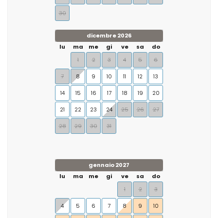
30
dicembre 2026
lu
ma
me
gi
ve
sa
do
1
2
3
4
5
6
7
8
9
10
11
12
13
14
15
16
17
18
19
20
21
22
23
24
25
26
27
28
29
30
31
gennaio 2027
lu
ma
me
gi
ve
sa
do
1
2
3
4
5
6
7
8
9
10