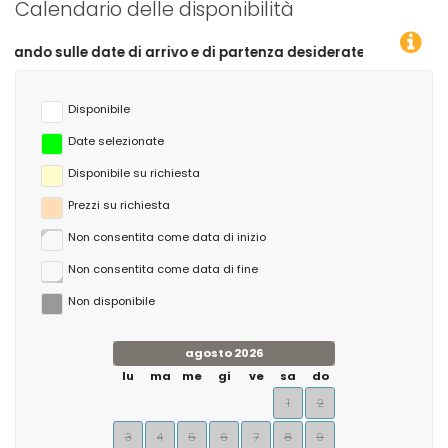
Calendario delle disponibilità
ate di arrivo e di partenza desiderate!
Disponibile
Date selezionate
Disponibile su richiesta
Prezzi su richiesta
Non consentita come data di inizio
Non consentita come data di fine
Non disponibile
agosto 2026
lu
ma
me
gi
ve
sa
do
1
2
3
4
5
6
7
8
9