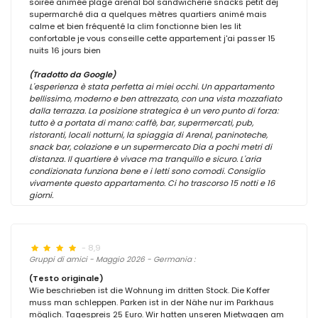
soirée animée plage arenal bol sandwicherie snacks petit dej
supermarché dia a quelques mètres quartiers animé mais
calme et bien fréquenté la clim fonctionne bien les lit
confortable je vous conseille cette appartement j'ai passer 15
nuits 16 jours bien
(Tradotto da Google)
L'esperienza è stata perfetta ai miei occhi. Un appartamento
bellissimo, moderno e ben attrezzato, con una vista mozzafiato
dalla terrazza. La posizione strategica è un vero punto di forza:
tutto è a portata di mano: caffè, bar, supermercati, pub,
ristoranti, locali notturni, la spiaggia di Arenal, paninoteche,
snack bar, colazione e un supermercato Dia a pochi metri di
distanza. Il quartiere è vivace ma tranquillo e sicuro. L'aria
condizionata funziona bene e i letti sono comodi. Consiglio
vivamente questo appartamento. Ci ho trascorso 15 notti e 16
giorni.
- 8,9
Gruppi di amici - Maggio 2026 - Germania :
(Testo originale)
Wie beschrieben ist die Wohnung im dritten Stock. Die Koffer
muss man schleppen. Parken ist in der Nähe nur im Parkhaus
möglich. Tagespreis 25 Euro. Wir hatten unseren Mietwagen am