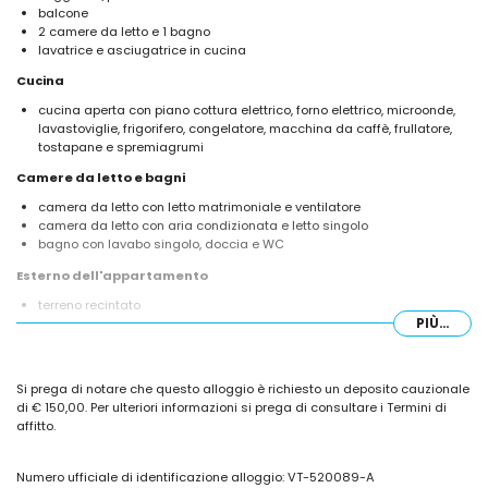
balcone
2 camere da letto e 1 bagno
lavatrice e asciugatrice in cucina
Cucina
cucina aperta con piano cottura elettrico, forno elettrico, microonde,
lavastoviglie, frigorifero, congelatore, macchina da caffè, frullatore,
tostapane e spremiagrumi
Camere da letto e bagni
camera da letto con letto matrimoniale e ventilatore
camera da letto con aria condizionata e letto singolo
bagno con lavabo singolo, doccia e WC
Esterno dell'appartamento
terreno recintato
PIÙ...
Maggiori informazioni
spiaggia più vicina: Playa Arenal-Bol (a meno di 25 metri
dall'appartamento)
Si prega di notare che questo alloggio è richiesto un deposito cauzionale
porto più vicino a meno di 1000 metri dall'appartamento
di € 150,00. Per ulteriori informazioni si prega di consultare i Termini di
aeroporto più vicino: El Altet (Alicante) (a meno di 100 chilometri
affitto.
dall'appartamento)
secondo aeroporto più vicino: Manises (Valencia) (> 100 chilometri)
mezzi pubblici nelle vicinanze: autobus a meno di 50 metri
Numero ufficiale di identificazione alloggio: VT-520089-A