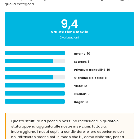
quella categoria.
9,4
Valutazione media
2 Valutazioni
Interno
: 10
Esterno
: 8
Privacy e tranquilità
: 10
Giardino e piscina
: 8
Viste
: 10
Cucina
: 10
Bagni
: 10
Questa struttura ha poche o nessuna recensione in quanto è
stata appena aggiunta alle nostre inserzioni. Tuttavia,
incoraggiamo i nostri ospiti a condividere le loro esperienze con
noi attraverso recensioni, in modo che tu, come visitatore, possa