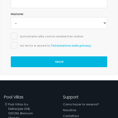
Nazione:
Iscrivetemi alla vostra newsletter online.
Ho letto e accetto
l'informativa sulla privacy
.
Send
Pool Villas
Support
Pool Villas b.v.
Como hacer la reserva?
Deltazijde 20B,
Nosotros
1261ZM, Blaricum
Contattaci
Olanda