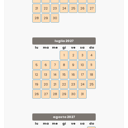
21
22
23
24
25
26
27
28
29
30
luglio 2027
lu
ma
me
gi
ve
sa
do
1
2
3
4
5
6
7
8
9
10
11
12
13
14
15
16
17
18
19
20
21
22
23
24
25
26
27
28
29
30
31
agosto 2027
lu
ma
me
gi
ve
sa
do