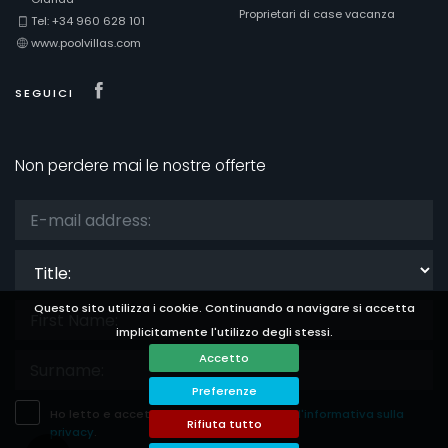
Proprietari di case vacanza
Tel: +34 960 628 101
www.poolvillas.com
Visit our Facebook page
SEGUICI
Non perdere mai le nostre offerte
Title:
Questo sito utilizza i cookie. Continuando a navigare si accetta
implicitamente l'utilizzo degli stessi.
Accetto
Preferenze
Ho letto e accetto
l'informativa legale
e
l'informativa sulla
Rifiuta tutto
privacy
.