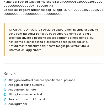
vietato fumare
Numero di licenza turistica nazionale: ESFCTU00000302900022982900
animali domestici non ammessi
000000000000000VT-520089-A3
La sistemazione è molto adatta per famiglie con bambini
Codice del Registro Nazionale degli Alloggi: ESFCNT0000030290002298
2900000000000000000000000000005
Servizi e comodità inclusi nel prezzo di affitto dell'appartamento
internet (WiFi)
ferro da stiro e asse da stiro
IMPORTANTE DA SAPERE: I servizi e i pittogrammi riportati di seguito
biancheria da letto e asciugamani
sono solo indicativi. Le nostre case vacanza sono per lo più di
servizio di emergenza 24 ore su 24
proprietà privata e possono essere soggette a modifiche di cui
Servizi e comodità a pagamento extra
non siamo a conoscenza al momento della pubblicazione.
Naturalmente facciamo del nostro meglio per avere tutte le
con aria condizionata
informazioni aggiornate.
lettino/culla per bambini (su richiesta)
Sport
tennis (a meno di 5 chilometri dall'appartamento)
Servizi
Alloggio adatto al numero specificato di persone.
Alloggio al piano numero 3
Alloggio non fumatori
Alloggio su un unico livello.
Aria condizionata (2 unità)
Asciugamani