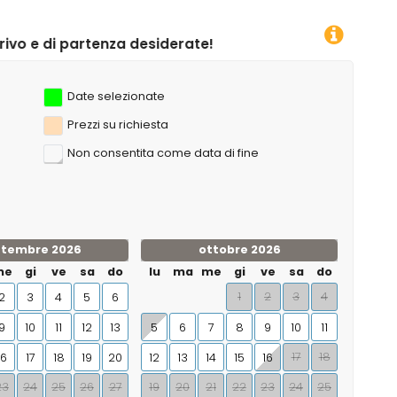
 desiderate!
Date selezionate
Prezzi su richiesta
Non consentita come data di fine
ttembre 2026
ottobre 2026
me
gi
ve
sa
do
lu
ma
me
gi
ve
sa
do
1
2
3
4
2
3
4
5
6
9
10
11
12
13
5
6
7
8
9
10
11
17
18
16
17
18
19
20
12
13
14
15
16
23
24
25
26
27
19
20
21
22
23
24
25