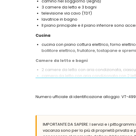
camino nel soggiorno (legna)
3 camere da letto e 3 bagni
televisione via cavo (TDT)
lavatrice in bagno
Il piano principale e il piano inferiore sono acces
Cucina
cucina con piano cottura elettrico, forno elettri
bollitore elettrico, frullatore, tostapane e spre
Camere da letto e bagni
2 camere da letto con aria condizionata, ciasc
camera da letto con aria condizionata con 2 letti
2 bagni privati, ciascuno con lavabo singolo, d
bagno con lavabo singolo, combinazione vasca
Numero ufficiale di identificazione alloggio: VT-4
Esterno della villa
terreno recintato
piscina privata di 12m x 5m e 2,2m di profondità
giardino con ghiaia, alberi e mobili da giardino c
IMPORTANTE DA SAPERE: I servizi e i pittogrammi r
3 terrazze, di cui 1 coperta
vacanza sono per lo più di proprietà privata e
barbecue