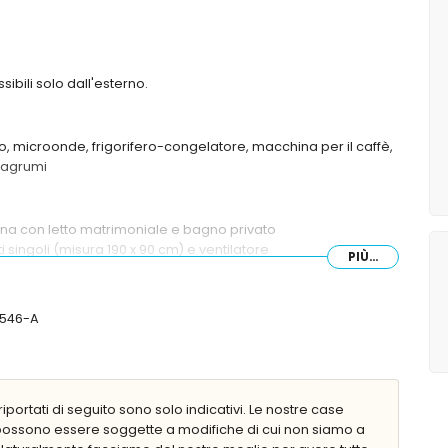
sibili solo dall'esterno.
co, microonde, frigorifero-congelatore, macchina per il caffè,
miagrumi
una con letto matrimoniale e bagno privato
 singoli (misura 190 x 90 cm) e ventilatore
PIÙ...
occia e WC
/doccia, bidet e WC
99546-A
on lettini
iportati di seguito sono solo indicativi. Le nostre case
 possono essere soggette a modifiche di cui non siamo a