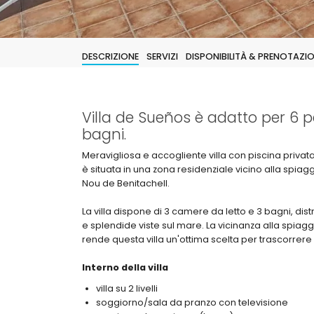
DESCRIZIONE
SERVIZI
DISPONIBILITÀ & PRENOTAZI
Villa de Sueños è adatto per 6 p
bagni.
Meravigliosa e accogliente villa con piscina privat
è situata in una zona residenziale vicino alla spia
Nou de Benitachell.
La villa dispone di 3 camere da letto e 3 bagni, distri
e splendide viste sul mare. La vicinanza alla spiaggia,
rende questa villa un'ottima scelta per trascorrere 
Interno della villa
villa su 2 livelli
soggiorno/sala da pranzo con televisione