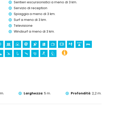
Sentieri escursionistici a meno di 3 km.
Servizio di reception
)
Spiaggia a meno di 3 km.
tre vacanze a Benitachell, Costa Blanca
Surf a meno di 3 km.
Televisione
Windsurf a meno di 3 km.
sta Blanca
hell), luogo storico (Pueblo Histórico e Benitachell) (entro 5
uia de Santa Mª Magdalena, Benitachell), castello (Castell
Or) e monumento (Castell de Teulada-Moraira) (entro 10
e, ciclismo, canoa, kayak, pesca, immersioni, snorkeling, surf
hilometri dalla villa)
 m.
Larghezza
:
5 m.
Profondità
:
2,2 m.