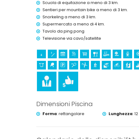
Scuola di equitazione a meno di 3 km.
Servizi e strutture con supplemento
Sentieri per mountain bike a meno di 3 km.
letto extra e letto/culla per bambini (su richiesta
Snorkeling a meno di 3 km.
Attività di intrattenimento e svago per le vos
Supermercato a meno di 4 km.
Tavolo da ping pong
bar (entro 5 chilometri dalla casa)
Televisione via cavo/satellite
Luoghi di interesse e cultura a Benitachell, Co
edificio architettonico (Pueblo Histórico, Benitac
chilometri dall'alloggio)
museo (Pueblo Histórico, Javea), chiesa (Parroq
de Teulada-Moraira), rovina (Torre del Cap d'
chilometri dall'alloggio)
Sport
tennis, equitazione, escursionismo, mountain bik
Dimensioni Piscina
e windsurf (entro 5 chilometri dalla villa)
golf (Club de Golf Javea) e sci nautico (entro 10 c
Forma
:
rettangolare
Lunghezza
:
12
arrampicata (entro 25 chilometri dalla villa)