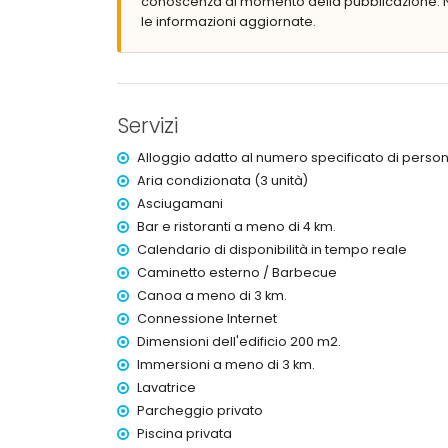
conoscenza al momento della pubblicazione. N
doccia esterna
le informazioni aggiornate.
area salotto esterna e zona pranzo esterna
posto auto coperto privato
Ulteriori informazioni
città più vicina: Poble Nou de Benitachell (entro 3
Servizi
sponda o riva più vicina: Mediterraneo (entro 3 c
spiaggia più vicina: Cala Moraig (entro 3 chilomet
Alloggio adatto al numero specificato di person
porto più vicino: El Portet, Moraira (entro 10 chilom
Aria condizionata (3 unità)
parco più vicino: Circle Park, Moraira (entro 10 ch
Asciugamani
aeroporto più vicino: Alicante (entro 100 chilometr
Bar e ristoranti a meno di 4 km.
secondo aeroporto più vicino: Valencia (> 100 c
animali non ammessi
Calendario di disponibilità in tempo reale
L'alloggio è molto adatto per famiglie con bamb
Caminetto esterno / Barbecue
Canoa a meno di 3 km.
Servizi e strutture inclusi nel prezzo di affitto d
Connessione Internet
internet (WiFi)
Dimensioni dell'edificio 200 m2.
ferro e asse da stiro
Immersioni a meno di 3 km.
biancheria da letto e asciugamani
Lavatrice
servizio di reception e servizio d'emergenza 24 
ping-pong
Parcheggio privato
riscaldamento centrale e aria condizionata
Piscina privata