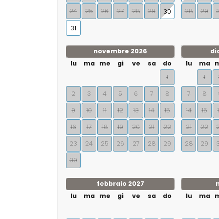
24
25
26
27
28
29
28
29
30
31
novembre 2026
di
lu
ma
me
gi
ve
sa
do
lu
ma
1
1
2
3
4
5
6
7
8
7
8
9
10
11
12
13
14
15
14
15
16
17
18
19
20
21
22
21
22
23
24
25
26
27
28
29
28
29
30
febbraio 2027
lu
ma
me
gi
ve
sa
do
lu
ma