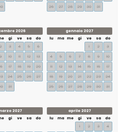
30
26
27
28
29
30
31
cembre 2026
gennaio 2027
me
gi
ve
sa
do
lu
ma
me
gi
ve
sa
do
2
3
4
5
6
1
2
3
9
10
11
12
13
4
5
6
7
8
9
10
16
17
18
19
20
11
12
13
14
15
16
17
23
24
25
26
27
18
19
20
21
22
23
24
30
31
25
26
27
28
29
30
31
marzo 2027
aprile 2027
me
gi
ve
sa
do
lu
ma
me
gi
ve
sa
do
1
2
3
4