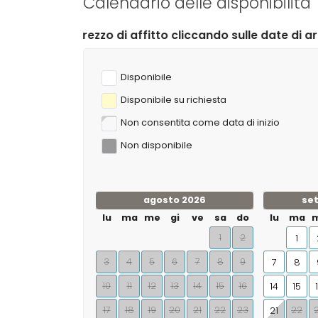
Calendario delle disponibilità
o di affitto cliccando sulle date di arrivo e di partenza
Disponibile
Disponibile su richiesta
Non consentita come data di inizio
Non disponibile
agosto 2026
se
lu
ma
me
gi
ve
sa
do
lu
ma
1
2
1
3
4
5
6
7
8
9
7
8
10
11
12
13
14
15
16
14
15
17
18
19
20
21
22
23
22
21