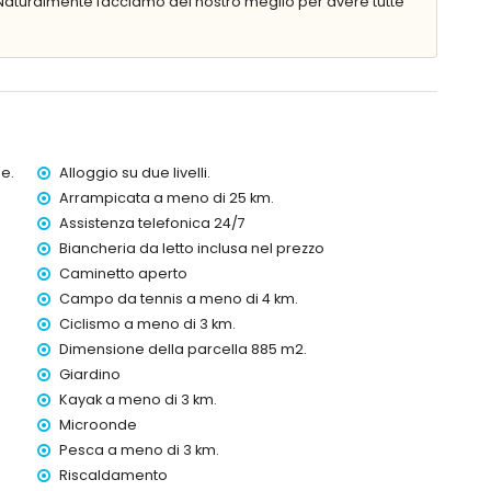
aturalmente facciamo del nostro meglio per avere tutte
 chilometri dalla villa)
hilometri dalla villa)
ri dalla villa)
e.
Alloggio su due livelli.
etri dalla villa)
Arrampicata a meno di 25 km.
ilometri dalla villa)
Assistenza telefonica 24/7
i dalla villa)
Biancheria da letto inclusa nel prezzo
hilometri)
Caminetto aperto
ini
Campo da tennis a meno di 4 km.
Ciclismo a meno di 3 km.
ella villa
Dimensione della parcella 885 m2.
Giardino
Kayak a meno di 3 km.
Microonde
ore su 24
Pesca a meno di 3 km.
Riscaldamento