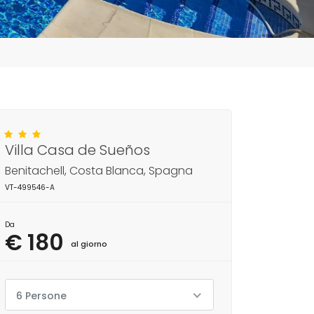
Villa Casa de Sueños
Benitachell, Costa Blanca, Spagna
VT-499546-A
Da
€ 180
al giorno
6 Persone