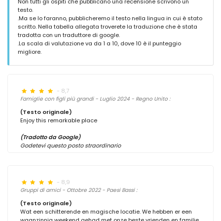
Non tutti gli ospiti che pubblicano una recensione scrivono un
testo.
.Ma se lo faranno, pubblicheremo il testo nella lingua in cui è stato
scritto. Nella tabella allegata troverete la traduzione che è stata
tradotta con un traduttore di google.
.La scala di valutazione va da 1 a 10, dove 10 è il punteggio
migliore.
- 8,7
Famiglie con figli più grandi - Luglio 2024 - Regno Unito :
(Testo originale)
Enjoy this remarkable place
(Tradotto da Google)
Godetevi questo posto straordinario
- 8,9
Gruppi di amici - Ottobre 2022 - Paesi Bassi :
(Testo originale)
Wat een schitterende en magische locatie. We hebben er een
waanzinnig weekend gehad met onze beste vrienden en familie.