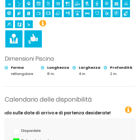
surf, windsurf e sci nautico (entro 10 chilometri dalla villa)
Dimensioni Piscina
Forma
:
Lunghezza
:
Larghezza
:
Profondità
:
rettangolare
8 m.
4 m.
2 m.
Calendario delle disponibilità
i arrivo e di partenza desiderate!
Disponibile