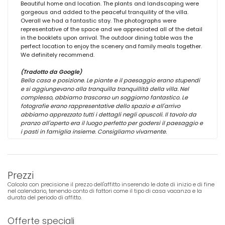
Beautiful home and location. The plants and landscaping were
gorgeous and added to the peaceful tranquility of the villa.
Overall we had a fantastic stay. The photographs were
representative of the space and we appreciated all of the detail
in the booklets upon arrival. The outdoor dining table was the
perfect location to enjoy the scenery and family meals together.
We definitely recommend.
(Tradotto da Google)
Bella casa e posizione. Le piante e il paesaggio erano stupendi
e si aggiungevano alla tranquilla tranquillità della villa. Nel
complesso, abbiamo trascorso un soggiorno fantastico. Le
fotografie erano rappresentative dello spazio e all'arrivo
abbiamo apprezzato tutti i dettagli negli opuscoli. Il tavolo da
pranzo all'aperto era il luogo perfetto per godersi il paesaggio e
i pasti in famiglia insieme. Consigliamo vivamente.
Prezzi
Calcola con precisione il prezzo dell'affitto inserendo le date di inizio e di fine
nel calendario, tenendo conto di fattori come il tipo di casa vacanza e la
durata del periodo di affitto.
Offerte speciali