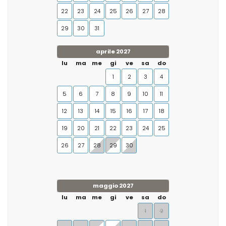
22
23
24
25
26
27
28
29
30
31
aprile 2027
lu
ma
me
gi
ve
sa
do
1
2
3
4
5
6
7
8
9
10
11
12
13
14
15
16
17
18
19
20
21
22
23
24
25
26
27
28
29
30
maggio 2027
lu
ma
me
gi
ve
sa
do
1
2