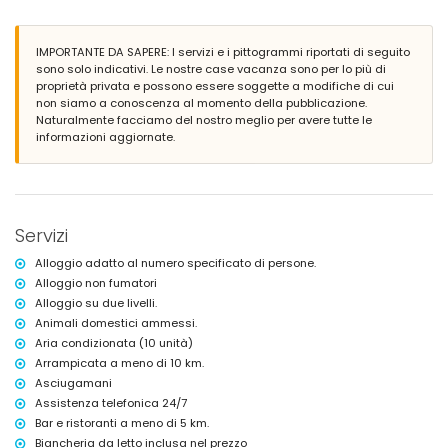
bagno en-suite con doccia e toilette
bagno en-suite con doccia, toilette e asciugacapelli
IMPORTANTE DA SAPERE: I servizi e i pittogrammi riportati di seguito
Esterno della villa
sono solo indicativi. Le nostre case vacanza sono per lo più di
ampio terreno
proprietà privata e possono essere soggette a modifiche di cui
piscina privata di 8m x 4m e 2m di profondità
non siamo a conoscenza al momento della pubblicazione.
giardino con alberi e mobili da giardino con lettini
Naturalmente facciamo del nostro meglio per avere tutte le
5 terrazze, di cui 1 coperta
informazioni aggiornate.
barbecue
doccia esterna
zona salotto e zona pranzo all'aperto
5 posti auto privati
Ulteriori informazioni
Servizi
città più vicina: Benissa (entro 5 chilometri dalla villa)
Alloggio adatto al numero specificato di persone.
riva o sponda più vicina: Mediterraneo (entro 10 chilometri dalla villa)
Alloggio non fumatori
spiaggia più vicina: Spiaggia di Arenal-Bol, Calpe (entro 10 chilometri
Alloggio su due livelli.
dalla villa)
Animali domestici ammessi.
porto più vicino: Porto Peschereccio di Calpe (entro 10 chilometri dalla
villa)
Aria condizionata (10 unità)
parco più vicino: Parco Naturale del Penyal d'Ifac (entro 10 chilometri
Arrampicata a meno di 10 km.
dalla villa)
Asciugamani
aeroporto più vicino: Alicante (entro 100 chilometri dalla villa)
Assistenza telefonica 24/7
secondo aeroporto più vicino: Valencia (> 100 chilometri)
Bar e ristoranti a meno di 5 km.
fumare non consentito
Biancheria da letto inclusa nel prezzo
animali domestici ammessi