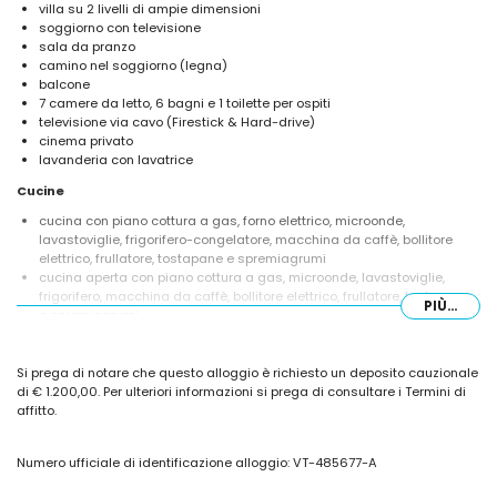
villa su 2 livelli di ampie dimensioni
soggiorno con televisione
sala da pranzo
camino nel soggiorno (legna)
balcone
7 camere da letto, 6 bagni e 1 toilette per ospiti
televisione via cavo (Firestick & Hard-drive)
cinema privato
lavanderia con lavatrice
Cucine
cucina con piano cottura a gas, forno elettrico, microonde,
lavastoviglie, frigorifero-congelatore, macchina da caffè, bollitore
elettrico, frullatore, tostapane e spremiagrumi
cucina aperta con piano cottura a gas, microonde, lavastoviglie,
frigorifero, macchina da caffè, bollitore elettrico, frullatore, tostapane
PIÙ...
e spremiagrumi
Camere da letto e bagni
Si prega di notare che questo alloggio è richiesto un deposito cauzionale
2 camere da letto con aria condizionata, ognuna con letto
di € 1.200,00. Per ulteriori informazioni si prega di consultare i Termini di
matrimoniale e bagno en-suite
affitto.
5 camere da letto con aria condizionata, ognuna con letto
matrimoniale
bagno en-suite con lavabo singolo, vasca, doccia e toilette
Numero ufficiale di identificazione alloggio: VT-485677-A
bagno en-suite con lavabo singolo, doccia, toilette e asciugacapelli
2 bagni en-suite, ognuno con lavabo singolo, doccia e toilette