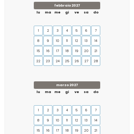
febbraio 2027
lu
ma
me
gi
ve
sa
do
1
2
3
4
5
6
7
8
9
10
11
12
13
14
15
16
17
18
19
20
21
22
23
24
25
26
27
28
marzo 2027
lu
ma
me
gi
ve
sa
do
1
2
3
4
5
6
7
8
9
10
11
12
13
14
15
16
17
18
19
20
21