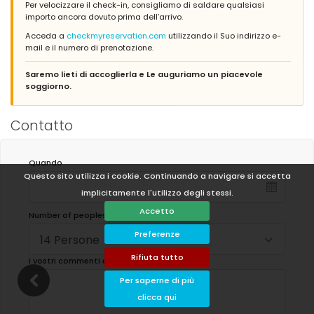
Per velocizzare il check-in, consigliamo di saldare qualsiasi
importo ancora dovuto prima dell’arrivo.
Acceda a
checkmyreservation.com
utilizzando il Suo indirizzo e-
mail e il numero di prenotazione.
Saremo lieti di accoglierla e Le auguriamo un piacevole
soggiorno.
Contatto
Quando
Questo sito utilizza i cookie. Continuando a navigare si accetta
implicitamente l'utilizzo degli stessi.
Accetto
Number of peoples:
Preferenze
14 Persone
Rifiuta tutto
I vostri commenti e domande:
Per saperne di più
clicca qui