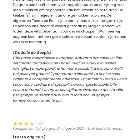
De grote tuin heeft enorm veel mogelijkheden en er zijn erg veel
mooie plekken om te genieten van het uitzicht en te relaxen. De
keuken(s) zijn netjes en van alle gemakken voorzien. De
eigenaren Tessa en Paul zijn enorm vriendelijk en toegankelijk,
ze hebben ons direct te woord gestaan bij vragen. Kortom we
raden deze villa zeker aan voor gezelschappen! Wanneer wij
nog een keer met een gezelschap in de buurt zouden zijn komen
we zeker hier terug.
(Tradotto da Google)
Che posto meraviglioso e magico. Abbiamo trascorso un fine
settimana fantastico con i nostri migliori amici e la nostra
famiglia. L'ampio giardino ha molte possibilità e ci sono molti
bei posti per godersi il panorama e rilassarsi. Le cucine sono
ordinate e completamente attrezzate. I proprietari Tessa e Paolo
sono molto cordiali e disponibili, hanno risposto subito alle
nostre domande. In breve, consigliamo vivamente questa villa
per gruppi! Se saremo di nuovo in zona con un gruppo,
torneremo sicuramente qui.
- 8,1
Famiglie con figli più grandi - Agosto 2022 - Stati Uniti d'America :
(Testo originale)