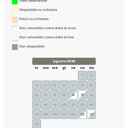
Date selezionate
Disponibile su richiesta
Prezzi su richiesta
Non consentita come data di inizio
Non consentita come data di fine
Non disponibile
agosto 2026
lu
ma
me
gi
ve
sa
do
1
2
3
4
5
6
7
8
9
10
11
12
13
14
15
16
17
18
19
20
21
22
23
24
25
26
27
28
29
30
31