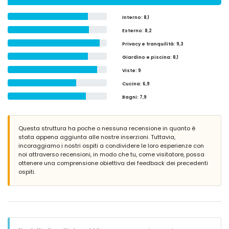
Interno
: 8,1
Esterno
: 8,2
Privacy e tranquilità
: 9,3
Giardino e piscina
: 8,1
Viste
: 9
Cucina
: 6,9
Bagni
: 7,9
Questa struttura ha poche o nessuna recensione in quanto è
stata appena aggiunta alle nostre inserzioni. Tuttavia,
incoraggiamo i nostri ospiti a condividere le loro esperienze con
noi attraverso recensioni, in modo che tu, come visitatore, possa
ottenere una comprensione obiettiva dei feedback dei precedenti
ospiti.