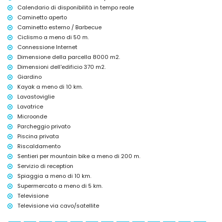
L'alloggio è molto adatto per famiglie con bambini
Calendario di disponibilità in tempo reale
Caminetto aperto
Servizi e strutture inclusi nel prezzo di affitto della villa
Caminetto esterno / Barbecue
internet (WiFi)
Ciclismo a meno di 50 m.
aspirapolvere e ferro e asse da stiro
Connessione Internet
biancheria da letto e asciugamani
Dimensione della parcella 8000 m2.
servizio di ricevimento e servizio di emergenza 24 ore su 24
Dimensioni dell'edificio 370 m2.
Servizi e strutture con supplemento
Giardino
riscaldamento ad aria e con aria condizionata
Kayak a meno di 10 km.
letto/culla per bambini (su richiesta)
Lavastoviglie
Lavatrice
Intrattenimento e attività ricreative per le vostre vacanze a
Microonde
Benissa, Costa Blanca
Parcheggio privato
bar (entro 5 chilometri dalla casa)
Piscina privata
Attrazioni e cultura a Benissa, Costa Blanca
Riscaldamento
Sentieri per mountain bike a meno di 200 m.
museo (Museo de la Senyoreta), chiesa (Parroquia Virgen de las
Servizio di reception
Nieves), rovina (Baños de la Reina, Calpe), monumento (Pou Salat,
Calpe), edificio architettonico (Iglesia Antigua, Calpe), luogo storico
Spiaggia a meno di 10 km.
(Forat de la Mar e Calpe) (entro 10 chilometri dall'alloggio)
Supermercato a meno di 5 km.
Televisione
Sport
Televisione via cavo/satellite
mountain bike e ciclismo (entro 1000 metri dalla villa)
tennis, equitazione, arrampicata, kayak, pesca, immersioni, snorkeling,