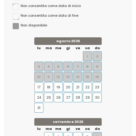
Non consentita come data di inizio
Non consentita come data di fine
Non disponibile
agosto 2026
lu
ma
me
gi
ve
sa
do
1
2
3
4
5
6
7
8
9
10
11
12
13
14
15
16
17
18
19
20
21
22
23
24
25
26
27
28
29
30
31
settembre 2026
lu
ma
me
gi
ve
sa
do