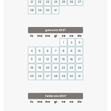
21
22
23
24
25
26
27
28
29
30
31
gennaio 2027
lu
ma
me
gi
ve
sa
do
1
2
3
4
5
6
7
8
9
10
11
12
13
14
15
16
17
18
19
20
21
22
23
24
25
26
27
28
29
30
31
febbraio 2027
lu
ma
me
gi
ve
sa
do