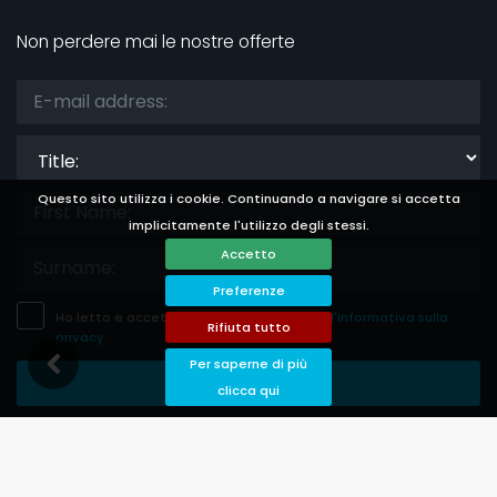
Non perdere mai le nostre offerte
Title:
Questo sito utilizza i cookie. Continuando a navigare si accetta
implicitamente l'utilizzo degli stessi.
Accetto
Preferenze
Ho letto e accetto
l'informativa legale
e
l'informativa sulla
Rifiuta tutto
privacy
.
Per saperne di più
Salva Abbonamento
clicca qui