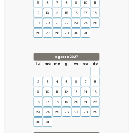
5
6
7
8
9
10
11
12
13
14
15
16
17
18
19
20
21
22
23
24
25
26
27
28
29
30
31
agosto 2027
lu
ma
me
gi
ve
sa
do
1
2
3
4
5
6
7
8
9
10
11
12
13
14
15
16
17
18
19
20
21
22
23
24
25
26
27
28
29
30
31