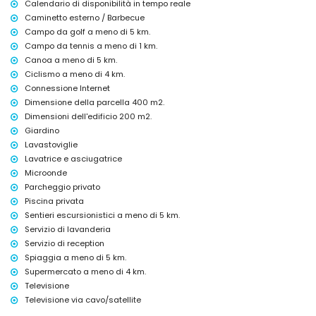
Calendario di disponibilità in tempo reale
letto aggiuntivo e lettino per bambini (su richiesta)
Caminetto esterno / Barbecue
Attività di intrattenimento e tempo libero per le vostre vacanze
Campo da golf a meno di 5 km.
ad Altea, Costa Blanca
Campo da tennis a meno di 1 km.
Canoa a meno di 5 km.
bar (a meno di 5 chilometri dalla casa)
parco divertimenti (Terra Mitica), parco tematico (Terra Mitica), zoo
Ciclismo a meno di 4 km.
(Terra Natura) e parco acquatico (Agualandia) (a meno di 10
Connessione Internet
chilometri dalla casa)
Dimensione della parcella 400 m2.
Dimensioni dell'edificio 200 m2.
Attrazioni e cultura ad Altea, Costa Blanca
Giardino
luogo storico (Casco Antiguo Altea) (a meno di 10 chilometri
Lavastoviglie
dall'alloggio)
Lavatrice e asciugatrice
museo (Museo de Chocolate) (a meno di 25 chilometri dall'alloggio)
Microonde
Sport
Parcheggio privato
tennis (a meno di 1000 metri dalla casa)
Piscina privata
golf (Golf Don Cayo), escursionismo, ciclismo e canoa (a meno di 5
Sentieri escursionistici a meno di 5 km.
chilometri dalla casa)
Servizio di lavanderia
arrampicata e snorkeling (a meno di 10 chilometri dalla casa)
Servizio di reception
Spiaggia a meno di 5 km.
Supermercato a meno di 4 km.
Televisione
Televisione via cavo/satellite