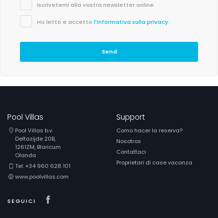
Iscrivetemi alla vostra newsletter online.
Ho letto e accetto
l'informativa sulla privacy
.
Send
Pool Villas
Support
Pool Villas b.v.
Como hacer la reserva?
Deltazijde 20B,
Nosotros
1261ZM, Blaricum
Contattaci
Olanda
Proprietari di case vacanza
Tel: +34 960 628 101
www.poolvillas.com
Visit our Facebook page
SEGUICI