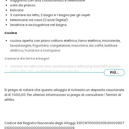
soggiorno con aria condizionata e televisione
sala da pranzo
balcone
3 camere da letto, 2 bagni e 1 bagno per gli ospiti
televisione via cavo (Canal Digital)
lavatrice e asciugatrice nel bagno
Cucina
cucina aperta con piano cottura elettrico, forno elettrico, microonde,
lavastoviglie, frigorifero-congelatore, macchina da caffè, bollitore
elettrico, frullatore e tostapane
Camere da letto e bagni
camera da letto con aria condizionata e letto king size (dimensioni
220 x 200 cm), ventilatore e bagno privato
PIÙ...
2 camere da letto con aria condizionata, ognuna con 2 letti singoli
(dimensioni 200 x 90 cm)
bagno privato con doppio lavabo, combinazione vasca/doccia, wc e
Si prega di notare che questo alloggio è richiesto un deposito cauzionale
asciugacapelli
di € 1.000,00. Per ulteriori informazioni si prega di consultare i Termini di
bagno con lavabo singolo, doccia e wc
affitto.
Esterni di questa casa vacanze
terreno recintato
piscina privata di dimensioni 8 m x 4 m
giardino con alberi e mobili da giardino con lettini
Codice del Registro Nazionale degli Alloggi: ESFCNT0000030530002907
2 terrazze, di cui una coperta
0100000000000000000000000000009