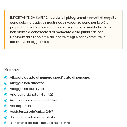
barbecue
doccia esterna
area soggiorno all'aperto e area pranzo all'aperto
posto auto privato
IMPORTANTE DA SAPERE: I servizi e i pittogrammi riportati di seguito
sono solo indicativi. Le nostre case vacanza sono per lo più di
Ulteriori informazioni
proprietà privata e possono essere soggette a modifiche di cui
non siamo a conoscenza al momento della pubblicazione.
città più vicina: Altea la Vieja (a meno di 5 chilometri dalla casa)
Naturalmente facciamo del nostro meglio per avere tutte le
riva o costa più vicina a meno di 5 chilometri dalla casa
informazioni aggiornate.
spiaggia più vicina a meno di 5 chilometri dalla casa
porto più vicino: Campomanus (a meno di 4 chilometri dalla casa)
aeroporto più vicino: Alicante (a meno di 60 chilometri dalla casa)
secondo aeroporto più vicino: Valencia (> 100 chilometri)
vietato fumare
animali domestici non ammessi
Servizi
L'alloggio è molto adatto per famiglie con bambini
Alloggio adatto al numero specificato di persone.
Servizi e comodità inclusi nel prezzo di affitto di questa casa
Alloggio non fumatori
vacanze
Alloggio su due livelli.
internet (WiFi)
Aria condizionata (4 unità)
aspirapolvere e ferro da stiro con asse
Arrampicata a meno di 10 km.
biancheria da letto e asciugamani
servizio di reception e servizio di emergenza 24 ore su 24
Asciugamani
Assistenza telefonica 24/7
Servizi e comodità a pagamento extra
Bar e ristoranti a meno di 4 km.
servizio di lavanderia
Biancheria da letto inclusa nel prezzo
con aria condizionata