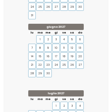
24
25
26
27
28
29
30
31
giugno 2027
lu
ma
me
gi
ve
sa
do
1
2
3
4
5
6
7
8
9
10
11
12
13
14
15
16
17
18
19
20
21
22
23
24
25
26
27
28
29
30
luglio 2027
lu
ma
me
gi
ve
sa
do
1
2
3
4