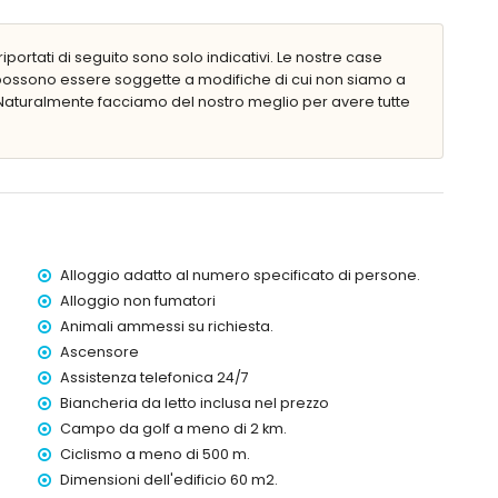
chilometri dall'appartamento)
hilometri dall'appartamento)
iportati di seguito sono solo indicativi. Le nostre case
re a 100 chilometri)
 possono essere soggette a modifiche di cui non siamo a
eno di 500 metri e treno a meno di 1000 metri
aturalmente facciamo del nostro meglio per avere tutte
scensore.
ini
to dell'appartamento
Alloggio adatto al numero specificato di persone.
Alloggio non fumatori
 ore su 24
Animali ammessi su richiesta.
Ascensore
Assistenza telefonica 24/7
Biancheria da letto inclusa nel prezzo
Campo da golf a meno di 2 km.
Ciclismo a meno di 500 m.
tre vacanze ad Altea, Costa Blanca
Dimensioni dell'edificio 60 m2.