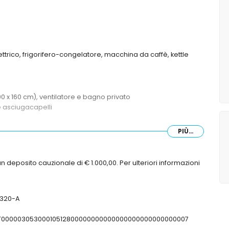
ttrico, frigorifero-congelatore, macchina da caffè, kettle
0 x 160 cm), ventilatore e bagno privato
e asciugacapelli
PIÙ...
n deposito cauzionale di € 1.000,00. Per ulteriori informazioni
00320-A
SFCNT00000305300010512800000000000000000000000000007
ll'appartamento)