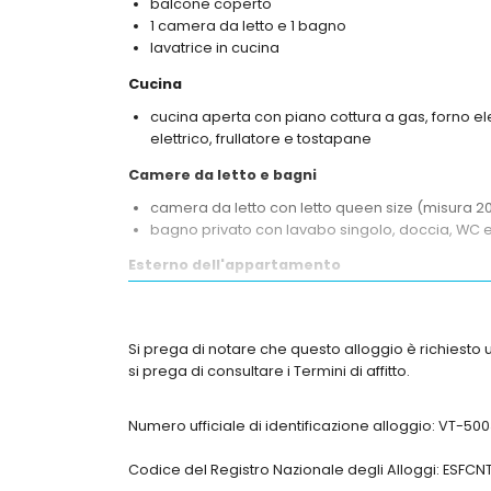
balcone coperto
1 camera da letto e 1 bagno
lavatrice in cucina
Cucina
cucina aperta con piano cottura a gas, forno ele
elettrico, frullatore e tostapane
Camere da letto e bagni
camera da letto con letto queen size (misura 20
bagno privato con lavabo singolo, doccia, WC 
Esterno dell'appartamento
piscina comune di 12 m x 6 m
piscina per bambini
giardino comune con prato e alberi
Si prega di notare che questo alloggio è richiesto u
terrazza coperta
si prega di consultare i Termini di affitto.
area esterna per sedersi
terrazza sul tetto
Numero ufficiale di identificazione alloggio: VT-5
Ulteriori informazioni
Codice del Registro Nazionale degli Alloggi: E
città più vicina: Altea (a meno di 1000 metri da