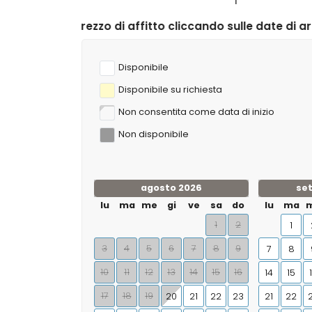
fitto cliccando sulle date di arrivo e di partenza desider
Disponibile
Disponibile su richiesta
Non consentita come data di inizio
Non disponibile
agosto 2026
se
lu
ma
me
gi
ve
sa
do
lu
ma
1
2
1
3
4
5
6
7
8
9
7
8
10
11
12
13
14
15
16
14
15
17
18
19
20
21
22
23
21
22