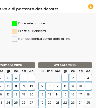
ate!
Date selezionate
Prezzi su richiesta
Non consentita come data di fine
ttembre 2026
ottobre 2026
me
gi
ve
sa
do
lu
ma
me
gi
ve
sa
do
2
3
4
5
6
1
2
3
4
9
10
11
12
13
5
6
7
8
9
10
11
16
17
18
19
20
12
13
14
15
16
17
18
23
24
25
26
27
19
20
21
22
23
24
25