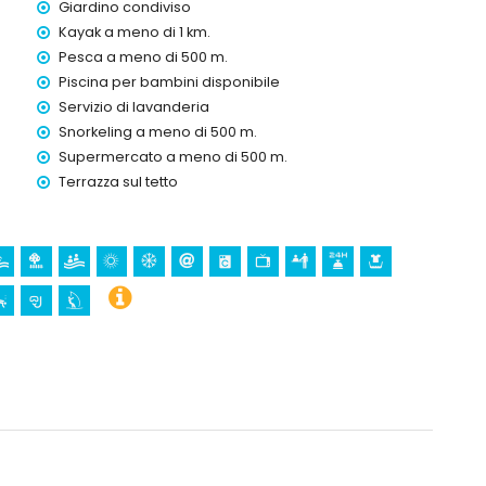
Giardino condiviso
000 metri dalla casa)
ilometri dalla casa)
Kayak a meno di 1 km.
Terra Mitica), zoo (Terra Natura), parco faunistico (Terra
Pesca a meno di 500 m.
 di 10 chilometri dalla casa)
Piscina per bambini disponibile
Servizio di lavanderia
Snorkeling a meno di 500 m.
 chilometri dall'alloggio)
Supermercato a meno di 500 m.
ometri dall'alloggio)
Terrazza sul tetto
a meno di 1000 metri dall'appartamento)
e immersioni (a meno di 5 chilometri dall'appartamento)
rtamento)