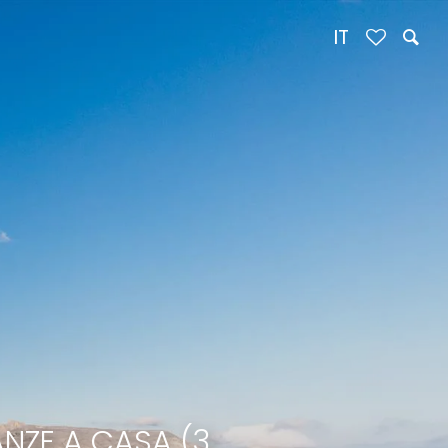
IT
NZE A CASA (3