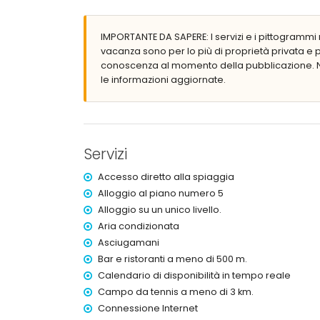
accesso diretto alla spiaggia (Playa de la Olla)
porto più vicino: Puerto de Altea (a meno di 3 
aeroporto più vicino: Alicante (a meno di 100 c
IMPORTANTE DA SAPERE: I servizi e i pittogrammi r
secondo aeroporto più vicino: Valencia (superio
vacanza sono per lo più di proprietà privata e
trasporto pubblico nelle vicinanze: autobus a m
conoscenza al momento della pubblicazione. N
vietato fumare
le informazioni aggiornate.
consultare se sono ammessi animali domestici
Il palazzo in cui si trova l'alloggio è dotato di a
L'alloggio è molto adatto per famiglie con bamb
Strutture e servizi inclusi nel prezzo di affit
Servizi
internet (fibra ottica)
Accesso diretto alla spiaggia
aspirapolvere, ferro e asse da stiro
biancheria da letto e asciugamani
Alloggio al piano numero 5
servizio di reception e servizio di emergenza 24
Alloggio su un unico livello.
Aria condizionata
Strutture e servizi a pagamento aggiuntivo
Asciugamani
servizio lavanderia
Bar e ristoranti a meno di 500 m.
con aria condizionata
Calendario di disponibilità in tempo reale
culla per bambini (su richiesta)
Campo da tennis a meno di 3 km.
Attività di intrattenimento e svago per le vos
Connessione Internet