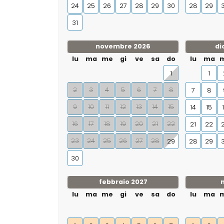
24
25
26
27
28
29
30
28
29
31
novembre 2026
di
lu
ma
me
gi
ve
sa
do
lu
ma
1
1
2
3
4
5
6
7
8
7
8
9
10
11
12
13
14
15
14
15
16
17
18
19
20
21
22
21
22
23
24
25
26
27
28
29
28
29
30
febbraio 2027
lu
ma
me
gi
ve
sa
do
lu
ma