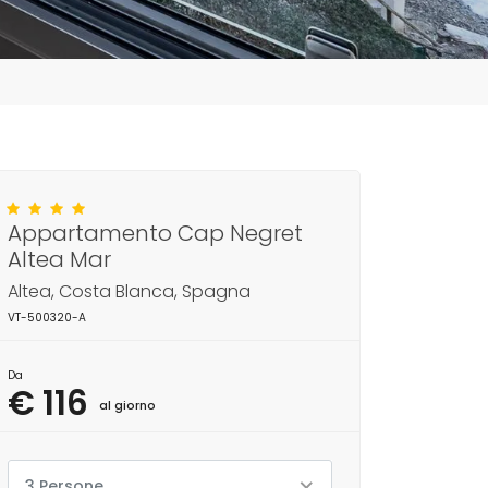
Appartamento Cap Negret
Altea Mar
Altea, Costa Blanca, Spagna
VT-500320-A
Da
€ 116
al giorno
3 Persone