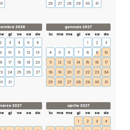
30
26
27
28
29
30
31
cembre 2026
gennaio 2027
me
gi
ve
sa
do
lu
ma
me
gi
ve
sa
do
2
3
4
5
6
1
2
3
9
10
11
12
13
4
5
6
7
8
9
10
16
17
18
19
20
11
12
13
14
15
16
17
23
24
25
26
27
18
19
20
21
22
23
24
30
31
25
26
27
28
29
30
31
marzo 2027
aprile 2027
me
gi
ve
sa
do
lu
ma
me
gi
ve
sa
do
1
2
3
4