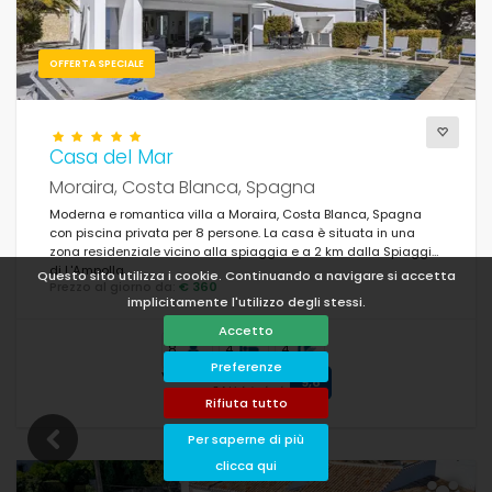
OFFERTA SPECIALE
Casa del Mar
Moraira, Costa Blanca, Spagna
Moderna e romantica villa a Moraira, Costa Blanca, Spagna
con piscina privata per 8 persone. La casa è situata in una
zona residenziale vicino alla spiaggia e a 2 km dalla Spiaggia
di L'Ampolla.
Questo sito utilizza i cookie. Continuando a navigare si accetta
Prezzo al giorno da:
€ 360
implicitamente l'utilizzo degli stessi.
Accetto
8
4
4
Preferenze
Valutazione media
9,6
34 Valutazioni
Rifiuta tutto
Per saperne di più
clicca qui