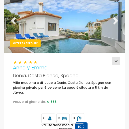
Previous
Next
OFFERTA SPECIALE
Anna y Emma
Denia, Costa Blanca, Spagna
Villa moderna e di lusso a Denia, Costa Blanca, Spagna con
piscina privata per 6 persone. La casa è situata a 5 km da
Jávea.
Prezzo al giorno da:
€ 333
6
3
3
Valutazione media
10,0
1 Valutazioni