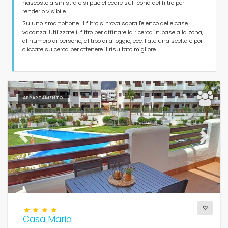
nascosto a sinistra e si può cliccare sull'icona del filtro per
Tipo di alloggio
renderlo visibile.
Su uno smartphone, il filtro si trova sopra l'elenco delle case
vacanza. Utilizzate il filtro per affinare la ricerca in base alla zona,
Persone
al numero di persone, al tipo di alloggio, ecc. Fate una scelta e poi
cliccate su cerca per ottenere il risultato migliore.
Camere da letto
Bagni
APPARTAMENTO
Previous
Next
La selezione
(625)
Piscina
Casa Maria
Cancellare i filtri