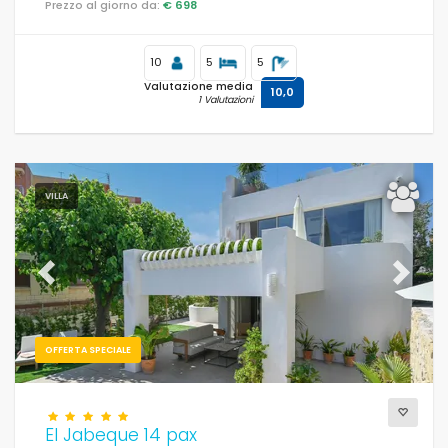
Prezzo al giorno da:
€ 698
10
5
5
Valutazione media
10,0
1 Valutazioni
VILLA
Previous
Next
OFFERTA SPECIALE
El Jabeque 14 pax