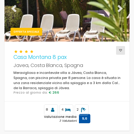
Previous
Next
OFFERTA SPECIALE
Casa Montana 8 pax
Javea, Costa Blanca, Spagna
Meravigliosa e incantevole villa a Jávea, Costa Blanca,
Spagna, con piscina privata per 8 persone. La casa è situata in
una zona residenziale vicino alla spiaggia e a 3 km dalla Cala
de la Barraca, spiaggia di Jávea.
Prezzo al giorno da:
€ 266
8
4
2
Valutazione media
9,6
3 Valutazioni