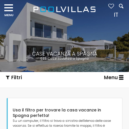
IT
CASE VACANZA A SPAGNA
625 Case vacanza a Spagna
Filtri
Menu
Usa il filtro per trovare la casa vacanze in
Spagna perfetta!
Su un computer, il filtro si trova a sinistra dell'elenco delle case
vacanza. Se si effettua la ricerca tramite la mappa, il filtro è