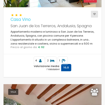
Casa Vino
Condizioni
San Juan de los Terreros, Andalusia, Spagna
Appartamento moderno e luminoso a San Juan de los Terreros,
Andalusia, Spagna, con piscina comune per 4 persone.
L'appartamento è situato in un complesso balneare, in una
zona residenziale e costiera, vicino a supermercati e a 500 m
Opzionale
Prezzo al giorno da:
€ 92
dalla spiaggia.
Piscina
(625)
4
2
1
Piscina privata
(456)
Valutazione media
10,0
1 Valutazioni
Piscina riscaldata
(26)
Jacuzzi
(52)
VILLA
Sauna
(5)
Aria condizionata
(577)