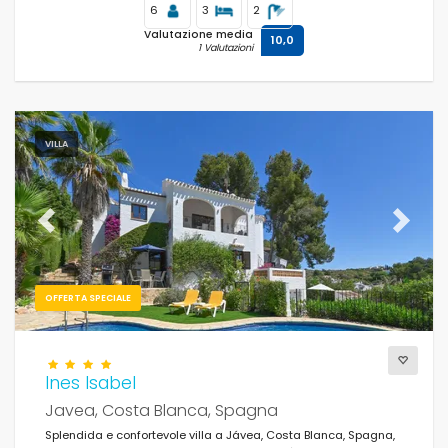
6
3
2
Valutazione media
10,0
1 Valutazioni
VILLA
Previous
Next
OFFERTA SPECIALE
Ines Isabel
Javea, Costa Blanca, Spagna
Splendida e confortevole villa a Jávea, Costa Blanca, Spagna,