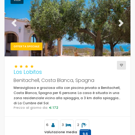
Previous
Next
OFFERTA SPECIALE
Los Lobitos
Benitachell, Costa Blanca, Spagna
Meravigliosa e graziosa villa con piscina privata a Benitachell,
Costa Blanca, Spagna per 6 persone. La casa è situata in una
zona residenziale vicino alla spiaggia, a 3 km dalla spiaggia
di La Cumbre del Sol.
Prezzo al giorno da:
€ 172
6
3
2
Valutazione media
9,6