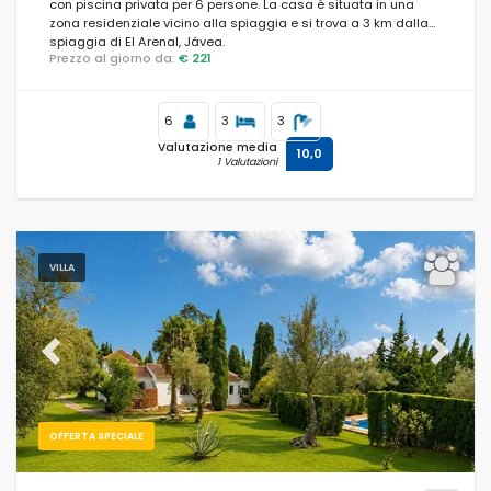
con piscina privata per 6 persone. La casa è situata in una
zona residenziale vicino alla spiaggia e si trova a 3 km dalla
spiaggia di El Arenal, Jávea.
Prezzo al giorno da:
€ 221
6
3
3
Valutazione media
10,0
1 Valutazioni
VILLA
Previous
Next
OFFERTA SPECIALE