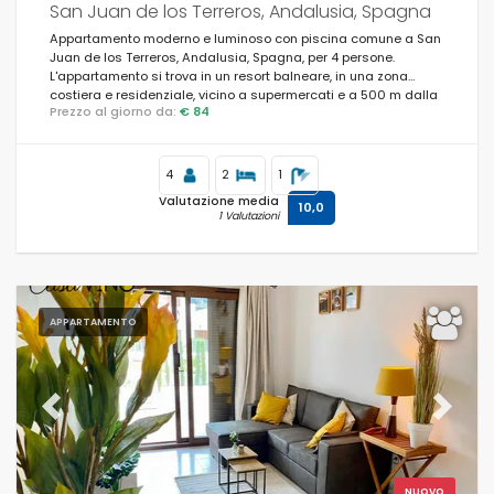
San Juan de los Terreros, Andalusia, Spagna
Appartamento moderno e luminoso con piscina comune a San
Juan de los Terreros, Andalusia, Spagna, per 4 persone.
L'appartamento si trova in un resort balneare, in una zona
Servizi popolari
costiera e residenziale, vicino a supermercati e a 500 m dalla
Prezzo al giorno da:
€ 84
spiaggia.
Wi-Fi
(506)
4
2
1
Piscina
(625)
Valutazione media
10,0
1 Valutazioni
Aria condizionata
(577)
Vista mare
(285)
Aperto agli animali
(252)
APPARTAMENTO
Jacuzzi
(52)
Piscina privata
(456)
Previous
Next
Piscina riscaldata
(26)
Sauna
(5)
NUOVO