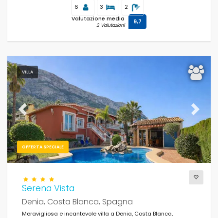
6
3
2
Valutazione media
9,7
2 Valutazioni
VILLA
Previous
Next
OFFERTA SPECIALE
Serena Vista
Denia, Costa Blanca, Spagna
Meravigliosa e incantevole villa a Denia, Costa Blanca,