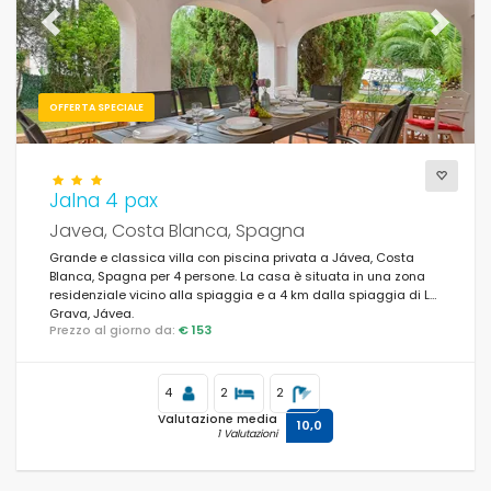
Wi-Fi
Previous
Next
(506)
Aperto agli animali
(252)
OFFERTA SPECIALE
Internet
(603)
TV
(608)
Jalna 4 pax
Satellite Antenna / Cable(tv)
(507)
Javea, Costa Blanca, Spagna
Riscaldamento centrale
(506)
Grande e classica villa con piscina privata a Jávea, Costa
Blanca, Spagna per 4 persone. La casa è situata in una zona
Dishwasher
(556)
residenziale vicino alla spiaggia e a 4 km dalla spiaggia di La
Grava, Jávea.
Lavatrice
Prezzo al giorno da:
€ 153
(616)
Caminetto aperto
(243)
4
2
2
Valutazione media
10,0
1 Valutazioni