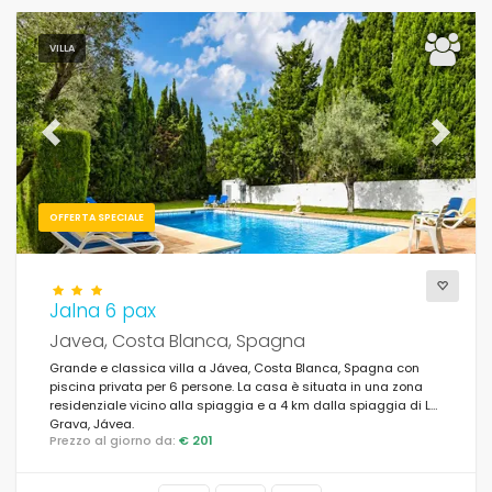
Distanze
VILLA
Confort
Previous
Next
Servizi
OFFERTA SPECIALE
Viste
Jalna 6 pax
Javea, Costa Blanca, Spagna
Grande e classica villa a Jávea, Costa Blanca, Spagna con
Supplementare
piscina privata per 6 persone. La casa è situata in una zona
residenziale vicino alla spiaggia e a 4 km dalla spiaggia di La
Grava, Jávea.
Prezzo al giorno da:
€ 201