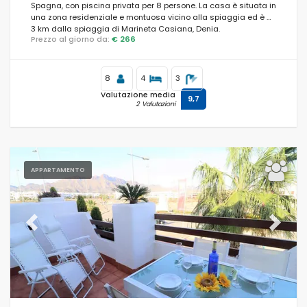
Spagna, con piscina privata per 8 persone. La casa è situata in
una zona residenziale e montuosa vicino alla spiaggia ed è a
3 km dalla spiaggia di Marineta Casiana, Denia.
Prezzo al giorno da:
€ 266
8
4
3
Valutazione media
9,7
2 Valutazioni
APPARTAMENTO
Previous
Next