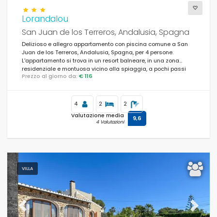
Lorandalou
San Juan de los Terreros, Andalusia, Spagna
Delizioso e allegro appartamento con piscina comune a San
Juan de los Terreros, Andalusia, Spagna, per 4 persone.
L'appartamento si trova in un resort balneare, in una zona
residenziale e montuosa vicino alla spiaggia, a pochi passi
Prezzo al giorno da:
€ 116
dai supermercati e a 200 m dalla spiaggia.
4
2
2
Valutazione media
9,6
4 Valutazioni
VILLA
Previous
Next