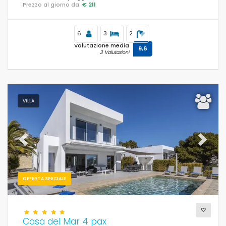
Prezzo al giorno da:
€ 211
6
3
2
Valutazione media
9,6
3 Valutazioni
VILLA
Previous
Next
OFFERTA SPECIALE
Casa del Mar 4 pax