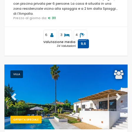
con piscina privata per 6 persone. La casa è situata in una
zona residenziale vicino alla spiaggia e a 2 km dalla Spiaggia
di l'Ampolla.
Prezzo al giorno da:
€ 311
6
3
4
Valutazione media
9,6
34 Valutazioni
VILLA
Previous
Next
OFFERTA SPECIALE