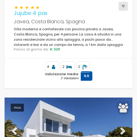
Jujube 4 pax
Javea, Costa Blanca, Spagna
Villa moderna e confortevole con piscina privata a Javea,
Costa Blanca, Spagna, per 4 persone. La casa è situata in una
zona residenziale vicino alla spiaggia, a pochi passi da
ristoranti e bar e da un campo da tennis, a 1 km dalla spiaggia
Prezzo al giorno da:
€ 329
La Caleta de Dins, Javea e a 1 km dal Mediterraneo, Javea.
4
2
2
Valutazione media
9,6
3 Valutazioni
VILLA
Previous
Next