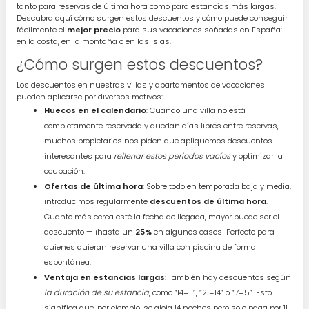
tanto para reservas de última hora como para estancias más largas.
Descubra aquí cómo surgen estos descuentos y cómo puede conseguir
fácilmente el
mejor precio
para sus vacaciones soñadas en España:
en la costa, en la montaña o en las islas.
¿Cómo surgen estos descuentos?
Los descuentos en nuestras villas y apartamentos de vacaciones
pueden aplicarse por diversos motivos:
Huecos en el calendario
: Cuando una villa no está
completamente reservada y quedan días libres entre reservas,
muchos propietarios nos piden que apliquemos descuentos
interesantes para
rellenar estos periodos vacíos
y optimizar la
ocupación.
Ofertas de última hora
: Sobre todo en temporada baja y media,
introducimos regularmente
descuentos de última hora
.
Cuanto más cerca esté la fecha de llegada, mayor puede ser el
descuento — ¡hasta un
25%
en algunos casos! Perfecto para
quienes quieran reservar una villa con piscina de forma
espontánea.
Ventaja en estancias largas
: También hay descuentos según
la duración de su estancia
, como “14=11”, “21=14” o “7=5”. Esto
significa que, por ejemplo, se aloja 14 noches pero solo paga por 11.