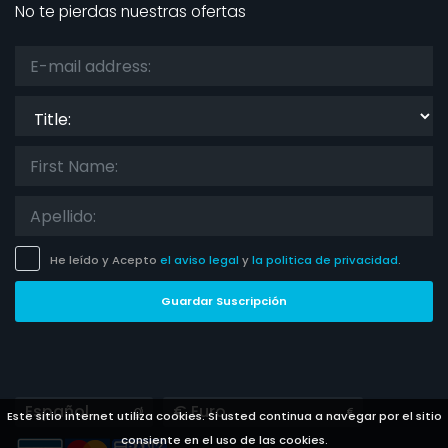
No te pierdas nuestras ofertas
Title:
He leído y Acepto
el aviso legal
y
la politica de privacidad
.
Guardar Suscripción
Languages
Currencies
Este sitio internet utiliza cookies. Si usted continua a navegar por el sitio
consiente en el uso de las cookies.