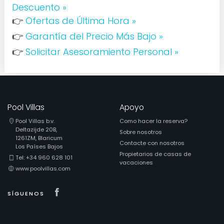
Descuento »
👉
Ofertas de Última Hora »
👉
Garantía del Precio Más Bajo »
👉
Solicitar Asesoramiento Personal »
Pool Villas
Apoyo
Pool Villas b.v.
Como hacer la reserva?
Deltazijde 20B,
Sobre nosotros
1261ZM, Blaricum
Contacte con nosotros
Los Países Bajos
Propietarios de casas de
Tel: +34 960 628 101
vacaciones
www.poolvillas.com
Visit our Facebook page
SÍGUENOS