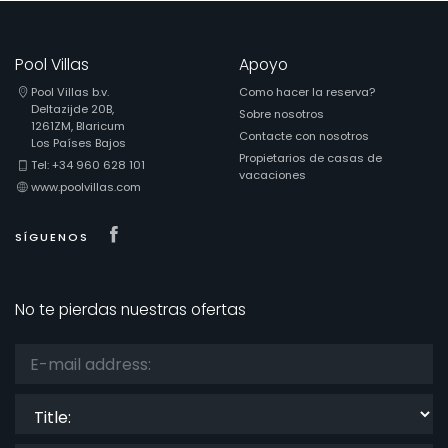
Pool Villas
Apoyo
Pool Villas b.v.
Como hacer la reserva?
Deltazijde 20B,
Sobre nosotros
1261ZM, Blaricum
Contacte con nosotros
Los Países Bajos
Propietarios de casas de
Tel: +34 960 628 101
vacaciones
www.poolvillas.com
Visit our Facebook page
SÍGUENOS
No te pierdas nuestras ofertas
Title: