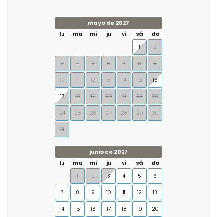
mayo de 2027
lu
ma
mi
ju
vi
sá
do
1
2
3
4
5
6
7
8
9
10
11
12
13
14
15
16
17
18
19
20
21
22
23
24
25
26
27
28
29
30
31
junio de 2027
lu
ma
mi
ju
vi
sá
do
1
2
3
4
5
6
7
8
9
10
11
12
13
14
15
16
17
18
19
20