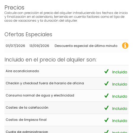
Absolutely delightful. Beautiful place to stay, quiet and peaceful.
Precios
Everything you need to enjoy you're holiday.
Calcule con precisión el precio del alquiler introduciendo las fechas de inicio
(Traducido por Google)
y finalización en el calendario, teniendo en cuenta factores como el tipo de
casa de vacaciones y la duración del alquiler.
Siéntate, relájate y disfruta.
Ofertas Especiales
- 8,9
01/07/2026
13/09/2026
Descuento especial de último minuto
Parejas mayores - Junio 2024 - Holanda :
(Texto original)
Incluido en el precio del alquiler son:
Reis zo licht mogelijk door zo weinig mogelijk (hand)bagage
mee te nemen want in Villa Hendrico is bijna alles aanwezig wat
je daar nodig bent. Het scheelt je al gauw veel geld, als je
Aire acondicionado
Incluido
tenminste als je met het vliegtuig gaat. En wil je toch een paar
leuke badslippers, korte broek of T-shirtje hebben, dan kun je die
Checkin y checkout fuera de horario de oficina
Incluido
daar beter ter plaatse kopen. De omgeving heeft veel leuke
winkels met een aanbod die je zal verrassen
Consumo normal de agua y electricidad
Incluido
(Traducido por Google)
Viaje lo más ligero posible llevando la menor cantidad de
Costes de la calefacción
Incluido
equipaje (de mano) posible porque Villa Hendrico tiene casi
todo lo que necesita. Pronto te ahorrarás mucho dinero, al
Costos de limpieza final
Incluido
menos si vas en avión. Y si quieres unas bonitas zapatillas de
baño, unos pantalones cortos o una camiseta, mejor
comprarlos allí. La zona tiene muchas tiendas bonitas con una
Cuota de administracion
Incluido