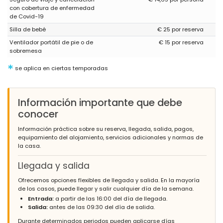
(Texto original)
con cobertura de enfermedad
Heerlijk en geweldig huis/zwembad en dicht bij Moraira
de Covid-19
(Traducido por Google)
Silla de bebé
€ 25 por reserva
Encantadora y gran casa/piscina y cerca de Moraira
Ventilador portátil de pie o de
€ 15 por reserva
sobremesa
*
se aplica en ciertas temporadas
- 8,0
Familias con niños mayores - Julio 2022 - Reino Unido :
(Texto original)
Información importante que debe
No oven in the kitchen!
conocer
(Traducido por Google)
¡Sin horno en la cocina!
Información práctica sobre su reserva, llegada, salida, pagos,
equipamiento del alojamiento, servicios adicionales y normas de
la casa.
Llegada y salida
Ofrecemos opciones flexibles de llegada y salida. En la mayoría
de los casos, puede llegar y salir cualquier día de la semana.
Entrada:
a partir de las 16:00 del día de llegada.
Salida:
antes de las 09:30 del día de salida.
Durante determinados periodos pueden aplicarse días