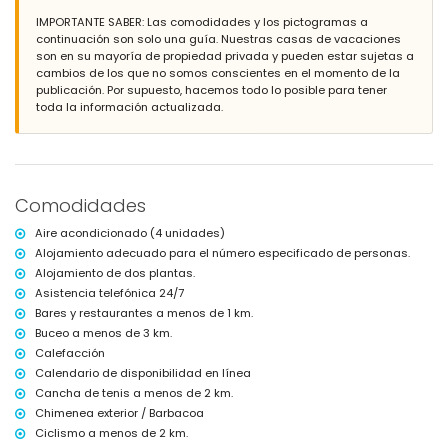
Barbacoa
IMPORTANTE SABER: Las comodidades y los pictogramas a
Zona de estar y comedor al aire libre
continuación son solo una guía. Nuestras casas de vacaciones
2 plazas de aparcamiento privadas
son en su mayoría de propiedad privada y pueden estar sujetas a
cambios de los que no somos conscientes en el momento de la
Más información
publicación. Por supuesto, hacemos todo lo posible para tener
Pueblo más cercano a 3 kilómetros de la casa
toda la información actualizada.
Ribera o costa más cercana a 3 kilómetros de la casa
Playa más cercana a 3 kilómetros de la casa
Puerto más cercano a 3 kilómetros de la casa
Parque más cercano a 3 kilómetros de la casa
Aeropuerto más cercano: Alicante (a menos de 100 kilómetros de la
Comodidades
casa)
Segundo aeropuerto más cercano: Valencia (> 100 kilómetros)
Aire acondicionado (4 unidades)
Transporte público cercano: autobús a 2 kilómetros
Alojamiento adecuado para el número especificado de personas.
No se permiten mascotas
Alojamiento de dos plantas.
El alojamiento es muy adecuado para familias con niños
Asistencia telefónica 24/7
Instalaciones y servicios incluidos en el precio del alquiler de esta
Bares y restaurantes a menos de 1 km.
casa de vacaciones
Buceo a menos de 3 km.
Internet (fibra óptica)
Calefacción
Aspiradora y plancha con tabla de planchar
Calendario de disponibilidad en línea
Ropa de cama y toallas
Cancha de tenis a menos de 2 km.
Servicio de recepción y servicio de emergencia 24 horas
Chimenea exterior / Barbacoa
Calefacción central y aire acondicionado
Ciclismo a menos de 2 km.
Instalaciones y servicios con coste adicional