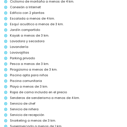
Ciclismo de montaña a menos de 4 km.
Servicio de aeropuerto
Conexión a Internet
Servicio de cocina, servicio de lavandería y servicio de niñera
Edificio con 2 plantas
Cama extra y camas/cunas para niños (bajo demanda)
Escalada a menos de 4 km.
Entretenimiento y actividades de ocio para sus vacaciones en
Esquí acuático a menos de 3 km.
Moraira, Costa Blanca
Jardín compartido
Kayak a menos de 3 km.
Bar (a menos de 1.000 metros de la casa)
Discoteca y paseo marítimo (a menos de 5 kilómetros de la casa)
Lavadora y secadora
Lavandería
Visitas y cultura en Moraira, Costa Blanca
Lavavajillas
Museo, iglesia, castillo, ruinas y lugar histórico (a menos de 5
Parking privado
kilómetros del alojamiento)
Pesca a menos de 3 km.
Deportes
Piragüismo a menos de 3 km.
Piscina apta para niños
Tenis, senderismo, ciclismo de montaña, ciclismo, escalada,
Piscina comunitaria
piragüismo, kayak, pesca, buceo, snorkel, surf, windsurf y esquí
Playa a menos de 3 km.
acuático (a menos de 5 kilómetros de la casa)
Golf y equitación (a menos de 10 kilómetros de la casa)
Ropa de cama incluida en el precio
Senderos de senderismo a menos de 4 km.
Servicio de chef
Servicio de niñera
Servicio de recepción
Snorkeling a menos de 3 km.
Supermercado a menos de 1 km.