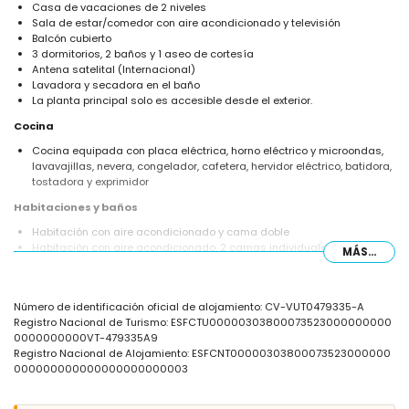
Casa de vacaciones de 2 niveles
Sala de estar/comedor con aire acondicionado y televisión
Balcón cubierto
3 dormitorios, 2 baños y 1 aseo de cortesía
Antena satelital (Internacional)
Lavadora y secadora en el baño
La planta principal solo es accesible desde el exterior.
Cocina
Cocina equipada con placa eléctrica, horno eléctrico y microondas,
lavavajillas, nevera, congelador, cafetera, hervidor eléctrico, batidora,
tostadora y exprimidor
Habitaciones y baños
Habitación con aire acondicionado y cama doble
Habitación con aire acondicionado, 2 camas individuales y baño en
MÁS...
suite
Habitación con aire acondicionado y 2 camas individuales
Baño en suite con lavabo individual, ducha y WC
Número de identificación oficial de alojamiento: CV-VUT0479335-A
Baño con lavabo individual, ducha y WC
Registro Nacional de Turismo: ESFCTU00000303800073523000000000
Exterior de esta casa de vacaciones
0000000000VT-479335A9
Registro Nacional de Alojamiento: ESFCNT00000303800073523000000
Piscina comunitaria de 20m x 20m y 3m de profundidad
000000000000000000000003
Piscina para niños
Jardín comunitario con césped, grava y árboles
3 terrazas, de las cuales 1 está cubierta