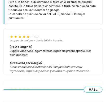
Pero si lo hacen, publicaremos el texto en el idioma en que fue
escrito. En la tabla adjunta encontrará la traducción que ha sido
traducida con un traductor de google.
La escala de puntuación va del 1 al 10, siendo 10 la mejor
puntuación.
- 10,0
Grupos de amigos - Junio 2026 - Francia :
(Texto original)
Supers vacances logement tres agréable propre spacieux et
bien decoré !!
(Traducido por Google)
¡Unas vacaciones fantásticas! El alojamiento era muy
agradable, limpio, espacioso y estaba muy bien decorado.
- 10,0
MÁS...
Parejas mayores - Abril 2025 - Reino Unido :
(Texto original)
Sit back, relax and enjoy