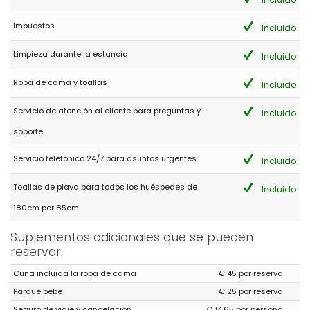
oferta que te sorprenderá.
Impuestos
Incluido
Limpieza durante la estancia
Incluido
- 8,7
Familias con niños pequeños - Julio 2023 - Holanda :
Ropa de cama y toallas
Incluido
(Texto original)
Prachtige huis op een mooie locatie. Leuke inrichting en zeer
Servicio de atención al cliente para preguntas y
comfortabele bedden. Een aanrader om de vakantie door te
Incluido
brengen.
soporte
Bedankt voor de geweldige tijd in jullie prachtige huis. We
hebben genoten! We komen graag nog eens terug.
Servicio telefónico 24/7 para asuntos urgentes.
Incluido
(Traducido por Google)
Hermosa casa en una hermosa ubicación. Bonita decoración y
Toallas de playa para todos los huéspedes de
Incluido
camas muy cómodas. Muy recomendable para pasar las
vacaciones.
180cm por 85cm
Gracias por el tiempo maravilloso en su hermosa casa.
¡Nosotros disfrutamos! Nos gustaría volver de nuevo.
Suplementos adicionales que se pueden
reservar:
Cuna incluida la ropa de cama
€ 45 por reserva
- 8,1
Parque bebe
€ 25 por reserva
- Julio 2022 - Holanda :
Seguro de viaje y cancelación
€ 14,65 por persona