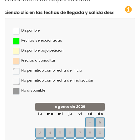
as fechas de llegada y salida deseadas!
Disponible
Fechas seleccionadas
Disponible bajo petición
Precios a consultar
No permitido como fecha de inicio
No permitido como fecha de finalización
No disponible
agosto de 2026
lu
ma
mi
ju
vi
sá
do
1
2
3
4
5
6
7
8
9