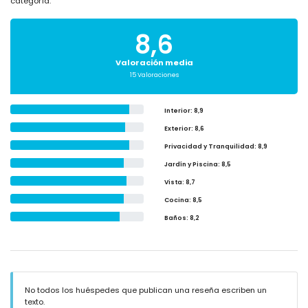
categoría.
8,6
Valoración media
15 Valoraciones
Interior
: 8,9
Exterior
: 8,6
Privacidad y Tranquilidad
: 8,9
Jardín y Piscina
: 8,5
Vista
: 8,7
Cocina
: 8,5
Baños
: 8,2
No todos los huéspedes que publican una reseña escriben un
texto.