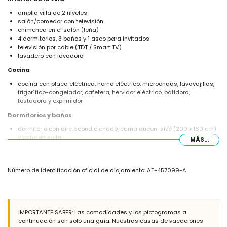
amplia villa de 2 niveles
salón/comedor con televisión
chimenea en el salón (leña)
4 dormitorios, 3 baños y 1 aseo para invitados
televisión por cable (TDT / Smart TV)
lavadero con lavadora
Cocina
cocina con placa eléctrica, horno eléctrico, microondas, lavavajillas,
frigorífico-congelador, cafetera, hervidor eléctrico, batidora,
tostadora y exprimidor
Dormitorios y baños
dormitorio con aire acondicionado, cama queen-size (200 x 160 cm)
y baño en suite
MÁS...
dormitorio con cama queen-size (200 x 160 cm) y ventilador
dormitorio con aire acondicionado y 2 camas individuales (200 x 90
cm)
Número de identificación oficial de alojamiento: AT-457099-A
dormitorio con 2 camas individuales (200 x 90 cm) y ventilador
baño en suite con doble lavabo, ducha y wc
baño con doble lavabo, combinación bañera/ducha y wc
baño con lavabo individual, ducha y wc
IMPORTANTE SABER: Las comodidades y los pictogramas a
Exterior de la villa
continuación son solo una guía. Nuestras casas de vacaciones
amplia parcela cerrada