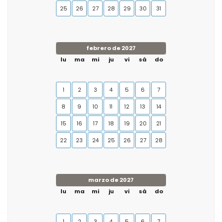
25
26
27
28
29
30
31
febrero de 2027
lu
ma
mi
ju
vi
sá
do
1
2
3
4
5
6
7
8
9
10
11
12
13
14
15
16
17
18
19
20
21
22
23
24
25
26
27
28
marzo de 2027
lu
ma
mi
ju
vi
sá
do
1
2
3
4
5
6
7