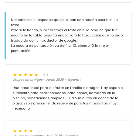
No todos los huéspedes que publican una reseña escriben un
texto.
Pero si lo hacen, publicaremos el texto en el idioma en que fue
escrito. En la tabla adjunta encontrará la traducción que ha sido
traducida con un traductor de google.
La escala de puntuación va del 1 al 10, siendo 10 la mejor
puntuación.
- 9,4
Grupos de amigos - Junio 2026 - España :
Una casa ideal para disfrutar en familia o amigos. Hay espacio
suficiente para estar cómodos, para comer, hamacas en la
piscina, habitaciones amplias..... Y a 5 minutos en coche de la
playa. Eso sí, recomiendo repelente para los mosquitos, muy
necesario.
- 7,7
Grupos de amigos - Abril 2026 - Francia :