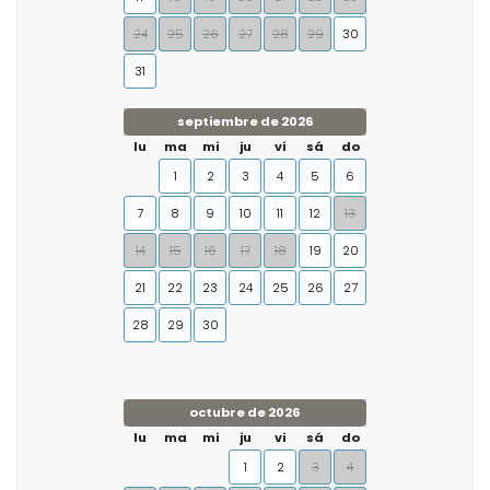
24
25
26
27
28
29
30
31
septiembre de 2026
lu
ma
mi
ju
vi
sá
do
1
2
3
4
5
6
7
8
9
10
11
12
13
14
15
16
17
18
19
20
21
22
23
24
25
26
27
28
29
30
octubre de 2026
lu
ma
mi
ju
vi
sá
do
1
2
3
4