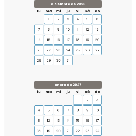
diciembre de 2026
lu
ma
mi
ju
vi
sá
do
1
2
3
4
5
6
7
8
9
10
11
12
13
14
15
16
17
18
19
20
21
22
23
24
25
26
27
28
29
30
31
enero de 2027
lu
ma
mi
ju
vi
sá
do
1
2
3
4
5
6
7
8
9
10
11
12
13
14
15
16
17
18
19
20
21
22
23
24