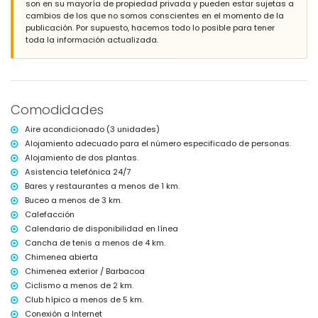
son en su mayoría de propiedad privada y pueden estar sujetas a
piscina privada de 10m x 5m y 2m de profundidad
cambios de los que no somos conscientes en el momento de la
hermoso jardín con césped, árboles y muebles de jardín con
publicación. Por supuesto, hacemos todo lo posible para tener
tumbonas
toda la información actualizada.
2 terrazas, una de ellas cubierta
cocina exterior y barbacoa
ducha exterior
zona de estar y comedor al aire libre
4 plazas de aparcamiento privadas y cerradas
Comodidades
terraza en la azotea
Más información
Aire acondicionado (3 unidades)
Alojamiento adecuado para el número especificado de personas.
pueblo más cercano: Jávea (a menos de 1000 metros de la villa)
Alojamiento de dos plantas.
río o playa más cercana: Mediterráneo (a menos de 3 kilómetros de
la villa)
Asistencia telefónica 24/7
playa más cercana: Playa de La Grava (a menos de 3 kilómetros de
Bares y restaurantes a menos de 1 km.
la villa)
Buceo a menos de 3 km.
puerto más cercano: Puerto de Jávea (a menos de 4 kilómetros de la
Calefacción
villa)
Calendario de disponibilidad en línea
parque más cercano: Plaza Parque Reina Sofía (a menos de 2
kilómetros de la villa)
Cancha de tenis a menos de 4 km.
aeropuerto más cercano: Alicante (a menos de 100 kilómetros de la
Chimenea abierta
villa)
Chimenea exterior / Barbacoa
segundo aeropuerto más cercano: Valencia (a más de 100
Ciclismo a menos de 2 km.
kilómetros)
Club hípico a menos de 5 km.
transporte público cercano: autobús a menos de 1000 metros
Conexión a Internet
se admiten mascotas