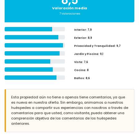
8,5
Valoración media
7 Valoraciones
Interior
: 7,9
Exterior
: 8,9
Privacidad y Tranquilidad
: 9,7
Jardín y Piscina
: 9,1
Vista
: 7,6
Cocina
: 8
Baños
: 8,6
Esta propiedad aún no tiene o apenas tiene comentarios, ya que
es nueva en nuestra oferta. Sin embargo, animamos a nuestros
huéspedes a compartir sus experiencias con nosotros a través de
comentarios para que usted, como visitante, pueda obtener una
comprensión objetiva de los comentarios de los huéspedes
anteriores.