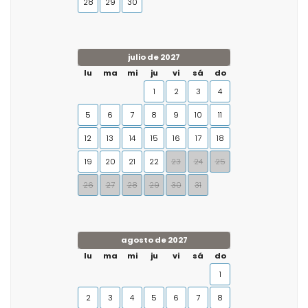
28
29
30
julio de 2027
lu
ma
mi
ju
vi
sá
do
1
2
3
4
5
6
7
8
9
10
11
12
13
14
15
16
17
18
19
20
21
22
23
24
25
26
27
28
29
30
31
agosto de 2027
lu
ma
mi
ju
vi
sá
do
1
2
3
4
5
6
7
8