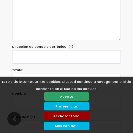
Dirección de correo electrónico: (
*
)
Título:
Sr.
Este sitio internet utiliza cookies. Si usted continua a navegar por el sitio
consiente en el uso de las cookies.
Nombre:
Acepto
Preferencias
Rechazar todo
Apellidos: (
*
)
Más info aquí