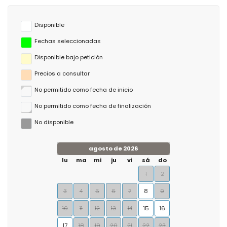
Disponible
Fechas seleccionadas
Disponible bajo petición
Precios a consultar
No permitido como fecha de inicio
No permitido como fecha de finalización
No disponible
agosto de 2026
lu
ma
mi
ju
vi
sá
do
1
2
3
4
5
6
7
8
9
10
11
12
13
14
15
16
17
18
19
20
21
22
23