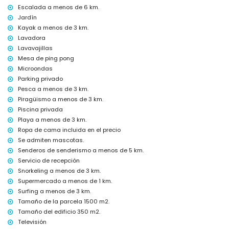
El alojamiento es muy adecuado para familias con niños
Escalada a menos de 6 km.
Jardín
Instalaciones y servicios incluidos en el precio del alquiler de la
Kayak a menos de 3 km.
villa
Lavadora
internet (fibra óptica)
Lavavajillas
plancha y tabla de planchar
Mesa de ping pong
ropa de cama y toallas
Microondas
servicio de recepción y servicio de emergencia 24 horas
mesa de ping-pong
Parking privado
calefacción central y aire acondicionado
Pesca a menos de 3 km.
Piragüismo a menos de 3 km.
Instalaciones y servicios con cargo adicional
Piscina privada
cama extra y camas/cunas para niños (bajo petición)
Playa a menos de 3 km.
Entretenimiento y actividades de ocio para sus vacaciones en
Ropa de cama incluida en el precio
Jávea, Costa Blanca
Se admiten mascotas.
Senderos de senderismo a menos de 5 km.
cine, teatro, discoteca, bar y paseo marítimo (Paseo Marítimo) (a
Servicio de recepción
menos de 5 kilómetros de la casa)
Snorkeling a menos de 3 km.
Lugares de interés y cultura en Jávea, Costa Blanca
Supermercado a menos de 1 km.
museo (Histórico de Jávea), iglesia (Virgen de Loreto, Jávea (Puerto)),
Surfing a menos de 3 km.
ruina (Molinos de viento, Jávea), monumento (Histórico de Jávea),
Tamaño de la parcela 1500 m2.
edificio arquitectónico (Histórico de Jávea) y lugar histórico
Tamaño del edificio 350 m2.
(Histórico de Jávea) (a menos de 5 kilómetros del alojamiento)
Televisión
castillo (Castillo de Denia y Denia) (a menos de 25 kilómetros del