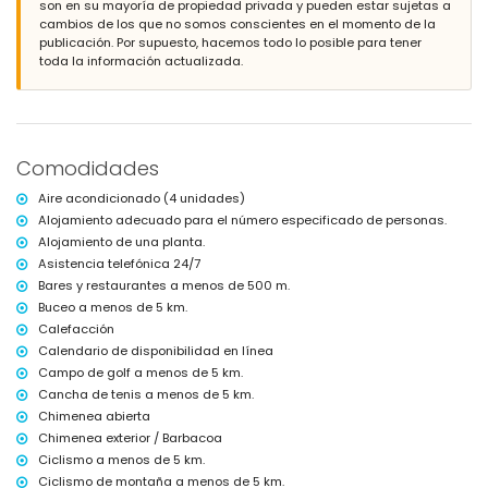
son en su mayoría de propiedad privada y pueden estar sujetas a
Exterior de la villa
cambios de los que no somos conscientes en el momento de la
parcela grande y cerrada
publicación. Por supuesto, hacemos todo lo posible para tener
piscina privada de 12m x 6m y 2m de profundidad
toda la información actualizada.
jardín con césped, árboles y muebles de jardín con tumbonas
2 terrazas cubiertas
barbacoa
ducha exterior
zona de estar y comedor exterior
Comodidades
4 plazas de aparcamiento cubiertas privadas
Más información
Aire acondicionado (4 unidades)
Alojamiento adecuado para el número especificado de personas.
pueblo más cercano: Xàbia (a menos de 2 kilómetros de la villa)
Alojamiento de una planta.
orilla o río más cercano: Mar Mediterráneo, Xàbia (a menos de 3
kilómetros de la villa)
Asistencia telefónica 24/7
playa más cercana: La Grava, Xàbia (a menos de 3 kilómetros de la
Bares y restaurantes a menos de 500 m.
villa)
Buceo a menos de 5 km.
puerto más cercano: Aduanas del Mar (a menos de 4 kilómetros de
Calefacción
la villa)
Calendario de disponibilidad en línea
parque más cercano: Montgó, Xàbia (a menos de 2 kilómetros de la
villa)
Campo de golf a menos de 5 km.
aeropuerto más cercano: Alicante (a menos de 100 kilómetros de la
Cancha de tenis a menos de 5 km.
villa)
Chimenea abierta
segundo aeropuerto más cercano: Valencia (a más de 100
Chimenea exterior / Barbacoa
kilómetros)
Ciclismo a menos de 5 km.
se admiten mascotas
Ciclismo de montaña a menos de 5 km.
El alojamiento es muy adecuado para familias con niños