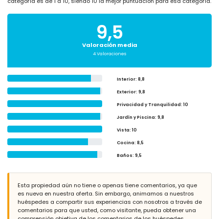
categoría es de 1 a 10, siendo 10 la mejor puntuación para esa categoría.
9,5
Valoración media
4 Valoraciones
Interior
: 8,8
Exterior
: 9,8
Privacidad y Tranquilidad
: 10
Jardín y Piscina
: 9,8
Vista
: 10
Cocina
: 8,5
Baños
: 9,5
Esta propiedad aún no tiene o apenas tiene comentarios, ya que
es nueva en nuestra oferta. Sin embargo, animamos a nuestros
huéspedes a compartir sus experiencias con nosotros a través de
comentarios para que usted, como visitante, pueda obtener una
comprensión objetiva de los comentarios de los huéspedes