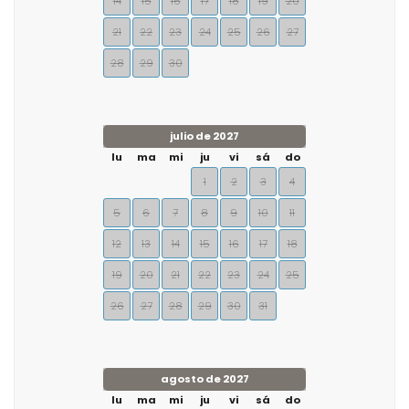
14
15
16
17
18
19
20
21
22
23
24
25
26
27
28
29
30
julio de 2027
lu
ma
mi
ju
vi
sá
do
1
2
3
4
5
6
7
8
9
10
11
12
13
14
15
16
17
18
19
20
21
22
23
24
25
26
27
28
29
30
31
agosto de 2027
lu
ma
mi
ju
vi
sá
do