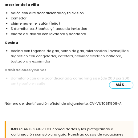
Interior de la villa
salón con aire acondicionado y televisión
comedor
chimenea en el salón (leña)
3 dormitorios, 3 baños y 1 aseo de invitados
cuarto de lavado con lavadora y secadora
Cocina
cocina con fogones de gas, horno de gas, microondas, lavavajillas,
frigorífico con congelador, cafetera, hervidor eléctrico, batidora,
tostadora y exprimidor
Habitaciones y baños
dormitorio con aire acondicionado, cama king size (de 200 por 200
cm) y baño en suite
MÁS...
dormitorio con aire acondicionado, cama king size (de 200 por 180
cm) y baño en suite
dormitorio con aire acondicionado con 2 camas individuales (de 200
Número de identificación oficial de alojamiento: CV-VUT0511508-A
por 90 cm)
baño en suite con doble lavabo, bañera, ducha, inodoro y secador de
pelo
baño en suite con lavabo individual, ducha, inodoro y secador de pelo
baño con lavabo individual, bañera con ducha combinada, inodoro y
IMPORTANTE SABER: Las comodidades y los pictogramas a
secador de pelo
continuación son solo una guía. Nuestras casas de vacaciones