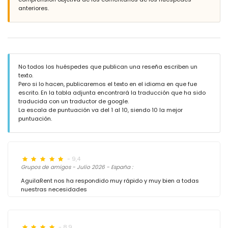
anteriores.
No todos los huéspedes que publican una reseña escriben un
texto.
Pero si lo hacen, publicaremos el texto en el idioma en que fue
escrito. En la tabla adjunta encontrará la traducción que ha sido
traducida con un traductor de google.
La escala de puntuación va del 1 al 10, siendo 10 la mejor
puntuación.
- 9,4
Grupos de amigos - Julio 2026 - España :
AguilaRent nos ha respondido muy rápido y muy bien a todas
nuestras necesidades
- 8,9