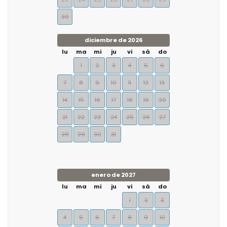
30
diciembre de 2026
lu
ma
mi
ju
vi
sá
do
1
2
3
4
5
6
7
8
9
10
11
12
13
14
15
16
17
18
19
20
21
22
23
24
25
26
27
28
29
30
31
enero de 2027
lu
ma
mi
ju
vi
sá
do
1
2
3
4
5
6
7
8
9
10