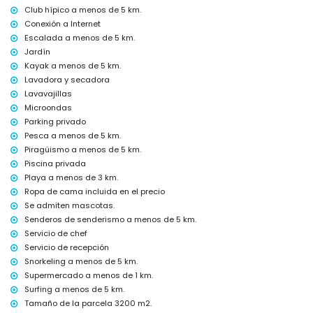
Club hípico a menos de 5 km.
Instalaciones y servicios incluidos en el precio del alquiler de la
Conexión a Internet
villa
Escalada a menos de 5 km.
internet (WiFi)
Jardín
plancha y tabla de planchar
Kayak a menos de 5 km.
ropa de cama y toallas
Lavadora y secadora
servicio de recepción y servicio de emergencia 24 horas
Lavavajillas
calefacción por aire y aire acondicionado
Microondas
Instalaciones y servicios con coste adicional
Parking privado
servicio de aeropuerto
Pesca a menos de 5 km.
servicio de cocina
Piragüismo a menos de 5 km.
cama extra y cuna/cama para niños (bajo demanda)
Piscina privada
Entretenimiento y actividades de ocio para sus vacaciones en
Playa a menos de 3 km.
Xàbia, Costa Blanca
Ropa de cama incluida en el precio
Se admiten mascotas.
discoteca, bar y paseo marítimo (Paseo Marítimo) (a menos de 5
Senderos de senderismo a menos de 5 km.
kilómetros de la casa)
Servicio de chef
Lugares de interés y cultura en Xàbia, Costa Blanca
Servicio de recepción
museo (Histórico de Xàbia, Xàbia), iglesia (Virgen de Loreto, Puerto,
Snorkeling a menos de 5 km.
Xàbia), ruina (Molinos de Viento, Xàbia), monumento (Pueblo de Xàbia,
Supermercado a menos de 1 km.
Xàbia), edificio arquitectónico (Pueblo de Xàbia, Xàbia), lugar
Surfing a menos de 5 km.
histórico (Pueblo de Xàbia y Xàbia) (a menos de 5 kilómetros del
Tamaño de la parcela 3200 m2.
alojamiento)