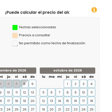
precio del alquiler haciendo clic en las fechas de llega
Fechas seleccionadas
Precios a consultar
No permitido como fecha de finalización
iembre de 2026
octubre de 2026
mi
ju
vi
sá
do
lu
ma
mi
ju
vi
sá
do
2
3
4
5
6
1
2
3
4
9
10
11
12
13
5
6
7
8
9
10
11
16
17
18
19
20
12
13
14
15
16
17
18
23
24
25
26
27
19
20
21
22
23
24
25