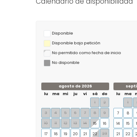
Calendario de disponibilidad
¡Puede calcular el 
Disponible
Disponible bajo petición
No permitido como fecha de inicio
No disponible
agosto de 2026
sept
lu
ma
mi
ju
vi
sá
do
lu
ma
1
2
1
3
4
5
6
7
8
9
7
8
10
11
12
13
14
15
16
14
15
23
17
18
19
20
21
22
21
22