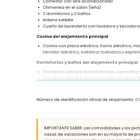
Comedor con aire acondicionado
Chimenea en el salón (leña)
2 dormitorios y 2 baños
Antena satélite
Cuarto de lavandería con lavadora y secadora
Cocina del alojamiento principal
Cocina con placa eléctrica, horno eléctrico, mic
hervidor eléctrico, batidora, tostadora y exprim
Dormitorios y baños del alojamiento principal
Dormitorio con aire acondicionado, cama king s
Dormitorio con aire acondicionado y 2 camas i
Baño en suite con lavabo individual, bañera, d
Baño con lavabo individual, ducha y WC
Número de identificación oficial de alojamiento: 
Interior de la casa de invitados
Dormitorio con aire acondicionado, cama king si
Baño en suite con lavabo individual, ducha y W
Exterior de la villa
IMPORTANTE SABER: Las comodidades y los pict
casas de vacaciones son en su mayoría de pro
Parcela grande y cerrada