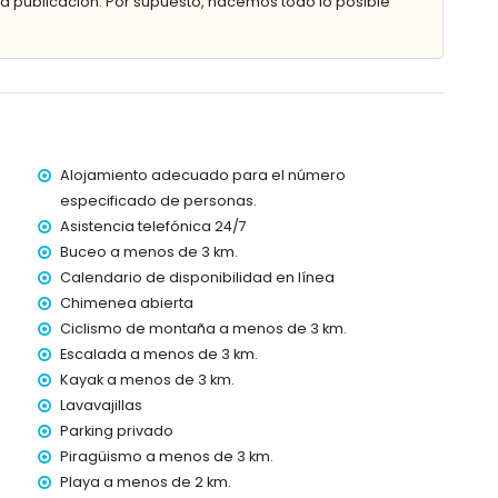
 publicación. Por supuesto, hacemos todo lo posible
dad
les de jardín con tumbonas
ior
 plazas de aparcamiento privadas
Alojamiento adecuado para el número
tros de la villa)
especificado de personas.
a (a menos de 2 kilómetros de la villa)
Asistencia telefónica 24/7
a villa
Buceo a menos de 3 km.
kilómetros de la villa)
 de 3 kilómetros de la villa)
Calendario de disponibilidad en línea
00 kilómetros de la villa)
Chimenea abierta
100 kilómetros)
Ciclismo de montaña a menos de 3 km.
Escalada a menos de 3 km.
con niños
Kayak a menos de 3 km.
el alquiler de la villa
Lavavajillas
Parking privado
Piragüismo a menos de 3 km.
Playa a menos de 2 km.