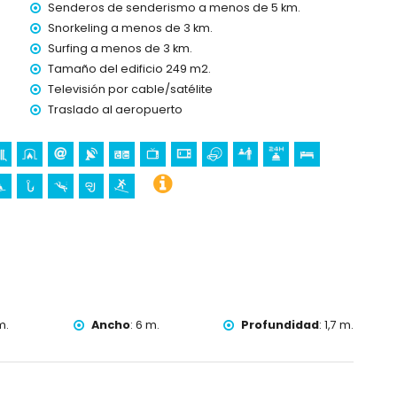
a 24 horas
Senderos de senderismo a menos de 5 km.
Snorkeling a menos de 3 km.
Surfing a menos de 3 km.
Tamaño del edificio 249 m2.
Televisión por cable/satélite
manda)
Traslado al aeropuerto
s vacaciones en Jávea, Costa Blanca
nal y Jávea) (a menos de 5 kilómetros de la casa)
Blanca
del Loreto, Jávea), ruina (Pueblo Histórico, Jávea),
quitectónico (Pueblo Histórico, Jávea), lugar histórico
etros del alojamiento)
 25 kilómetros del alojamiento)
m.
Ancho
:
6 m.
Profundidad
:
1,7 m.
o, escalada, piragüismo, kayak, pesca, buceo, snorkelling y
 menos de 10 kilómetros de la villa)