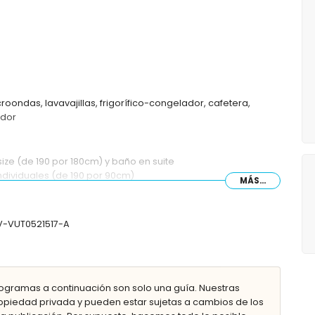
roondas, lavavajillas, frigorífico-congelador, cafetera,
idor
ize (de 190 por 180cm) y baño en suite
ndividuales (de 190 por 90cm)
MÁS...
ucha y WC
CV-VUT0521517-A
ze (de 200 por 190cm), televisión y baño en suite
C
ogramas a continuación son solo una guía. Nuestras
piedad privada y pueden estar sujetas a cambios de los