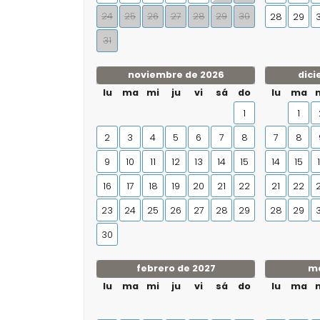
24
25
26
27
28
29
30
28
29
31
noviembre de 2026
dici
lu
ma
mi
ju
vi
sá
do
lu
ma
1
1
2
3
4
5
6
7
8
7
8
9
10
11
12
13
14
15
14
15
16
17
18
19
20
21
22
21
22
23
24
25
26
27
28
29
28
29
30
febrero de 2027
ma
lu
ma
mi
ju
vi
sá
do
lu
ma