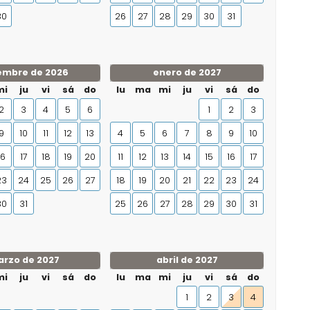
30
26
27
28
29
30
31
embre de 2026
enero de 2027
mi
ju
vi
sá
do
lu
ma
mi
ju
vi
sá
do
2
3
4
5
6
1
2
3
9
10
11
12
13
4
5
6
7
8
9
10
16
17
18
19
20
11
12
13
14
15
16
17
23
24
25
26
27
18
19
20
21
22
23
24
30
31
25
26
27
28
29
30
31
rzo de 2027
abril de 2027
mi
ju
vi
sá
do
lu
ma
mi
ju
vi
sá
do
1
2
3
4