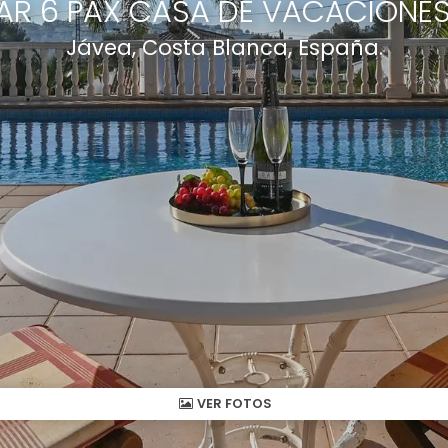
MAR 6 PAX CASA DE VACACIONE
Jávea, Costa Blanca, España.
VER FOTOS