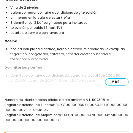
Villa de 2 niveles
salón/comedor con aire acondicionado y televisión
chimenea en la sala de estar (leña)
3 dormitorios, 3 baños y 1 aseo para invitados
televisión por cable (Smart TV)
cuarto de servicio con lavadora
Cocina
cocina con placa eléctrica, horno eléctrico, microondas, lavavajillas,
frigorífico-congelador, cafetera, hervidor eléctrico, batidora,
tostadora y exprimidor
Dormitorios y baños
dormitorio con aire acondicionado, cama individual (de 200 x 90
cm), sofá cama (de 200 x 140 cm) y baño en suite
MÁS...
dormitorio con aire acondicionado, cama de matrimonio (de 200 x
160 cm) y baño en suite
dormitorio con aire acondicionado, cama de matrimonio (de 200 x
Número de identificación oficial de alojamiento: VT-507308-A
160 cm)
Registro Nacional de Turismo: ESFCTU000003071000604274000000000
baño en suite con lavabo individual, ducha, bidé y WC
00000000VT-507308-A2
baño en suite con lavabo individual, ducha y WC
Registro Nacional de Alojamiento: ESFCNT000003071000604274000000
baño con lavabo individual, combinación bañera/ducha y WC
00000000000000000000003
Exterior de la villa
parcela vallada