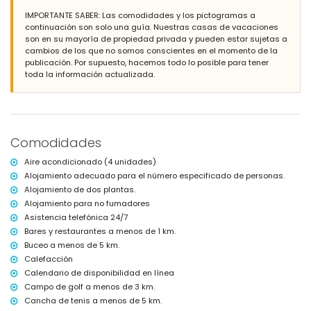
piscina privada de 9.6m x 3.5m
IMPORTANTE SABER: Las comodidades y los pictogramas a
maravilloso jardín con césped, grava, árboles y mobiliario de jardín
continuación son solo una guía. Nuestras casas de vacaciones
con hamacas
son en su mayoría de propiedad privada y pueden estar sujetas a
2 terrazas cubiertas
cambios de los que no somos conscientes en el momento de la
barbacoa
publicación. Por supuesto, hacemos todo lo posible para tener
ducha exterior
toda la información actualizada.
zona de estar y comedor al aire libre
2 plazas de aparcamiento cubiertas privadas
Más información
pueblo más cercano: Benitachell (a 3 kilómetros de la villa)
Comodidades
río o costa más cercano: Mediterráneo (a 5 kilómetros de la villa)
playa más cercana: Platja de l'Arenal (a 5 kilómetros de la villa)
Aire acondicionado (4 unidades)
puerto más cercano: Marina Nou Fontana (a 7 kilómetros de la villa)
Alojamiento adecuado para el número especificado de personas.
parque más cercano: Zona Verda Las Laderas (a 3 kilómetros de la
Alojamiento de dos plantas.
villa)
aeropuerto más cercano: Alicante (a 100 kilómetros de la villa)
Alojamiento para no fumadores
segundo aeropuerto más cercano: Valencia (a más de 100
Asistencia telefónica 24/7
kilómetros)
Bares y restaurantes a menos de 1 km.
no se permite fumar
Buceo a menos de 5 km.
consulte si se permiten mascotas
Calefacción
El alojamiento es muy adecuado para familias con niños
Calendario de disponibilidad en línea
Instalaciones y servicios incluidos en el precio del alquiler de la
Campo de golf a menos de 3 km.
villa
Cancha de tenis a menos de 5 km.
internet (WiFi)