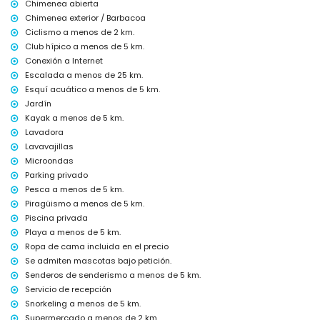
Chimenea abierta
plancha y tabla de planchar
Chimenea exterior / Barbacoa
ropa de cama y toallas
Ciclismo a menos de 2 km.
servicio de recepción y servicio de emergencia 24 horas
Club hípico a menos de 5 km.
calefacción por aire y aire acondicionado
Conexión a Internet
Instalaciones y servicios con costo adicional
Escalada a menos de 25 km.
cama extra y cuna/cama para niños (bajo demanda)
Esquí acuático a menos de 5 km.
Jardín
Entretenimiento y actividades de ocio para sus vacaciones en
Kayak a menos de 5 km.
Jávea, Costa Blanca
Lavadora
bar y paseo marítimo (L'Arenal) (a 5 kilómetros de la casa)
Lavavajillas
Visitas y cultura en Jávea, Costa Blanca
Microondas
Parking privado
museo (Histórico de Jávea), iglesia (Iglesia Virgen del Loreto, Puerto),
Pesca a menos de 5 km.
castillo (Castillo de Dénia), ruina (Molinos de Viento, Jávea),
monumento (Pueblo de Jávea), edificio arquitectónico (Histórico de
Piragüismo a menos de 5 km.
Jávea) y lugar histórico (Pueblo de Jávea) (a menos de 10 kilómetros
Piscina privada
del alojamiento)
Playa a menos de 5 km.
Ropa de cama incluida en el precio
Deportes
Se admiten mascotas bajo petición.
tenis, golf (Club de Golf Jávea), equitación, senderismo, ciclismo,
Senderos de senderismo a menos de 5 km.
piragüismo, kayak, pesca, buceo, snorkel, surf, windsurf y esquí
Servicio de recepción
acuático (a menos de 5 kilómetros de la villa)
escalada (a 25 kilómetros de la villa)
Snorkeling a menos de 5 km.
Supermercado a menos de 2 km.