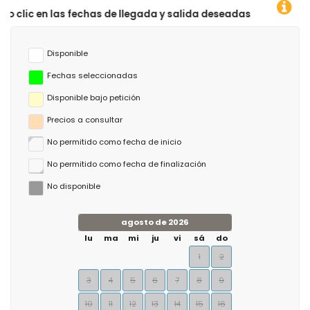
echas de llegada y salida deseadas!
Disponible
Fechas seleccionadas
Disponible bajo petición
Precios a consultar
No permitido como fecha de inicio
No permitido como fecha de finalización
No disponible
agosto de 2026
lu
ma
mi
ju
vi
sá
do
1
2
3
4
5
6
7
8
9
10
11
12
13
14
15
16