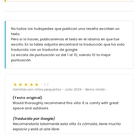
No todos los huéspedes que publican una reseña escriben un
texto.
Pero si lo hacen, publicaremos el texto en el idioma en que fue
escrito. En la tabla adjunta encontrará la traducción que ha sido
traducida con un traductor de google.
La escala de puntuación va del 1 al 10, siendo 10 la mejor
puntuación.
- 9,3
Familias con niños pequeños - Julio 2024 - Reino Unido :
(Texto original)
Would thoroughly recommend this villa. It is comfy with great
space and outdoors.
(Traducido por Google)
Recomendaría totalmente esta villa. Es cómoda, tiene mucho
espacio y está al aire libre.