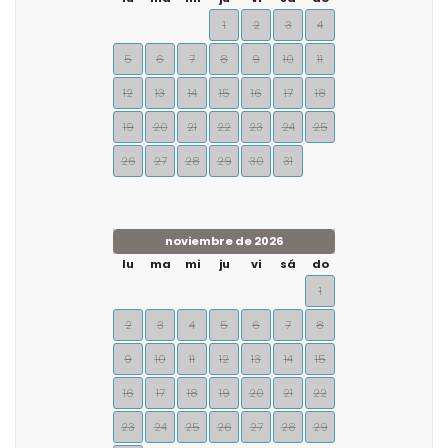
1
2
3
4
5
6
7
8
9
10
11
12
13
14
15
16
17
18
19
20
21
22
23
24
25
26
27
28
29
30
31
noviembre de 2026
lu
ma
mi
ju
vi
sá
do
1
2
3
4
5
6
7
8
9
10
11
12
13
14
15
16
17
18
19
20
21
22
23
24
25
26
27
28
29