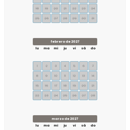
18
19
20
21
22
23
24
25
26
27
28
29
30
31
febrero de 2027
lu
ma
mi
ju
vi
sá
do
1
2
3
4
5
6
7
8
9
10
11
12
13
14
15
16
17
18
19
20
21
22
23
24
25
26
27
28
marzo de 2027
lu
ma
mi
ju
vi
sá
do