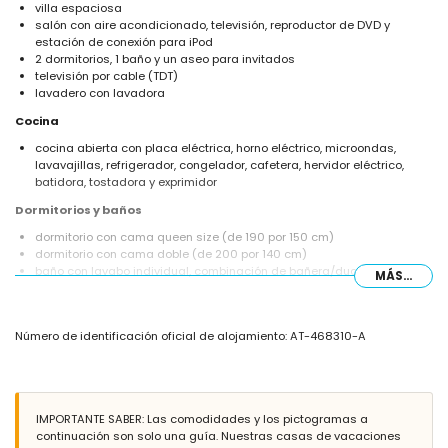
villa espaciosa
salón con aire acondicionado, televisión, reproductor de DVD y
estación de conexión para iPod
2 dormitorios, 1 baño y un aseo para invitados
televisión por cable (TDT)
lavadero con lavadora
Cocina
cocina abierta con placa eléctrica, horno eléctrico, microondas,
lavavajillas, refrigerador, congelador, cafetera, hervidor eléctrico,
batidora, tostadora y exprimidor
Dormitorios y baños
dormitorio con cama queen size (de 190 por 150 cm)
dormitorio con cama doble (de 200 por 140 cm)
baño con lavabo individual, combinación de bañera/ducha y inodoro
MÁS...
Exterior de la villa
terreno cerrado
Número de identificación oficial de alojamiento: AT-468310-A
piscina privada de 6 m x 3 m y 2 m de profundidad
terraza
barbacoa
ducha exterior
zona de estar al aire libre
IMPORTANTE SABER: Las comodidades y los pictogramas a
terraza en la azotea
continuación son solo una guía. Nuestras casas de vacaciones