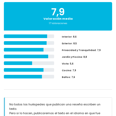
7,9
Valoración media
17 Valoraciones
Interior
: 8,6
Exterior
: 8,5
Privacidad y Tranquilidad
: 7,9
Jardín y Piscina
: 8,8
Vista
: 5,6
Cocina
: 7,9
Baños
: 7,6
No todos los huéspedes que publican una reseña escriben un
texto.
Pero si lo hacen, publicaremos el texto en el idioma en que fue