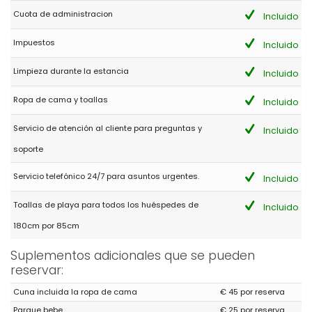
ubicación fabulosa.
Cuota de administracion
Incluido
Impuestos
Incluido
- 9,3
Familias con niños pequeños - Mayo 2019 - Reino Unido :
Limpieza durante la estancia
Incluido
(Texto original)
Very good accomidation we will revisit again
Ropa de cama y toallas
Incluido
(Traducido por Google)
Servicio de atención al cliente para preguntas y
Incluido
Muy buen alojamiento que volveremos a visitar.
soporte
Servicio telefónico 24/7 para asuntos urgentes.
Incluido
Toallas de playa para todos los huéspedes de
Incluido
180cm por 85cm
Suplementos adicionales que se pueden
reservar:
Cuna incluida la ropa de cama
€ 45 por reserva
Parque bebe
€ 25 por reserva