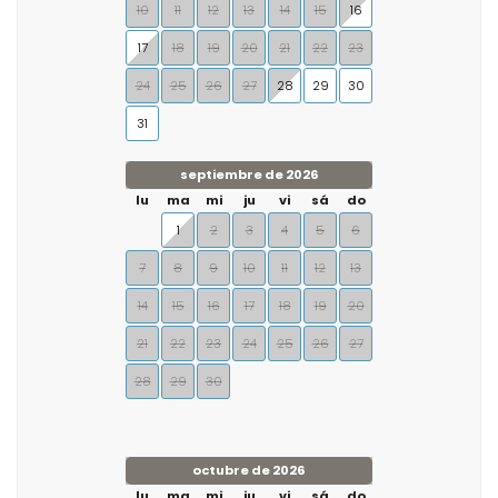
10
11
12
13
14
15
16
17
18
19
20
21
22
23
24
25
26
27
28
29
30
31
septiembre de 2026
lu
ma
mi
ju
vi
sá
do
1
2
3
4
5
6
7
8
9
10
11
12
13
14
15
16
17
18
19
20
21
22
23
24
25
26
27
28
29
30
octubre de 2026
lu
ma
mi
ju
vi
sá
do