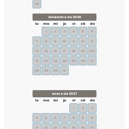
30
diciembre de 2026
lu
ma
mi
ju
vi
sá
do
1
2
3
4
5
6
7
8
9
10
11
12
13
14
15
16
17
18
19
20
21
22
23
24
25
26
27
28
29
30
31
enero de 2027
lu
ma
mi
ju
vi
sá
do
1
2
3
4
5
6
7
8
9
10
11
12
13
14
15
16
17