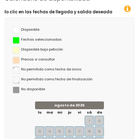
fechas de llegada y salida deseadas!
Disponible
Fechas seleccionadas
Disponible bajo petición
Precios a consultar
No permitido como fecha de inicio
No permitido como fecha de finalización
No disponible
agosto de 2026
lu
ma
mi
ju
vi
sá
do
1
2
3
4
5
6
7
8
9