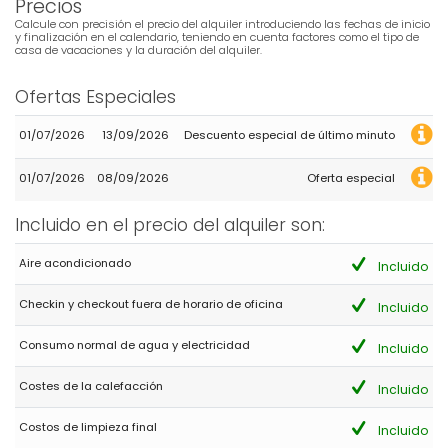
Precios
Calcule con precisión el precio del alquiler introduciendo las fechas de inicio
y finalización en el calendario, teniendo en cuenta factores como el tipo de
- 10,0
casa de vacaciones y la duración del alquiler.
Familias con niños mayores - Julio 2022 - España :
Villa situada muy cerca de playa del arenal. Espectaculares
Ofertas Especiales
instalaciones. Todo muy cuidado. Piscina y jardín privado,
barbacoa, solarium. Aire acondicionado.
01/07/2026
13/09/2026
Descuento especial de último minuto
01/07/2026
08/09/2026
Oferta especial
- 9,1
Familias con niños mayores - Agosto 2020 - España :
Incluido en el precio del alquiler son:
La estancia ha sido perfecta, el cuidado y mantenimiento de la
propiedad tanto interior como exterior es excelente
Aire acondicionado
Incluido
Checkin y checkout fuera de horario de oficina
Incluido
- 8,3
Familias con niños mayores - Octubre 2019 - Reino Unido :
Consumo normal de agua y electricidad
Incluido
(Texto original)
Costes de la calefacción
Great place to stay, loads of room and fab location.
Incluido
(Traducido por Google)
Costos de limpieza final
Incluido
Gran lugar para alojarse, un montón de espacio y una