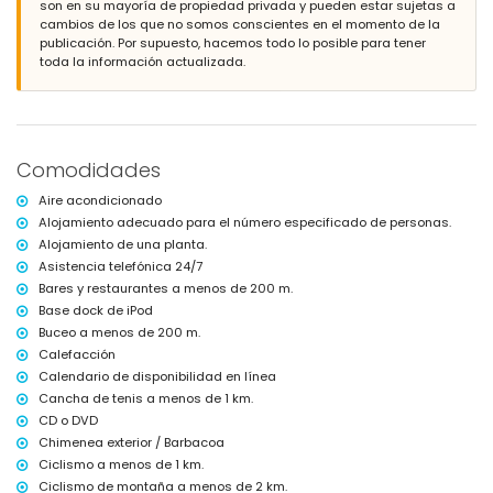
son en su mayoría de propiedad privada y pueden estar sujetas a
Más información
cambios de los que no somos conscientes en el momento de la
pueblo más cercano: Jávea (a menos de 2 kilómetros de la villa)
publicación. Por supuesto, hacemos todo lo posible para tener
ribera o costa más cercana: Mediterráneo, Jávea (a menos de 100
toda la información actualizada.
metros de la villa)
playa más cercana: El Arenal, Jávea (a menos de 100 metros de la
villa)
puerto más cercano: Nou Fontana, Jávea (a menos de 200 metros de
la villa)
Comodidades
aeropuerto más cercano: Alicante (a menos de 100 kilómetros de la
villa)
Aire acondicionado
segundo aeropuerto más cercano: Valencia (> 100 kilómetros)
Alojamiento adecuado para el número especificado de personas.
transporte público cercano: autobús a menos de 100 metros
Alojamiento de una planta.
no se permiten mascotas
el alojamiento es muy adecuado para familias con niños
Asistencia telefónica 24/7
Bares y restaurantes a menos de 200 m.
Instalaciones y servicios incluidos en el precio del alquiler de la
Base dock de iPod
villa
Buceo a menos de 200 m.
internet (WiFi)
Calefacción
aspiradora y plancha con tabla de planchar
Calendario de disponibilidad en línea
ropa de cama y toallas
Cancha de tenis a menos de 1 km.
servicio de recepción y servicio de emergencia 24 horas
calefacción central y con aire acondicionado
CD o DVD
Chimenea exterior / Barbacoa
Instalaciones y servicios con costo extra
Ciclismo a menos de 1 km.
servicio de aeropuerto
Ciclismo de montaña a menos de 2 km.