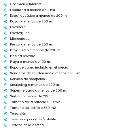
cama extra y camas/cunas para niños (bajo demanda)
Conexión a Internet
Actividades de entretenimiento y ocio para sus vacaciones en
Escalada a menos de 4 km.
Jávea, Costa Blanca
Esquí acuático a menos de 200 m.
Kayak a menos de 200 m.
paseo marítimo (El Arenal y Jávea) (a menos de 500 metros de la
casa)
Lavadora
cine y teatro (a menos de 5 kilómetros de la casa)
Lavavajillas
Microondas
Lugares de interés y cultura en Jávea, Costa Blanca
Pesca a menos de 200 m.
museo (Histórico de Jávea, Jávea), iglesia (San Bartolomé, Pueblo,
Piragüismo a menos de 200 m.
Jávea), ruina (Molinos de Viento, Jávea), monumento (Pueblo de
Piscina privada
Jávea, Jávea), edificio arquitectónico (Histórico de Jávea, Jávea),
Playa a menos de 100 m.
lugar histórico (Pueblo de Jávea y Jávea) (a menos de 5 kilómetros
del alojamiento)
Ropa de cama incluida en el precio
castillo (Portal de la Vila y Denia) (a menos de 25 kilómetros del
Senderos de senderismo a menos de 5 km.
alojamiento)
Servicio de recepción
Snorkeling a menos de 200 m.
Deportes
Supermercado a menos de 200 m.
tenis, ciclismo, canotaje, kayak, pesca, buceo, snorkel, surf, windsurf y
Surfing a menos de 200 m.
esquí acuático (a menos de 1000 metros de la villa)
Tamaño de la parcela 950 m2.
senderismo, ciclismo de montaña y escalada (a menos de 5
kilómetros de la villa)
Tamaño del edificio 350 m2.
golf (Jávea Golf) (a menos de 10 kilómetros de la villa)
Televisión
Televisión por cable/satélite
Terraza en la azotea