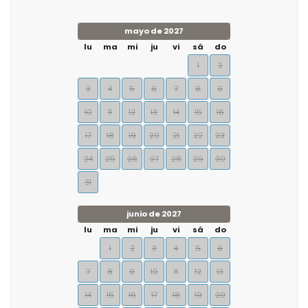
mayo de 2027
lu
ma
mi
ju
vi
sá
do
1
2
3
4
5
6
7
8
9
10
11
12
13
14
15
16
17
18
19
20
21
22
23
24
25
26
27
28
29
30
31
junio de 2027
lu
ma
mi
ju
vi
sá
do
1
2
3
4
5
6
7
8
9
10
11
12
13
14
15
16
17
18
19
20