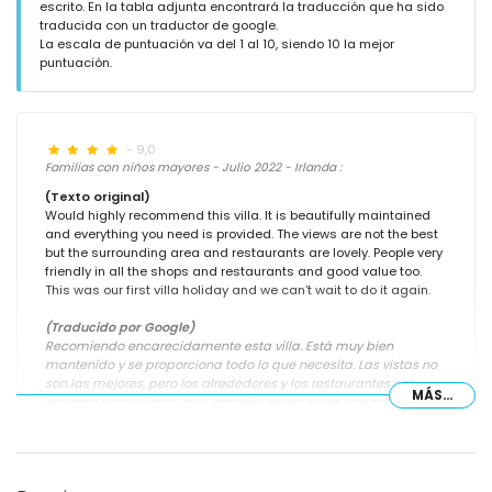
escrito. En la tabla adjunta encontrará la traducción que ha sido
traducida con un traductor de google.
La escala de puntuación va del 1 al 10, siendo 10 la mejor
puntuación.
- 9,0
Familias con niños mayores - Julio 2022 - Irlanda :
(Texto original)
Would highly recommend this villa. It is beautifully maintained
and everything you need is provided. The views are not the best
but the surrounding area and restaurants are lovely. People very
friendly in all the shops and restaurants and good value too.
This was our first villa holiday and we can’t wait to do it again.
(Traducido por Google)
Recomiendo encarecidamente esta villa. Está muy bien
mantenido y se proporciona todo lo que necesita. Las vistas no
son las mejores, pero los alrededores y los restaurantes son
MÁS...
encantadores. Gente muy amable en todas las tiendas y
restaurantes y buena relación calidad-precio. Estas fueron
nuestras primeras vacaciones en una villa y estamos ansiosos
por volver a hacerlo.