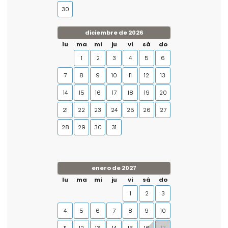
30
diciembre de 2026
lu
ma
mi
ju
vi
sá
do
1
2
3
4
5
6
7
8
9
10
11
12
13
14
15
16
17
18
19
20
21
22
23
24
25
26
27
28
29
30
31
enero de 2027
lu
ma
mi
ju
vi
sá
do
1
2
3
4
5
6
7
8
9
10