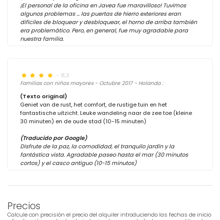
¡El personal de la oficina en Javea fue maravilloso! Tuvimos
algunos problemas ... las puertas de hierro exteriores eran
difíciles de bloquear y desbloquear, el horno de arriba también
era problemático. Pero, en general, fue muy agradable para
nuestra familia.
- 8,3
Familias con niños mayores - Octubre 2017 - Holanda :
(Texto original)
Geniet van de rust, het comfort, de rustige tuin en het
fantastische uitzicht. Leuke wandeling naar de zee toe (kleine
30 minuten) en de oude stad (10-15 minuten)
(Traducido por Google)
Disfrute de la paz, la comodidad, el tranquilo jardín y la
fantástica vista. Agradable paseo hasta el mar (30 minutos
cortos) y el casco antiguo (10-15 minutos)
Precios
Calcule con precisión el precio del alquiler introduciendo las fechas de inicio