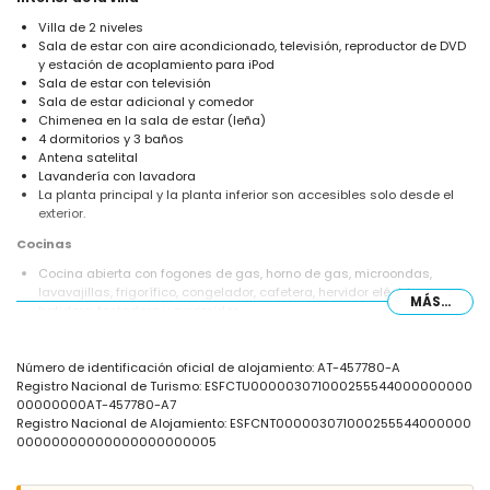
Villa de 2 niveles
Sala de estar con aire acondicionado, televisión, reproductor de DVD
y estación de acoplamiento para iPod
Sala de estar con televisión
Sala de estar adicional y comedor
Chimenea en la sala de estar (leña)
4 dormitorios y 3 baños
Antena satelital
Lavandería con lavadora
La planta principal y la planta inferior son accesibles solo desde el
exterior.
Cocinas
Cocina abierta con fogones de gas, horno de gas, microondas,
lavavajillas, frigorífico, congelador, cafetera, hervidor eléctrico,
MÁS...
batidora, tostadora y exprimidor
Cocina abierta con fogones de gas, horno eléctrico, frigorífico,
cafetera, tostadora y exprimidor
Número de identificación oficial de alojamiento: AT-457780-A
Habitaciones y baños
Registro Nacional de Turismo: ESFCTU000003071000255544000000000
00000000AT-457780-A7
Habitación con aire acondicionado, cama doble (de 200 por 140 cm)
Registro Nacional de Alojamiento: ESFCNT000003071000255544000000
y ventilador
00000000000000000000005
Habitación con aire acondicionado, 2 camas individuales (de 190 por
105 cm), ventilador y baño en suite
2 habitaciones con aire acondicionado, cada una con 2 camas