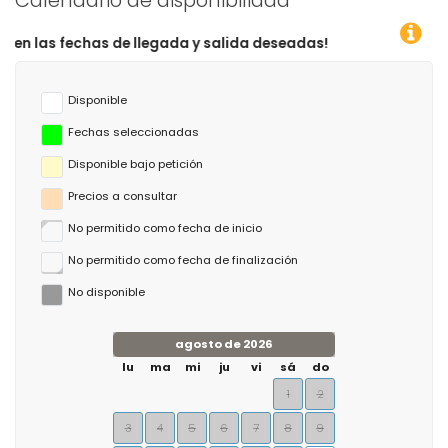
Calendario de disponibilidad
de llegada y salida deseadas!
Disponible
Fechas seleccionadas
Disponible bajo petición
Precios a consultar
No permitido como fecha de inicio
No permitido como fecha de finalización
No disponible
agosto de 2026
lu
ma
mi
ju
vi
sá
do
1
2
3
4
5
6
7
8
9