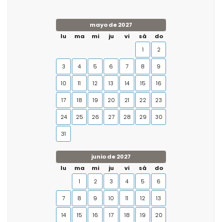
mayo de 2027
lu
ma
mi
ju
vi
sá
do
1
2
3
4
5
6
7
8
9
10
11
12
13
14
15
16
17
18
19
20
21
22
23
24
25
26
27
28
29
30
31
junio de 2027
lu
ma
mi
ju
vi
sá
do
1
2
3
4
5
6
7
8
9
10
11
12
13
14
15
16
17
18
19
20