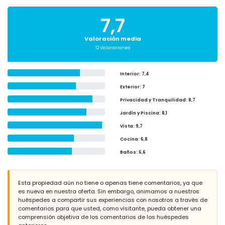
7,7
Valoración media
12 Valoraciones
Interior
: 7,4
Exterior
: 7
Privacidad y Tranquilidad
: 8,7
Jardín y Piscina
: 8,1
Vista
: 9,7
Cocina
: 6,8
Baños
: 6,6
Esta propiedad aún no tiene o apenas tiene comentarios, ya que
es nueva en nuestra oferta. Sin embargo, animamos a nuestros
huéspedes a compartir sus experiencias con nosotros a través de
comentarios para que usted, como visitante, pueda obtener una
comprensión objetiva de los comentarios de los huéspedes