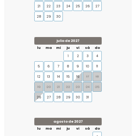
21
22
23
24
25
26
27
28
29
30
julio de 2027
lu
ma
mi
ju
vi
sá
do
1
2
3
4
5
6
7
8
9
10
11
12
13
14
15
16
17
18
19
20
21
22
23
24
25
26
27
28
29
30
31
agosto de 2027
lu
ma
mi
ju
vi
sá
do