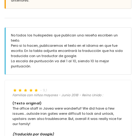
anteriores.
No todos los huéspedes que publican una reseña escriben un
texto.
Pero si lo hacen, publicaremos el texto en el idioma en que fue
escrito. En la tabla adjunta encontrará la traducción que ha sido
traducida con un traductor de google.
La escala de puntuación va del 1 al 10, siendo 10 la mejor
puntuación.
- 9,1
Familias con niños mayores - Junio 2018 - Reino Unido :
(Texto original)
The office staff in Javea were wonderful! We did have a few
issues....outside iron gates were difficult to lock and unlock,
upstairs oven also troublesome. But, overall it was really nice for
our family!
(Traducido por Google)