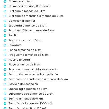
Chimenea abierta
El alojamiento es muy adecuado para familias con niños
Chimenea exterior / Barbacoa
Instalaciones y servicios incluidos en el precio del alquiler de la
Ciclismo a menos de 5 km.
villa
Ciclismo de montaña a menos de 5 km.
Internet (WiFi)
Conexión a Internet
Ropa de cama y toallas
Escalada a menos de 5 km.
Servicio de recepción y servicio de emergencia las 24 horas
Esquí acuático a menos de 5 km.
Calefacción por aire y aire acondicionado
Jardín
Instalaciones y servicios con coste adicional
Kayak a menos de 5 km.
Lavadora
Servicio de aeropuerto
Pesca a menos de 5 km.
Cama extra y camas/cunas para niños (bajo demanda)
Piragüismo a menos de 5 km.
Entretenimiento y actividades de ocio para sus vacaciones en
Piscina privada
Jávea, Costa Blanca
Playa a menos de 5 km.
Cine, teatro, discoteca, bar, paseo marítimo (El Puerto y Jávea) (a
Ropa de cama incluida en el precio
menos de 5 kilómetros de la casa)
Se admiten mascotas bajo petición.
Senderos de senderismo a menos de 5 km.
Lugares de interés y cultura en Jávea, Costa Blanca
Servicio de recepción
Museo (Pueblo Histórico, Jávea), iglesia (San Bartolome, Jávea), ruina
Snorkeling a menos de 5 km.
(Histórico de Jávea), monumento (Molinos de Viento, Jávea), edificio
Supermercado a menos de 2 km.
arquitectónico (Histórico de Jávea), lugar histórico (Pueblo Histórico y
Jávea) (a menos de 5 kilómetros del alojamiento)
Surfing a menos de 5 km.
Castillo (Portal de la Vila y Denia) (a menos de 25 kilómetros del
Tamaño de la parcela 1000 m2.
alojamiento)
Tamaño del edificio 150 m2.