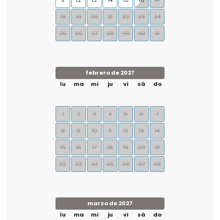
11
12
13
14
15
16
17
18
19
20
21
22
23
24
25
26
27
28
29
30
31
febrero de 2027
lu
ma
mi
ju
vi
sá
do
1
2
3
4
5
6
7
8
9
10
11
12
13
14
15
16
17
18
19
20
21
22
23
24
25
26
27
28
marzo de 2027
lu
ma
mi
ju
vi
sá
do