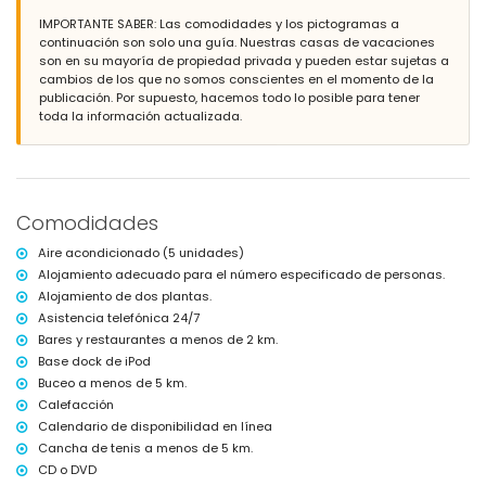
individuales (de 190 por 90 cm)
IMPORTANTE SABER: Las comodidades y los pictogramas a
Baño en suite con lavabo individual, combinación de bañera/ducha,
continuación son solo una guía. Nuestras casas de vacaciones
bidé y WC
son en su mayoría de propiedad privada y pueden estar sujetas a
2 baños cada uno con lavabo individual, ducha y WC
cambios de los que no somos conscientes en el momento de la
publicación. Por supuesto, hacemos todo lo posible para tener
Exterior de la villa
toda la información actualizada.
Parcela cerrada
Piscina privada de 8 m x 4 m y 2 m de profundidad
Jardín con grava y muebles de jardín con tumbonas
Terraza
Barbacoa
Comodidades
Zona de estar exterior y comedor exterior
Más información
Aire acondicionado (5 unidades)
Alojamiento adecuado para el número especificado de personas.
Pueblo más cercano: Jávea (a menos de 2 kilómetros de la villa)
Alojamiento de dos plantas.
Ribera o costa más cercana: Mediterráneo, Jávea (a menos de 5
kilómetros de la villa)
Asistencia telefónica 24/7
Playa más cercana: El Arenal, Jávea (a menos de 5 kilómetros de la
Bares y restaurantes a menos de 2 km.
villa)
Base dock de iPod
Puerto más cercano: Duanes del Mar, Jávea (a menos de 3 kilómetros
Buceo a menos de 5 km.
de la villa)
Calefacción
Parque más cercano: Montgó, Jávea (a menos de 2 kilómetros de la
villa)
Calendario de disponibilidad en línea
Aeropuerto más cercano: Alicante (> 100 kilómetros)
Cancha de tenis a menos de 5 km.
Segundo aeropuerto más cercano: Valencia (> 100 kilómetros)
CD o DVD
Por favor, consultar si se permiten mascotas