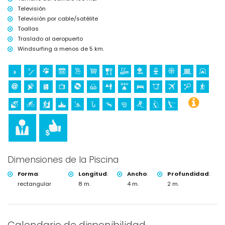
Televisión
Deportes
Televisión por cable/satélite
Tenis, senderismo, ciclismo de montaña, ciclismo, escalada, canoa,
Toallas
kayak, pesca, buceo, snorkel, surf, windsurf y esquí acuático (a
Traslado al aeropuerto
menos de 5 kilómetros de la villa)
Golf (La Sella Golf, Denia) y equitación (a menos de 10 kilómetros de
Windsurfing a menos de 5 km.
la villa)
Dimensiones de la Piscina
Forma
:
Longitud
:
Ancho
:
Profundidad
:
rectangular
8 m.
4 m.
2 m.