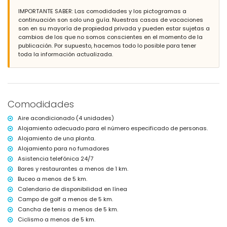
IMPORTANTE SABER: Las comodidades y los pictogramas a
Más información
continuación son solo una guía. Nuestras casas de vacaciones
población más cercana: Jávea (a menos de 3 kilómetros de la villa)
son en su mayoría de propiedad privada y pueden estar sujetas a
ribera u orilla más cercana: Mediterráneo, Jávea (a menos de 4
cambios de los que no somos conscientes en el momento de la
kilómetros de la villa)
publicación. Por supuesto, hacemos todo lo posible para tener
playa más cercana: La Grava, Jávea (a menos de 4 kilómetros de la
toda la información actualizada.
villa)
puerto más cercano: Aduanas del Mar (a menos de 5 kilómetros de
la villa)
parque más cercano: Montgó, Jávea (a menos de 2 kilómetros de la
villa)
Comodidades
aeropuerto más cercano: Alicante (a menos de 100 kilómetros de la
villa)
Aire acondicionado (4 unidades)
segundo aeropuerto más cercano: Valencia (> 100 kilómetros)
Alojamiento adecuado para el número especificado de personas.
no se permite fumar
Alojamiento de una planta.
no se admiten mascotas
El alojamiento es muy adecuado para familias con niños
Alojamiento para no fumadores
Asistencia telefónica 24/7
Instalaciones y servicios incluidos en el precio del alquiler de la
Bares y restaurantes a menos de 1 km.
villa
Buceo a menos de 5 km.
internet (WiFi)
Calendario de disponibilidad en línea
plancha y tabla de planchar
Campo de golf a menos de 5 km.
ropa de cama y toallas
Cancha de tenis a menos de 5 km.
servicio de recepción y servicio de emergencia 24 horas
aire acondicionado
Ciclismo a menos de 5 km.