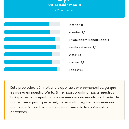
Valoración media
4 Valoraciones
Interior
: 8
Exterior
: 8,2
Privacidad y Tranquilidad
: 9
Jardín y Piscina
: 9,2
Vista
: 8,5
Cocina
: 8,5
Baños
: 9,5
Esta propiedad aún no tiene o apenas tiene comentarios, ya que
es nueva en nuestra oferta. Sin embargo, animamos a nuestros
huéspedes a compartir sus experiencias con nosotros a través de
comentarios para que usted, como visitante, pueda obtener una
comprensión objetiva de los comentarios de los huéspedes
anteriores.