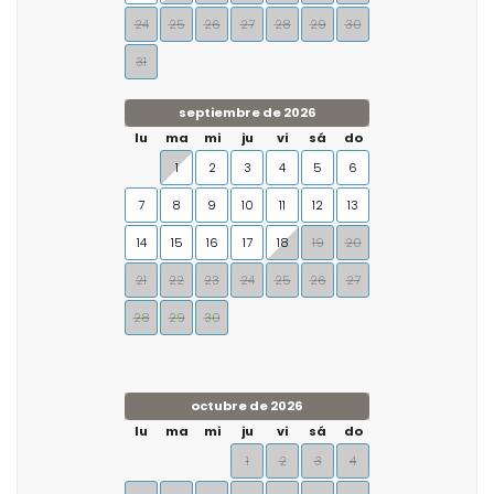
24
25
26
27
28
29
30
31
septiembre de 2026
lu
ma
mi
ju
vi
sá
do
1
2
3
4
5
6
7
8
9
10
11
12
13
14
15
16
17
18
19
20
21
22
23
24
25
26
27
28
29
30
octubre de 2026
lu
ma
mi
ju
vi
sá
do
1
2
3
4