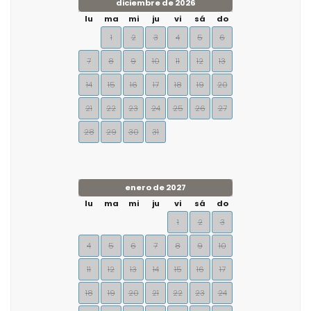
diciembre de 2026
lu
ma
mi
ju
vi
sá
do
1
2
3
4
5
6
7
8
9
10
11
12
13
14
15
16
17
18
19
20
21
22
23
24
25
26
27
28
29
30
31
enero de 2027
lu
ma
mi
ju
vi
sá
do
1
2
3
4
5
6
7
8
9
10
11
12
13
14
15
16
17
18
19
20
21
22
23
24