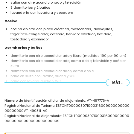
salón con aire acondicionado y televisión
3 dormitorios y 2 baños
lavandería con lavadora y secadora
Cocina
cocina abierta con placa eléctrica, microondas, lavavajillas,
frigorífico-congelador, cafetera, hervidor eléctrico, batidora,
tostadora y exprimidor
Dormitorios y baños
dormitorio con aire acondicionado y litera (medidas 190 por 90 cm)
dormitorio con aire acondicionado, cama doble, televisión y baño en
suite
dormitorio con aire acondicionado y cama doble
baño en suite con lavabo, ducha y WC
baño con lavabo, ducha y WC
MÁS...
Exterior de la villa
parcela grande y cerrada
Número de identificación oficial de alojamiento: VT-497776-A
piscina privada de 10m x 6m y 2.3m de profundidad
Registro Nacional de Turismo: ESFCNT000003071000316009000000000
jardín con árboles y muebles de jardín con tumbonas
00000000VT-490311-A9
terraza cubierta
Registro Nacional de Alojamiento: ESFCNT000003071000316009000000
cocina al aire libre
00000000000000000000009
ducha exterior
zona de estar y zona de comedor exterior
3 plazas de aparcamiento privadas