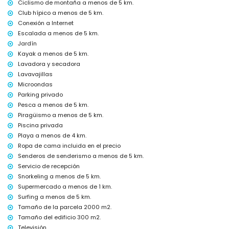
Ciclismo de montaña a menos de 5 km.
Instalaciones y servicios con coste extra
Club hípico a menos de 5 km.
cama/cuna para niños (a petición)
Conexión a Internet
Escalada a menos de 5 km.
Entretenimiento y actividades de ocio para sus vacaciones en
Jávea, Costa Blanca
Jardín
Kayak a menos de 5 km.
discoteca, bar y paseo (Paseo Marítimo) (a menos de 5 kilómetros de
Lavadora y secadora
la casa)
Lavavajillas
Lugares de interés y cultura en Jávea, Costa Blanca
Microondas
museo (Histórico de Jávea, Jávea), iglesia (Virgen de Loreto, Puerto,
Parking privado
Jávea), ruina (Molinos de Viento, Jávea), monumento (Pueblo de
Pesca a menos de 5 km.
Jávea, Jávea), edificio arquitectónico (Pueblo de Jávea, Jávea), lugar
Piragüismo a menos de 5 km.
histórico (Pueblo de Jávea y Jávea) (a menos de 5 kilómetros del
Piscina privada
alojamiento)
Playa a menos de 4 km.
castillo (Portal de la Vila y Denia) (a menos de 10 kilómetros del
alojamiento)
Ropa de cama incluida en el precio
Senderos de senderismo a menos de 5 km.
Deportes
Servicio de recepción
tenis, golf (La Sella, Denia), equitación, senderismo, ciclismo de
Snorkeling a menos de 5 km.
montaña, ciclismo, escalada, piragüismo, kayak, pesca, buceo,
Supermercado a menos de 1 km.
esnórquel, surf y windsurf (a menos de 5 kilómetros de la villa)
Surfing a menos de 5 km.
Tamaño de la parcela 2000 m2.
Tamaño del edificio 300 m2.
Televisión