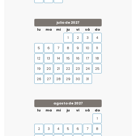
julio de 2027
lu
ma
mi
ju
vi
sá
do
1
2
3
4
5
6
7
8
9
10
11
12
13
14
15
16
17
18
19
20
21
22
23
24
25
26
27
28
29
30
31
agosto de 2027
lu
ma
mi
ju
vi
sá
do
1
2
3
4
5
6
7
8