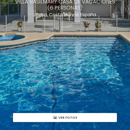
VILLA BASILMARY CASA DE VACACIONES
(6 PERSONAS)
Jávea, Costa Blanca, España.
VER FOTOS