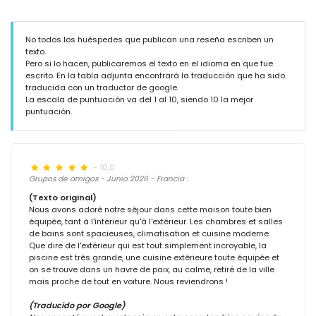
No todos los huéspedes que publican una reseña escriben un
texto.
Pero si lo hacen, publicaremos el texto en el idioma en que fue
escrito. En la tabla adjunta encontrará la traducción que ha sido
traducida con un traductor de google.
La escala de puntuación va del 1 al 10, siendo 10 la mejor
puntuación.
- 10,0
Grupos de amigos - Junio 2026 - Francia :
(Texto original)
Nous avons adoré notre séjour dans cette maison toute bien
équipée, tant à l'intérieur qu'à l'extérieur. Les chambres et salles
de bains sont spacieuses, climatisation et cuisine moderne.
Que dire de l'extérieur qui est tout simplement incroyable, la
piscine est très grande, une cuisine extérieure toute équipée et
on se trouve dans un havre de paix, au calme, retiré de la ville
mais proche de tout en voiture. Nous reviendrons !
(Traducido por Google)