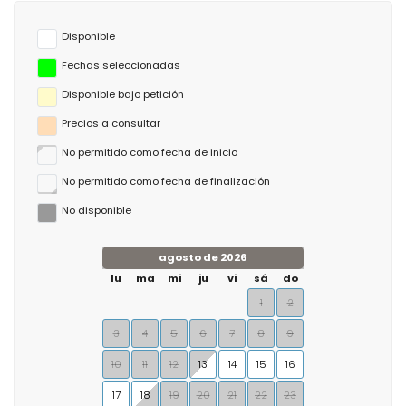
Disponible
Fechas seleccionadas
Disponible bajo petición
Precios a consultar
No permitido como fecha de inicio
No permitido como fecha de finalización
No disponible
agosto de 2026
lu
ma
mi
ju
vi
sá
do
1
2
3
4
5
6
7
8
9
10
11
12
13
14
15
16
17
18
19
20
21
22
23