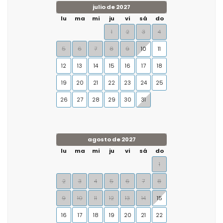
julio de 2027
lu
ma
mi
ju
vi
sá
do
1
2
3
4
5
6
7
8
9
10
11
12
13
14
15
16
17
18
19
20
21
22
23
24
25
26
27
28
29
30
31
agosto de 2027
lu
ma
mi
ju
vi
sá
do
1
2
3
4
5
6
7
8
9
10
11
12
13
14
15
16
17
18
19
20
21
22