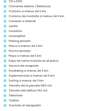
CD o DVD
Instalaciones y servicios con cargo extra
Chimenea exterior / Barbacoa
servicio de aeropuerto
Ciclismo a menos de 5 km.
cama extra y camas/cunas para niños (bajo demanda)
Ciclismo de montaña a menos de 5 km.
Entretenimiento y actividades de ocio para sus vacaciones en
Conexión a Internet
Jávea, Costa Blanca
Jardín
Lavadora
discoteca, bar y paseo marítimo (El Arenal) (a menos de 5 kilómetros
de la casa)
Lavavajillas
Parking privado
Visitas y cultura en Jávea, Costa Blanca
Pesca a menos de 3 km.
museo (Histórico de Jávea, Jávea), iglesia (San Bartolomé, Pueblo,
Piscina privada
Jávea), ruina (Molinos de Viento, Jávea), monumento (Pueblo de
Playa a menos de 3 km.
Jávea, Jávea), lugar histórico (Pueblo de Jávea y Jávea) (a menos de
Ropa de cama incluida en el precio
10 kilómetros del alojamiento)
Servicio de recepción
castillo (Portal de la Vila y Denia) (a menos de 25 kilómetros del
alojamiento)
Snorkeling a menos de 3 km.
Supermercado a menos de 5 km.
Deportes
Surfing a menos de 3 km.
tenis, golf (Golf de Jávea), ciclismo de montaña, ciclismo, pesca,
Tamaño de la parcela 680 m2.
buceo, snorkel y surf (a menos de 5 kilómetros de la villa)
Tamaño del edificio 150 m2.
equitación (a menos de 10 kilómetros de la villa)
Televisión
Toallas
Traslado al aeropuerto