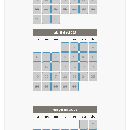
22
23
24
25
26
27
28
29
30
31
abril de 2027
lu
ma
mi
ju
vi
sá
do
1
2
3
4
5
6
7
8
9
10
11
12
13
14
15
16
17
18
19
20
21
22
23
24
25
26
27
28
29
30
mayo de 2027
lu
ma
mi
ju
vi
sá
do
1
2