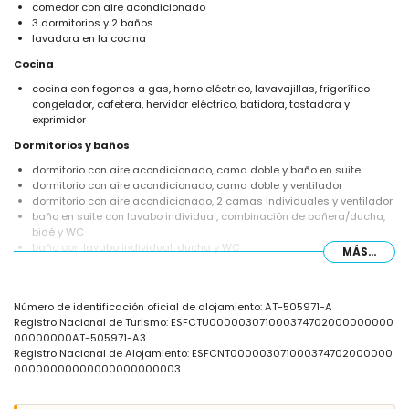
comedor con aire acondicionado
3 dormitorios y 2 baños
lavadora en la cocina
Cocina
cocina con fogones a gas, horno eléctrico, lavavajillas, frigorífico-
congelador, cafetera, hervidor eléctrico, batidora, tostadora y
exprimidor
Dormitorios y baños
dormitorio con aire acondicionado, cama doble y baño en suite
dormitorio con aire acondicionado, cama doble y ventilador
dormitorio con aire acondicionado, 2 camas individuales y ventilador
baño en suite con lavabo individual, combinación de bañera/ducha,
bidé y WC
baño con lavabo individual, ducha y WC
MÁS...
Exterior de la villa
parcela vallada
Número de identificación oficial de alojamiento: AT-505971-A
piscina privada de 8m x 4m y 2m de profundidad
Registro Nacional de Turismo: ESFCTU000003071000374702000000000
jardín con grava, árboles y mobiliario de jardín con tumbonas
00000000AT-505971-A3
2 terrazas, una de las cuales está cubierta
Registro Nacional de Alojamiento: ESFCNT000003071000374702000000
cocina exterior y barbacoa
00000000000000000000003
ducha exterior
zona de estar y zona de comedor al aire libre
3 plazas de aparcamiento privadas