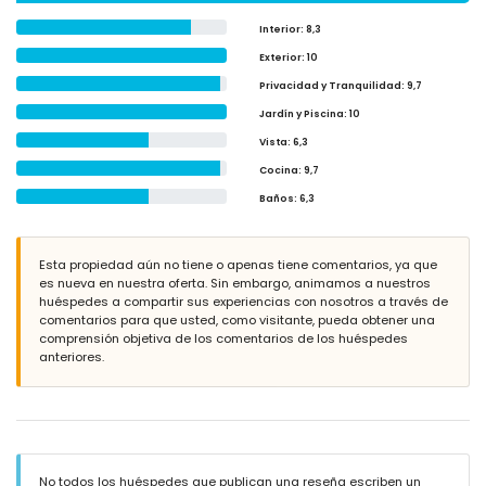
Interior
: 8,3
Exterior
: 10
Privacidad y Tranquilidad
: 9,7
Jardín y Piscina
: 10
Vista
: 6,3
Cocina
: 9,7
Baños
: 6,3
Esta propiedad aún no tiene o apenas tiene comentarios, ya que
es nueva en nuestra oferta. Sin embargo, animamos a nuestros
huéspedes a compartir sus experiencias con nosotros a través de
comentarios para que usted, como visitante, pueda obtener una
comprensión objetiva de los comentarios de los huéspedes
anteriores.
No todos los huéspedes que publican una reseña escriben un