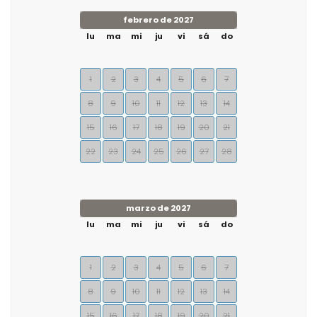
febrero de 2027
lu
ma
mi
ju
vi
sá
do
1
2
3
4
5
6
7
8
9
10
11
12
13
14
15
16
17
18
19
20
21
22
23
24
25
26
27
28
marzo de 2027
lu
ma
mi
ju
vi
sá
do
1
2
3
4
5
6
7
8
9
10
11
12
13
14
15
16
17
18
19
20
21