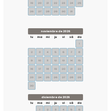
19
20
21
22
23
24
25
26
27
28
29
30
31
noviembre de 2026
lu
ma
mi
ju
vi
sá
do
1
2
3
4
5
6
7
8
9
10
11
12
13
14
15
16
17
18
19
20
21
22
23
24
25
26
27
28
29
30
diciembre de 2026
lu
ma
mi
ju
vi
sá
do
1
2
3
4
5
6