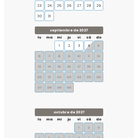
23
24
25
26
27
28
29
30
31
septiembre de 2027
lu
ma
mi
ju
vi
sá
do
1
2
3
4
5
6
7
8
9
10
11
12
13
14
15
16
17
18
19
20
21
22
23
24
25
26
27
28
29
30
octubre de 2027
lu
ma
mi
ju
vi
sá
do
1
2
3