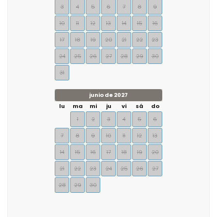
3
4
5
6
7
8
9
10
11
12
13
14
15
16
17
18
19
20
21
22
23
24
25
26
27
28
29
30
31
junio de 2027
lu
ma
mi
ju
vi
sá
do
1
2
3
4
5
6
7
8
9
10
11
12
13
14
15
16
17
18
19
20
21
22
23
24
25
26
27
28
29
30