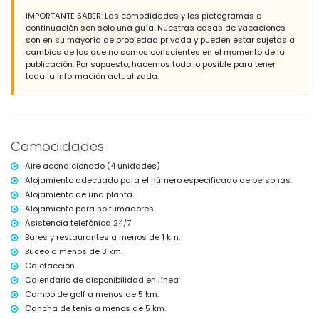
IMPORTANTE SABER: Las comodidades y los pictogramas a
Más información
continuación son solo una guía. Nuestras casas de vacaciones
pueblo más cercano: Jávea (a menos de 5 kilómetros de la villa)
son en su mayoría de propiedad privada y pueden estar sujetas a
orilla o ribera más cercana: Mediterráneo, Jávea (a menos de 3
cambios de los que no somos conscientes en el momento de la
kilómetros de la villa)
publicación. Por supuesto, hacemos todo lo posible para tener
playa más cercana: El Arenal, Jávea (a menos de 3 kilómetros de la
toda la información actualizada.
villa)
puerto más cercano: Puerto Aduanas del Mar, Jávea (a menos de 5
kilómetros de la villa)
parque más cercano: Parque Pinosol, Jávea (a menos de 1000 metros
de la villa)
Comodidades
aeropuerto más cercano: Alicante (a menos de 100 kilómetros de la
villa)
Aire acondicionado (4 unidades)
segundo aeropuerto más cercano: Valencia (> 100 kilómetros)
Alojamiento adecuado para el número especificado de personas.
no se permite fumar
Alojamiento de una planta.
no se permiten mascotas
El alojamiento es muy adecuado para familias con niños
Alojamiento para no fumadores
Asistencia telefónica 24/7
Instalaciones y servicios incluidos en el precio del alquiler de la
Bares y restaurantes a menos de 1 km.
villa
Buceo a menos de 3 km.
internet (WiFi)
Calefacción
plancha y tabla de planchar
Calendario de disponibilidad en línea
ropa de cama y toallas
Campo de golf a menos de 5 km.
servicio de recepción y servicio de emergencia 24 horas
calefacción central y aire acondicionado
Cancha de tenis a menos de 5 km.