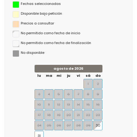
Fechas seleccionadas
Disponible bajo petición
Precios a consultar
No permitido como fecha de inicio
No permitido como fecha de finalización
No disponible
agosto de 2026
lu
ma
mi
ju
vi
sá
do
1
2
3
4
5
6
7
8
9
10
11
12
13
14
15
16
17
18
19
20
21
22
23
24
25
26
27
28
29
30
31