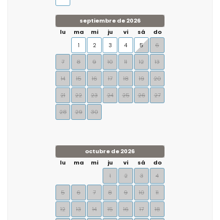
septiembre de 2026
lu
ma
mi
ju
vi
sá
do
1
2
3
4
5
6
7
8
9
10
11
12
13
14
15
16
17
18
19
20
21
22
23
24
25
26
27
28
29
30
octubre de 2026
lu
ma
mi
ju
vi
sá
do
1
2
3
4
5
6
7
8
9
10
11
12
13
14
15
16
17
18