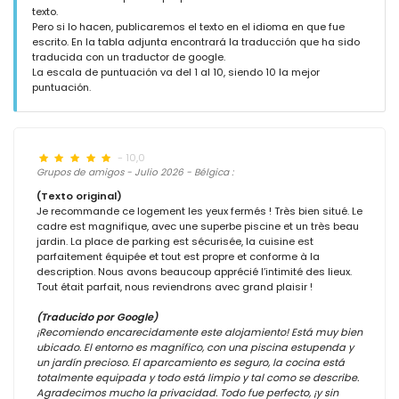
texto.
Pero si lo hacen, publicaremos el texto en el idioma en que fue
escrito. En la tabla adjunta encontrará la traducción que ha sido
traducida con un traductor de google.
La escala de puntuación va del 1 al 10, siendo 10 la mejor
puntuación.
- 10,0
Grupos de amigos - Julio 2026 - Bélgica :
(Texto original)
Je recommande ce logement les yeux fermés ! Très bien situé. Le
cadre est magnifique, avec une superbe piscine et un très beau
jardin. La place de parking est sécurisée, la cuisine est
parfaitement équipée et tout est propre et conforme à la
description. Nous avons beaucoup apprécié l’intimité des lieux.
Tout était parfait, nous reviendrons avec grand plaisir !
(Traducido por Google)
¡Recomiendo encarecidamente este alojamiento! Está muy bien
ubicado. El entorno es magnífico, con una piscina estupenda y
un jardín precioso. El aparcamiento es seguro, la cocina está
totalmente equipada y todo está limpio y tal como se describe.
Agradecimos mucho la privacidad. Todo fue perfecto, ¡y sin