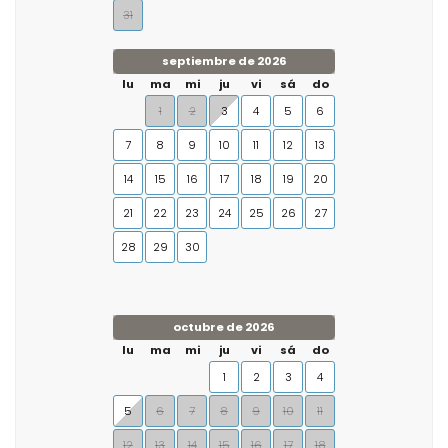
31
septiembre de 2026
lu
ma
mi
ju
vi
sá
do
1
2
3
4
5
6
7
8
9
10
11
12
13
14
15
16
17
18
19
20
21
22
23
24
25
26
27
28
29
30
octubre de 2026
lu
ma
mi
ju
vi
sá
do
1
2
3
4
5
6
7
8
9
10
11
12
13
14
15
16
17
18