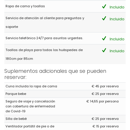
cerca de la playa de Granadella.
Ropa de cama y toallas
Incluido
Servicio de atención al cliente para preguntas y
Incluido
- 8,6
soporte
Familias con niños mayores - Julio 2017 - España :
Buen alojamiento. Recomendable
Servicio telefónico 24/7 para asuntos urgentes.
Incluido
Toallas de playa para todos los huéspedes de
Incluido
180cm por 85cm
Suplementos adicionales que se pueden
reservar:
Cuna incluida la ropa de cama
€ 45 por reserva
Parque bebe
€ 25 por reserva
Seguro de viaje y cancelación
€ 14,65 por persona
con cobertura de enfermedad
de Covid-19
Silla de bebé
€ 25 por reserva
Ventilador portátil de pie o de
€ 15 por reserva