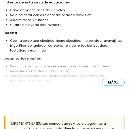
Interior de esta casa de vacaciones
Casa de vacaciones de 2 niveles
Sala de estar con aire acondicionado y televisión
3 dormitorios y 2 baños
Cuarto de lavado con lavadora
Cocina
Cocina con placa eléctrica, horno eléctrico, microondas, lavavajillas,
frigorífico-congelador, cafetera, hervidor eléctrico, batidora,
tostadora y exprimidor
Dormitorios y baños
3 dormitorios con aire acondicionado, cada uno con 2 camas
individuales (medidas 190 x 90 cm)
2 baños cada uno con lavabo individual, combinación de
bañera/ducha, bidé y WC
MÁS...
Exterior de esta casa de vacaciones
Parcela cerrada
Piscina privada de 10m x 5m y 2m de profundidad
Jardín con grava, árboles y mobiliario de jardín con tumbonas
2 terrazas, una de ellas cubierta
Barbacoa
Zona de estar al aire libre y zona de comedor al aire libre
IMPORTANTE SABER: Las comodidades y los pictogramas a
Espacio de aparcamiento comunitario
continuación son solo una guía. Nuestras casas de vacaciones