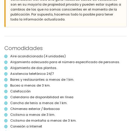
son en su mayoría de propiedad privada y pueden estar sujetas a
Más información
cambios de los que no somos conscientes en el momento de la
Pueblo más cercano: Jávea (a menos de 10 kilómetros de la casa)
publicación. Por supuesto, hacemos todo lo posible para tener
Ribera o margen más cercano: Mediterráneo, Jávea (a menos de 3
toda la información actualizada.
kilómetros de la casa)
Playa más cercana: La Granadella, Jávea (a menos de 3 kilómetros
de la casa)
Puerto más cercano: Duanes del Mar, Jávea (a menos de 10
kilómetros de la casa)
Comodidades
Parque más cercano: La Guardia, Jávea (a menos de 3 kilómetros de
la casa)
Aire acondicionado (4 unidades)
Aeropuerto más cercano: Alicante (a menos de 100 kilómetros de la
Alojamiento adecuado para el número especificado de personas.
casa)
Alojamiento de dos plantas.
Segundo aeropuerto más cercano: Valencia (> 100 kilómetros)
Se admiten mascotas
Asistencia telefónica 24/7
El alojamiento es muy adecuado para familias con niños
Bares y restaurantes a menos de 1 km.
Buceo a menos de 3 km.
Instalaciones y servicios incluidos en el precio del alquiler de esta
casa de vacaciones
Calefacción
Calendario de disponibilidad en línea
Internet (WiFi)
Cancha de tenis a menos de 1 km.
Aspiradora, plancha y tabla de planchar
Chimenea exterior / Barbacoa
Ropa de cama y toallas
Servicio de recepción y servicio de emergencia 24 horas
Ciclismo a menos de 3 km.
Calefacción por aire y aire acondicionado
Ciclismo de montaña a menos de 3 km.
Conexión a Internet
Instalaciones y servicios con costo extra