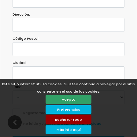
Dirección:
Código Postal:
Ciudad:
Este sitio internet utiliza cookies. Si usted continua a navegar por el sitio
País:
consiente en el uso de las cookies.
Acepto
Preferencias
Registrarme al boletín en línea.
Rechazar todo
He leído y Acepto
la politica de privacidad
.
Más info aquí