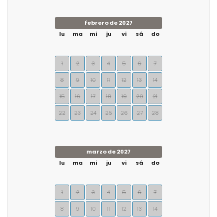
febrero de 2027
lu
ma
mi
ju
vi
sá
do
1
2
3
4
5
6
7
8
9
10
11
12
13
14
15
16
17
18
19
20
21
22
23
24
25
26
27
28
marzo de 2027
lu
ma
mi
ju
vi
sá
do
1
2
3
4
5
6
7
8
9
10
11
12
13
14