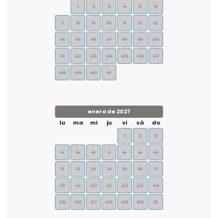
1
2
3
4
5
6
7
8
9
10
11
12
13
14
15
16
17
18
19
20
21
22
23
24
25
26
27
28
29
30
31
enero de 2027
lu
ma
mi
ju
vi
sá
do
1
2
3
4
5
6
7
8
9
10
11
12
13
14
15
16
17
18
19
20
21
22
23
24
25
26
27
28
29
30
31