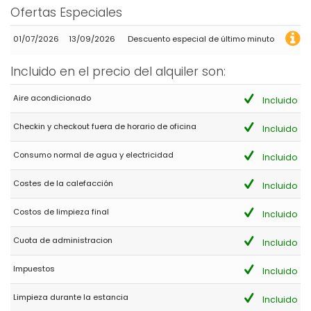
Ubicación perfecta en otoño; perdón por el olor/la humedad.
Ofertas Especiales
01/07/2026
13/09/2026
Descuento especial de último minuto
- 9,6
Parejas mayores - Julio 2022 - Francia :
Incluido en el precio del alquiler son:
(Texto original)
Vous pouvez réserver les yeux fermés. Équipe professionnelle et
Aire acondicionado
Incluido
à l’écoute. Très réactive. Maisonb propre, agréable , il ne manque
rien
Checkin y checkout fuera de horario de oficina
Incluido
(Traducido por Google)
Consumo normal de agua y electricidad
Puedes reservar con los ojos cerrados. Equipo profesional y
Incluido
atento. Muy receptivo. Casa limpia y agradable, no falta nada.
Costes de la calefacción
Incluido
Costos de limpieza final
Incluido
- 6,1
Familias con niños mayores - Julio 2018 - Alemania :
Cuota de administracion
Incluido
(Texto original)
Gute Grösse für Familie mit 2 KindernRuhige Lage, Nähe zu
Impuestos
Incluido
Granadella Strand
(Traducido por Google)
Limpieza durante la estancia
Incluido
Buen tamaño para una familia con 2 niños. Zona tranquila,