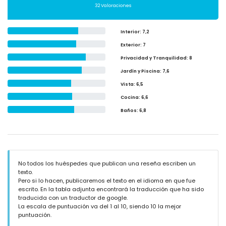
32 Valoraciones
Interior
: 7,2
Exterior
: 7
Privacidad y Tranquilidad
: 8
Jardín y Piscina
: 7,6
Vista
: 6,5
Cocina
: 6,6
Baños
: 6,8
No todos los huéspedes que publican una reseña escriben un
texto.
Pero si lo hacen, publicaremos el texto en el idioma en que fue
escrito. En la tabla adjunta encontrará la traducción que ha sido
traducida con un traductor de google.
La escala de puntuación va del 1 al 10, siendo 10 la mejor
puntuación.