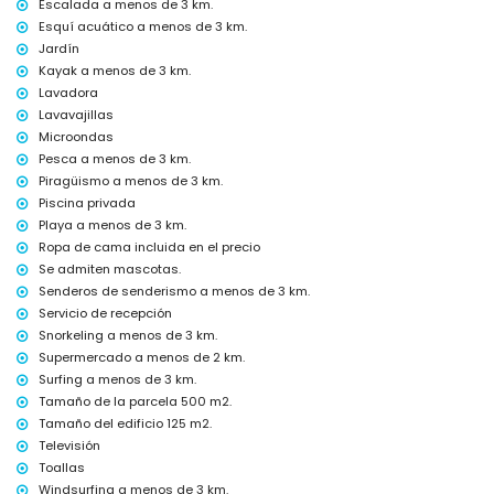
Escalada a menos de 3 km.
Cama extra y camas/cunas para niños (bajo demanda)
Esquí acuático a menos de 3 km.
Entretenimiento y actividades de ocio para tus vacaciones en
Jardín
Jávea, Costa Blanca
Kayak a menos de 3 km.
Lavadora
Bar (a menos de 5 kilómetros de la casa)
Lavavajillas
Lugares de interés y cultura en Jávea, Costa Blanca
Microondas
Museo (Pueblo Histórico, Jávea), iglesia (San Bartolomé, Jávea), ruina
Pesca a menos de 3 km.
(Pueblo Histórico, Jávea), monumento (Pueblo Histórico, Jávea),
Piragüismo a menos de 3 km.
edificio arquitectónico (Pueblo Histórico, Jávea), lugar histórico
Piscina privada
(Pueblo Histórico y Jávea) (a menos de 10 kilómetros del alojamiento)
Playa a menos de 3 km.
Castillo (Portal de la Vila y Denia) (a menos de 25 kilómetros del
Ropa de cama incluida en el precio
alojamiento)
Se admiten mascotas.
Deportes
Senderos de senderismo a menos de 3 km.
Tenis (a menos de 1000 metros de la casa)
Servicio de recepción
Senderismo, ciclismo de montaña, ciclismo, escalada, piragüismo,
Snorkeling a menos de 3 km.
kayak, pesca, buceo, snorkel, surf, windsurf y esquí acuático (a
Supermercado a menos de 2 km.
menos de 5 kilómetros de la casa)
Surfing a menos de 3 km.
Golf (Club de Golf Jávea, Jávea) y equitación (a menos de 10
Tamaño de la parcela 500 m2.
kilómetros de la casa)
Tamaño del edificio 125 m2.
Televisión
Toallas
Windsurfing a menos de 3 km.