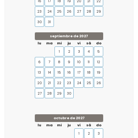
16
17
18
19
20
21
22
23
24
25
26
27
28
29
30
31
septiembre de 2027
lu
ma
mi
ju
vi
sá
do
1
2
3
4
5
6
7
8
9
10
11
12
13
14
15
16
17
18
19
20
21
22
23
24
25
26
27
28
29
30
octubre de 2027
lu
ma
mi
ju
vi
sá
do
1
2
3