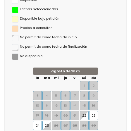
Fechas seleccionadas
Disponible bajo petición
Precios a consultar
No permitido como fecha de inicio
No permitido como fecha de finalización
No disponible
agosto de 2026
lu
ma
mi
ju
vi
sá
do
1
2
3
4
5
6
7
8
9
10
11
12
13
14
15
16
17
18
19
20
21
22
23
24
25
26
27
28
29
30