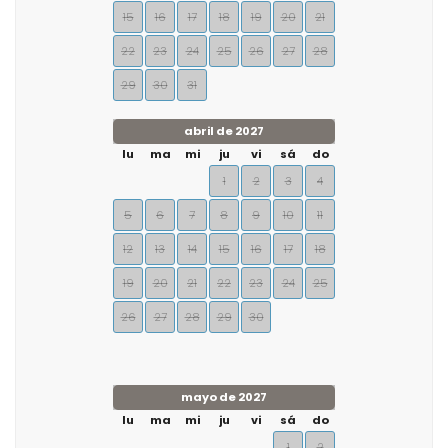
15
16
17
18
19
20
21
22
23
24
25
26
27
28
29
30
31
abril de 2027
lu
ma
mi
ju
vi
sá
do
1
2
3
4
5
6
7
8
9
10
11
12
13
14
15
16
17
18
19
20
21
22
23
24
25
26
27
28
29
30
mayo de 2027
lu
ma
mi
ju
vi
sá
do
1
2