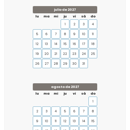
julio de 2027
lu
ma
mi
ju
vi
sá
do
1
2
3
4
5
6
7
8
9
10
11
12
13
14
15
16
17
18
19
20
21
22
23
24
25
26
27
28
29
30
31
agosto de 2027
lu
ma
mi
ju
vi
sá
do
1
2
3
4
5
6
7
8
9
10
11
12
13
14
15