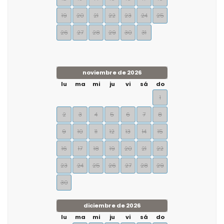
19
20
21
22
23
24
25
26
27
28
29
30
31
noviembre de 2026
lu
ma
mi
ju
vi
sá
do
1
2
3
4
5
6
7
8
9
10
11
12
13
14
15
16
17
18
19
20
21
22
23
24
25
26
27
28
29
30
diciembre de 2026
lu
ma
mi
ju
vi
sá
do