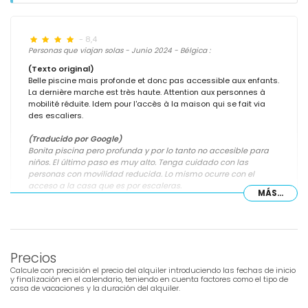
- 8,4
Personas que viajan solas - Junio 2024 - Bélgica :
(Texto original)
Belle piscine mais profonde et donc pas accessible aux enfants.
La dernière marche est très haute. Attention aux personnes à
mobilité réduite. Idem pour l'accès à la maison qui se fait via
des escaliers.
(Traducido por Google)
Bonita piscina pero profunda y por lo tanto no accesible para
niños. El último paso es muy alto. Tenga cuidado con las
personas con movilidad reducida. Lo mismo ocurre con el
acceso a la casa que es por escaleras.
MÁS...
- 7,6
Parejas mayores - Octubre 2022 - Bélgica :
Precios
(Texto original)
Calcule con precisión el precio del alquiler introduciendo las fechas de inicio
Ligging in het najaar perfect; jammer van de reuk/ vocht.
y finalización en el calendario, teniendo en cuenta factores como el tipo de
casa de vacaciones y la duración del alquiler.
(Traducido por Google)