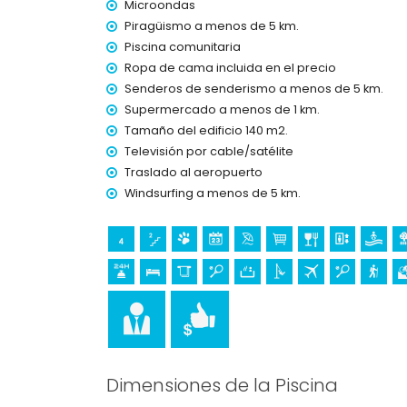
plancha y tabla de planchar
Microondas
ropa de cama y toallas
Piragüismo a menos de 5 km.
servicio de emergencia 24 horas
Piscina comunitaria
calefacción de aire y aire acondicionado
Ropa de cama incluida en el precio
Instalaciones / servicios comunitarios
Senderos de senderismo a menos de 5 km.
Supermercado a menos de 1 km.
pista de tenis
Tamaño del edificio 140 m2.
jacuzzi al aire libre
Televisión por cable/satélite
Instalaciones y servicios privados con coste a
Traslado al aeropuerto
servicio de aeropuerto
Windsurfing a menos de 5 km.
cama extra y cuna/cama para niños (bajo de
Entretenimiento y actividades de ocio para su
cine, teatro, discoteca, bar y paseo (Paseo Mar
Visitas y cultura en Jávea, Costa Blanca
edificio arquitectónico (Mercat del Riurau) (a 
museo (Histórico de Jávea, Jávea), iglesia (Virg
Jávea), monumento (Pueblo de Jávea, Jávea), l
kilómetros del alojamiento)
Dimensiones de la Piscina
castillo (Portal de la Vila y Dénia) (a menos de 