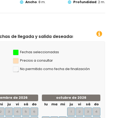
Ancho
:
8 m.
Profundidad
:
2 m.
o, escalada, canotaje, kayak, pesca, buceo, snorkel, surf y
ento)
kilómetros del apartamento)
da deseadas!
Fechas seleccionadas
Precios a consultar
No permitido como fecha de finalización
iembre de 2026
octubre de 2026
mi
ju
vi
sá
do
lu
ma
mi
ju
vi
sá
do
2
3
4
5
6
1
2
3
4