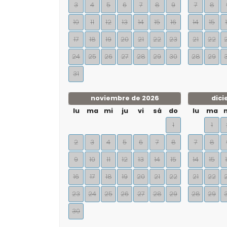
3
4
5
6
7
8
9
7
8
10
11
12
13
14
15
16
14
15
17
18
19
20
21
22
23
21
22
24
25
26
27
28
29
30
28
29
31
noviembre de 2026
dici
lu
ma
mi
ju
vi
sá
do
lu
ma
1
1
2
3
4
5
6
7
8
7
8
9
10
11
12
13
14
15
14
15
16
17
18
19
20
21
22
21
22
23
24
25
26
27
28
29
28
29
30