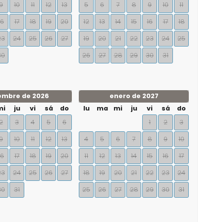
9
10
11
12
13
5
6
7
8
9
10
11
16
17
18
19
20
12
13
14
15
16
17
18
23
24
25
26
27
19
20
21
22
23
24
25
30
26
27
28
29
30
31
embre de 2026
enero de 2027
mi
ju
vi
sá
do
lu
ma
mi
ju
vi
sá
do
2
3
4
5
6
1
2
3
9
10
11
12
13
4
5
6
7
8
9
10
16
17
18
19
20
11
12
13
14
15
16
17
23
24
25
26
27
18
19
20
21
22
23
24
30
31
25
26
27
28
29
30
31