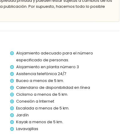
piedad privada y pueden estar sujetas a cambios de los
 publicación. Por supuesto, hacemos todo lo posible
aire libre
l apartamento)
Alojamiento adecuado para el número
(a 2 kilómetros del apartamento)
especificado de personas.
etros del apartamento)
Alojamiento en planta número 3
ómetros del apartamento)
Asistencia telefónica 24/7
etros del apartamento)
etros del apartamento)
Buceo a menos de 5 km.
100 kilómetros)
Calendario de disponibilidad en línea
tros
Ciclismo a menos de 5 km.
Conexión a Internet
iene ascensor.
Escalada a menos de 5 km.
con niños
Jardín
el precio de alquiler
Kayak a menos de 5 km.
Lavavajillas