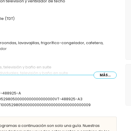
 televisión y ventilador de techo
ble (TDT)
roondas, lavavajillas, frigorífico-congelador, cafetera,
idor
 televisión y baño en suite
viduales, televisión y baño en suite
MÁS...
ción de bañera/ducha y WC
C
VT-488925-A
100052980500000000000000000VT-488925-A3
0307100052980500000000000000000000000000009
m x 8m y 2m de profundidad
ogramas a continuación son solo una guía. Nuestras
s de jardín con tumbonas