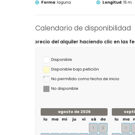
Forma
:
laguna
Longitud
:
15 m.
Deportes
tenis, senderismo, ciclismo de montaña, ciclism
windsurf (a menos de 5 kilómetros del apartam
Calendario de disponibilidad
golf (Golf Jávea) y equitación (a menos de 10 
l alquiler haciendo clic en las fechas de llegada y sali
Disponible
Disponible bajo petición
No permitido como fecha de inicio
No disponible
agosto de 2026
sept
lu
ma
mi
ju
vi
sá
do
lu
ma
1
2
1