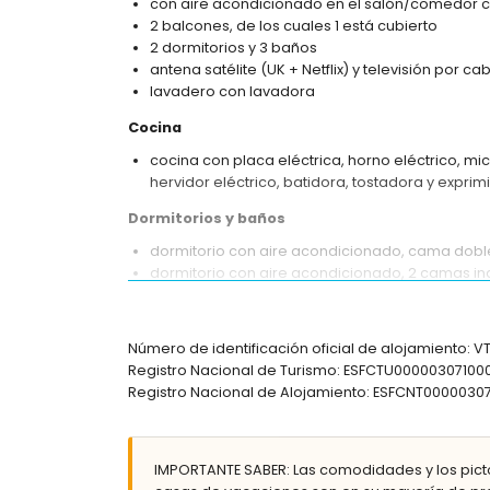
con aire acondicionado en el salón/comedor con
2 balcones, de los cuales 1 está cubierto
2 dormitorios y 3 baños
antena satélite (UK + Netflix) y televisión por ca
lavadero con lavadora
Cocina
cocina con placa eléctrica, horno eléctrico, mic
hervidor eléctrico, batidora, tostadora y exprim
Dormitorios y baños
dormitorio con aire acondicionado, cama doble,
dormitorio con aire acondicionado, 2 camas indi
baño en suite con lavabo individual, combina
baño en suite con lavabo individual, ducha y W
baño con lavabo individual, ducha y WC
Número de identificación oficial de alojamiento: 
Registro Nacional de Turismo: ESFCTU00000307
Exterior del apartamento
Registro Nacional de Alojamiento: ESFCNT0000
parcela cerrada
piscina comunitaria en forma de laguna de 15
piscina para niños
IMPORTANTE SABER: Las comodidades y los pict
hermoso jardín con césped y árboles y mueble