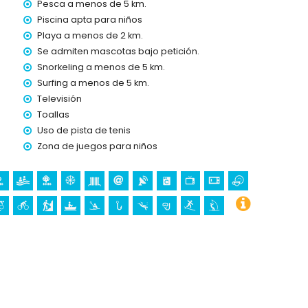
Pesca a menos de 5 km.
Piscina apta para niños
Playa a menos de 2 km.
Se admiten mascotas bajo petición.
Snorkeling a menos de 5 km.
Surfing a menos de 5 km.
Televisión
Toallas
dicional
Uso de pista de tenis
Zona de juegos para niños
manda)
s vacaciones en Jávea, Costa Blanca
ítimo) (a menos de 5 kilómetros de la casa)
menos de 1000 metros del alojamiento)
en de Loreto, Puerto, Jávea), ruina (Molinos de Viento,
ugar histórico (Pueblo de Jávea y Jávea) (a menos de 5
25 kilómetros del alojamiento)