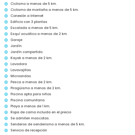
Ciclismo a menos de 5 km.
transporte público cercano: autobús a 500 metros
Ciclismo de montaña a menos de 5 km.
se admiten mascotas
El alojamiento es muy adecuado para familias con niños
Conexión a Internet
Edificio con 3 plantas
Instalaciones y servicios incluidos en el precio del alquiler del
Escalada a menos de 5 km.
apartamento
Esquí acuático a menos de 2 km.
internet (WiFi)
Garaje
aspiradora y plancha con tabla de planchar
Jardín
ropa de cama y toallas
Jardín compartido
servicio de recepción y servicio de emergencia 24 horas
calefacción por suelo radiante y aire acondicionado
Kayak a menos de 2 km.
Lavadora
Instalaciones y servicios con cargo extra
Lavavajillas
servicio de aeropuerto
Microondas
camas/cunas para niños (bajo petición)
Pesca a menos de 2 km.
Entretenimiento y actividades de ocio para sus vacaciones en
Piragüismo a menos de 2 km.
Jávea, Costa Blanca
Piscina apta para niños
Piscina comunitaria
paseo marítimo (El Arenal y Jávea) (a menos de 1000 metros de la
Playa a menos de 1 km.
casa)
cine, teatro, discoteca y bar (a menos de 5 kilómetros de la casa)
Ropa de cama incluida en el precio
Se admiten mascotas.
Lugares de interés y cultura en Jávea, Costa Blanca
Senderos de senderismo a menos de 5 km.
museo (Histórico de Jávea, Jávea), iglesia (Virgen de Loreto, Puerto,
Servicio de recepción
Jávea), ruina (Molinos de Viento, Jávea), monumento (Pueblo de