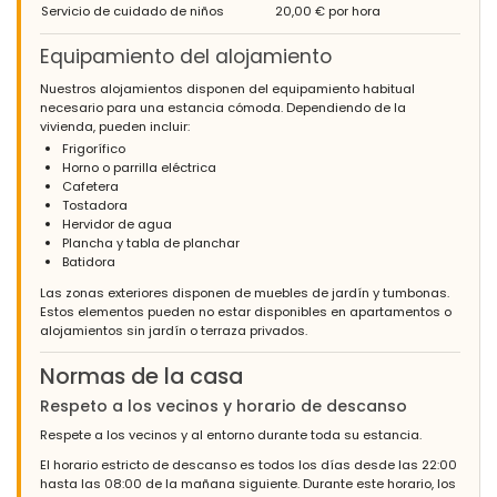
volveremos.
Servicio de cuidado de niños
20,00 € por hora
Equipamiento del alojamiento
Nuestros alojamientos disponen del equipamiento habitual
- 8,7
necesario para una estancia cómoda. Dependiendo de la
Familias con niños mayores - Agosto 2017 - Reino Unido :
vivienda, pueden incluir:
(Texto original)
Frigorífico
Wonderful accommodation within a very safe and secure
Horno o parrilla eléctrica
environment. I would recommend this location 100%.
Cafetera
Tostadora
(Traducido por Google)
Hervidor de agua
Maravilloso alojamiento en un entorno muy seguro y protegido.
Plancha y tabla de planchar
Recomendaría esta ubicación al 100%.
Batidora
Las zonas exteriores disponen de muebles de jardín y tumbonas.
Estos elementos pueden no estar disponibles en apartamentos o
alojamientos sin jardín o terraza privados.
- 7,9
Parejas mayores - Mayo 2017 - Holanda :
Normas de la casa
(Texto original)
Het is een prachtig appartement,het kleine stukje tuin wat er is
Respeto a los vecinos y horario de descanso
was niet onderhouden,locatie ideaal,je zit op loopafstand van
Respete a los vecinos y al entorno durante toda su estancia.
vertier en zee,het appartement is door de vele trappen niet
geschikt voor minder validen en kleine kinderen.
El horario estricto de descanso es todos los días desde las 22:00
hasta las 08:00 de la mañana siguiente. Durante este horario, los
(Traducido por Google)