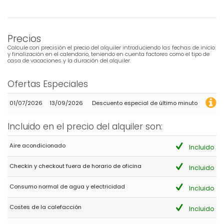
acceso a la playa, donde hay restaurantes, etc. Muy
recomendable. Volveríamos sin dudarlo.
Precios
Calcule con precisión el precio del alquiler introduciendo las fechas de inicio
- 9,9
y finalización en el calendario, teniendo en cuenta factores como el tipo de
Familias con niños mayores - Agosto 2025 - España :
casa de vacaciones y la duración del alquiler.
Es una casa espectacular en una urbanización con piscina muy
cuidada. Muy bien equipada para disfrutar de las vacaciones.
Ofertas Especiales
01/07/2026
13/09/2026
Descuento especial de último minuto
- 9,1
Grupos de amigos - Octubre 2022 - Reino Unido :
Incluido en el precio del alquiler son:
(Texto original)
Great property and facilities, in a really good location, car not
Aire acondicionado
Incluido
really needed unless wanting to explore as everything is within
walking distance.
Checkin y checkout fuera de horario de oficina
Incluido
(Traducido por Google)
Consumo normal de agua y electricidad
Excelente propiedad e instalaciones, en una ubicación
Incluido
realmente buena, no se necesita automóvil a menos que desee
explorar, ya que todo está a poca distancia.
Costes de la calefacción
Incluido