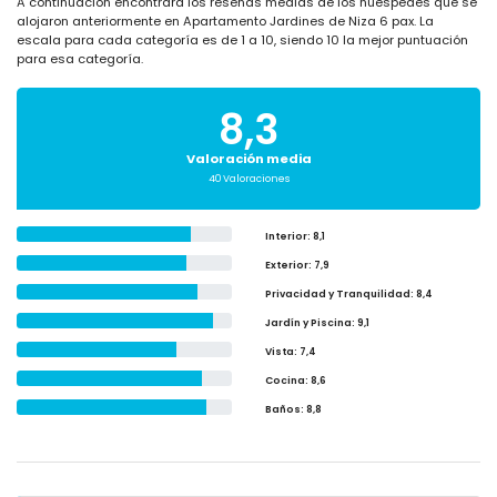
A continuación encontrará los reseñas medias de los huéspedes que se
alojaron anteriormente en Apartamento Jardines de Niza 6 pax. La
escala para cada categoría es de 1 a 10, siendo 10 la mejor puntuación
para esa categoría.
8,3
Valoración media
40 Valoraciones
Interior
: 8,1
Exterior
: 7,9
Privacidad y Tranquilidad
: 8,4
Jardín y Piscina
: 9,1
Vista
: 7,4
Cocina
: 8,6
Baños
: 8,8