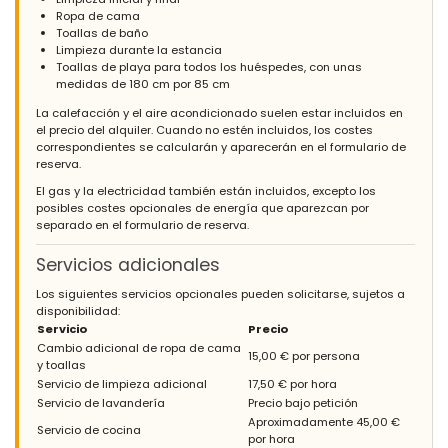
- 8,9
Ropa de cama
Familias con niños mayores - Julio 2018 - Reino Unido :
Toallas de baño
Limpieza durante la estancia
(Texto original)
Toallas de playa para todos los huéspedes, con unas
The location of this property is perfect to be able to access local
medidas de 180 cm por 85 cm
restaurants, supermarkets and the beach.The property is
situated in a lovely little complex with beautiful gardens and a
La calefacción y el aire acondicionado suelen estar incluidos en
lovely clean and well maintained pool.Good air conditioning
el precio del alquiler. Cuando no estén incluidos, los costes
units in the bedrooms and the dining/living room area.Would
correspondientes se calcularán y aparecerán en el formulario de
definitely stay here again.
reserva.
(Traducido por Google)
El gas y la electricidad también están incluidos, excepto los
La ubicación de esta propiedad es perfecta para poder
posibles costes opcionales de energía que aparezcan por
acceder a restaurantes locales, supermercados y la playa. La
separado en el formulario de reserva.
propiedad está situada en un pequeño y encantador complejo
con hermosos jardines y una hermosa piscina limpia y bien
Servicios adicionales
cuidada. Buenas unidades de aire acondicionado en los
dormitorios y el comedor / sala de estar. Sin duda me alojaría
Los siguientes servicios opcionales pueden solicitarse, sujetos a
aquí de nuevo.
disponibilidad:
Servicio
Precio
Cambio adicional de ropa de cama
15,00 € por persona
y toallas
- 9,7
Servicio de limpieza adicional
17,50 € por hora
Familias con niños pequeños - Abril 2018 - España :
Servicio de lavandería
Precio bajo petición
Aproximadamente 45,00 €
Un apartamento de lujo muy superior a lo que imaginábamos
Servicio de cocina
por hora
en un principio. Un 10 en todos los aspectos. Sin duda