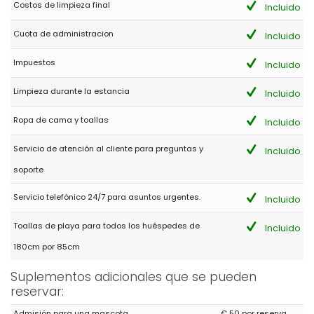
Costos de limpieza final
Incluido
- 8,1
Cuota de administracion
Incluido
Familias con niños pequeños - Agosto 2020 - España :
Muy buena casa, comoda,funcional y en una urbanización muy
Impuestos
Incluido
tranquila y cerca de la playa del Arenal. Muy recomendable y
para repetir sin duda.
Limpieza durante la estancia
Incluido
Ropa de cama y toallas
Incluido
- 8,9
Familias con niños pequeños - Febrero 2020 - Reino Unido :
Servicio de atención al cliente para preguntas y
Incluido
(Texto original)
soporte
Ideal location five minute walk to all bars & beach
(Traducido por Google)
Servicio telefónico 24/7 para asuntos urgentes.
Incluido
Ubicación ideal a cinco minutos a pie de todos los bares y la
playa
Toallas de playa para todos los huéspedes de
Incluido
180cm por 85cm
- 10,0
Suplementos adicionales que se pueden
Parejas mayores - Diciembre 2019 - Alemania :
reservar:
(Texto original)
Admisión para una mascota
€ 50 por reserva