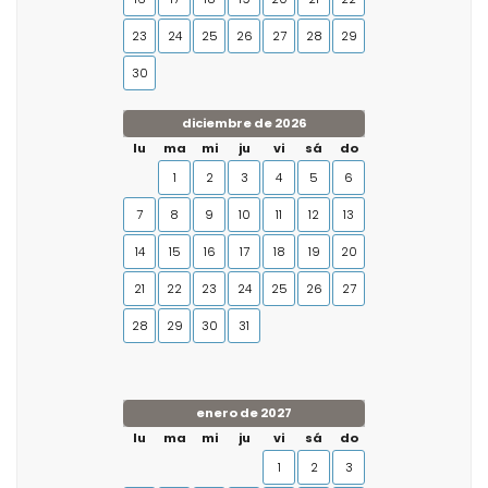
23
24
25
26
27
28
29
30
diciembre de 2026
lu
ma
mi
ju
vi
sá
do
1
2
3
4
5
6
7
8
9
10
11
12
13
14
15
16
17
18
19
20
21
22
23
24
25
26
27
28
29
30
31
enero de 2027
lu
ma
mi
ju
vi
sá
do
1
2
3