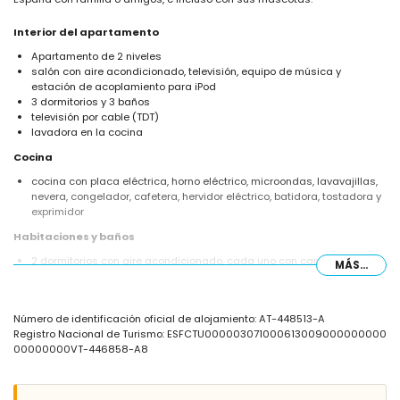
Interior del apartamento
Apartamento de 2 niveles
salón con aire acondicionado, televisión, equipo de música y
estación de acoplamiento para iPod
3 dormitorios y 3 baños
televisión por cable (TDT)
lavadora en la cocina
Cocina
cocina con placa eléctrica, horno eléctrico, microondas, lavavajillas,
nevera, congelador, cafetera, hervidor eléctrico, batidora, tostadora y
exprimidor
Habitaciones y baños
2 dormitorios con aire acondicionado, cada uno con cama doble
MÁS...
dormitorio con aire acondicionado, 2 camas individuales y baño en
suite
baño en suite con lavabo individual, bañera/ducha combinada, bidé y
Número de identificación oficial de alojamiento: AT-448513-A
WC
Registro Nacional de Turismo: ESFCTU000003071000613009000000000
baño con lavabo individual, bañera/ducha combinada, bidé y WC
00000000VT-446858-A8
baño con lavabo individual, ducha y WC
Exterior del apartamento