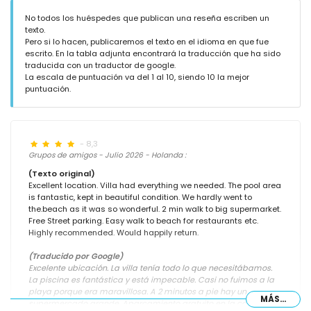
No todos los huéspedes que publican una reseña escriben un
texto.
Pero si lo hacen, publicaremos el texto en el idioma en que fue
escrito. En la tabla adjunta encontrará la traducción que ha sido
traducida con un traductor de google.
La escala de puntuación va del 1 al 10, siendo 10 la mejor
puntuación.
- 8,3
Grupos de amigos - Julio 2026 - Holanda :
(Texto original)
Excellent location. Villa had everything we needed. The pool area
is fantastic, kept in beautiful condition. We hardly went to
the.beach as it was so wonderful. 2 min walk to big supermarket.
Free Street parking. Easy walk to beach for restaurants etc.
Highly recommended. Would happily return.
(Traducido por Google)
Excelente ubicación. La villa tenía todo lo que necesitábamos.
La piscina es fantástica y está impecable. Casi no fuimos a la
playa porque era maravillosa. A 2 minutos a pie hay un
MÁS...
supermercado grande. Aparcamiento gratuito en la calle. Fácil