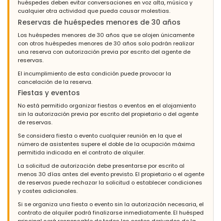
huéspedes deben evitar conversaciones en voz alta, música y
Es un hermoso apartamento, el pequeño jardín no se mantuvo,
cualquier otra actividad que pueda causar molestias.
la ubicación es ideal, se encuentra a poca distancia del
Reservas de huéspedes menores de 30 años
entretenimiento y el mar, el apartamento no es adecuado para
discapacitados y niños pequeños debido a las muchas
Los huéspedes menores de 30 años que se alojen únicamente
escaleras.
con otros huéspedes menores de 30 años solo podrán realizar
una reserva con autorización previa por escrito del agente de
reservas.
El incumplimiento de esta condición puede provocar la
- 9,6
cancelación de la reserva.
Familias con niños mayores - Abril 2017 - Reino Unido :
Fiestas y eventos
(Texto original)
No está permitido organizar fiestas o eventos en el alojamiento
This is a villa not to be missed. It's in a perfect position for
sin la autorización previa por escrito del propietario o del agente
access to the Arenal, supermarket, tabacos, pharmacy. You
de reservas.
have everything you need right on your doorstep. The villa itself
is clean, comfortable, and exactly what me and my family
Se considera fiesta o evento cualquier reunión en la que el
wanted to make our holiday a great one.We would definitely
número de asistentes supere el doble de la ocupación máxima
recommend/come back again.
permitida indicada en el contrato de alquiler.
La solicitud de autorización debe presentarse por escrito al
(Traducido por Google)
menos 30 días antes del evento previsto. El propietario o el agente
Esta es una villa que no debe perderse. Está en una posición
de reservas puede rechazar la solicitud o establecer condiciones
perfecta para acceder al Arenal, supermercado, tabacos,
y costes adicionales.
farmacia. Tiene todo lo que necesita en la puerta de su casa. La
villa en sí es limpia, cómoda y exactamente lo que mi familia y
Si se organiza una fiesta o evento sin la autorización necesaria, el
yo queríamos para que nuestras vacaciones fueran excelentes.
contrato de alquiler podrá finalizarse inmediatamente. El huésped
Definitivamente lo recomendaríamos / volveríamos de nuevo.