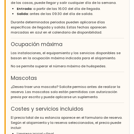
and pool area is excellent and it's only a short 5-7 min walk to
de los casos, puede llegar y salir cualquier día de la semana.
the arenal beach.Inside the apartment is split over 3 floors. All
Entrada:
a partir de las 16:00 del día de llegada.
the floors are marble which is great for keeping things cool, but
Salida:
antes de las 09:30 del día de salida.
they can become slippery if they get wet. Also be mindful there
Durante determinados periodos pueden aplicarse días
are a number of stairs inside the property, this could be an issue
específicos de llegada y salida. Estas fechas aparecen
if you have young children or have elderly people staying. There
marcadas en azul en el calendario de disponibilidad.
is however a bedroom and bathroom on the ground floor which
can be used for anyone who has difficulty climbing stairs.
Ocupación máxima
(Traducido por Google)
Las instalaciones, el equipamiento y los servicios disponibles se
El alojamiento es excelente, me he alojado aquí varias veces
basan en la ocupación máxima indicada para el alojamiento.
antes en este apartamento y otros en el mismo complejo. Los
terrenos en sí son muy seguros y protegidos. El área exterior y de
No se permite superar el número máximo de huéspedes.
la piscina es excelente y está a solo 5-7 minutos a pie de la
playa del arenal. El interior del apartamento se divide en 3
Mascotas
plantas. Todos los pisos son de mármol, lo que es ideal para
mantener las cosas frescas, pero pueden volverse resbaladizas
¿Desea traer una mascota? Solicite permiso antes de realizar la
si se mojan. También tenga en cuenta que hay varias escaleras
reserva. Las mascotas solo están permitidas con autorización
dentro de la propiedad, esto podría ser un problema si tiene
previa por escrito y puede aplicarse un suplemento.
niños pequeños o personas mayores que se quedan. Sin
embargo, hay un dormitorio y un baño en la planta baja que
Costes y servicios incluidos
pueden ser utilizados por cualquier persona que tenga
dificultades para subir escaleras.
El precio total de su estancia aparece en el formulario de reserva.
Según el alojamiento y la reserva seleccionados, el precio puede
incluir:
Limpieza inicial y final