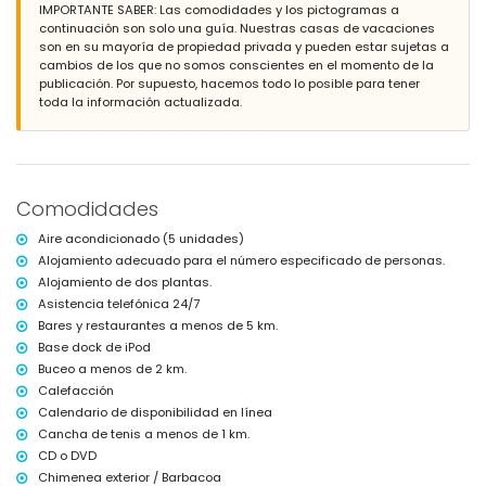
parcela grande y cerrada
IMPORTANTE SABER: Las comodidades y los pictogramas a
piscina comunitaria
continuación son solo una guía. Nuestras casas de vacaciones
piscina infantil
son en su mayoría de propiedad privada y pueden estar sujetas a
maravilloso jardín con césped y árboles y muebles de jardín con
cambios de los que no somos conscientes en el momento de la
tumbonas
publicación. Por supuesto, hacemos todo lo posible para tener
jardín comunitario con césped y árboles
toda la información actualizada.
3 terrazas, una de ellas cubierta
barbacoa
ducha exterior
zona de estar al aire libre y zona de comedor al aire libre
espacio de garaje privado
Comodidades
terraza en la azotea
Más información
Aire acondicionado (5 unidades)
Alojamiento adecuado para el número especificado de personas.
pueblo más cercano: Jávea (a menos de 4 kilómetros del
Alojamiento de dos plantas.
apartamento)
ribera u orilla más cercana: Mediterráneo, Jávea (a menos de 1000
Asistencia telefónica 24/7
metros del apartamento)
Bares y restaurantes a menos de 5 km.
playa más cercana: El Arenal, Jávea (a menos de 1000 metros del
Base dock de iPod
apartamento)
Buceo a menos de 2 km.
puerto más cercano: Aduanas del Mar, Jávea (a menos de 3
Calefacción
kilómetros del apartamento)
parque más cercano: Pinosol, Jávea (a menos de 3 kilómetros del
Calendario de disponibilidad en línea
apartamento)
Cancha de tenis a menos de 1 km.
aeropuerto más cercano: Alicante (a menos de 100 kilómetros del
CD o DVD
apartamento)
Chimenea exterior / Barbacoa
segundo aeropuerto más cercano: Valencia (> 100 kilómetros)