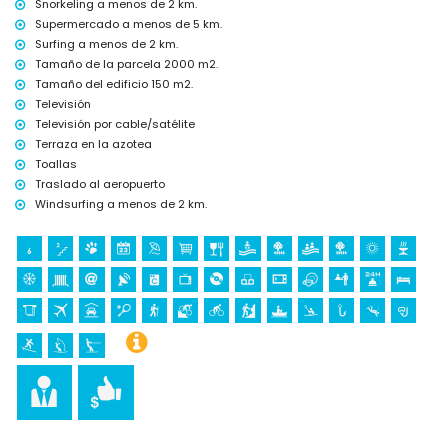
Snorkeling a menos de 2 km.
Jávea, Jávea), edificio arquitectónico (Histórico de Jávea, Jávea),
Supermercado a menos de 5 km.
lugar histórico (Pueblo de Jávea y Jávea) (a menos de 5 kilómetros
Surfing a menos de 2 km.
del alojamiento)
castillo (Portal de la Vila y Denia) (a menos de 25 kilómetros del
Tamaño de la parcela 2000 m2.
alojamiento)
Tamaño del edificio 150 m2.
Televisión
Deportes
Televisión por cable/satélite
tenis (a menos de 1000 metros del apartamento)
Terraza en la azotea
senderismo, ciclismo de montaña, ciclismo, escalada, piragüismo,
Toallas
kayak, pesca, buceo, snorkel, surf, windsurf y esquí acuático (a
Traslado al aeropuerto
menos de 5 kilómetros del apartamento)
golf (Club de Golf Jávea y Jávea) (a menos de 10 kilómetros del
Windsurfing a menos de 2 km.
apartamento)