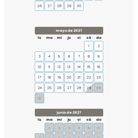
26
27
28
29
30
mayo de 2027
lu
ma
mi
ju
vi
sá
do
1
2
3
4
5
6
7
8
9
10
11
12
13
14
15
16
17
18
19
20
21
22
23
24
25
26
27
28
29
30
31
junio de 2027
lu
ma
mi
ju
vi
sá
do
1
2
3
4
5
6