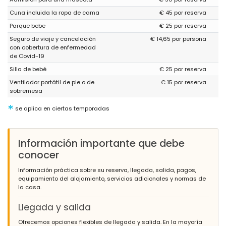
Sauber halten
Cuna incluida la ropa de cama
€ 45 por reserva
(Traducido por Google)
Parque bebe
€ 25 por reserva
Manténlo limpio
Seguro de viaje y cancelación
€ 14,65 por persona
con cobertura de enfermedad
de Covid-19
- 8,1
Silla de bebé
€ 25 por reserva
Familias con niños mayores - Octubre 2019 - Reino Unido :
Ventilador portátil de pie o de
€ 15 por reserva
(Texto original)
sobremesa
A clean and spacious apartment, perfect for the beach and
other amenities. Would definitely book again.
*
se aplica en ciertas temporadas
(Traducido por Google)
Un apartamento limpio y espacioso, perfecto para la playa y
otras comodidades. Definitivamente volvería a reservar.
Información importante que debe
conocer
Información práctica sobre su reserva, llegada, salida, pagos,
- 8,7
equipamiento del alojamiento, servicios adicionales y normas de
Familias con niños mayores - Julio 2018 - Reino Unido :
la casa.
(Texto original)
The accommodation is excellent, I have stayed here a number of
Llegada y salida
times before in this apartment and others in the same complex.
The grounds themselves are very safe and secure. The outside
Ofrecemos opciones flexibles de llegada y salida. En la mayoría