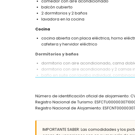
comedor con aire acondicionado
balcón cubierto
2 dormitorios y 2 baños
lavadora en la cocina
Cocina
cocina abierta con placa eléctrica, horno eléctr
cafetera y hervidor eléctrico
Dormitorios y baños
dormitorio con aire acondicionado, cama doble
dormitorio con aire acondicionado y 2 camas i
baño en suite con lavabo individual, combina
baño con lavabo individual, ducha y aseo
Exterior del apartamento
Número de identificación oficial de alojamiento:
parcela grande y cerrada
Registro Nacional de Turismo: ESFCTU00000307
piscina comunitaria
Registro Nacional de Alojamiento: ESFCNT00000
jardín comunitario con césped y árboles
terraza cubierta
zona de estar al aire libre
IMPORTANTE SABER: Las comodidades y los pict
espacio de aparcamiento cubierto privado