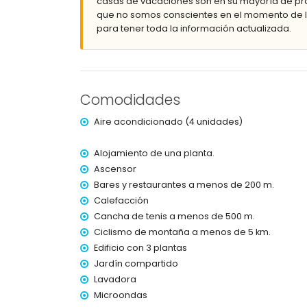
casas de vacaciones son en su mayoría de pro
Más información
que no somos conscientes en el momento de la
para tener toda la información actualizada.
pueblo más cercano: Jávea (a menos de 1000 
río o costa más cercano: mar Mediterráneo (a
playa más cercana: Montañar I (a menos de 2
puerto más cercano: La Fontana, Jávea (a men
parque más cercano: Montgó (a menos de 4 ki
Comodidades
aeropuerto más cercano: Alicante (a menos de
segundo aeropuerto más cercano: Valencia (a 
Aire acondicionado (4 unidades)
no se permiten mascotas
El edificio donde se encuentra el alojamiento 
Alojamiento de una planta.
El alojamiento es muy adecuado para familias 
Ascensor
Instalaciones y servicios incluidos en el preci
Bares y restaurantes a menos de 200 m.
internet (WiFi)
Calefacción
plancha y tabla de planchar
Cancha de tenis a menos de 500 m.
ropa de cama y toallas
Ciclismo de montaña a menos de 5 km.
servicio de recepción y servicio de emergenci
Edificio con 3 plantas
calefacción de aire y aire acondicionado
Jardín compartido
Instalaciones y servicios con costo adicional
Lavadora
Microondas
cuna/cama para niños (bajo demanda)