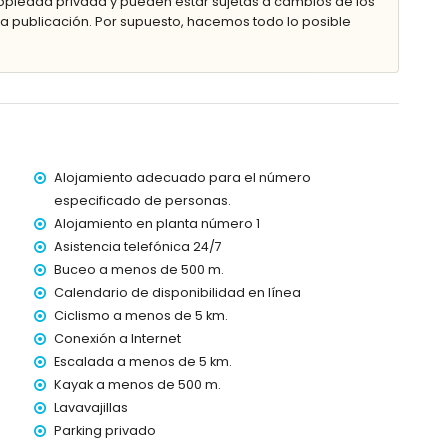
piedad privada y pueden estar sujetas a cambios de los
 publicación. Por supuesto, hacemos todo lo posible
metros del apartamento)
 menos de 200 metros del apartamento)
00 metros del apartamento)
os de 500 metros del apartamento)
lómetros del apartamento)
 100 kilómetros del apartamento)
más de 100 kilómetros de distancia)
Alojamiento adecuado para el número
especificado de personas.
dispone de ascensor.
Alojamiento en planta número 1
con niños.
Asistencia telefónica 24/7
o del alquiler del apartamento
Buceo a menos de 500 m.
Calendario de disponibilidad en línea
Ciclismo a menos de 5 km.
Conexión a Internet
a 24 horas
Escalada a menos de 5 km.
Kayak a menos de 500 m.
Lavavajillas
Parking privado