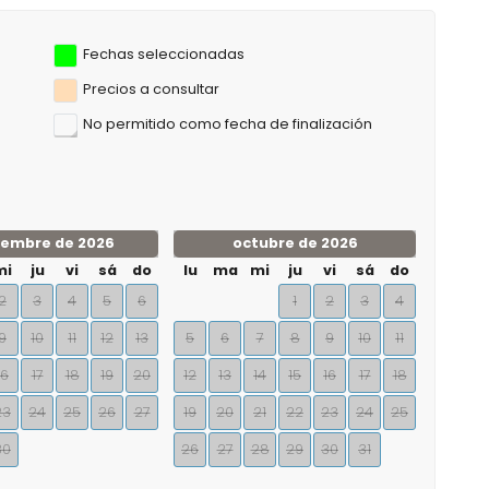
Fechas seleccionadas
Precios a consultar
No permitido como fecha de finalización
iembre de 2026
octubre de 2026
mi
ju
vi
sá
do
lu
ma
mi
ju
vi
sá
do
2
3
4
5
6
1
2
3
4
9
10
11
12
13
5
6
7
8
9
10
11
16
17
18
19
20
12
13
14
15
16
17
18
23
24
25
26
27
19
20
21
22
23
24
25
30
26
27
28
29
30
31