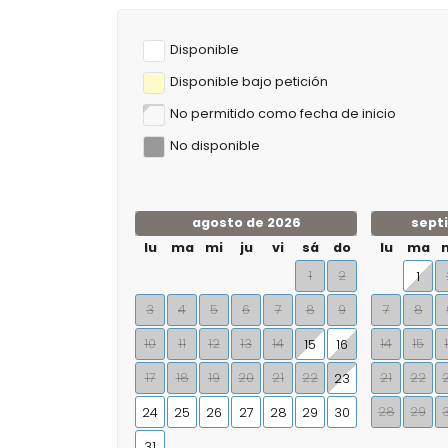
Disponible
Disponible bajo petición
No permitido como fecha de inicio
No disponible
agosto de 2026
sept
lu
ma
mi
ju
vi
sá
do
lu
ma
1
2
1
3
4
5
6
7
8
9
7
8
10
11
12
13
14
14
15
15
16
17
18
19
20
21
22
21
22
23
28
29
24
25
26
27
28
29
30
31