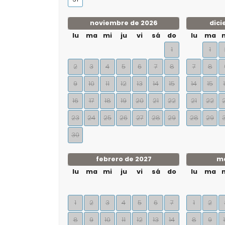
noviembre de 2026
dici
lu
ma
mi
ju
vi
sá
do
lu
ma
1
1
2
3
4
5
6
7
8
7
8
9
10
11
12
13
14
15
14
15
16
17
18
19
20
21
22
21
22
23
24
25
26
27
28
29
28
29
30
febrero de 2027
ma
lu
ma
mi
ju
vi
sá
do
lu
ma
1
2
3
4
5
6
7
1
2
8
9
10
11
12
13
14
8
9