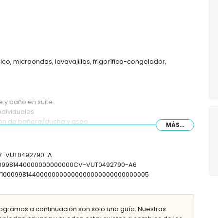
ico, microondas, lavavajillas, frigorífico-congelador,
 y baño en suite
ndividuales
ción de bañera/ducha y aseo
MÁS...
 CV-VUT0492790-A
10009981440000000000000CV-VUT0492790-A6
307100099814400000000000000000000000000005
ogramas a continuación son solo una guía. Nuestras