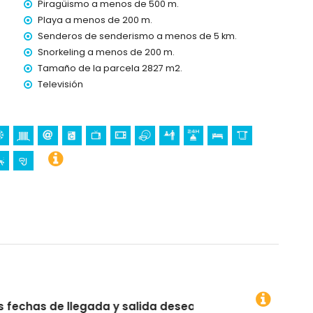
Piragüismo a menos de 500 m.
s vacaciones en Jávea, Costa Blanca
Playa a menos de 200 m.
vea) (a menos de 500 metros de la casa)
Senderos de senderismo a menos de 5 km.
sa)
Snorkeling a menos de 200 m.
Tamaño de la parcela 2827 m2.
Blanca
Televisión
 Loreto), monumento (Pueblo de Jávea), edificio
tórico (Pueblo de Jávea) (a menos de 5 kilómetros del
10 kilómetros del alojamiento)
 25 kilómetros del alojamiento)
 (a menos de 1000 metros del apartamento)
scalada (a menos de 5 kilómetros del apartamento)
os de 10 kilómetros del apartamento)
 salida deseadas!