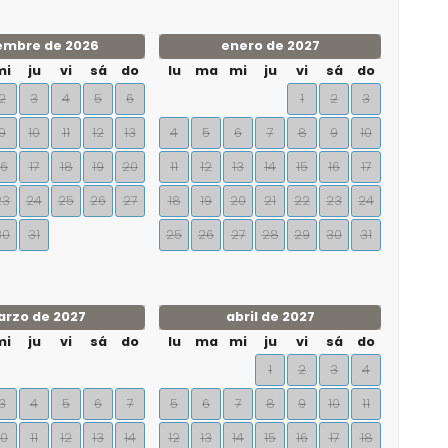
embre de 2026
enero de 2027
mi
ju
vi
sá
do
lu
ma
mi
ju
vi
sá
do
2
3
4
5
6
1
2
3
9
10
11
12
13
4
5
6
7
8
9
10
16
17
18
19
20
11
12
13
14
15
16
17
23
24
25
26
27
18
19
20
21
22
23
24
30
31
25
26
27
28
29
30
31
rzo de 2027
abril de 2027
mi
ju
vi
sá
do
lu
ma
mi
ju
vi
sá
do
1
2
3
4
3
4
5
6
7
5
6
7
8
9
10
11
10
11
12
13
14
12
13
14
15
16
17
18