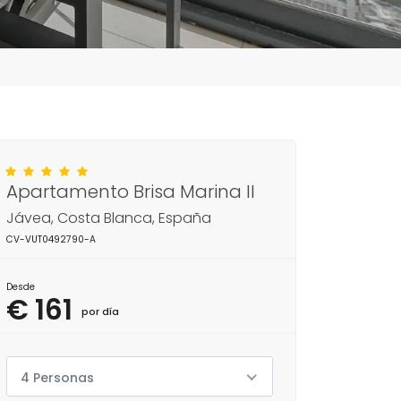
Apartamento Brisa Marina II
Jávea, Costa Blanca, España
CV-VUT0492790-A
Desde
€ 161
por día
4 Personas