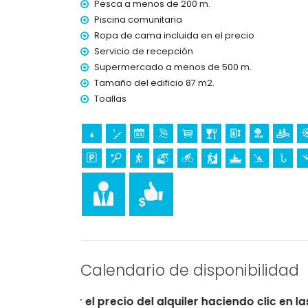
Pesca a menos de 200 m.
Entretenimiento y actividades de ocio para su
Piscina comunitaria
discoteca, bar, paseo marítimo (El Arenal y Já
Ropa de cama incluida en el precio
cine y teatro (a menos de 5 kilómetros de la ca
Servicio de recepción
Supermercado a menos de 500 m.
Lugares de interés y cultura en Jávea, Costa 
Tamaño del edificio 87 m2.
museo (Histórico de Jávea), iglesia (Virgen del
Toallas
arquitectónico (Histórico de Jávea) y lugar his
alojamiento)
ruina (Molinos del Viento y Jávea) (a menos de 
castillo (Portal de la Villa y Denia) (a menos de
Deportes
tenis, canotaje, kayak, pesca, buceo y snorkel
senderismo, ciclismo de montaña, ciclismo y e
golf (Club de Golf, Jávea) y equitación (a men
Calendario de disponibilidad
io del alquiler haciendo clic en las fechas de llegada y