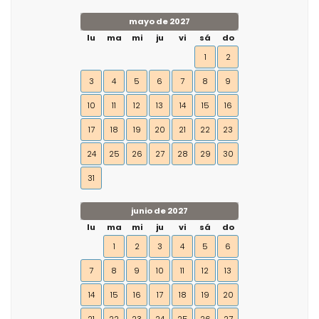
mayo de 2027
lu
ma
mi
ju
vi
sá
do
1
2
3
4
5
6
7
8
9
10
11
12
13
14
15
16
17
18
19
20
21
22
23
24
25
26
27
28
29
30
31
junio de 2027
lu
ma
mi
ju
vi
sá
do
1
2
3
4
5
6
7
8
9
10
11
12
13
14
15
16
17
18
19
20