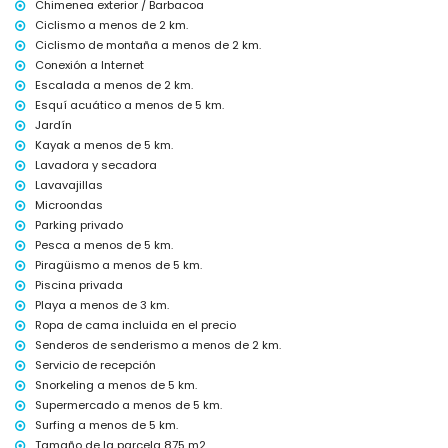
Chimenea exterior / Barbacoa
Aspiradora y plancha con tabla de planchar
Ciclismo a menos de 2 km.
Ropa de cama y toallas
Ciclismo de montaña a menos de 2 km.
Servicio de recepción y servicio de emergencia 24 horas
Conexión a Internet
Calefacción y aire acondicionado
Escalada a menos de 2 km.
Instalaciones y servicios con cargo extra
Esquí acuático a menos de 5 km.
Cama extra y cuna para niños (bajo demanda)
Jardín
Kayak a menos de 5 km.
Entretenimiento y actividades de ocio para tus vacaciones en
Lavadora y secadora
Denia, Costa Blanca
Lavavajillas
Bar, paseo marítimo (Las Marinas y Denia) (a menos de 5 kilómetros
Microondas
de la casa)
Parking privado
Lugares de interés y cultura en Denia, Costa Blanca
Pesca a menos de 5 km.
Piragüismo a menos de 5 km.
Museo (Histórico de Denia), iglesia (Portal de la Vila, Denia), castillo
(Portal de la Vila, Denia), monumento (Pueblo de Denia), edificio
Piscina privada
arquitectónico (Centro de Denia) y lugar histórico (Histórico de
Playa a menos de 3 km.
Denia) (a menos de 5 kilómetros del alojamiento)
Ropa de cama incluida en el precio
Ruinas (Molinos de Viento y Jávea) (a menos de 10 kilómetros del
Senderos de senderismo a menos de 2 km.
alojamiento)
Servicio de recepción
Deportes
Snorkeling a menos de 5 km.
Supermercado a menos de 5 km.
Tenis, senderismo, ciclismo de montaña, ciclismo, escalada,
canotaje, kayak, pesca, buceo, snorkel, surf, windsurf y esquí acuático
Surfing a menos de 5 km.
(a menos de 5 kilómetros de la villa)
Tamaño de la parcela 875 m2.