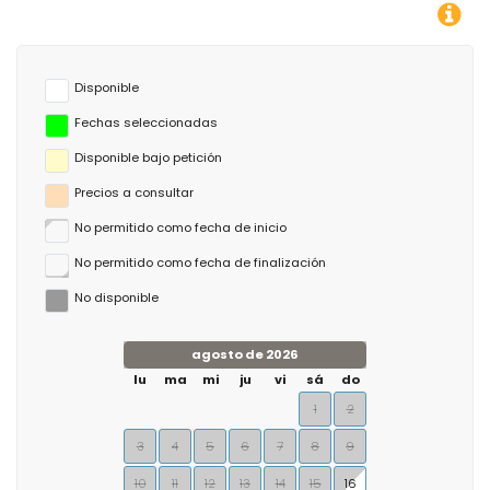
¡Puede calcular el precio del
Disponible
Fechas seleccionadas
Disponible bajo petición
Precios a consultar
No permitido como fecha de inicio
No permitido como fecha de finalización
No disponible
agosto de 2026
lu
ma
mi
ju
vi
sá
do
1
2
3
4
5
6
7
8
9
10
11
12
13
14
15
16