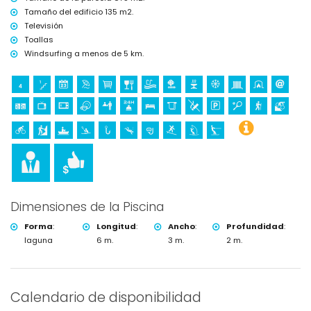
Golf (Club de Golf La Sella, Denia) y equitación (a menos de 10
Tamaño del edificio 135 m2.
kilómetros de la villa)
Televisión
Toallas
Windsurfing a menos de 5 km.
Dimensiones de la Piscina
Forma
:
Longitud
:
Ancho
:
Profundidad
:
laguna
6 m.
3 m.
2 m.
Calendario de disponibilidad