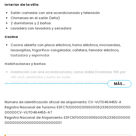
Interior de la villa
Salón-comedor con aire acondicionado y televisión
Chimenea en el salón (leña)
2 dormitorios y 2 baños
Lavadero con lavadora y secadora
Cocina
Cocina abierta con placa eléctrica, horno eléctrico, microondas,
lavavajillas, frigorífico-congelador, cafetera, hervidor eléctrico,
tostadora y exprimidor
Habitaciones y baños
Habitación con aire acondicionado, cama doble (medidas 190 por
140 cm), ventilador y baño en suite
Habitación con aire acondicionado, cama doble (medidas 190 por
MÁS...
140 cm) y ventilador
Baño en suite con lavabo individual, combinación de bañera/ducha,
bidet y wc
Número de identificación oficial de alojamiento: CV-VUT0464455-A
Baño con lavabo individual, ducha y wc
Registro Nacional de Turismo: ESFCTU00000305500052336000000000
Exterior de la villa
00000CV-VUT0464455-A7
Registro Nacional de Alojamiento: ESFCNT00000305500052336000000
Piscina privada de forma de laguna de 6m x 3m y 2m de profundidad
000000000000000000000001
Maravilloso jardín con césped y árboles, muebles de jardín con
tumbonas
2 terrazas cubiertas