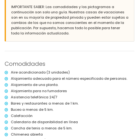
Cocina exterior y barbacoa
IMPORTANTE SABER: Las comodidades y los pictogramas a
Ducha exterior
continuación son solo una guía. Nuestras casas de vacaciones
Zona de estar y comedor al aire libre
son en su mayoría de propiedad privada y pueden estar sujetas a
Espacio de aparcamiento cubierto privado y espacio de
cambios de los que no somos conscientes en el momento de la
aparcamiento privado
publicación. Por supuesto, hacemos todo lo posible para tener
toda la información actualizada.
Más información
Población más cercana: Denia (a menos de 5 kilómetros de la villa)
Orilla o ribera más cercana: Mediterráneo, Denia (a menos de 3
kilómetros de la villa)
Playa más cercana: Marineta Casiana, Denia (a menos de 3
Comodidades
kilómetros de la villa)
Puerto más cercano: La Marina, Denia (a menos de 3 kilómetros de la
Aire acondicionado (3 unidades)
villa)
Alojamiento adecuado para el número especificado de personas.
Parque más cercano: Montgó, Denia (a menos de 3 kilómetros de la
Alojamiento de una planta.
villa)
Aeropuerto más cercano: Alicante (a menos de 100 kilómetros de la
Alojamiento para no fumadores
villa)
Asistencia telefónica 24/7
Segundo aeropuerto más cercano: Valencia (> 100 kilómetros)
Bares y restaurantes a menos de 1 km.
No se permite fumar
Buceo a menos de 5 km.
No se admiten mascotas
Calefacción
El alojamiento es muy adecuado para familias con niños
Calendario de disponibilidad en línea
Instalaciones y servicios incluidos en el precio del alquiler de la
Cancha de tenis a menos de 5 km.
villa
Chimenea abierta
Internet (WiFi)