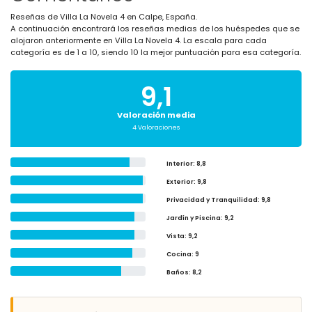
Reseñas de Villa La Novela 4 en Calpe, España.
A continuación encontrará los reseñas medias de los huéspedes que se
alojaron anteriormente en Villa La Novela 4. La escala para cada
categoría es de 1 a 10, siendo 10 la mejor puntuación para esa categoría.
9,1
Valoración media
4 Valoraciones
Interior
: 8,8
Exterior
: 9,8
Privacidad y Tranquilidad
: 9,8
Jardín y Piscina
: 9,2
Vista
: 9,2
Cocina
: 9
Baños
: 8,2