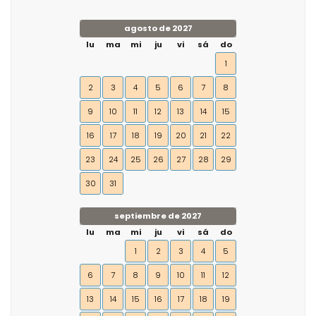
agosto de 2027
lu
ma
mi
ju
vi
sá
do
1
2
3
4
5
6
7
8
9
10
11
12
13
14
15
16
17
18
19
20
21
22
23
24
25
26
27
28
29
30
31
septiembre de 2027
lu
ma
mi
ju
vi
sá
do
1
2
3
4
5
6
7
8
9
10
11
12
13
14
15
16
17
18
19