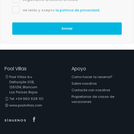
He leído y Acepto
la politica de privacidad
.
Enviar
Pool Villas
Apoyo
Pool Villas b.v.
Como hacer la reserva?
Deltazijde 20B,
Sobre nosotros
1261ZM, Blaricum
Contacte con nosotros
Los Países Bajos
Propietarios de casas de
Tel: +34 960 628 101
vacaciones
www.poolvillas.com
Visit our Facebook page
SÍGUENOS