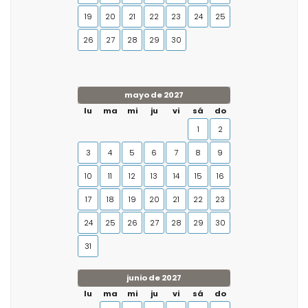
19
20
21
22
23
24
25
26
27
28
29
30
mayo de 2027
lu
ma
mi
ju
vi
sá
do
1
2
3
4
5
6
7
8
9
10
11
12
13
14
15
16
17
18
19
20
21
22
23
24
25
26
27
28
29
30
31
junio de 2027
lu
ma
mi
ju
vi
sá
do