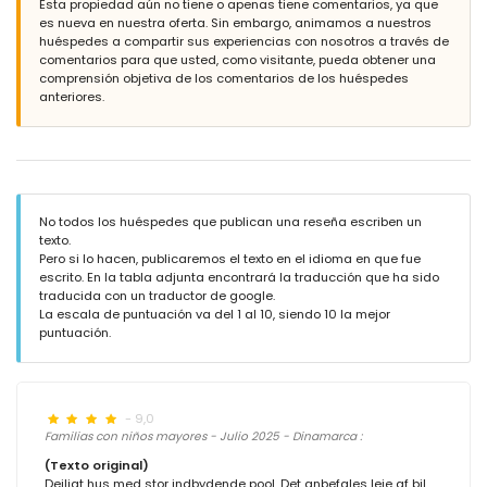
Esta propiedad aún no tiene o apenas tiene comentarios, ya que
es nueva en nuestra oferta. Sin embargo, animamos a nuestros
huéspedes a compartir sus experiencias con nosotros a través de
comentarios para que usted, como visitante, pueda obtener una
comprensión objetiva de los comentarios de los huéspedes
anteriores.
No todos los huéspedes que publican una reseña escriben un
texto.
Pero si lo hacen, publicaremos el texto en el idioma en que fue
escrito. En la tabla adjunta encontrará la traducción que ha sido
traducida con un traductor de google.
La escala de puntuación va del 1 al 10, siendo 10 la mejor
puntuación.
- 9,0
Familias con niños mayores - Julio 2025 - Dinamarca :
(Texto original)
Dejligt hus med stor indbydende pool. Det anbefales leje af bil