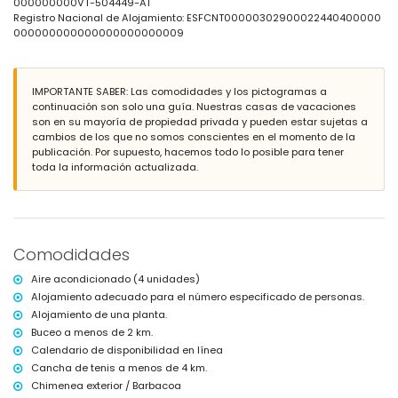
río o costa más cercano a 2 kilómetros de la villa
000000000VT-504449-A1
playa más cercana: La Fustera (a menos de 2 kilómetros de la villa)
Registro Nacional de Alojamiento: ESFCNT00000302900022440400000
puerto más cercano: Calpe (a menos de 5 kilómetros de la villa)
000000000000000000000009
aeropuerto más cercano: Alicante (a menos de 100 kilómetros de la
villa)
segundo aeropuerto más cercano: Valencia (> 100 kilómetros)
IMPORTANTE SABER: Las comodidades y los pictogramas a
consulte si se permiten mascotas
continuación son solo una guía. Nuestras casas de vacaciones
El alojamiento es muy adecuado para familias con niños
son en su mayoría de propiedad privada y pueden estar sujetas a
Servicios e instalaciones incluidos en el precio de alquiler de la
cambios de los que no somos conscientes en el momento de la
villa
publicación. Por supuesto, hacemos todo lo posible para tener
toda la información actualizada.
internet (WiFi)
aspiradora y plancha y tabla de planchar
ropa de cama y toallas
Servicios e instalaciones con cargo adicional
Comodidades
aire acondicionado
Deportes
Aire acondicionado (4 unidades)
Alojamiento adecuado para el número especificado de personas.
tenis, buceo, snorkel, surf y windsurf (a menos de 5 kilómetros de la
Alojamiento de una planta.
villa)
Buceo a menos de 2 km.
Calendario de disponibilidad en línea
Cancha de tenis a menos de 4 km.
Chimenea exterior / Barbacoa