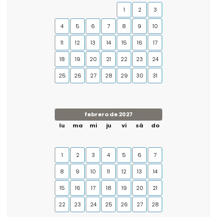
1
2
3
4
5
6
7
8
9
10
11
12
13
14
15
16
17
18
19
20
21
22
23
24
25
26
27
28
29
30
31
febrero de 2027
lu
ma
mi
ju
vi
sá
do
1
2
3
4
5
6
7
8
9
10
11
12
13
14
15
16
17
18
19
20
21
22
23
24
25
26
27
28