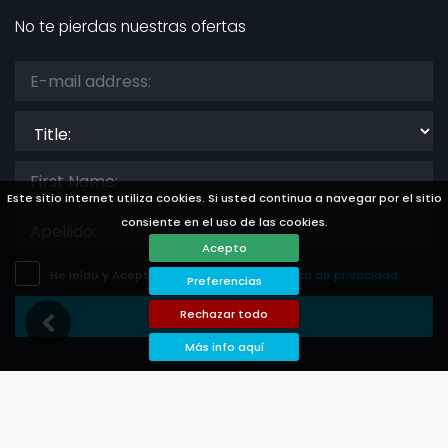
No te pierdas nuestras ofertas
Title:
Este sitio internet utiliza cookies. Si usted continua a navegar por el sitio
consiente en el uso de las cookies.
Acepto
He leído y Acepto
el aviso legal
y
la politica de privacidad
.
Preferencias
Rechazar todo
Guardar Suscripción
Más info aquí
Languages
Currencies