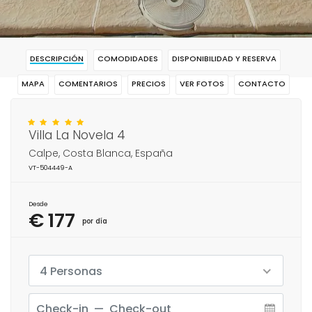
DESCRIPCIÓN
COMODIDADES
DISPONIBILIDAD Y RESERVA
MAPA
COMENTARIOS
PRECIOS
VER FOTOS
CONTACTO
RESERVAR
Villa La Novela 4
Calpe, Costa Blanca, España
VT-504449-A
Desde
€ 177
por día
4 Personas