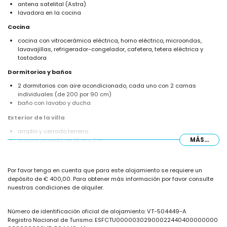
antena satelital (Astra)
lavadora en la cocina
Cocina
cocina con vitrocerámica eléctrica, horno eléctrico, microondas,
lavavajillas, refrigerador-congelador, cafetera, tetera eléctrica y
tostadora
Dormitorios y baños
2 dormitorios con aire acondicionado, cada uno con 2 camas
individuales (de 200 por 90 cm)
baño con lavabo y ducha
Exterior de la villa
amplio y cerrado terreno
piscina privada de 10 m x 3 m
MÁS...
jardín con grava y mobiliario de jardín con tumbonas
2 terrazas
barbacoa
Por favor tenga en cuenta que para este alojamiento se requiere un
ducha exterior
depósito de € 400,00. Para obtener más información por favor consulte
área de estar exterior y área de comedor exterior
nuestras condiciones de alquiler.
2 plazas de aparcamiento privadas
Más información
Número de identificación oficial de alojamiento: VT-504449-A
pueblo más cercano: Calpe (a menos de 4 kilómetros de la villa)
Registro Nacional de Turismo: ESFCTU00000302900022440400000000