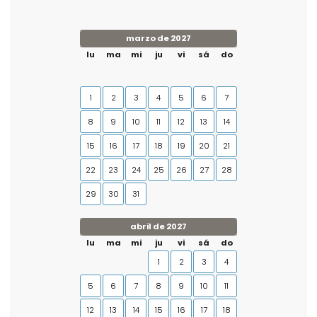
marzo de 2027
lu
ma
mi
ju
vi
sá
do
1
2
3
4
5
6
7
8
9
10
11
12
13
14
15
16
17
18
19
20
21
22
23
24
25
26
27
28
29
30
31
abril de 2027
lu
ma
mi
ju
vi
sá
do
1
2
3
4
5
6
7
8
9
10
11
12
13
14
15
16
17
18