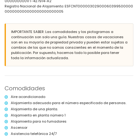
aeropuerto más cercano: El Altet (Alicante) (a menos de 100
000000000VT-427914-A2
kilómetros del apartamento)
Registro Nacional de Alojamiento: ESFCNT00000302900060399500000
segundo aeropuerto más cercano: Manises (Valencia) (> 100
000000000000000000000005
kilómetros)
transporte público cercano: autobús a menos de 100 metros
no se permite fumar
IMPORTANTE SABER: Las comodidades y los pictogramas a
no se admiten mascotas
continuación son solo una guía. Nuestras casas de vacaciones
El edificio donde se encuentra el alojamiento tiene ascensor.
son en su mayoría de propiedad privada y pueden estar sujetas a
El alojamiento es muy adecuado para familias con niños.
cambios de los que no somos conscientes en el momento de la
Servicios e instalaciones incluidos en el precio del alquiler del
publicación. Por supuesto, hacemos todo lo posible para tener
apartamento
toda la información actualizada.
internet (fibra óptica)
plancha y tabla de planchar
ropa de cama y toallas
servicio de emergencia 24 horas
Comodidades
Servicios e instalaciones con cargo adicional
Aire acondicionado
calefacción central
cuna para niños (bajo demanda)
Alojamiento adecuado para el número especificado de personas.
Alojamiento de una planta.
Entretenimiento y actividades de ocio para sus vacaciones en
Alojamiento en planta número 1
Calpe, Costa Blanca
Alojamiento para no fumadores
parque temático (Terra Mítica), zoológico (Terra Natura y Mundomar),
Ascensor
y parque acuático (Aqua Natura y Aqualandia) (a menos de 10
Asistencia telefónica 24/7
kilómetros del apartamento)