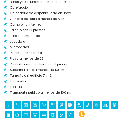
Bares y restaurantes a menos de 50 m.
Deportes
Calefacción
Calendario de disponibilidad en línea
tenis (a menos de 5 kilómetros del apartamento)
golf (a menos de 10 kilómetros del apartamento)
Cancha de tenis a menos de 5 km.
Conexión a Internet
Edificio con 12 plantas
Jardín compartido
Lavadora
Microondas
Piscina comunitaria
Playa a menos de 25 m.
Ropa de cama incluida en el precio
Supermercado a menos de 100 m.
Tamaño del edificio 71 m2.
Televisión
Toallas
Transporte público a menos de 100 m.