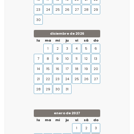
23
24
25
26
27
28
29
30
diciembre de 2026
lu
ma
mi
ju
vi
sá
do
1
2
3
4
5
6
7
8
9
10
11
12
13
14
15
16
17
18
19
20
21
22
23
24
25
26
27
28
29
30
31
enero de 2027
lu
ma
mi
ju
vi
sá
do
1
2
3