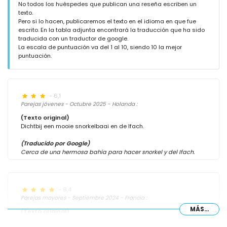
No todos los huéspedes que publican una reseña escriben un
texto.
Pero si lo hacen, publicaremos el texto en el idioma en que fue
escrito. En la tabla adjunta encontrará la traducción que ha sido
traducida con un traductor de google.
La escala de puntuación va del 1 al 10, siendo 10 la mejor
puntuación.
- 6,1
Parejas jóvenes - Octubre 2025 - Holanda :
(Texto original)
Dichtbij een mooie snorkelbaai en de Ifach.
(Traducido por Google)
Cerca de una hermosa bahía para hacer snorkel y del Ifach.
- 8,4
Parejas mayores - Septiembre 2024 - Francia :
MÁS...
(Texto original)
Super emplacement