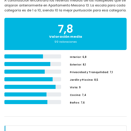
A continuación encontrará los reseñas medias de los huéspedes que se
alojaron anteriormente en Apartamento Mesana 13. La escala para cada
categoría es de 1 a 10, siendo 10 la mejor puntuación para esa categoría.
7,8
Valoración media
99 Valoraciones
Interior
: 6,8
Exterior
: 8,1
Privacidad y Tranquilidad
: 7,1
Jardín y Piscina
: 8,5
Vista
: 9
Cocina
: 7,4
Baños
: 7,6