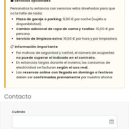
💼
Servicios opcionales
Buen servicio en general.
Personaliza tu estancia con servicios extra diseñados para que
no te falte de nada:
Plaza de garaje o parking:
9,90 € por noche (sujeto a
disponibilidad).
- 8,1
Cambio adicional de ropa de cama y toallas:
10,00 € por
Familias con niños mayores - Julio 2021 - España :
persona.
Servicio de limpieza extra:
16,50 € por hora y por limpiadora.
Las vistas son increibles
📋
Información importante
Por motivos de seguridad y confort, el número de ocupantes
no puede superar el indicado en el contrato.
En estancias largas durante el invierno, los consumos de
- 7,7
electricidad se facturan
según el uso real.
Parejas mayores - Abril 2019 - Holanda :
Las
reservas online con llegada en domingo o festivos
(Texto original)
deben ser
confirmadas previamente
por nuestra oficina.
Prima apartement. Schoon, alles wat nodig is aanwezig. Ruim
balkon. Disco tegenover het apartement, nu alleen op zaterdag
open, lawaaierig.
Contacto
(Traducido por Google)
Gran apartamento. Limpio, todo lo necesario está disponible.
Amplio balcón. Discoteca frente al apartamento, ahora solo
Cuándo
abre los sábados, ruidosa.