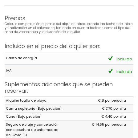
(Traducido por Google)
Super emplazamiento
Precios
Calcule con precisión el precio del alquiler introduciendo las fechas de inicio
y finalización en el calendario, teniendo en cuenta factores como el tipo de
Respuesta del Administrador:
Merci Monsieur Perles, Nous
casa de vacaciones y la duración del alquiler.
sommes ravis que votre séjour se soit bien passé. Nous prenons
note de vote commentaire afin d'améliorer l'appartement. Dans
l'attente de vous revoir bientôt, Cordialement, Grupo Turis
Incluido en el precio del alquiler son:
Alquileres.
Gasto de energía
Incluido
Respuesta del Administrador (Traducido por Google):
Gracias Sr. Perles. Estamos encantados de que su estancia
haya ido bien. Tomamos nota de sus comentarios para mejorar
IVA
Incluido
el apartamento. Esperamos volver a verle pronto. Saludos
cordiales, Grupo Turis Alquileres.
Suplementos adicionales que se pueden
reservar:
Alquiler toalla de playa.
€ 8 por persona
- 8,3
Cama supletoria (Bajo petición).
€ 7,70 por día
Familias con niños mayores - Septiembre 2023 - Francia :
Cuna (Bajo petición)
€ 4,40 por día
(Texto original)
Appartement très agréable avec une superbe vue sur la baie .
Seguro de viaje y cancelación
€ 14,65 por persona
con cobertura de enfermedad
(Traducido por Google)
de Covid-19
Apartamento muy agradable con magníficas vistas a la bahía.