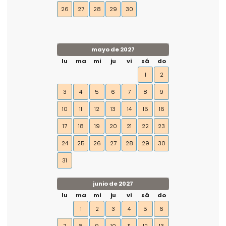
26
27
28
29
30
mayo de 2027
lu
ma
mi
ju
vi
sá
do
1
2
3
4
5
6
7
8
9
10
11
12
13
14
15
16
17
18
19
20
21
22
23
24
25
26
27
28
29
30
31
junio de 2027
lu
ma
mi
ju
vi
sá
do
1
2
3
4
5
6