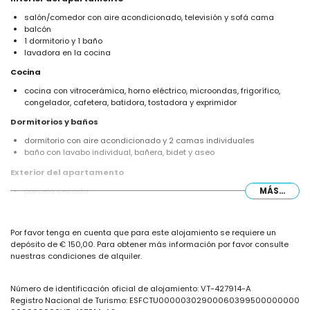
salón/comedor con aire acondicionado, televisión y sofá cama
balcón
1 dormitorio y 1 baño
lavadora en la cocina
Cocina
cocina con vitrocerámica, horno eléctrico, microondas, frigorífico,
congelador, cafetera, batidora, tostadora y exprimidor
Dormitorios y baños
dormitorio con aire acondicionado y 2 camas individuales
baño con lavabo individual, bañera, bidet y aseo
Exterior del apartamento
parcela cerrada
MÁS...
piscina comunitaria
jardín comunitario con césped y árboles
ducha exterior
Por favor tenga en cuenta que para este alojamiento se requiere un
depósito de € 150,00. Para obtener más información por favor consulte
Más información
nuestras condiciones de alquiler.
pueblo más cercano: Calpe (a menos de 1000 metros del
apartamento)
playa más cercana: La Fossa / Levante (a menos de 25 metros del
Número de identificación oficial de alojamiento: VT-427914-A
apartamento)
Registro Nacional de Turismo: ESFCTU00000302900060399500000000