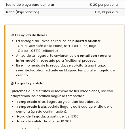
Toalla de playa para comprar
€ 20 por persona
Trona (Bajo petición).
€ 3,30 por día
Respuesta del Administrador:
Mercie Monsieur Perles, Nous
sommes heureux que vous ayez apprécié votre séjour dans
l'appartement. Nous allons vérifier les poêles. Cordialement,
Grupo Turis Alquileres.
🗝️ Recogida de llaves
Respuesta del Administrador (Traducido por Google):
La entrega de llaves se realiza en
nuestra oficina:
Gracias Sr. Perles. Nos alegra que haya disfrutado de su
Calle Castellón de la Plana, nº 4 · Edif. Turis, bajo
estancia en el apartamento. Revisaremos las estufas.
Calpe - 03710 (Alicante)
Atentamente, Grupo Turis Alquileres.
Antes de tu llegada, te enviaremos
un email con toda la
información
necesaria para facilitar el proceso.
En el momento de la recogida, se solicitará una
fianza
reembolsable
, mediante un bloqueo temporal en tarjeta de
crédito.
- 7,6
Parejas jóvenes - Abril 2023 - España :
🏖️
Llegada y salida
Hemos estado super agusto en nuestra estancia repetiremos,
Queremos que disfrutes al máximo de tus vacaciones, por eso
particularmente lo que es la urbanizacion, ubicación y vistas del
adaptamos los horarios según la temporada:
apartamento perfecto. Gracias.
Temporada alta:
llegadas y salidas los sábados.
Temporada baja:
podrás llegar y salir cualquier día de la
semana (previa confirmación).
Hora de llegada:
a partir de las 17:00 h.
- 6,1
Hora de salida:
hasta las 10:00 h.
Parejas mayores - Mayo 2022 - España :