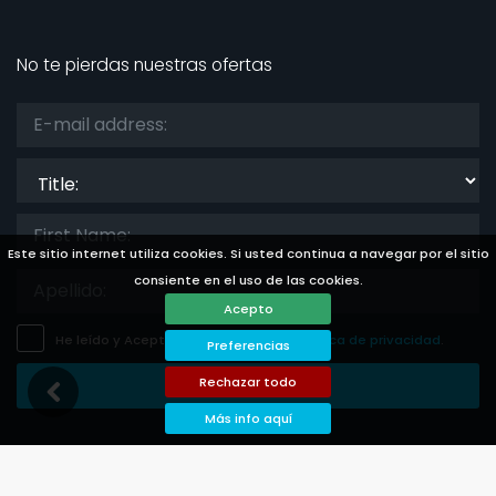
No te pierdas nuestras ofertas
Title:
Este sitio internet utiliza cookies. Si usted continua a navegar por el sitio
consiente en el uso de las cookies.
Acepto
He leído y Acepto
el aviso legal
y
la politica de privacidad
.
Preferencias
Rechazar todo
Guardar Suscripción
Más info aquí