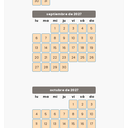
30
31
septiembre de 2027
lu
ma
mi
ju
vi
sá
do
1
2
3
4
5
6
7
8
9
10
11
12
13
14
15
16
17
18
19
20
21
22
23
24
25
26
27
28
29
30
octubre de 2027
lu
ma
mi
ju
vi
sá
do
1
2
3
4
5
6
7
8
9
10
11
12
13
14
15
16
17