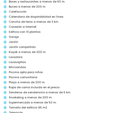
cama/cuna para niños (bajo demanda)
Bares y restaurantes a menos de 50 m.
Buceo a menos de 200 m.
Deportes
Calefacción
kayak, buceo, snorkel y windsurf (a menos de 1000 metros del
Calendario de disponibilidad en línea
apartamento)
Cancha de tenis a menos de 3 km.
tenis y senderismo (a menos de 5 kilómetros del apartamento)
Conexión a Internet
Edificio con 13 plantas
Garaje
Jardín
Jardín compartido
Kayak a menos de 200 m.
Lavadora
Lavavajillas
Microondas
Piscina apta para niños
Piscina comunitaria
Playa a menos de 200 m.
Ropa de cama incluida en el precio
Senderos de senderismo a menos de 5 km.
Snorkeling a menos de 200 m.
Supermercado a menos de 50 m.
Tamaño del edificio 95 m2.
Televisión