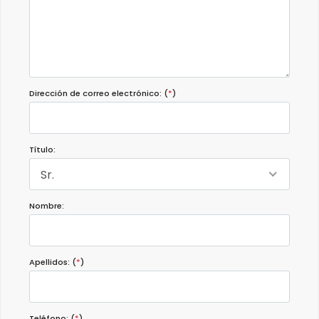
Sitio tranquilo y centrico
Muy bonito
Dirección de correo electrónico: (
*
)
Título:
Sr.
Nombre:
Apellidos: (
*
)
Teléfono: (
*
)