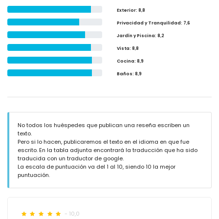
Exterior
: 8,8
Privacidad y Tranquilidad
: 7,6
Jardín y Piscina
: 8,2
Vista
: 8,8
Cocina
: 8,9
Baños
: 8,9
No todos los huéspedes que publican una reseña escriben un
texto.
Pero si lo hacen, publicaremos el texto en el idioma en que fue
escrito. En la tabla adjunta encontrará la traducción que ha sido
traducida con un traductor de google.
La escala de puntuación va del 1 al 10, siendo 10 la mejor
puntuación.
- 10,0