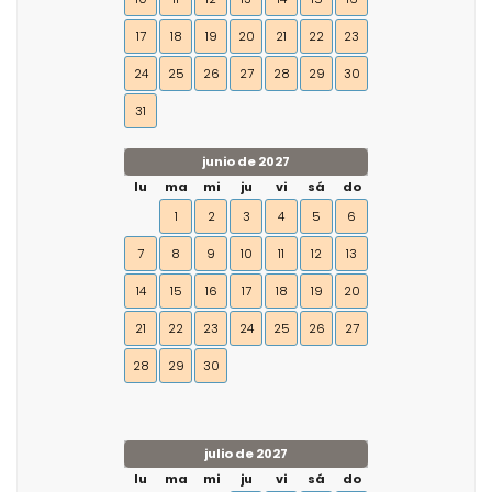
17
18
19
20
21
22
23
24
25
26
27
28
29
30
31
junio de 2027
lu
ma
mi
ju
vi
sá
do
1
2
3
4
5
6
7
8
9
10
11
12
13
14
15
16
17
18
19
20
21
22
23
24
25
26
27
28
29
30
julio de 2027
lu
ma
mi
ju
vi
sá
do