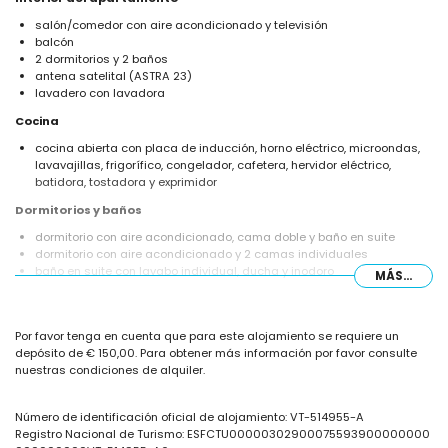
salón/comedor con aire acondicionado y televisión
balcón
2 dormitorios y 2 baños
antena satelital (ASTRA 23)
lavadero con lavadora
Cocina
cocina abierta con placa de inducción, horno eléctrico, microondas,
lavavajillas, frigorífico, congelador, cafetera, hervidor eléctrico,
batidora, tostadora y exprimidor
Dormitorios y baños
dormitorio con aire acondicionado, cama doble y baño en suite
dormitorio con aire acondicionado y 2 camas individuales
baño en suite con lavabo individual, ducha y inodoro
MÁS...
baño con lavabo individual, ducha y inodoro
Exterior del apartamento
Por favor tenga en cuenta que para este alojamiento se requiere un
terreno cerrado
depósito de € 150,00. Para obtener más información por favor consulte
piscina comunitaria
nuestras condiciones de alquiler.
piscina infantil
jardín con césped
jardín comunitario con césped
Número de identificación oficial de alojamiento: VT-514955-A
ducha exterior
Registro Nacional de Turismo: ESFCTU00000302900075593900000000
plaza de garaje comunitaria