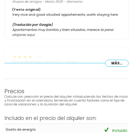
Grupos de amigos - Marzo 2026 - Alemania :
(Texto original)
Very nice and good situated appartements, worth staying here
(Traducido por Google)
Apartamentos muy bonitos y bien situados, merece la pena
alojarse aquí.
- 8,3
Grupos de amigos - Mayo 2024 - Bélgica :
MÁS...
(Texto original)
Mooie, ruime, moderne accommodatie. Goed gelegen. Weinig
zon op het terras.
Precios
(Traducido por Google)
Alojamiento hermoso, espacioso y moderno. Bien situado. Poco
Calcule con precisión el precio del alquiler introduciendo las fechas de inicio
sol en la terraza.
y finalización en el calendario, teniendo en cuenta factores como el tipo de
casa de vacaciones y la duración del alquiler.
Incluido en el precio del alquiler son:
- 8,7
Familias con niños mayores - Agosto 2022 - España :
Gasto de energía
Incluido