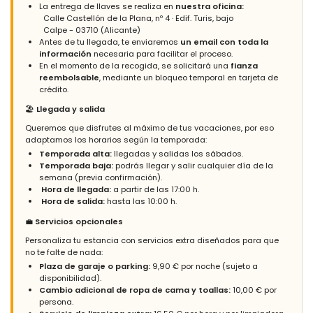
- 9,4
La entrega de llaves se realiza en
nuestra oficina:
Familias con niños mayores - Julio 2022 - España :
Calle Castellón de la Plana, nº 4 · Edif. Turis, bajo
Calpe - 03710 (Alicante)
Apartamento maravilloso, muy cómodo para vivir y disfrutar
Antes de tu llegada, te enviaremos
un email con toda la
información
necesaria para facilitar el proceso.
En el momento de la recogida, se solicitará una
fianza
reembolsable
, mediante un bloqueo temporal en tarjeta de
crédito.
- 9,6
Familias con niños mayores - Mayo 2022 - Alemania :
🏖️
Llegada y salida
(Texto original)
Queremos que disfrutes al máximo de tus vacaciones, por eso
Fantastisch appartement
adaptamos los horarios según la temporada:
Temporada alta:
llegadas y salidas los sábados.
(Traducido por Google)
Temporada baja:
podrás llegar y salir cualquier día de la
Fantástico apartamento
semana (previa confirmación).
Hora de llegada:
a partir de las 17:00 h.
Hora de salida:
hasta las 10:00 h.
💼
Servicios opcionales
- 9,2
Familias con niños mayores - Marzo 2022 - Alemania :
Personaliza tu estancia con servicios extra diseñados para que
(Texto original)
no te falte de nada:
Tolle Wohnung mit schöner Aussicht alles vorhanden
Plaza de garaje o parking:
9,90 € por noche (sujeto a
disponibilidad).
(Traducido por Google)
Cambio adicional de ropa de cama y toallas:
10,00 € por
Excelente apartamento con una hermosa vista todo lo
persona.
disponible