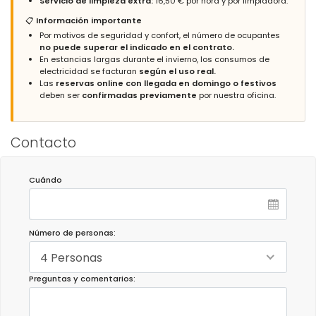
Servicio de limpieza extra:
16,50 € por hora y por limpiadora.
📋
Información importante
Por motivos de seguridad y confort, el número de ocupantes
Respuesta del Administrador:
Dear Mr. Küchle, We are glad
no puede superar el indicado en el contrato.
that you had a good holiday. Best regards, Grupo Turis
En estancias largas durante el invierno, los consumos de
Alquileres.
electricidad se facturan
según el uso real.
Las
reservas online con llegada en domingo o festivos
Respuesta del Administrador (Traducido por Google):
deben ser
confirmadas previamente
por nuestra oficina.
Estimado Sr. Küchle, Nos alegra que haya tenido unas buenas
vacaciones. Un saludo, Grupo Turis Alquileres.
Contacto
- 9,1
Parejas mayores - Septiembre 2021 - Holanda :
Cuándo
(Texto original)
Top
(Traducido por Google)
Número de personas:
Arriba
4 Personas
Preguntas y comentarios:
- 9,3
Familias con niños pequeños - Agosto 2021 - España :