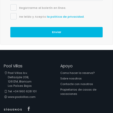
Registrarme al boletín en línea.
He leído y Acepto
la politica de privacidad
.
Enviar
Pool Villas
Apoyo
Pool Villas b.v.
Como hacer la reserva?
Deltazijde 20B,
Sobre nosotros
1261ZM, Blaricum
Contacte con nosotros
Los Países Bajos
Propietarios de casas de
Tel: +34 960 628 101
vacaciones
www.poolvillas.com
Visit our Facebook page
SÍGUENOS