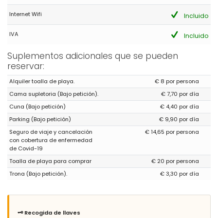
El apartamento está en perfecto estado de conservación,
muebles y decoración minimalista, para mi gusto ideal en este
Internet Wifi
Incluido
tipo de apartamentos. Los cuartos de baño y las habitaciones
bien de tamaño, el salón con la cocina integrada en el mismo
IVA
es muy cómo y la terraza amplia. En la cocina tienes todo lo que
Incluido
puedas necesitar durante la estancia.
Suplementos adicionales que se pueden
reservar:
Respuesta del Administrador:
Gracias Sr. Toledano, Nos
alegra que hayan pasado unas buenas vacaciones.
Alquiler toalla de playa.
€ 8 por persona
Atentamente, Grupo Turis Alquileres.
Cama supletoria (Bajo petición).
€ 7,70 por día
Cuna (Bajo petición)
€ 4,40 por día
Parking (Bajo petición)
€ 9,90 por día
- 8,3
Parejas mayores - Julio 2022 - Francia :
Seguro de viaje y cancelación
€ 14,65 por persona
con cobertura de enfermedad
(Texto original)
de Covid-19
Appartement très bien décoré avec tout le standing souhaité
Toalla de playa para comprar
€ 20 por persona
(Traducido por Google)
Trona (Bajo petición).
€ 3,30 por día
Apartamento muy bien decorado con todo el estándar
deseado.
🗝️ Recogida de llaves