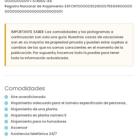
000000000VT-514955-A6
Registro Nacional de Alojamiento: ESFCNT00000302900075593900000
Más información
000000000000000000000001
pueblo más cercano a 50 metros del apartamento
playa más cercana: Arenal-Bol (a menos de 200 metros del
apartamento)
IMPORTANTE SABER: Las comodidades y los pictogramas a
puerto más cercano a 500 metros del apartamento
continuación son solo una guía. Nuestras casas de vacaciones
aeropuerto más cercano: El Altet (Alicante) (a menos de 100
son en su mayoría de propiedad privada y pueden estar sujetas a
kilómetros del apartamento)
cambios de los que no somos conscientes en el momento de la
segundo aeropuerto más cercano: Manises (Valencia) (más de 100
publicación. Por supuesto, hacemos todo lo posible para tener
kilómetros)
toda la información actualizada.
transporte público cercano: autobús a menos de 100 metros
no se permite fumar
no se permiten mascotas
El edificio donde se encuentra el alojamiento dispone de ascensor.
El alojamiento es muy adecuado para familias con niños.
Comodidades
Servicios e instalaciones incluidos en el precio del alquiler del
apartamento
Aire acondicionado
internet (fibra óptica)
Alojamiento adecuado para el número especificado de personas.
plancha y tabla de planchar
Alojamiento de una planta.
ropa de cama y toallas
Alojamiento en planta número 5
servicio de emergencia 24 horas
Alojamiento para no fumadores
Servicios e instalaciones con cargo adicional
Ascensor
Asistencia telefónica 24/7
calefacción central