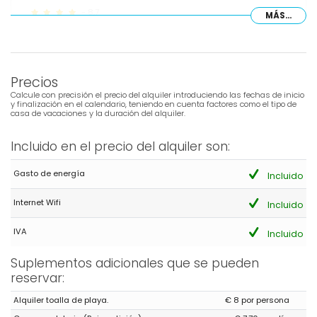
- 8,7
MÁS...
Familias con niños pequeños - Agosto 2025 - Suiza :
apartamento muy bien situado cerca del pueblo y de la playa
Precios
Calcule con precisión el precio del alquiler introduciendo las fechas de inicio
- 9,1
y finalización en el calendario, teniendo en cuenta factores como el tipo de
Familias con niños pequeños - Julio 2024 - España :
casa de vacaciones y la duración del alquiler.
Solo disfrutar.
Incluido en el precio del alquiler son:
Respuesta del Administrador:
Gracias Sra. Martínez, Nos
Gasto de energía
Incluido
alegra que haya disfrutado el apartamento. Sentimos el
inconveniente de la piscina, pero eso no depende de nosotros,
Internet Wifi
Incluido
cada edificio tiene sus normas. Atentamente, Grupo Turis
Alquileres.
IVA
Incluido
Suplementos adicionales que se pueden
- 7,6
reservar:
Familias con niños pequeños - Mayo 2022 - España :
Alquiler toalla de playa.
€ 8 por persona
Buen apartamento, por tamaño, equipamiento, terraza, vistas,
menaje, localización, adaptación minusválidos (sin escaleras a