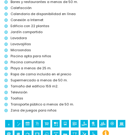
Bares y restaurantes a menos de 50 m.
y parque acuático (Aqua Natura y Aqualandia) (a menos de 10
kilómetros de la casa)
Calefacción
Calendario de disponibilidad en línea
Conexión a Internet
Edificio con 22 plantas
Jardín compartido
Lavadora
Lavavajillas
Microondas
Piscina apta para niños
Piscina comunitaria
Playa a menos de 25 m.
Ropa de cama incluida en el precio
Supermercado a menos de 50 m.
Tamaño del edificio 159 m2.
Televisión
Toallas
Transporte público a menos de 50 m.
Zona de juegos para niños