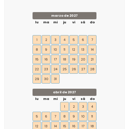
marzo de 2027
lu
ma
mi
ju
vi
sá
do
1
2
3
4
5
6
7
8
9
10
11
12
13
14
15
16
17
18
19
20
21
22
23
24
25
26
27
28
29
30
31
abril de 2027
lu
ma
mi
ju
vi
sá
do
1
2
3
4
5
6
7
8
9
10
11
12
13
14
15
16
17
18