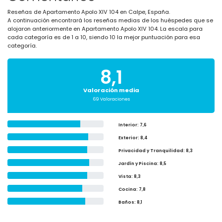
Reseñas de Apartamento Apolo XIV 104 en Calpe, España.
A continuación encontrará los reseñas medias de los huéspedes que se
alojaron anteriormente en Apartamento Apolo XIV 104. La escala para
cada categoría es de 1 a 10, siendo 10 la mejor puntuación para esa
categoría.
8,1
Valoración media
69 Valoraciones
Interior
: 7,6
Exterior
: 8,4
Privacidad y Tranquilidad
: 8,3
Jardín y Piscina
: 8,5
Vista
: 8,3
Cocina
: 7,8
Baños
: 8,1