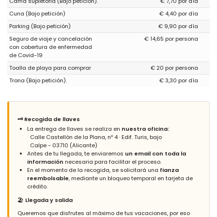
Cama supletoria (Bajo petición).
€ 7,70 por día
la entrada, ninguna barrera, grandes ascensores) lo único que
Cuna (Bajo petición)
€ 4,40 por día
mejoraría sería los colchones y almohadas que resultaron un
poco incómodos. No puedo valorar la piscina porque no estaba
Parking (Bajo petición)
€ 9,90 por día
abierta aún, pero el jardín, y espacios exteriores estaban bien y
bien cuidados.
Seguro de viaje y cancelación
€ 14,65 por persona
con cobertura de enfermedad
de Covid-19
Respuesta del Administrador:
Gracias Sra. Oliva, Tomamos
Toalla de playa para comprar
€ 20 por persona
nota de sus comentarios para mejorar el apartamento.
Trona (Bajo petición).
€ 3,30 por día
Atentamente, Grupo Turis Alquileres.
- 9,3
🗝️ Recogida de llaves
Parejas mayores - Agosto 2021 - España :
La entrega de llaves se realiza en
nuestra oficina:
Calle Castellón de la Plana, nº 4 · Edif. Turis, bajo
Estuvimos muy agusto
Calpe - 03710 (Alicante)
Todo muy bien
Antes de tu llegada, te enviaremos
un email con toda la
información
necesaria para facilitar el proceso.
En el momento de la recogida, se solicitará una
fianza
reembolsable
, mediante un bloqueo temporal en tarjeta de
- 7,9
crédito.
Familias con niños pequeños - Abril 2018 - Bélgica :
🏖️
Llegada y salida
(Texto original)
Mooi en proper appartement, uitstekende ligging ten opzichte
Queremos que disfrutes al máximo de tus vacaciones, por eso