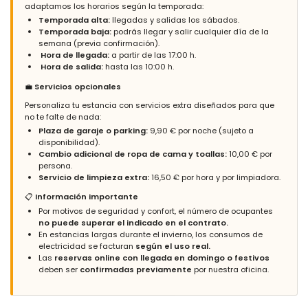
van strand en winkels . Een aanrader
adaptamos los horarios según la temporada:
Temporada alta:
llegadas y salidas los sábados.
(Traducido por Google)
Temporada baja:
podrás llegar y salir cualquier día de la
Bonito y limpio apartamento, excelente ubicación en relación a
semana (previa confirmación).
la playa y comercios. Recomendado
Hora de llegada:
a partir de las 17:00 h.
Hora de salida:
hasta las 10:00 h.
💼
Servicios opcionales
- 7,3
Personaliza tu estancia con servicios extra diseñados para que
Grupos de amigos - Marzo 2018 - Reino Unido :
no te falte de nada:
Plaza de garaje o parking:
9,90 € por noche (sujeto a
(Texto original)
disponibilidad).
A very enjoyable stay in Calpe, the apartment is in a great
Cambio adicional de ropa de cama y toallas:
10,00 € por
location and is clean and well maintained.
persona.
Servicio de limpieza extra:
16,50 € por hora y por limpiadora.
(Traducido por Google)
Una estancia muy agradable en Calpe, el apartamento está en
📋
Información importante
una excelente ubicación y está limpio y bien mantenido.
Por motivos de seguridad y confort, el número de ocupantes
no puede superar el indicado en el contrato.
En estancias largas durante el invierno, los consumos de
electricidad se facturan
según el uso real.
- 9,9
Las
reservas online con llegada en domingo o festivos
Parejas mayores - Octubre 2017 - Francia :
deben ser
confirmadas previamente
por nuestra oficina.
(Texto original)
Très belle location.