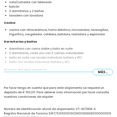
sala/comedor con televisión
balcón
3 dormitorios y 2 baños
lavadero con lavadora
Cocina
cocina con vitrocerámica, horno eléctrico, microondas, lavavajillas,
frigorífico, congelador, cafetera, batidora, tostadora y exprimidor
Dormitorios y baños
dormitorio con cama doble y baño en suite
2 dormitorios, cada uno con 2 camas individuales
baño en suite con lavabo individual, bañera y WC
baño con lavabo individual, bañera y WC
Exterior del apartamento
MÁS...
terreno cerrado
piscina comunitaria en forma de lago
piscina para niños
Por favor tenga en cuenta que para este alojamiento se requiere un
jardín comunitario con césped y árboles
depósito de € 150,00. Para obtener más información por favor consulte
parque infantil
nuestras condiciones de alquiler.
ducha exterior
plaza de garaje comunitaria
Número de identificación oficial de alojamiento: VT-437368-A
Más información
Registro Nacional de Turismo: ESFCTU0000030290005669000000000