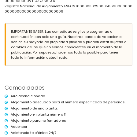
pueblo más cercano: Calpe (a menos de 200 metros del
0000000000VT-437368-A4
apartamento)
Registro Nacional de Alojamiento: ESFCNT00000302900056690000000
playa más cercana: Arenal-Bol (a menos de 25 metros del
000000000000000000000009
apartamento)
aeropuerto más cercano: El Altet (Alicante) (a menos de 100
kilómetros del apartamento)
IMPORTANTE SABER: Las comodidades y los pictogramas a
transporte público cercano: bus a menos de 50 metros
continuación son solo una guía. Nuestras casas de vacaciones
no se permite fumar
son en su mayoría de propiedad privada y pueden estar sujetas a
no se permiten mascotas
cambios de los que no somos conscientes en el momento de la
El edificio donde se encuentra el alojamiento tiene ascensor.
publicación. Por supuesto, hacemos todo lo posible para tener
El alojamiento es muy adecuado para familias con niños.
toda la información actualizada.
Servicios e instalaciones incluidos en el precio del alquiler del
apartamento
internet (fibra óptica)
plancha y tabla de planchar
sábanas y toallas
Comodidades
servicio de emergencias 24 horas
Aire acondicionado
Servicios e instalaciones con costo adicional
Alojamiento adecuado para el número especificado de personas.
calefacción central
Alojamiento de una planta.
cama/cuna para niños (bajo demanda)
Alojamiento en planta número 11
Alojamiento para no fumadores
Entretenimiento y actividades de ocio para sus vacaciones en
Calpe, Costa Blanca
Ascensor
Asistencia telefónica 24/7
parque temático (Terra Mítica), zoológico (Terra Natura y Mundomar)