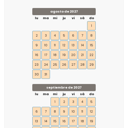
agosto de 2027
lu
ma
mi
ju
vi
sá
do
1
2
3
4
5
6
7
8
9
10
11
12
13
14
15
16
17
18
19
20
21
22
23
24
25
26
27
28
29
30
31
septiembre de 2027
lu
ma
mi
ju
vi
sá
do
1
2
3
4
5
6
7
8
9
10
11
12
13
14
15
16
17
18
19