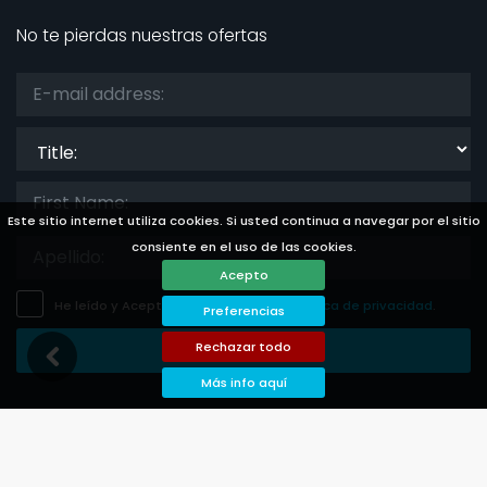
No te pierdas nuestras ofertas
Title:
Este sitio internet utiliza cookies. Si usted continua a navegar por el sitio
consiente en el uso de las cookies.
Acepto
He leído y Acepto
el aviso legal
y
la politica de privacidad
.
Preferencias
Rechazar todo
Guardar Suscripción
Más info aquí
Languages
Currencies