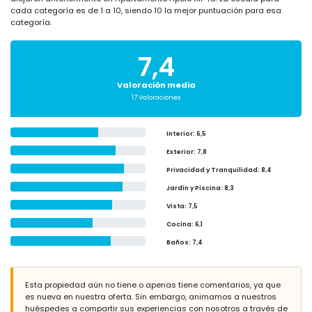
cada categoría es de 1 a 10, siendo 10 la mejor puntuación para esa
categoría.
7,4
Valoración media
17 Valoraciones
Interior
: 6,5
Exterior
: 7,8
Privacidad y Tranquilidad
: 8,4
Jardín y Piscina
: 8,3
Vista
: 7,5
Cocina
: 6,1
Baños
: 7,4
Esta propiedad aún no tiene o apenas tiene comentarios, ya que
es nueva en nuestra oferta. Sin embargo, animamos a nuestros
huéspedes a compartir sus experiencias con nosotros a través de