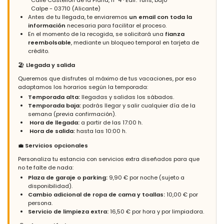
Calpe - 03710 (Alicante)
Antes de tu llegada, te enviaremos
un email con toda la
información
necesaria para facilitar el proceso.
En el momento de la recogida, se solicitará una
fianza
reembolsable
, mediante un bloqueo temporal en tarjeta de
crédito.
🏖️
Llegada y salida
Queremos que disfrutes al máximo de tus vacaciones, por eso
adaptamos los horarios según la temporada:
Temporada alta:
llegadas y salidas los sábados.
Temporada baja:
podrás llegar y salir cualquier día de la
semana (previa confirmación).
Hora de llegada:
a partir de las 17:00 h.
Hora de salida:
hasta las 10:00 h.
💼
Servicios opcionales
Personaliza tu estancia con servicios extra diseñados para que
no te falte de nada:
Plaza de garaje o parking:
9,90 € por noche (sujeto a
disponibilidad).
Cambio adicional de ropa de cama y toallas:
10,00 € por
persona.
Servicio de limpieza extra:
16,50 € por hora y por limpiadora.