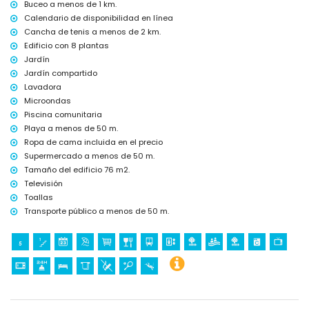
Buceo a menos de 1 km.
Deportes
Calendario de disponibilidad en línea
buceo (a menos de 1000 metros del apartamento)
Cancha de tenis a menos de 2 km.
tenis (a menos de 5 kilómetros del apartamento)
Edificio con 8 plantas
Jardín
Jardín compartido
Lavadora
Microondas
Piscina comunitaria
Playa a menos de 50 m.
Ropa de cama incluida en el precio
Supermercado a menos de 50 m.
Tamaño del edificio 76 m2.
Televisión
Toallas
Transporte público a menos de 50 m.