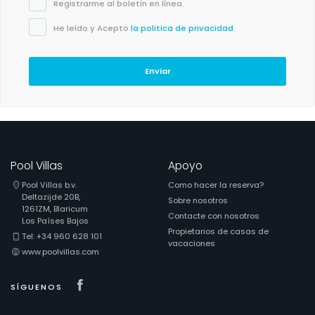
Registrarme al boletín en línea.
He leído y Acepto
la politica de privacidad
.
Enviar
Pool Villas
Apoyo
Pool Villas b.v.
Como hacer la reserva?
Deltazijde 20B,
Sobre nosotros
1261ZM, Blaricum
Contacte con nosotros
Los Países Bajos
Propietarios de casas de
Tel: +34 960 628 101
vacaciones
www.poolvillas.com
Visit our Facebook page
SÍGUENOS