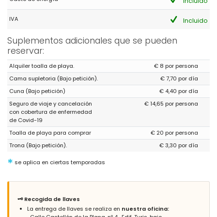
Incluido
IVA
Incluido
Suplementos adicionales que se pueden
reservar:
Alquiler toalla de playa.
€ 8 por persona
Cama supletoria (Bajo petición).
€ 7,70 por día
Cuna (Bajo petición)
€ 4,40 por día
Seguro de viaje y cancelación
€ 14,65 por persona
con cobertura de enfermedad
de Covid-19
Toalla de playa para comprar
€ 20 por persona
Trona (Bajo petición).
€ 3,30 por día
*
se aplica en ciertas temporadas
🗝️ Recogida de llaves
La entrega de llaves se realiza en
nuestra oficina:
Calle Castellón de la Plana, nº 4 · Edif. Turis, bajo