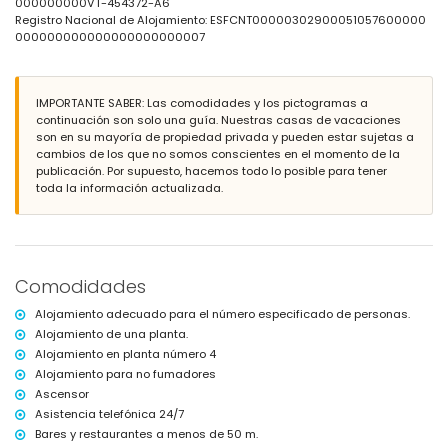
el puerto más cercano a 100 metros del apartamento
000000000VT-454372-A6
el aeropuerto más cercano: Alicante (dentro de 100 kilómetros del
Registro Nacional de Alojamiento: ESFCNT00000302900051057600000
apartamento)
000000000000000000000007
segundo aeropuerto más cercano: Valencia (> 100 kilómetros)
transporte público cercano: autobús a 50 metros
no se permite fumar
IMPORTANTE SABER: Las comodidades y los pictogramas a
no se admiten mascotas
continuación son solo una guía. Nuestras casas de vacaciones
El edificio donde se encuentra el alojamiento tiene ascensor.
son en su mayoría de propiedad privada y pueden estar sujetas a
El alojamiento es muy adecuado para familias con niños.
cambios de los que no somos conscientes en el momento de la
Instalaciones y servicios incluidos en el precio de alquiler del
publicación. Por supuesto, hacemos todo lo posible para tener
apartamento
toda la información actualizada.
plancha y tabla de planchar
ropa de cama y toallas
servicio de emergencias 24 horas
Instalaciones y servicios con cargo adicional
Comodidades
cuna (bajo demanda)
Alojamiento adecuado para el número especificado de personas.
Entretenimiento y actividades recreativas para sus vacaciones
Alojamiento de una planta.
en Calpe, Costa Blanca
Alojamiento en planta número 4
bar y paseo marítimo (a menos de 500 metros de la casa)
Alojamiento para no fumadores
Ascensor
Lugares de interés y cultura en Calpe, Costa Blanca
Asistencia telefónica 24/7
iglesia (a menos de 5 kilómetros del alojamiento)
Bares y restaurantes a menos de 50 m.