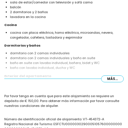
sala de estar/comedor con televisión y sofá cama
balcón
2 dormitorios y 2 baños
lavadora en la cocina
Cocina
cocina con placa eléctrica, horno eléctrico, microondas, nevera,
congelador, cafetera, tostadora y exprimidor
Dormitorios y baños
dormitorio con 2 camas individuales
dormitorio con 2 camas individuales y baño en suite
baño en suite con lavabo individual, bañera, bidet y WC
baño con lavabo individual, ducha y WC
Exterior del apartamento
MÁS...
terreno cerrado
piscina comunitaria
hermoso jardín con césped
Por favor tenga en cuenta que para este alojamiento se requiere un
jardín comunitario con césped
depósito de € 150,00. Para obtener más información por favor consulte
ducha exterior
nuestras condiciones de alquiler.
Más información
la orilla del río o la costa más cercana a 50 metros del apartamento
Número de identificación oficial de alojamiento: VT-454372-A
la playa más cercana a 50 metros del apartamento
Registro Nacional de Turismo: ESFCTU00000302900051057600000000