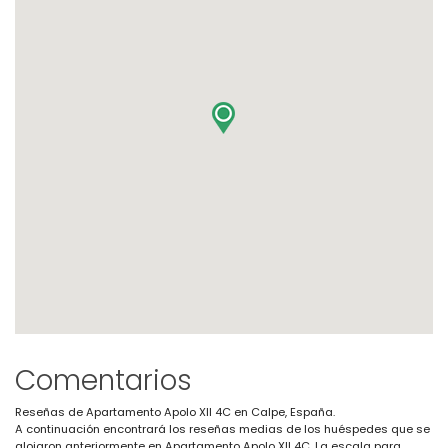
Comentarios
Reseñas de Apartamento Apolo XII 4C en Calpe, España.
A continuación encontrará los reseñas medias de los huéspedes que se
alojaron anteriormente en Apartamento Apolo XII 4C. La escala para