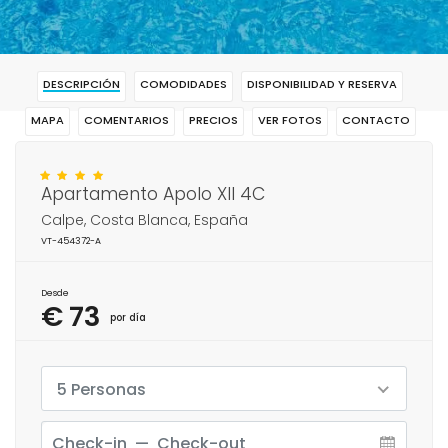
DESCRIPCIÓN
COMODIDADES
DISPONIBILIDAD Y RESERVA
MAPA
COMENTARIOS
PRECIOS
VER FOTOS
CONTACTO
RESERVAR
Apartamento Apolo XII 4C
Calpe, Costa Blanca, España
VT-454372-A
Desde
€ 73
por día
5 Personas