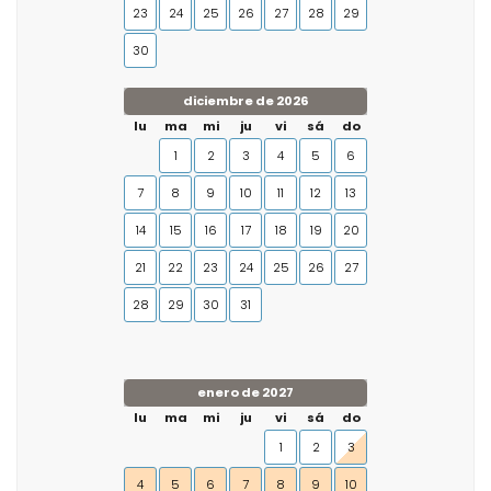
23
24
25
26
27
28
29
30
diciembre de 2026
lu
ma
mi
ju
vi
sá
do
1
2
3
4
5
6
7
8
9
10
11
12
13
14
15
16
17
18
19
20
21
22
23
24
25
26
27
28
29
30
31
enero de 2027
lu
ma
mi
ju
vi
sá
do
1
2
3
4
5
6
7
8
9
10